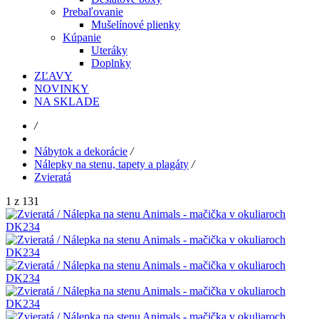
Prebaľovanie
Mušelínové plienky
Kúpanie
Uteráky
Doplnky
ZĽAVY
NOVINKY
NA SKLADE
/
Nábytok a dekorácie
/
Nálepky na stenu, tapety a plagáty
/
Zvieratá
1 z 131