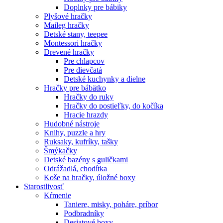
Doplnky pre bábiky
Plyšové hračky
Maileg hračky
Detské stany, teepee
Montessori hračky
Drevené hračky
Pre chlapcov
Pre dievčatá
Detské kuchynky a dielne
Hračky pre bábätko
Hračky do ruky
Hračky do postieľky, do kočíka
Hracie hrazdy
Hudobné nástroje
Knihy, puzzle a hry
Ruksaky, kufríky, tašky
Šmýkačky
Detské bazény s guličkami
Odrážadlá, chodítka
Koše na hračky, úložné boxy
Starostlivosť
Kŕmenie
Taniere, misky, poháre, príbor
Podbradníky
Desiatové boxy