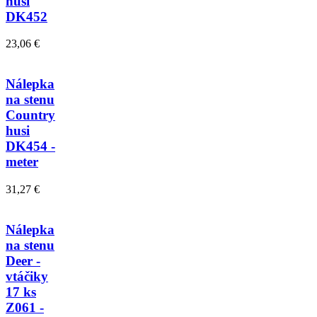
husi
DK452
23,06 €
Nálepka
na stenu
Country
husi
DK454 -
meter
31,27 €
Nálepka
na stenu
Deer -
vtáčiky
17 ks
Z061 -