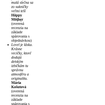
malá slečna sa
zo sukničky
veľmi teší
Hãppy
Mõţhęr
(overená
recenzia na
základe
spárovania s
objednávkou)
Lovel je láska.
Krásne
vecičky, ktoré
dodajú
detským
izbičkám tu
správnu
atmosféru a
originalitu.
Mária
Košutová
(overená
recenzia na
základe
spárovania s