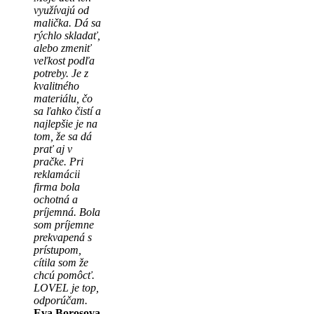
využívajú od
malička. Dá sa
rýchlo skladať,
alebo zmeniť
veľkost podľa
potreby. Je z
kvalitného
materiálu, čo
sa ľahko čistí a
najlepšie je na
tom, že sa dá
prať aj v
pračke. Pri
reklamácii
firma bola
ochotná a
príjemná. Bola
som príjemne
prekvapená s
prístupom,
cítila som že
chcú pomôcť.
LOVEL je top,
odporúčam.
Eva Borosova