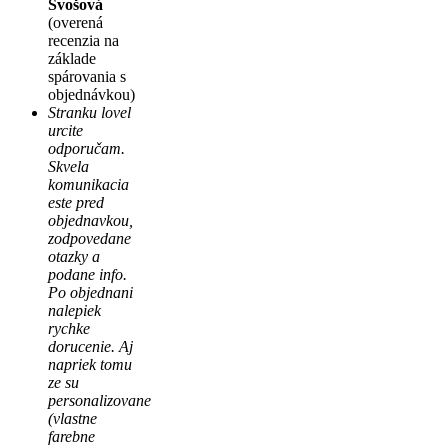
Švošová
(overená
recenzia na
základe
spárovania s
objednávkou)
Stranku lovel
urcite
odporučam.
Skvela
komunikacia
este pred
objednavkou,
zodpovedane
otazky a
podane info.
Po objednani
nalepiek
rychke
dorucenie. Aj
napriek tomu
ze su
personalizovane
(vlastne
farebne