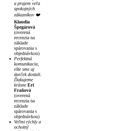
a prajem veľa
spokojných
zákazníkov ❤️
Klaudia
Špegárová
(overená
recenzia na
základe
spárovania s
objednávkou)
Perfektná
komunikacia,
ešte sme aj
darček dostali.
Ďakujeme
krásne
Eri
Fraňová
(overená
recenzia na
základe
spárovania s
objednávkou)
Veľmi rýchly a
ochotný