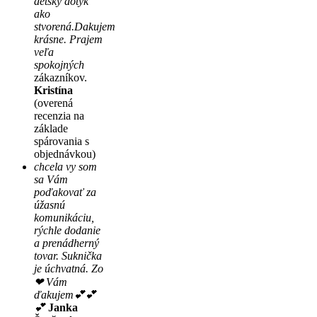
detský dotyk
ako
stvorená.Dakujem
krásne. Prajem
veľa
spokojných
zákazníkov.
Kristína
(overená
recenzia na
základe
spárovania s
objednávkou)
chcela vy som
sa Vám
poďakovať za
úžasnú
komunikáciu,
rýchle dodanie
a prenádherný
tovar. Suknička
je úchvatná. Zo
❤ Vám
ďakujem💕💕
💕
Janka