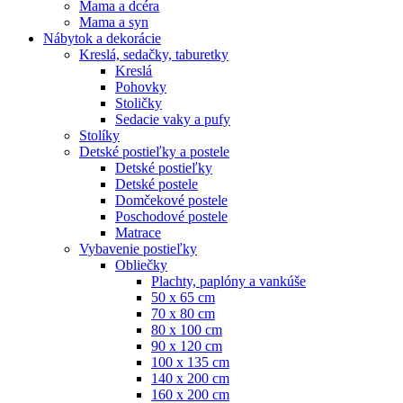
Mama a dcéra
Mama a syn
Nábytok a dekorácie
Kreslá, sedačky, taburetky
Kreslá
Pohovky
Stoličky
Sedacie vaky a pufy
Stolíky
Detské postieľky a postele
Detské postieľky
Detské postele
Domčekové postele
Poschodové postele
Matrace
Vybavenie postieľky
Obliečky
Plachty, paplóny a vankúše
50 x 65 cm
70 x 80 cm
80 x 100 cm
90 x 120 cm
100 x 135 cm
140 x 200 cm
160 x 200 cm