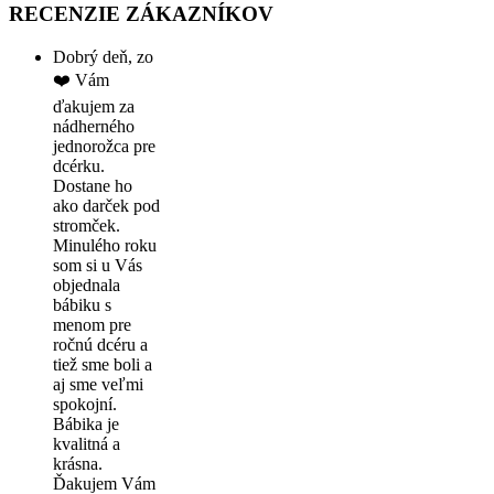
RECENZIE ZÁKAZNÍKOV
Dobrý deň, zo
❤️ Vám
ďakujem za
nádherného
jednorožca pre
dcérku.
Dostane ho
ako darček pod
stromček.
Minulého roku
som si u Vás
objednala
bábiku s
menom pre
ročnú dcéru a
tiež sme boli a
aj sme veľmi
spokojní.
Bábika je
kvalitná a
krásna.
Ďakujem Vám