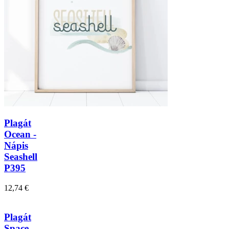
Plagát
Ocean -
Nápis
Seashell
P395
12,74 €
Plagát
Space -