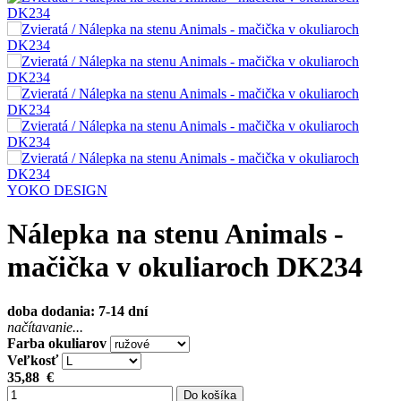
YOKO DESIGN
Nálepka na stenu Animals -
mačička v okuliaroch DK234
doba dodania: 7-14 dní
načítavanie...
Farba okuliarov
Veľkosť
35,88
€
Do košíka