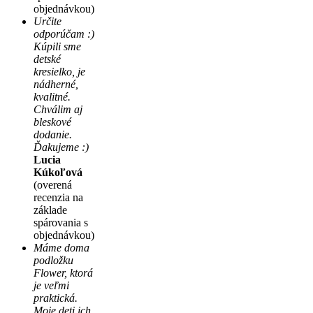
objednávkou)
Určite
odporúčam :)
Kúpili sme
detské
kresielko, je
nádherné,
kvalitné.
Chválim aj
bleskové
dodanie.
Ďakujeme :)
Lucia
Kúkoľová
(overená
recenzia na
základe
spárovania s
objednávkou)
Máme doma
podložku
Flower, ktorá
je veľmi
praktická.
Moje deti ich