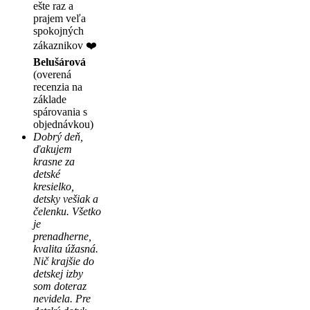
ešte raz a
prajem veľa
spokojných
zákaznikov ❤️
Belušárová
(overená
recenzia na
základe
spárovania s
objednávkou)
Dobrý deň,
ďakujem
krasne za
detské
kresielko,
detsky vešiak a
čelenku. Všetko
je
prenadherne,
kvalita úžasná.
Nič krajšie do
detskej izby
som doteraz
nevidela. Pre