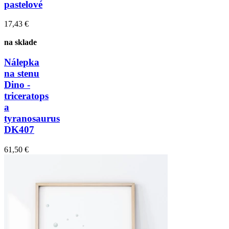
pastelové
17,43 €
na sklade
Nálepka
na stenu
Dino -
triceratops
a
tyranosaurus
DK407
61,50 €