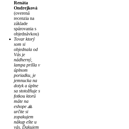
Renáta
Ondrejková
(overená
recenzia na
základe
spárovania s
objednávkou)
Tovar ktorý
som si
objednala od
Vás je
nádherný,
lampa prišla v
úplnom
poriadku, je
jemnucka na
dotyk a úplne
sa stotožňuje s
fotkou ktorú
máte na
eshope 🙏
určite si
zopakujem
nákup ešte u
vás. Ďakujem