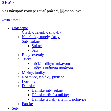
0
Košík
Váš nákupný košík je zatiaľ prázdny
Zavrieť menu
Oblečenie
Čiapky, čelenky, šiltovky
Nákrčníky, tunely, šatky
Šaty, sukne
Sukne
Šaty
Body, overaly
Tričká
Tričká s dlhým rukávom
Tričká s krátkym rukávom
Mikiny, tuniky
Nohavice, tepláky, pudláče
Doplnky
Dámske
Dámske šaty, sukne
Dámske tričká a mikiny
Dámske tepláky a legíny, nohavice
Pánske
Sety