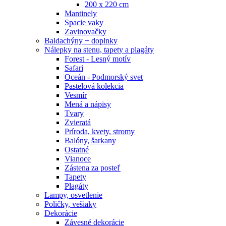
200 x 220 cm
Mantinely
Spacie vaky
Zavinovačky
Baldachýny + doplnky
Nálepky na stenu, tapety a plagáty
Forest - Lesný motív
Safari
Oceán - Podmorský svet
Pastelová kolekcia
Vesmír
Mená a nápisy
Tvary
Zvieratá
Príroda, kvety, stromy
Balóny, šarkany
Ostatné
Vianoce
Zástena za posteľ
Tapety
Plagáty
Lampy, osvetlenie
Poličky, vešiaky
Dekorácie
Závesné dekorácie