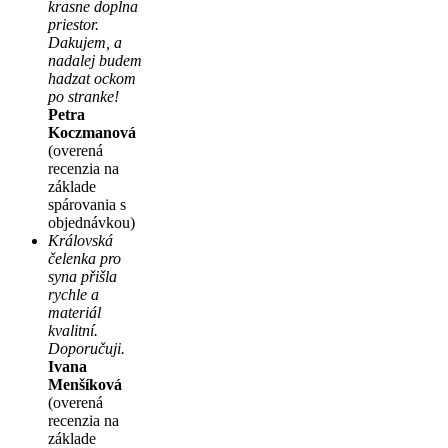
krasne doplna
priestor.
Dakujem, a
nadalej budem
hadzat ockom
po stranke!
Petra
Koczmanová
(overená
recenzia na
základe
spárovania s
objednávkou)
Královská
čelenka pro
syna přišla
rychle a
materiál
kvalitní.
Doporučuji.
Ivana
Menšíková
(overená
recenzia na
základe