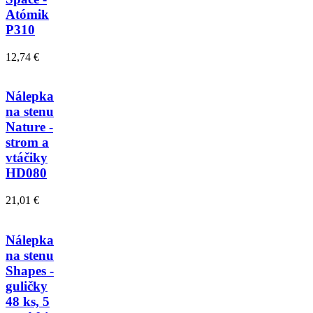
Atómik
P310
12,74 €
Nálepka
na stenu
Nature -
strom a
vtáčiky
HD080
21,01 €
Nálepka
na stenu
Shapes -
guličky
48 ks, 5