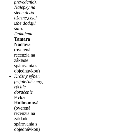
prevedenie).
Nalepky na
stene drzia
užasne,celej
izbe dodajú
šmrc
Dakujeme
Tamara
Naďová
(overená
recenzia na
základe
spárovania s
objednávkou)
Krásny výber,
prijateľné ceny,
rýchle
doručenie
Evka
Hullmanová
(overená
recenzia na
základe
spárovania s
objednávkou)