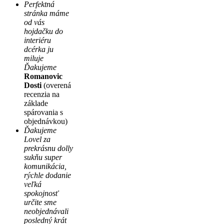
Perfektná
stránka máme
od vás
hojdačku do
interiéru
dcérka ju
miluje
Ďakujeme
Romanovic
Dosti
(overená
recenzia na
základe
spárovania s
objednávkou)
Ďakujeme
Lovel za
prekrásnu dolly
sukňu super
komunikácia,
rýchle dodanie
veľká
spokojnosť
určite sme
neobjednávali
posledný krát