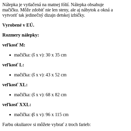
Nálepka je vytlačená na matnej fólií. Nálepka obsahuje
mačičku. Môže zdobiť nie len steny, ale aj nábytok a okná a
vytvoriť tak jedinečný dizajn detskej izbičky.
Vyrobené v EÚ.
Rozmery nálepky:
veľkosť M:
mačička: (š x v): 30 x 35 cm
veľkosť L:
mačička: (š x v): 43 x 52 cm
veľkosť XL:
mačička: (š x v): 68 x 82 cm
veľkosť XXL:
mačička:
(
š x v): 96 x 115 cm
Farbu okuliarov si môžete vybrať z troch farieb: