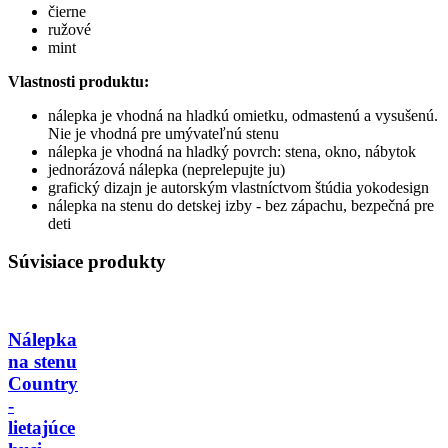
čierne
ružové
mint
Vlastnosti produktu:
nálepka je vhodná na hladkú omietku, odmastenú a vysušenú.
Nie je vhodná pre umývateľnú stenu
nálepka je vhodná na hladký povrch: stena, okno, nábytok
jednorázová nálepka (neprelepujte ju)
grafický dizajn je autorským vlastníctvom štúdia yokodesign
nálepka na stenu do detskej izby - bez zápachu, bezpečná pre
deti
Súvisiace produkty
Nálepka
na stenu
Country
-
lietajúce