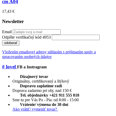
cm A04
17,43 €
Newsletter
Email
Odpíšte verifikačný kód 4953
odoberať
Vložením emailovej adresy súhlasím s prijímaním správ a
spracovaním osobných údajov
# lovel
FB a Instragram
Dizajnový tovar
Originálny, certifikovaný a štýlový
Dopravu zaplatíme radi
Doprava zadarmo pri obj. nad 150 €
Tel. objednávky +421 911 555 818
Sme tu pre Vás Po - Pia: od 8:00 - 15:00
Vrátenie/ výmena do 30 dní
Ako vrátiť/ vymeniť tovar?