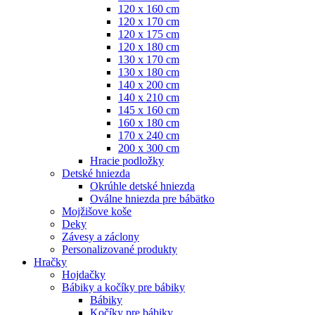
120 x 160 cm
120 x 170 cm
120 x 175 cm
120 x 180 cm
130 x 170 cm
130 x 180 cm
140 x 200 cm
140 x 210 cm
145 x 160 cm
160 x 180 cm
170 x 240 cm
200 x 300 cm
Hracie podložky
Detské hniezda
Okrúhle detské hniezda
Oválne hniezda pre bábätko
Mojžišove koše
Deky
Závesy a záclony
Personalizované produkty
Hračky
Hojdačky
Bábiky a kočíky pre bábiky
Bábiky
Kočíky pre bábiky