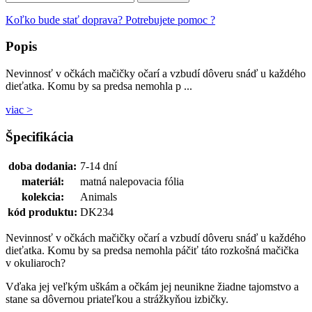
Koľko bude stať doprava?
Potrebujete pomoc ?
Popis
Nevinnosť v očkách mačičky očarí a vzbudí dôveru snáď u každého
dieťatka. Komu by sa predsa nemohla p ...
viac >
Špecifikácia
doba dodania:
7-14 dní
materiál:
matná nalepovacia fólia
kolekcia:
Animals
kód produktu:
DK234
Nevinnosť v očkách mačičky očarí a vzbudí dôveru snáď u každého
dieťatka. Komu by sa predsa nemohla páčiť táto rozkošná mačička
v okuliaroch?
Vďaka jej veľkým uškám a očkám jej neunikne žiadne tajomstvo a
stane sa dôvernou priateľkou a strážkyňou izbičky.