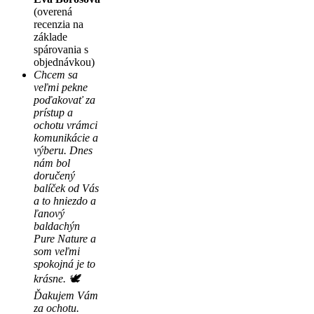
(overená
recenzia na
základe
spárovania s
objednávkou)
Chcem sa
veľmi pekne
poďakovať za
prístup a
ochotu vrámci
komunikácie a
výberu. Dnes
nám bol
doručený
balíček od Vás
a to hniezdo a
ľanový
baldachýn
Pure Nature a
som veľmi
spokojná je to
krásne. 🕊
Ďakujem Vám
za ochotu.