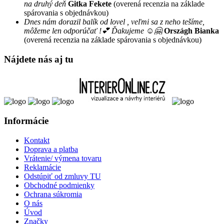
na druhý deň
Gitka Fekete
(overená recenzia na základe
spárovania s objednávkou)
Dnes nám dorazil balík od lovel , veľmi sa z neho tešíme,
môžeme len odporúčať !💕 Ďakujeme ☺️🤗
Országh Bianka
(overená recenzia na základe spárovania s objednávkou)
Nájdete nás aj tu
Informácie
Kontakt
Doprava a platba
Vrátenie/ výmena tovaru
Reklamácie
Odstúpiť od zmluvy TU
Obchodné podmienky
Ochrana súkromia
O nás
Úvod
Značky