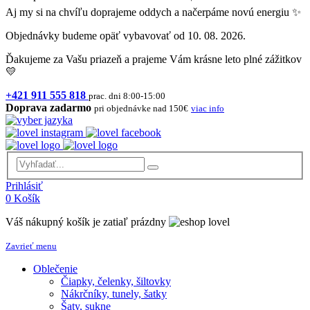
Aj my si na chvíľu doprajeme oddych a načerpáme novú energiu ✨
Objednávky budeme opäť vybavovať od 10. 08. 2026.
Ďakujeme za Vašu priazeň a prajeme Vám krásne leto plné zážitkov
💛
+421 911 555 818
prac. dni 8:00-15:00
Doprava zadarmo
pri objednávke nad 150€
viac info
Prihlásiť
0
Košík
Váš nákupný košík je zatiaľ prázdny
Zavrieť menu
Oblečenie
Čiapky, čelenky, šiltovky
Nákrčníky, tunely, šatky
Šaty, sukne