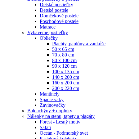
Detské postieľky
Detské postele
Domčekové postele
Poschodové postele
Matrace
Vybavenie postieľky
Obliečky
Plachty, paplóny a vankúše
50 x 65 cm
70 x 80 cm
80 x 100 cm
90 x 120 cm
100 x 135 cm
140 x 200 cm
160 x 200 cm
200 x 220 cm
Mantinely
Spacie vaky
Zavinovačky
Baldachýny + doplnky
Nálepky na stenu, tapety a plagáty
Forest - Lesný motív
Safari
Oceán - Podmorský svet
Pastelová kolekcia