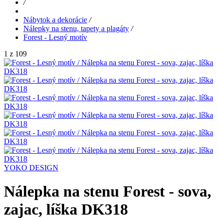
/
Nábytok a dekorácie
/
Nálepky na stenu, tapety a plagáty
/
Forest - Lesný motív
1 z 109
YOKO DESIGN
Nálepka na stenu Forest - sova,
zajac, líška DK318