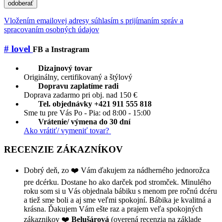
odoberať
Vložením emailovej adresy súhlasím s prijímaním správ a
spracovaním osobných údajov
# lovel
FB a Instragram
Dizajnový tovar
Originálny, certifikovaný a štýlový
Dopravu zaplatíme radi
Doprava zadarmo pri obj. nad 150 €
Tel. objednávky +421 911 555 818
Sme tu pre Vás Po - Pia: od 8:00 - 15:00
Vrátenie/ výmena do 30 dní
Ako vrátiť/ vymeniť tovar?
RECENZIE ZÁKAZNÍKOV
Dobrý deň, zo ❤️ Vám ďakujem za nádherného jednorožca
pre dcérku. Dostane ho ako darček pod stromček. Minulého
roku som si u Vás objednala bábiku s menom pre ročnú dcéru
a tiež sme boli a aj sme veľmi spokojní. Bábika je kvalitná a
krásna. Ďakujem Vám ešte raz a prajem veľa spokojných
zákaznikov ❤️
Belušárová
(overená recenzia na základe