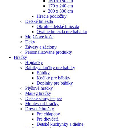
160 x 180 cm
170 x 240 cm
200 x 300 cm
Hracie podložky
Detské hniezda
Okrúhle detské hniezda
Oválne hniezda pre bábätko
Mojžišove koše
Deky
Závesy a záclony
Personalizované produkty
Hračky
Hojdačky
Bábiky a kočíky pre bábiky
Bábiky
Kočíky pre bábiky
Doplnky pre bábiky
Plyšové hračky
Maileg hračky
Detské stany, teepee
Montessori hračky
Drevené hračky
Pre chlapcov
Pre dievčatá
Detské kuchynky a dielne