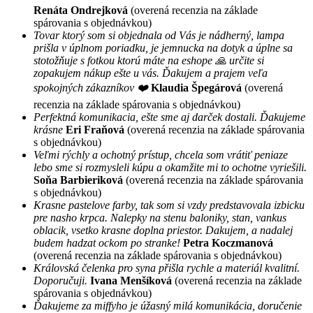
Renáta Ondrejková
(overená recenzia na základe
spárovania s objednávkou)
Tovar ktorý som si objednala od Vás je nádherný, lampa
prišla v úplnom poriadku, je jemnucka na dotyk a úplne sa
stotožňuje s fotkou ktorú máte na eshope 🙏 určite si
zopakujem nákup ešte u vás. Ďakujem a prajem veľa
spokojných zákazníkov ❤️
Klaudia Špegárová
(overená
recenzia na základe spárovania s objednávkou)
Perfektná komunikacia, ešte sme aj darček dostali. Ďakujeme
krásne
Eri Fraňová
(overená recenzia na základe spárovania
s objednávkou)
Veľmi rýchly a ochotný prístup, chcela som vrátiť peniaze
lebo sme si rozmysleli kúpu a okamžite mi to ochotne vyriešili.
Soňa Barbieriková
(overená recenzia na základe spárovania
s objednávkou)
Krasne pastelove farby, tak som si vzdy predstavovala izbicku
pre nasho krpca. Nalepky na stenu baloniky, stan, vankus
oblacik, vsetko krasne doplna priestor. Dakujem, a nadalej
budem hadzat ockom po stranke!
Petra Koczmanová
(overená recenzia na základe spárovania s objednávkou)
Královská čelenka pro syna přišla rychle a materiál kvalitní.
Doporučuji.
Ivana Menšíková
(overená recenzia na základe
spárovania s objednávkou)
Ďakujeme za miffyho je úžasný milá komunikácia, doručenie