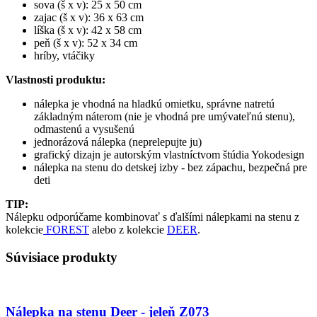
sova (š x v): 25 x 50 cm
zajac (š x v): 36 x 63 cm
líška (š x v): 42 x 58 cm
peň (š x v): 52 x 34 cm
hríby, vtáčiky
Vlastnosti produktu:
nálepka je vhodná na hladkú omietku, správne natretú
základným náterom (nie je vhodná pre umývateľnú stenu),
odmastenú a vysušenú
jednorázová nálepka (neprelepujte ju)
grafický dizajn je autorským vlastníctvom štúdia Yokodesign
nálepka na stenu do detskej izby - bez zápachu, bezpečná pre
deti
TIP:
Nálepku odporúčame kombinovať s ďalšími nálepkami na stenu z
kolekcie
FOREST
alebo z kolekcie
DEER
.
Súvisiace produkty
Nálepka na stenu Deer - jeleň Z073