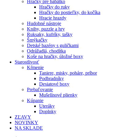
Hračky pre bábätko
Hračky do ruky
Hračky do postieľky, do kočíka
Hracie hrazdy
Hudobné nástroje
Knihy, puzzle a hry
Ruksaky, kufríky, tašky
Šmýkačky
Detské bazény s guličkami
Odrážadlá, chodítka
Koše na hračky, úložné boxy
Starostlivosť
Kŕmenie
Taniere, misky, poháre, príbor
Podbradníky
Desiatové boxy
Prebaľovanie
Mušelínové plienky
Kúpanie
Uteráky
Doplnky
ZĽAVY
NOVINKY
NA SKLADE