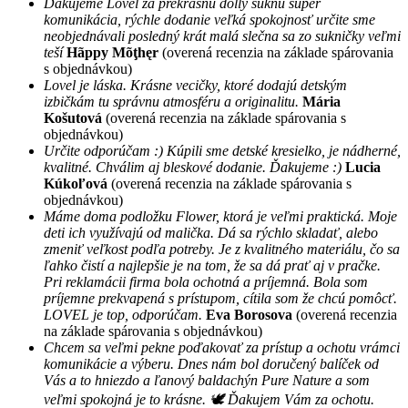
Ďakujeme Lovel za prekrásnu dolly sukňu super
komunikácia, rýchle dodanie veľká spokojnosť určite sme
neobjednávali posledný krát malá slečna sa zo sukničky veľmi
teší
Hãppy Mõţhęr
(overená recenzia na základe spárovania
s objednávkou)
Lovel je láska. Krásne vecičky, ktoré dodajú detským
izbičkám tu správnu atmosféru a originalitu.
Mária
Košutová
(overená recenzia na základe spárovania s
objednávkou)
Určite odporúčam :) Kúpili sme detské kresielko, je nádherné,
kvalitné. Chválim aj bleskové dodanie. Ďakujeme :)
Lucia
Kúkoľová
(overená recenzia na základe spárovania s
objednávkou)
Máme doma podložku Flower, ktorá je veľmi praktická. Moje
deti ich využívajú od malička. Dá sa rýchlo skladať, alebo
zmeniť veľkost podľa potreby. Je z kvalitného materiálu, čo sa
ľahko čistí a najlepšie je na tom, že sa dá prať aj v pračke.
Pri reklamácii firma bola ochotná a príjemná. Bola som
príjemne prekvapená s prístupom, cítila som že chcú pomôcť.
LOVEL je top, odporúčam.
Eva Borosova
(overená recenzia
na základe spárovania s objednávkou)
Chcem sa veľmi pekne poďakovať za prístup a ochotu vrámci
komunikácie a výberu. Dnes nám bol doručený balíček od
Vás a to hniezdo a ľanový baldachýn Pure Nature a som
veľmi spokojná je to krásne. 🕊 Ďakujem Vám za ochotu.