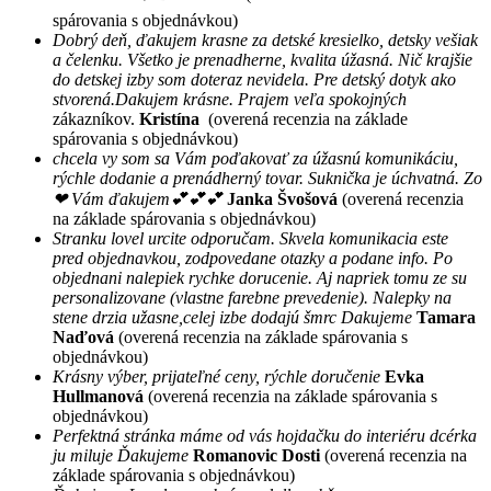
spárovania s objednávkou)
Dobrý deň, ďakujem krasne za detské kresielko, detsky vešiak
a čelenku. Všetko je prenadherne, kvalita úžasná. Nič krajšie
do detskej izby som doteraz nevidela. Pre detský dotyk ako
stvorená.Dakujem krásne. Prajem veľa spokojných
zákazníkov.
Kristína
(overená recenzia na základe
spárovania s objednávkou)
chcela vy som sa Vám poďakovať za úžasnú komunikáciu,
rýchle dodanie a prenádherný tovar. Suknička je úchvatná. Zo
❤ Vám ďakujem💕💕💕
Janka Švošová
(overená recenzia
na základe spárovania s objednávkou)
Stranku lovel urcite odporučam. Skvela komunikacia este
pred objednavkou, zodpovedane otazky a podane info. Po
objednani nalepiek rychke dorucenie. Aj napriek tomu ze su
personalizovane (vlastne farebne prevedenie). Nalepky na
stene drzia užasne,celej izbe dodajú šmrc Dakujeme
Tamara
Naďová
(overená recenzia na základe spárovania s
objednávkou)
Krásny výber, prijateľné ceny, rýchle doručenie
Evka
Hullmanová
(overená recenzia na základe spárovania s
objednávkou)
Perfektná stránka máme od vás hojdačku do interiéru dcérka
ju miluje Ďakujeme
Romanovic Dosti
(overená recenzia na
základe spárovania s objednávkou)