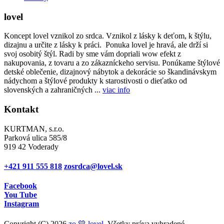
lovel
Koncept lovel vznikol zo srdca. Vznikol z lásky k deťom, k štýlu,
dizajnu a určite z lásky k práci. Ponuka lovel je hravá, ale drží si
svoj osobitý štýl. Radi by sme vám dopriali wow efekt z
nakupovania, z tovaru a zo zákazníckeho servisu. Ponúkame štýlové
detské oblečenie, dizajnový nábytok a dekorácie so škandinávskym
nádychom a štýlové produkty k starostivosti o dieťatko od
slovenských a zahraničných ...
viac info
Kontakt
KURTMAN, s.r.o.
Parková ulica 585/8
919 42 Voderady
+421 911 555 818
zosrdca@lovel.sk
Facebook
You Tube
Instagram
Copyright (C) 2026
zo 💛 lovel
. Všetky práva vyhradené.