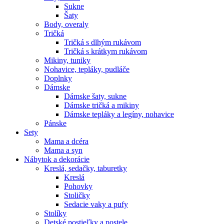
Sukne
Šaty
Body, overaly
Tričká
Tričká s dlhým rukávom
Tričká s krátkym rukávom
Mikiny, tuniky
Nohavice, tepláky, pudláče
Doplnky
Dámske
Dámske šaty, sukne
Dámske tričká a mikiny
Dámske tepláky a legíny, nohavice
Pánske
Sety
Mama a dcéra
Mama a syn
Nábytok a dekorácie
Kreslá, sedačky, taburetky
Kreslá
Pohovky
Stoličky
Sedacie vaky a pufy
Stolíky
Detské postieľky a postele