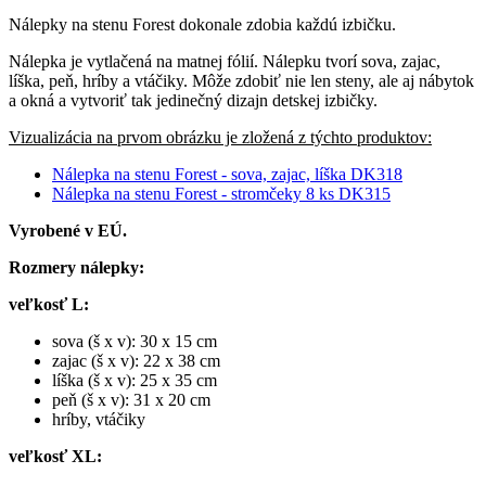
Nálepky na stenu Forest dokonale zdobia každú izbičku.
Nálepka je vytlačená na matnej fólií. Nálepku tvorí sova, zajac,
líška, peň, hríby a vtáčiky. Môže zdobiť nie len steny, ale aj nábytok
a okná a vytvoriť tak jedinečný dizajn detskej izbičky.
Vizualizácia na prvom obrázku je zložená z týchto produktov:
Nálepka na stenu Forest - sova, zajac, líška DK318
Nálepka na stenu Forest - stromčeky 8 ks DK315
Vyrobené v EÚ.
Rozmery nálepky:
veľkosť L:
sova (š x v): 30 x 15 cm
zajac (š x v): 22 x 38 cm
líška (š x v): 25 x 35 cm
peň (š x v): 31 x 20 cm
hríby, vtáčiky
veľkosť XL: