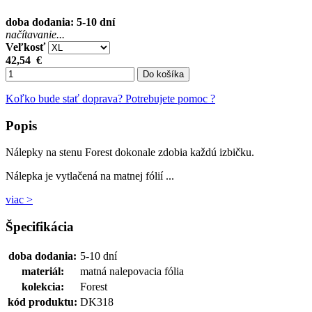
doba dodania: 5-10 dní
načítavanie...
Veľkosť
42,54
€
Do košíka
Koľko bude stať doprava?
Potrebujete pomoc ?
Popis
Nálepky na stenu Forest dokonale zdobia každú izbičku.
Nálepka je vytlačená na matnej fólií ...
viac >
Špecifikácia
doba dodania:
5-10 dní
materiál:
matná nalepovacia fólia
kolekcia:
Forest
kód produktu:
DK318