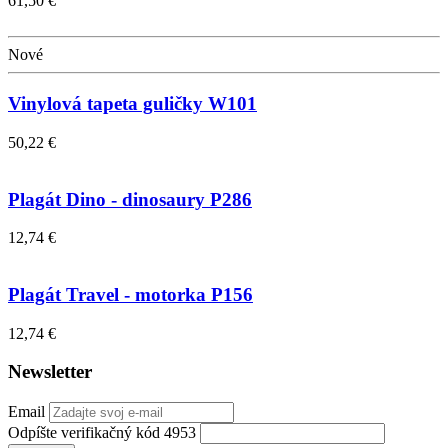
61,50 €
Nové
Vinylová tapeta guličky W101
50,22 €
Plagát Dino - dinosaury P286
12,74 €
Plagát Travel - motorka P156
12,74 €
Newsletter
Email
Odpíšte verifikačný kód 4953