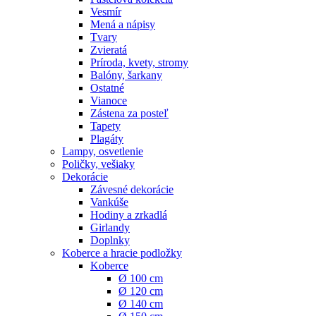
Vesmír
Mená a nápisy
Tvary
Zvieratá
Príroda, kvety, stromy
Balóny, šarkany
Ostatné
Vianoce
Zástena za posteľ
Tapety
Plagáty
Lampy, osvetlenie
Poličky, vešiaky
Dekorácie
Závesné dekorácie
Vankúše
Hodiny a zrkadlá
Girlandy
Doplnky
Koberce a hracie podložky
Koberce
Ø 100 cm
Ø 120 cm
Ø 140 cm