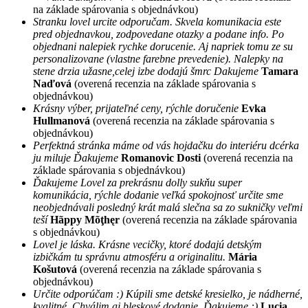
na základe spárovania s objednávkou)
Stranku lovel urcite odporučam. Skvela komunikacia este
pred objednavkou, zodpovedane otazky a podane info. Po
objednani nalepiek rychke dorucenie. Aj napriek tomu ze su
personalizovane (vlastne farebne prevedenie). Nalepky na
stene drzia užasne,celej izbe dodajú šmrc Dakujeme
Tamara
Naďová
(overená recenzia na základe spárovania s
objednávkou)
Krásny výber, prijateľné ceny, rýchle doručenie
Evka
Hullmanová
(overená recenzia na základe spárovania s
objednávkou)
Perfektná stránka máme od vás hojdačku do interiéru dcérka
ju miluje Ďakujeme
Romanovic Dosti
(overená recenzia na
základe spárovania s objednávkou)
Ďakujeme Lovel za prekrásnu dolly sukňu super
komunikácia, rýchle dodanie veľká spokojnosť určite sme
neobjednávali posledný krát malá slečna sa zo sukničky veľmi
teší
Hãppy Mõţhęr
(overená recenzia na základe spárovania
s objednávkou)
Lovel je láska. Krásne vecičky, ktoré dodajú detským
izbičkám tu správnu atmosféru a originalitu.
Mária
Košutová
(overená recenzia na základe spárovania s
objednávkou)
Určite odporúčam :) Kúpili sme detské kresielko, je nádherné,
kvalitné. Chválim aj bleskové dodanie. Ďakujeme :)
Lucia