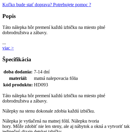
Koľko bude stať doprava?
Potrebujete pomoc ?
Popis
Táto nálepka hôr premení každú izbičku na miesto plné
dobrodružstva a zábavy.
...
viac >
Špecifikácia
doba dodania:
7-14 dní
materiál:
matná nalepovacia fólia
kód produktu:
HD093
Táto nálepka hôr premení každú izbičku na miesto plné
dobrodružstva a zábavy.
Nálepky na stenu dokonale zdobia každú izbičku.
Nálepka je vytlačená na matnej fólií. Nálepku tvoria
hory. Môže zdobiť nie len steny, ale aj nábytok a okná a vytvoriť tak
jedinečný dizajn detskej izbičky.