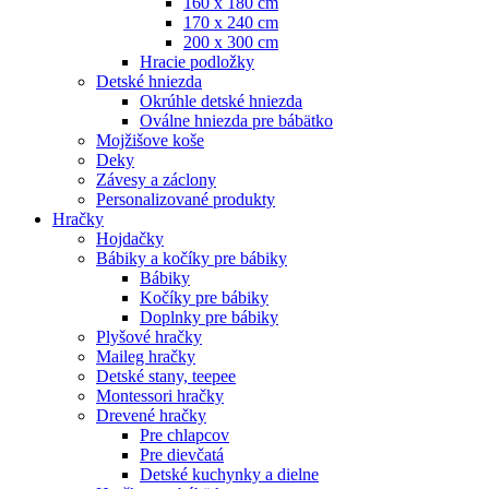
160 x 180 cm
170 x 240 cm
200 x 300 cm
Hracie podložky
Detské hniezda
Okrúhle detské hniezda
Oválne hniezda pre bábätko
Mojžišove koše
Deky
Závesy a záclony
Personalizované produkty
Hračky
Hojdačky
Bábiky a kočíky pre bábiky
Bábiky
Kočíky pre bábiky
Doplnky pre bábiky
Plyšové hračky
Maileg hračky
Detské stany, teepee
Montessori hračky
Drevené hračky
Pre chlapcov
Pre dievčatá
Detské kuchynky a dielne