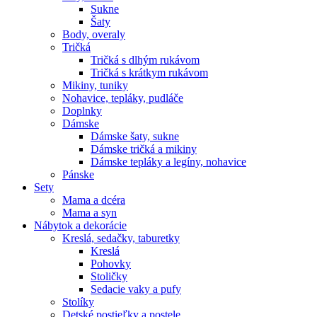
Sukne
Šaty
Body, overaly
Tričká
Tričká s dlhým rukávom
Tričká s krátkym rukávom
Mikiny, tuniky
Nohavice, tepláky, pudláče
Doplnky
Dámske
Dámske šaty, sukne
Dámske tričká a mikiny
Dámske tepláky a legíny, nohavice
Pánske
Sety
Mama a dcéra
Mama a syn
Nábytok a dekorácie
Kreslá, sedačky, taburetky
Kreslá
Pohovky
Stoličky
Sedacie vaky a pufy
Stolíky
Detské postieľky a postele