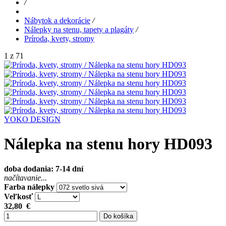
/
Nábytok a dekorácie
/
Nálepky na stenu, tapety a plagáty
/
Príroda, kvety, stromy
1 z 71
YOKO DESIGN
Nálepka na stenu hory HD093
doba dodania: 7-14 dní
načítavanie...
Farba nálepky
Veľkosť
32,80
€
Do košíka