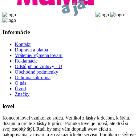
Informácie
Kontakt
Doprava a platba
Vrátenie/ výmena tovaru
Reklamácie
Odstúpiť od zmluvy TU
Obchodné podmienky
Ochrana súkromia
O nás
Úvod
Značky
lovel
Koncept lovel vznikol zo srdca. Vznikol z lásky k deťom, k štýlu,
dizajnu a určite z lásky k práci. Ponuka lovel je hravá, ale drží si
svoj osobitý štýl. Radi by sme vám dopriali wow efekt z
nakupovania, z tovaru a zo zákazníckeho servisu. Ponúkame štýlové