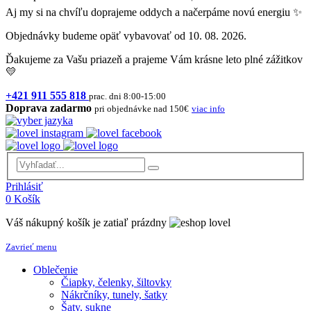
Aj my si na chvíľu doprajeme oddych a načerpáme novú energiu ✨
Objednávky budeme opäť vybavovať od 10. 08. 2026.
Ďakujeme za Vašu priazeň a prajeme Vám krásne leto plné zážitkov
💛
+421 911 555 818
prac. dni 8:00-15:00
Doprava zadarmo
pri objednávke nad 150€
viac info
Prihlásiť
0
Košík
Váš nákupný košík je zatiaľ prázdny
Zavrieť menu
Oblečenie
Čiapky, čelenky, šiltovky
Nákrčníky, tunely, šatky
Šaty, sukne