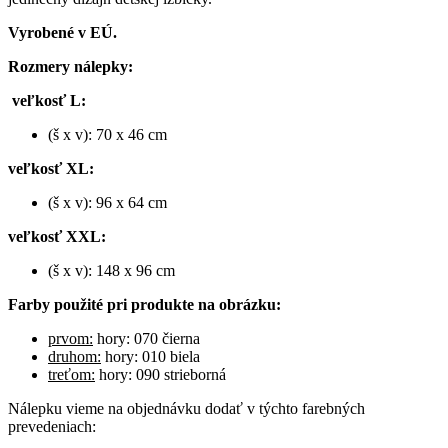
Vyrobené v EÚ.
Rozmery nálepky:
veľkosť L:
(š x v): 70 x 46 cm
veľkosť XL:
(š x v): 96 x 64 cm
veľkosť XXL:
(š x v): 148 x 96 cm
Farby použité pri produkte na obrázku:
prvom:
hory: 070 čierna
druhom:
hory: 010 biela
treťom:
hory: 090 strieborná
Nálepku vieme na objednávku dodať v týchto farebných
prevedeniach: