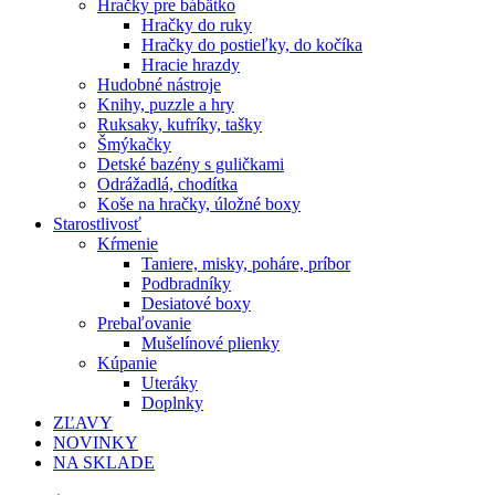
Hračky pre bábätko
Hračky do ruky
Hračky do postieľky, do kočíka
Hracie hrazdy
Hudobné nástroje
Knihy, puzzle a hry
Ruksaky, kufríky, tašky
Šmýkačky
Detské bazény s guličkami
Odrážadlá, chodítka
Koše na hračky, úložné boxy
Starostlivosť
Kŕmenie
Taniere, misky, poháre, príbor
Podbradníky
Desiatové boxy
Prebaľovanie
Mušelínové plienky
Kúpanie
Uteráky
Doplnky
ZĽAVY
NOVINKY
NA SKLADE