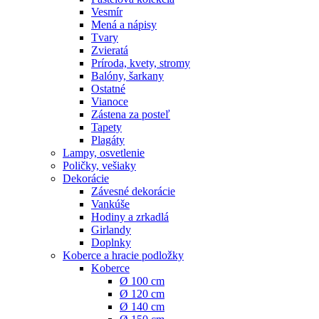
Vesmír
Mená a nápisy
Tvary
Zvieratá
Príroda, kvety, stromy
Balóny, šarkany
Ostatné
Vianoce
Zástena za posteľ
Tapety
Plagáty
Lampy, osvetlenie
Poličky, vešiaky
Dekorácie
Závesné dekorácie
Vankúše
Hodiny a zrkadlá
Girlandy
Doplnky
Koberce a hracie podložky
Koberce
Ø 100 cm
Ø 120 cm
Ø 140 cm