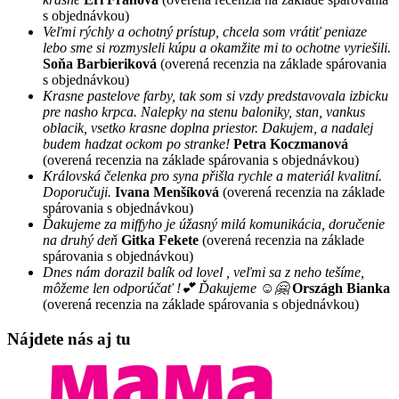
s objednávkou)
Veľmi rýchly a ochotný prístup, chcela som vrátiť peniaze
lebo sme si rozmysleli kúpu a okamžite mi to ochotne vyriešili.
Soňa Barbieriková
(overená recenzia na základe spárovania
s objednávkou)
Krasne pastelove farby, tak som si vzdy predstavovala izbicku
pre nasho krpca. Nalepky na stenu baloniky, stan, vankus
oblacik, vsetko krasne doplna priestor. Dakujem, a nadalej
budem hadzat ockom po stranke!
Petra Koczmanová
(overená recenzia na základe spárovania s objednávkou)
Královská čelenka pro syna přišla rychle a materiál kvalitní.
Doporučuji.
Ivana Menšíková
(overená recenzia na základe
spárovania s objednávkou)
Ďakujeme za miffyho je úžasný milá komunikácia, doručenie
na druhý deň
Gitka Fekete
(overená recenzia na základe
spárovania s objednávkou)
Dnes nám dorazil balík od lovel , veľmi sa z neho tešíme,
môžeme len odporúčať !💕 Ďakujeme ☺️🤗
Országh Bianka
(overená recenzia na základe spárovania s objednávkou)
Nájdete nás aj tu