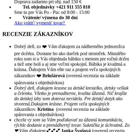
Doprava zadarmo pri obj. nad 150 €
Tel. objednávky +421 911 555 818
Sme tu pre Vás Po - Pia: od 8:00 - 15:00
Vrátenie/ výmena do 30 dní
Ako vrátiť/ vymeniť tovar?
RECENZIE ZÁKAZNÍKOV
Dobrý deň, zo ❤️ Vám ďakujem za nádherného jednorožca
pre dcérku. Dostane ho ako darček pod stromček. Minulého
roku som si u Vás objednala bábiku s menom pre ročnú dcéru
a tiež sme boli a aj sme veľmi spokojní. Bábika je kvalitná a
krásna. Ďakujem Vám ešte raz a prajem veľa spokojných
zákaznikov ❤️
Belušárová
(overená recenzia na základe
spárovania s objednávkou)
Dobrý deň, ďakujem krasne za detské kresielko, detsky vešiak
a čelenku. Všetko je prenadherne, kvalita úžasná. Nič krajšie
do detskej izby som doteraz nevidela. Pre detský dotyk ako
stvorená.Dakujem krásne. Prajem veľa spokojných
zákazníkov.
Kristína
(overená recenzia na základe
spárovania s objednávkou)
chcela vy som sa Vám poďakovať za úžasnú komunikáciu,
rýchle dodanie a prenádherný tovar. Suknička je úchvatná. Zo
❤ Vám ďakujem💕💕💕
Janka Švošová
(overená recenzia