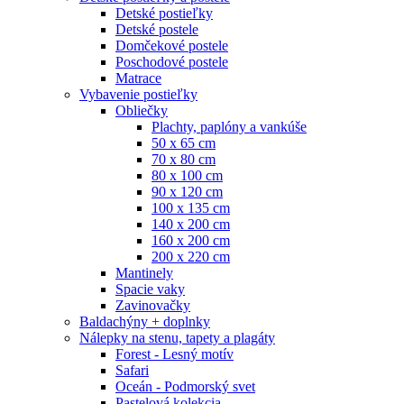
Detské postieľky
Detské postele
Domčekové postele
Poschodové postele
Matrace
Vybavenie postieľky
Obliečky
Plachty, paplóny a vankúše
50 x 65 cm
70 x 80 cm
80 x 100 cm
90 x 120 cm
100 x 135 cm
140 x 200 cm
160 x 200 cm
200 x 220 cm
Mantinely
Spacie vaky
Zavinovačky
Baldachýny + doplnky
Nálepky na stenu, tapety a plagáty
Forest - Lesný motív
Safari
Oceán - Podmorský svet
Pastelová kolekcia