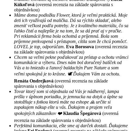
Kúkoľová
(overená recenzia na základe spárovania s
objednávkou)
Máme doma podložku Flower, ktorá je veľmi praktická. Moje
deti ich využívajú od malička. Dá sa rýchlo skladať, alebo
zmeniť veľkost podľa potreby. Je z kvalitného materiálu, čo sa
ľahko čistí a najlepšie je na tom, že sa dá prať aj v pračke.
Pri reklamácii firma bola ochotná a príjemná. Bola som
príjemne prekvapená s prístupom, cítila som že chcú pomôcť.
LOVEL je top, odporúčam.
Eva Borosova
(overená recenzia
na základe spárovania s objednávkou)
Chcem sa veľmi pekne poďakovať za prístup a ochotu vrámci
komunikácie a výberu. Dnes nám bol doručený balíček od
Vás a to hniezdo a ľanový baldachýn Pure Nature a som
veľmi spokojná je to krásne. 🕊 Ďakujem Vám za ochotu.
Renáta Ondrejková
(overená recenzia na základe
spárovania s objednávkou)
Tovar ktorý som si objednala od Vás je nádherný, lampa
prišla v úplnom poriadku, je jemnucka na dotyk a úplne sa
stotožňuje s fotkou ktorú máte na eshope 🙏 určite si
zopakujem nákup ešte u vás. Ďakujem a prajem veľa
spokojných zákazníkov ❤️
Klaudia Špegárová
(overená
recenzia na základe spárovania s objednávkou)
Perfektná komunikacia, ešte sme aj darček dostali. Ďakujeme
krásne
Eri Fraňová
(overená recenzia na základe spárovania