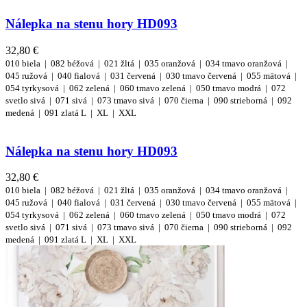
Nálepka na stenu hory HD093
32,80 €
010 biela |
082 béžová |
021 žltá |
035 oranžová |
034 tmavo oranžová |
045 ružová |
040 fialová |
031 červená |
030 tmavo červená |
055 mätová |
054 tyrkysová |
062 zelená |
060 tmavo zelená |
050 tmavo modrá |
072
svetlo sivá |
071 sivá |
073 tmavo sivá |
070 čierna |
090 strieborná |
092
medená |
091 zlatá
L |
XL |
XXL
Nálepka na stenu hory HD093
32,80 €
010 biela |
082 béžová |
021 žltá |
035 oranžová |
034 tmavo oranžová |
045 ružová |
040 fialová |
031 červená |
030 tmavo červená |
055 mätová |
054 tyrkysová |
062 zelená |
060 tmavo zelená |
050 tmavo modrá |
072
svetlo sivá |
071 sivá |
073 tmavo sivá |
070 čierna |
090 strieborná |
092
medená |
091 zlatá
L |
XL |
XXL