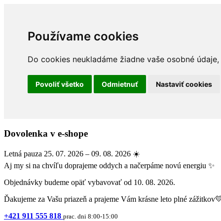
Používame cookies
Do cookies neukladáme žiadne vaše osobné údaje, a
Povoliť všetko
Odmietnuť
Nastaviť cookies
Dovolenka v e-shope
Letná pauza 25. 07. 2026 – 09. 08. 2026 ☀️
Aj my si na chvíľu doprajeme oddych a načerpáme novú energiu ✨
Objednávky budeme opäť vybavovať od 10. 08. 2026.
Ďakujeme za Vašu priazeň a prajeme Vám krásne leto plné zážitkov
+421 911 555 818
prac. dni 8:00-15:00