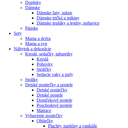
Doplnky
Dámske
Dámske šaty, sukne
Dámske tričká a mikiny
Dámske tepláky a legíny, nohavice
Pánske
Sety
Mama a dcéra
Mama a syn
Nábytok a dekorácie
Kreslá, sedačky, taburetky
Kreslá
Pohovky
Stoličky
Sedacie vaky a pufy
Stolíky
Detské postieľky a postele
Detské postieľky
Detské postele
Domčekové postele
Poschodové postele
Matrace
Vybavenie postieľky
Obliečky
Plachty, paplóny a vankúše