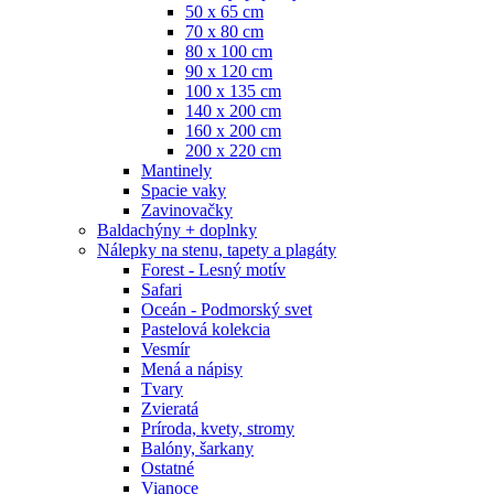
50 x 65 cm
70 x 80 cm
80 x 100 cm
90 x 120 cm
100 x 135 cm
140 x 200 cm
160 x 200 cm
200 x 220 cm
Mantinely
Spacie vaky
Zavinovačky
Baldachýny + doplnky
Nálepky na stenu, tapety a plagáty
Forest - Lesný motív
Safari
Oceán - Podmorský svet
Pastelová kolekcia
Vesmír
Mená a nápisy
Tvary
Zvieratá
Príroda, kvety, stromy
Balóny, šarkany
Ostatné
Vianoce