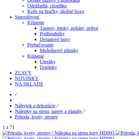
Detské bazény s guličkami
Odrážadlá, chodítka
Koše na hračky, úložné boxy
Starostlivosť
Kŕmenie
Taniere, misky, poháre, príbor
Podbradníky
Desiatové boxy
Prebaľovanie
Mušelínové plienky
Kúpanie
Uteráky
Doplnky
ZĽAVY
NOVINKY
NA SKLADE
/
Nábytok a dekorácie
/
Nálepky na stenu, tapety a plagáty
/
Príroda, kvety, stromy
1 z 71