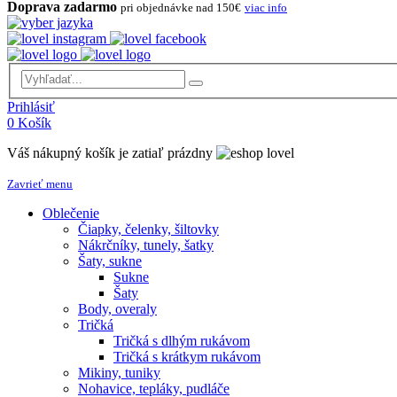
Doprava zadarmo
pri objednávke nad 150€
viac info
Prihlásiť
0
Košík
Váš nákupný košík je zatiaľ prázdny
Zavrieť menu
Oblečenie
Čiapky, čelenky, šiltovky
Nákrčníky, tunely, šatky
Šaty, sukne
Sukne
Šaty
Body, overaly
Tričká
Tričká s dlhým rukávom
Tričká s krátkym rukávom
Mikiny, tuniky
Nohavice, tepláky, pudláče