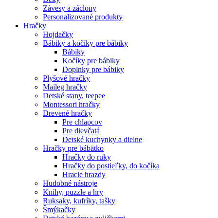
Závesy a záclony
Personalizované produkty
Hračky
Hojdačky
Bábiky a kočíky pre bábiky
Bábiky
Kočíky pre bábiky
Doplnky pre bábiky
Plyšové hračky
Maileg hračky
Detské stany, teepee
Montessori hračky
Drevené hračky
Pre chlapcov
Pre dievčatá
Detské kuchynky a dielne
Hračky pre bábätko
Hračky do ruky
Hračky do postieľky, do kočíka
Hracie hrazdy
Hudobné nástroje
Knihy, puzzle a hry
Ruksaky, kufríky, tašky
Šmýkačky