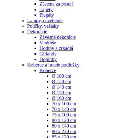
Zástena za posteľ
Tapety
Plagáty
Lampy, osvetlenie
Poličky, vešiaky
Dekorácie
Závesné dekorácie
Vankúše
Hodiny a zrkadlá
Girlandy
Doplnky
Koberce a hracie podložky
Koberce
Ø 100 cm
Ø 120 cm
Ø 140 cm
Ø 150 cm
Ø 160 cm
70 x 100 cm
70 x 140 cm
75 x 100 cm
80 x 120 cm
80 x 140 cm
80 x 230 cm
85 x 120 cm