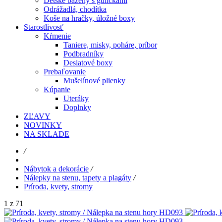
Detské bazény s guličkami
Odrážadlá, chodítka
Koše na hračky, úložné boxy
Starostlivosť
Kŕmenie
Taniere, misky, poháre, príbor
Podbradníky
Desiatové boxy
Prebaľovanie
Mušelínové plienky
Kúpanie
Uteráky
Doplnky
ZĽAVY
NOVINKY
NA SKLADE
/
Nábytok a dekorácie
/
Nálepky na stenu, tapety a plagáty
/
Príroda, kvety, stromy
1 z 71