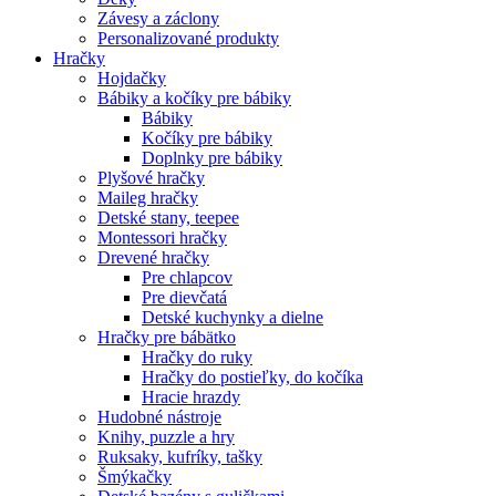
Závesy a záclony
Personalizované produkty
Hračky
Hojdačky
Bábiky a kočíky pre bábiky
Bábiky
Kočíky pre bábiky
Doplnky pre bábiky
Plyšové hračky
Maileg hračky
Detské stany, teepee
Montessori hračky
Drevené hračky
Pre chlapcov
Pre dievčatá
Detské kuchynky a dielne
Hračky pre bábätko
Hračky do ruky
Hračky do postieľky, do kočíka
Hracie hrazdy
Hudobné nástroje
Knihy, puzzle a hry
Ruksaky, kufríky, tašky
Šmýkačky