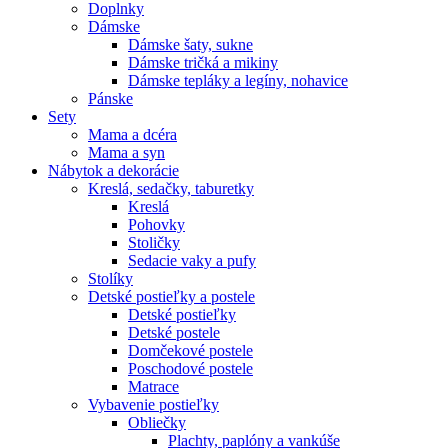
Doplnky
Dámske
Dámske šaty, sukne
Dámske tričká a mikiny
Dámske tepláky a legíny, nohavice
Pánske
Sety
Mama a dcéra
Mama a syn
Nábytok a dekorácie
Kreslá, sedačky, taburetky
Kreslá
Pohovky
Stoličky
Sedacie vaky a pufy
Stolíky
Detské postieľky a postele
Detské postieľky
Detské postele
Domčekové postele
Poschodové postele
Matrace
Vybavenie postieľky
Obliečky
Plachty, paplóny a vankúše