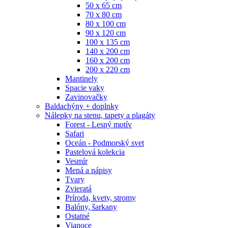
50 x 65 cm
70 x 80 cm
80 x 100 cm
90 x 120 cm
100 x 135 cm
140 x 200 cm
160 x 200 cm
200 x 220 cm
Mantinely
Spacie vaky
Zavinovačky
Baldachýny + doplnky
Nálepky na stenu, tapety a plagáty
Forest - Lesný motív
Safari
Oceán - Podmorský svet
Pastelová kolekcia
Vesmír
Mená a nápisy
Tvary
Zvieratá
Príroda, kvety, stromy
Balóny, šarkany
Ostatné
Vianoce