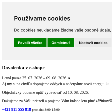
Používame cookies
Do cookies neukladáme žiadne vaše osobné údaje, a
Povoliť všetko
Odmietnuť
Nastaviť cookies
Dovolenka v e-shope
Letná pauza 25. 07. 2026 – 09. 08. 2026 ☀️
Aj my si na chvíľu doprajeme oddych a načerpáme novú energiu ✨
Objednávky budeme opäť vybavovať od 10. 08. 2026.
Ďakujeme za Vašu priazeň a prajeme Vám krásne leto plné zážitkov
+421 911 555 818
prac. dni 8:00-15:00