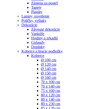
Zástena za posteľ
Tapety
Plagáty
Lampy, osvetlenie
Poličky, vešiaky
Dekorácie
Závesné dekorácie
Vankúše
Hodiny a zrkadlá
Girlandy
Doplnky
Koberce a hracie podložky
Koberce
Ø 100 cm
Ø 120 cm
Ø 140 cm
Ø 150 cm
Ø 160 cm
70 x 100 cm
70 x 140 cm
75 x 100 cm
80 x 120 cm
80 x 140 cm
80 x 230 cm
85 x 120 cm