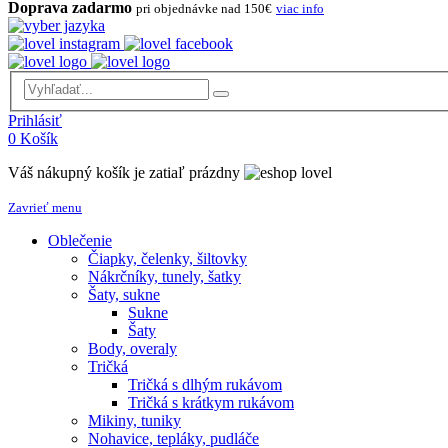
Doprava zadarmo
pri objednávke nad 150€
viac info
Prihlásiť
0
Košík
Váš nákupný košík je zatiaľ prázdny
Zavrieť menu
Oblečenie
Čiapky, čelenky, šiltovky
Nákrčníky, tunely, šatky
Šaty, sukne
Sukne
Šaty
Body, overaly
Tričká
Tričká s dlhým rukávom
Tričká s krátkym rukávom
Mikiny, tuniky
Nohavice, tepláky, pudláče