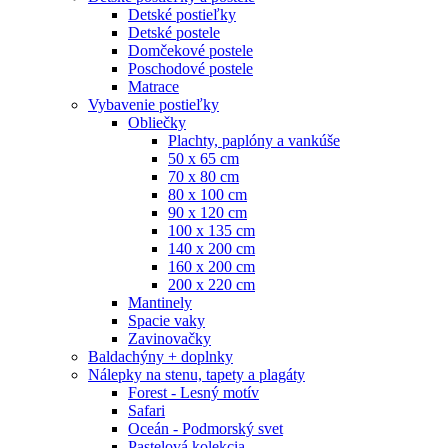
Detské postieľky
Detské postele
Domčekové postele
Poschodové postele
Matrace
Vybavenie postieľky
Obliečky
Plachty, paplóny a vankúše
50 x 65 cm
70 x 80 cm
80 x 100 cm
90 x 120 cm
100 x 135 cm
140 x 200 cm
160 x 200 cm
200 x 220 cm
Mantinely
Spacie vaky
Zavinovačky
Baldachýny + doplnky
Nálepky na stenu, tapety a plagáty
Forest - Lesný motív
Safari
Oceán - Podmorský svet
Pastelová kolekcia