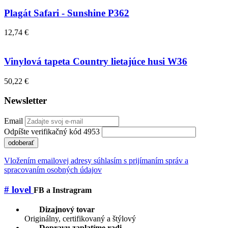
Plagát Safari - Sunshine P362
12,74 €
Vinylová tapeta Country lietajúce husi W36
50,22 €
Newsletter
Email
Odpíšte verifikačný kód 4953
odoberať
Vložením emailovej adresy súhlasím s prijímaním správ a
spracovaním osobných údajov
# lovel
FB a Instragram
Dizajnový tovar
Originálny, certifikovaný a štýlový
Dopravu zaplatíme radi