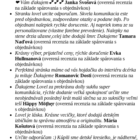
❤ Vám ďakujem💕💕💕
Janka Švošová
(overená recenzia
na základe spárovania s objednávkou)
Stranku lovel urcite odporučam. Skvela komunikacia este
pred objednavkou, zodpovedane otazky a podane info. Po
objednani nalepiek rychke dorucenie. Aj napriek tomu ze su
personalizovane (vlastne farebne prevedenie). Nalepky na
stene drzia užasne,celej izbe dodajú šmrc Dakujeme
Tamara
Naďová
(overená recenzia na základe spárovania s
objednávkou)
Krásny výber, prijateľné ceny, rýchle doručenie
Evka
Hullmanová
(overená recenzia na základe spárovania s
objednávkou)
Perfektná stránka máme od vás hojdačku do interiéru dcérka
ju miluje Ďakujeme
Romanovic Dosti
(overená recenzia na
základe spárovania s objednávkou)
Ďakujeme Lovel za prekrásnu dolly sukňu super
komunikácia, rýchle dodanie veľká spokojnosť určite sme
neobjednávali posledný krát malá slečna sa zo sukničky veľmi
teší
Hãppy Mõţhęr
(overená recenzia na základe spárovania
s objednávkou)
Lovel je láska. Krásne vecičky, ktoré dodajú detským
izbičkám tu správnu atmosféru a originalitu.
Mária
Košutová
(overená recenzia na základe spárovania s
objednávkou)
Určite odporúčam :) Kúpili sme detské kresielko, je nádherné,