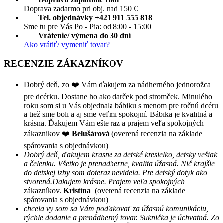
Doprava zadarmo pri obj. nad 150 €
Tel. objednávky +421 911 555 818
Sme tu pre Vás Po - Pia: od 8:00 - 15:00
Vrátenie/ výmena do 30 dní
Ako vrátiť/ vymeniť tovar?
RECENZIE ZÁKAZNÍKOV
Dobrý deň, zo ❤️ Vám ďakujem za nádherného jednorožca
pre dcérku. Dostane ho ako darček pod stromček. Minulého
roku som si u Vás objednala bábiku s menom pre ročnú dcéru
a tiež sme boli a aj sme veľmi spokojní. Bábika je kvalitná a
krásna. Ďakujem Vám ešte raz a prajem veľa spokojných
zákaznikov ❤️
Belušárová
(overená recenzia na základe
spárovania s objednávkou)
Dobrý deň, ďakujem krasne za detské kresielko, detsky vešiak
a čelenku. Všetko je prenadherne, kvalita úžasná. Nič krajšie
do detskej izby som doteraz nevidela. Pre detský dotyk ako
stvorená.Dakujem krásne. Prajem veľa spokojných
zákazníkov.
Kristína
(overená recenzia na základe
spárovania s objednávkou)
chcela vy som sa Vám poďakovať za úžasnú komunikáciu,
rýchle dodanie a prenádherný tovar. Suknička je úchvatná. Zo