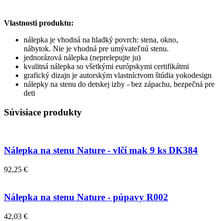
Vlastnosti produktu:
nálepka je vhodná na hladký povrch: stena, okno,
nábytok. Nie je vhodná pre umývateľnú stenu.
jednorázová nálepka (neprelepujte ju)
kvalitná nálepka so všetkými európskymi certifikátmi
grafický dizajn je autorským vlastníctvom štúdia yokodesign
nálepky na stenu do detskej izby - bez zápachu, bezpečná pre
deti
Súvisiace produkty
Nálepka na stenu Nature - vlčí mak 9 ks DK384
92,25 €
Nálepka na stenu Nature - púpavy R002
42,03 €