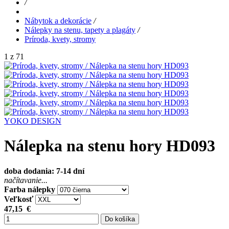
/
Nábytok a dekorácie
/
Nálepky na stenu, tapety a plagáty
/
Príroda, kvety, stromy
1 z 71
YOKO DESIGN
Nálepka na stenu hory HD093
doba dodania: 7-14 dní
načítavanie...
Farba nálepky
Veľkosť
47,15
€
Do košíka