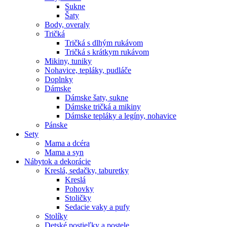
Sukne
Šaty
Body, overaly
Tričká
Tričká s dlhým rukávom
Tričká s krátkym rukávom
Mikiny, tuniky
Nohavice, tepláky, pudláče
Doplnky
Dámske
Dámske šaty, sukne
Dámske tričká a mikiny
Dámske tepláky a legíny, nohavice
Pánske
Sety
Mama a dcéra
Mama a syn
Nábytok a dekorácie
Kreslá, sedačky, taburetky
Kreslá
Pohovky
Stoličky
Sedacie vaky a pufy
Stolíky
Detské postieľky a postele