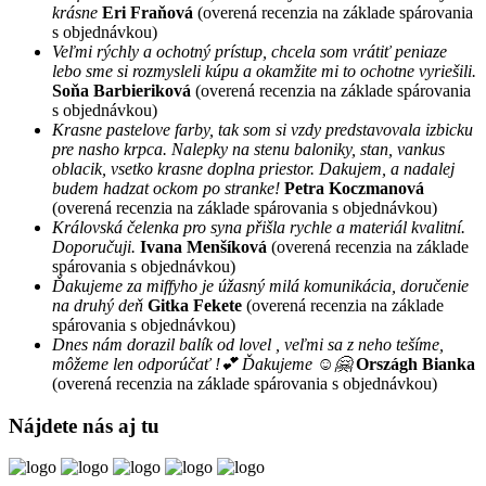
krásne
Eri Fraňová
(overená recenzia na základe spárovania
s objednávkou)
Veľmi rýchly a ochotný prístup, chcela som vrátiť peniaze
lebo sme si rozmysleli kúpu a okamžite mi to ochotne vyriešili.
Soňa Barbieriková
(overená recenzia na základe spárovania
s objednávkou)
Krasne pastelove farby, tak som si vzdy predstavovala izbicku
pre nasho krpca. Nalepky na stenu baloniky, stan, vankus
oblacik, vsetko krasne doplna priestor. Dakujem, a nadalej
budem hadzat ockom po stranke!
Petra Koczmanová
(overená recenzia na základe spárovania s objednávkou)
Královská čelenka pro syna přišla rychle a materiál kvalitní.
Doporučuji.
Ivana Menšíková
(overená recenzia na základe
spárovania s objednávkou)
Ďakujeme za miffyho je úžasný milá komunikácia, doručenie
na druhý deň
Gitka Fekete
(overená recenzia na základe
spárovania s objednávkou)
Dnes nám dorazil balík od lovel , veľmi sa z neho tešíme,
môžeme len odporúčať !💕 Ďakujeme ☺️🤗
Országh Bianka
(overená recenzia na základe spárovania s objednávkou)
Nájdete nás aj tu