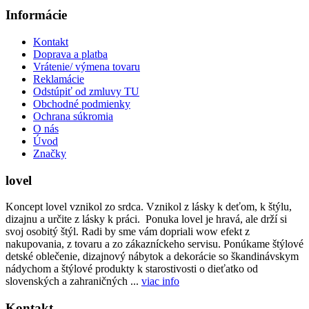
Informácie
Kontakt
Doprava a platba
Vrátenie/ výmena tovaru
Reklamácie
Odstúpiť od zmluvy TU
Obchodné podmienky
Ochrana súkromia
O nás
Úvod
Značky
lovel
Koncept lovel vznikol zo srdca. Vznikol z lásky k deťom, k štýlu,
dizajnu a určite z lásky k práci. Ponuka lovel je hravá, ale drží si
svoj osobitý štýl. Radi by sme vám dopriali wow efekt z
nakupovania, z tovaru a zo zákazníckeho servisu. Ponúkame štýlové
detské oblečenie, dizajnový nábytok a dekorácie so škandinávskym
nádychom a štýlové produkty k starostivosti o dieťatko od
slovenských a zahraničných ...
viac info
Kontakt