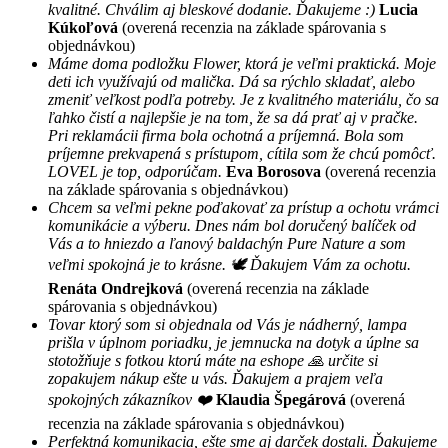
kvalitné. Chválim aj bleskové dodanie. Ďakujeme :)
Lucia
Kúkoľová
(overená recenzia na základe spárovania s
objednávkou)
Máme doma podložku Flower, ktorá je veľmi praktická. Moje
deti ich využívajú od malička. Dá sa rýchlo skladať, alebo
zmeniť veľkost podľa potreby. Je z kvalitného materiálu, čo sa
ľahko čistí a najlepšie je na tom, že sa dá prať aj v pračke.
Pri reklamácii firma bola ochotná a príjemná. Bola som
príjemne prekvapená s prístupom, cítila som že chcú pomôcť.
LOVEL je top, odporúčam.
Eva Borosova
(overená recenzia
na základe spárovania s objednávkou)
Chcem sa veľmi pekne poďakovať za prístup a ochotu vrámci
komunikácie a výberu. Dnes nám bol doručený balíček od
Vás a to hniezdo a ľanový baldachýn Pure Nature a som
veľmi spokojná je to krásne. 🕊 Ďakujem Vám za ochotu.
Renáta Ondrejková
(overená recenzia na základe
spárovania s objednávkou)
Tovar ktorý som si objednala od Vás je nádherný, lampa
prišla v úplnom poriadku, je jemnucka na dotyk a úplne sa
stotožňuje s fotkou ktorú máte na eshope 🙏 určite si
zopakujem nákup ešte u vás. Ďakujem a prajem veľa
spokojných zákazníkov ❤️
Klaudia Špegárová
(overená
recenzia na základe spárovania s objednávkou)
Perfektná komunikacia, ešte sme aj darček dostali. Ďakujeme