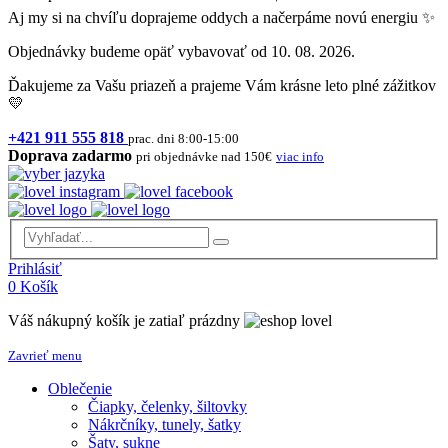
Aj my si na chvíľu doprajeme oddych a načerpáme novú energiu ✨
Objednávky budeme opäť vybavovať od 10. 08. 2026.
Ďakujeme za Vašu priazeň a prajeme Vám krásne leto plné zážitkov
💛
+421 911 555 818
prac. dni 8:00-15:00
Doprava zadarmo
pri objednávke nad 150€
viac info
Prihlásiť
0
Košík
Váš nákupný košík je zatiaľ prázdny
Zavrieť menu
Oblečenie
Čiapky, čelenky, šiltovky
Nákrčníky, tunely, šatky
Šaty, sukne