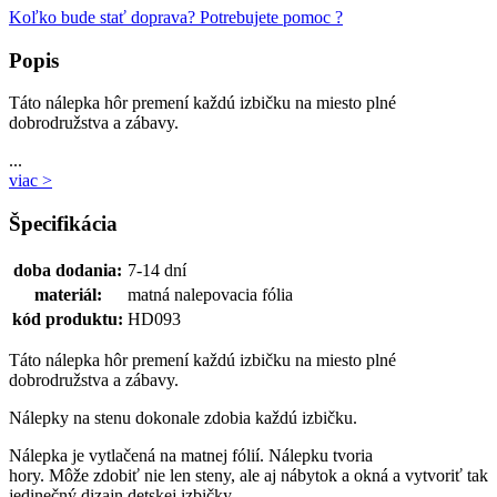
Koľko bude stať doprava?
Potrebujete pomoc ?
Popis
Táto nálepka hôr premení každú izbičku na miesto plné
dobrodružstva a zábavy.
...
viac >
Špecifikácia
doba dodania:
7-14 dní
materiál:
matná nalepovacia fólia
kód produktu:
HD093
Táto nálepka hôr premení každú izbičku na miesto plné
dobrodružstva a zábavy.
Nálepky na stenu dokonale zdobia každú izbičku.
Nálepka je vytlačená na matnej fólií. Nálepku tvoria
hory. Môže zdobiť nie len steny, ale aj nábytok a okná a vytvoriť tak
jedinečný dizajn detskej izbičky.