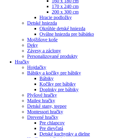
160 x 180 cm
170 x 240 cm
200 x 300 cm
Hracie podložky
Detské hniezda
Okrúhle detské hniezda
Oválne hniezda pre bábätko
Mojžišove koše
Deky
Závesy a záclony
Personalizované produkty
Hračky
Hojdačky
Bábiky a kočíky pre bábiky
Bábiky
Kočíky pre bábiky
Doplnky pre bábiky
Plyšové hračky
Maileg hračky
Detské stany, teepee
Montessori hračky
Drevené hračky
Pre chlapcov
Pre dievčatá
Detské kuchynky a dielne