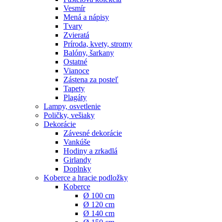
Vesmír
Mená a nápisy
Tvary
Zvieratá
Príroda, kvety, stromy
Balóny, šarkany
Ostatné
Vianoce
Zástena za posteľ
Tapety
Plagáty
Lampy, osvetlenie
Poličky, vešiaky
Dekorácie
Závesné dekorácie
Vankúše
Hodiny a zrkadlá
Girlandy
Doplnky
Koberce a hracie podložky
Koberce
Ø 100 cm
Ø 120 cm
Ø 140 cm