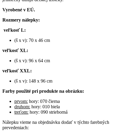
Vyrobené v EÚ.
Rozmery nálepky:
veľkosť L:
(š x v): 70 x 46 cm
veľkosť XL:
(š x v): 96 x 64 cm
veľkosť XXL:
(š x v): 148 x 96 cm
Farby použité pri produkte na obrázku:
prvom:
hory: 070 čierna
druhom:
hory: 010 biela
treťom:
hory: 090 strieborná
Nálepku vieme na objednávku dodať v týchto farebných
prevedeniach: