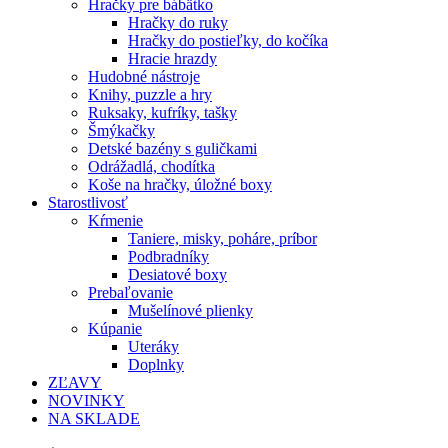
Hračky pre bábätko
Hračky do ruky
Hračky do postieľky, do kočíka
Hracie hrazdy
Hudobné nástroje
Knihy, puzzle a hry
Ruksaky, kufríky, tašky
Šmýkačky
Detské bazény s guličkami
Odrážadlá, chodítka
Koše na hračky, úložné boxy
Starostlivosť
Kŕmenie
Taniere, misky, poháre, príbor
Podbradníky
Desiatové boxy
Prebaľovanie
Mušelínové plienky
Kúpanie
Uteráky
Doplnky
ZĽAVY
NOVINKY
NA SKLADE