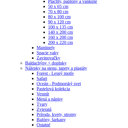
Plachty, paplóny a vankúše
50 x 65 cm
70 x 80 cm
80 x 100 cm
90 x 120 cm
100 x 135 cm
140 x 200 cm
160 x 200 cm
200 x 220 cm
Mantinely
Spacie vaky
Zavinovačky
Baldachýny + doplnky
Nálepky na stenu, tapety a plagáty
Forest - Lesný motív
Safari
Oceán - Podmorský svet
Pastelová kolekcia
Vesmír
Mená a nápisy
Tvary
Zvieratá
Príroda, kvety, stromy
Balóny, šarkany
Ostatné