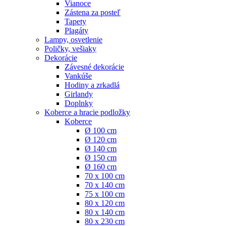
Vianoce
Zástena za posteľ
Tapety
Plagáty
Lampy, osvetlenie
Poličky, vešiaky
Dekorácie
Závesné dekorácie
Vankúše
Hodiny a zrkadlá
Girlandy
Doplnky
Koberce a hracie podložky
Koberce
Ø 100 cm
Ø 120 cm
Ø 140 cm
Ø 150 cm
Ø 160 cm
70 x 100 cm
70 x 140 cm
75 x 100 cm
80 x 120 cm
80 x 140 cm
80 x 230 cm