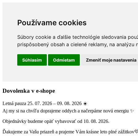
Používame cookies
Súbory cookie a ďalšie technológie sledovania pou
prispôsobený obsah a cielené reklamy, na analýzu n
Súhlasím
Odmietam
Zmeniť moje nastavenia
Dovolenka v e-shope
Letná pauza 25. 07. 2026 – 09. 08. 2026 ☀️
Aj my si na chvíľu doprajeme oddych a načerpáme novú energiu ✨
Objednávky budeme opäť vybavovať od 10. 08. 2026.
Ďakujeme za Vašu priazeň a prajeme Vám krásne leto plné zážitkov