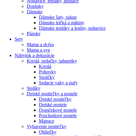
Nohavice, tepláky, pudláče
Doplnky
Dámske
Dámske šaty, sukne
Dámske tričká a mikiny
Dámske tepláky a legíny, nohavice
Pánske
Sety
Mama a dcéra
Mama a syn
Nábytok a dekorácie
Kreslá, sedačky, taburetky
Kreslá
Pohovky
Stoličky
Sedacie vaky a pufy
Stolíky
Detské postieľky a postele
Detské postieľky
Detské postele
Domčekové postele
Poschodové postele
Matrace
Vybavenie postieľky
Obliečky