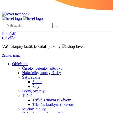
Prihlásiť
0
Košík
Váš nákupný košík je zatiaľ prázdny
Zavrieť menu
Oblečenie
Čiapky, čelenky, šiltovky
Nákrčníky, tunely, šatky
Šaty, sukne
Sukne
Šaty
Body, overaly
Tričká
Tričká s dlhým rukávom
Tričká s krátkym rukávom
Mikiny, tuniky