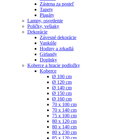
Zástena za posteľ
Tapety
Plagáty
Lampy, osvetlenie
Poličky, vešiaky
Dekorácie
Závesné dekorácie
Vankúše
Hodiny a zrkadlá
Girlandy
Doplnky
Koberce a hracie podložky
Koberce
Ø 100 cm
Ø 120 cm
Ø 140 cm
Ø 150 cm
Ø 160 cm
70 x 100 cm
70 x 140 cm
75 x 100 cm
80 x 120 cm
80 x 140 cm
80 x 230 cm
85 x 120 cm