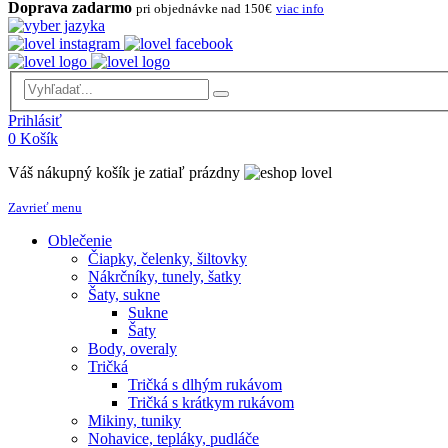
Doprava zadarmo
pri objednávke nad 150€
viac info
Prihlásiť
0
Košík
Váš nákupný košík je zatiaľ prázdny
Zavrieť menu
Oblečenie
Čiapky, čelenky, šiltovky
Nákrčníky, tunely, šatky
Šaty, sukne
Sukne
Šaty
Body, overaly
Tričká
Tričká s dlhým rukávom
Tričká s krátkym rukávom
Mikiny, tuniky
Nohavice, tepláky, pudláče