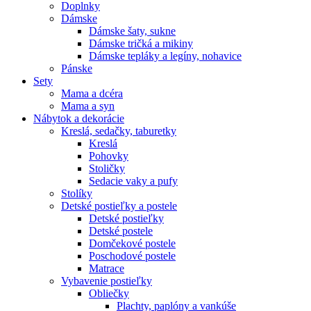
Doplnky
Dámske
Dámske šaty, sukne
Dámske tričká a mikiny
Dámske tepláky a legíny, nohavice
Pánske
Sety
Mama a dcéra
Mama a syn
Nábytok a dekorácie
Kreslá, sedačky, taburetky
Kreslá
Pohovky
Stoličky
Sedacie vaky a pufy
Stolíky
Detské postieľky a postele
Detské postieľky
Detské postele
Domčekové postele
Poschodové postele
Matrace
Vybavenie postieľky
Obliečky
Plachty, paplóny a vankúše