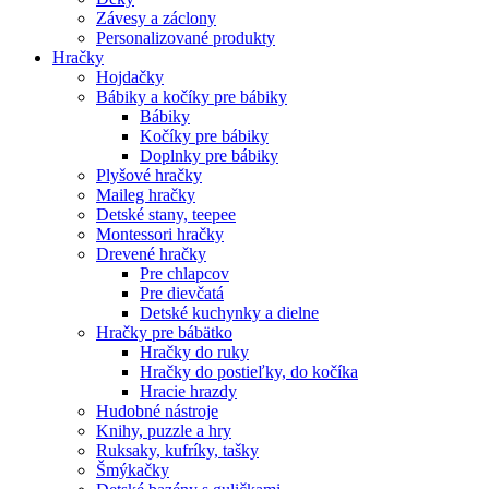
Závesy a záclony
Personalizované produkty
Hračky
Hojdačky
Bábiky a kočíky pre bábiky
Bábiky
Kočíky pre bábiky
Doplnky pre bábiky
Plyšové hračky
Maileg hračky
Detské stany, teepee
Montessori hračky
Drevené hračky
Pre chlapcov
Pre dievčatá
Detské kuchynky a dielne
Hračky pre bábätko
Hračky do ruky
Hračky do postieľky, do kočíka
Hracie hrazdy
Hudobné nástroje
Knihy, puzzle a hry
Ruksaky, kufríky, tašky
Šmýkačky