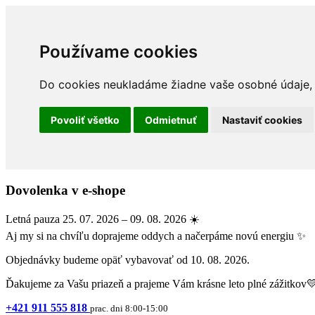
Používame cookies
Do cookies neukladáme žiadne vaše osobné údaje, a
Povoliť všetko
Odmietnuť
Nastaviť cookies
Dovolenka v e-shope
Letná pauza 25. 07. 2026 – 09. 08. 2026 ☀️
Aj my si na chvíľu doprajeme oddych a načerpáme novú energiu ✨
Objednávky budeme opäť vybavovať od 10. 08. 2026.
Ďakujeme za Vašu priazeň a prajeme Vám krásne leto plné zážitkov
+421 911 555 818
prac. dni 8:00-15:00