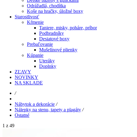
Detské bazény s guličkami
Odrážadlá, chodítka
Koše na hračky, úložné boxy
Starostlivosť
Kŕmenie
Taniere, misky, poháre, príbor
Podbradníky
Desiatové boxy
Prebaľovanie
Mušelínové plienky
Kúpanie
Uteráky
Doplnky
ZĽAVY
NOVINKY
NA SKLADE
/
Nábytok a dekorácie
/
Nálepky na stenu, tapety a plagáty
/
Ostatné
1 z 49