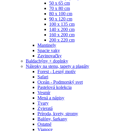
50 x 65 cm
70 x 80 cm
80 x 100 cm
90 x 120 cm
100 x 135 cm
140 x 200 cm
160 x 200 cm
200 x 220 cm
Mantinely
Spacie vaky
Zavinovačky
Baldachýny + doplnky
Nálepky na stenu, tapety a plagáty
Forest - Lesný motív
Safari
Oceán - Podmorský svet
Pastelová kolekcia
Vesmír
Mená a nápisy
Tvary
Zvieratá
Príroda, kvety, stromy
Balóny, šarkany
Ostatné
Vianoce