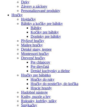
Deky
Závesy a záclony
Personalizované produkty
Hračky
Hojdačky
Bábiky a kočíky pre bábiky
Bábiky
Kočíky pre bábiky
Doplnky pre bábiky
Plyšové hračky
Maileg hračky
Detské stany, teepee
Montessori hračky
Drevené hračky
Pre chlapcov
Pre dievčatá
Detské kuchynky a dielne
Hračky pre bábätko
Hračky do ruky
Hračky do postieľky, do kočíka
Hracie hrazdy
Hudobné nástroje
Knihy, puzzle a hry
Ruksaky, kufríky, tašky
Šmýkačky