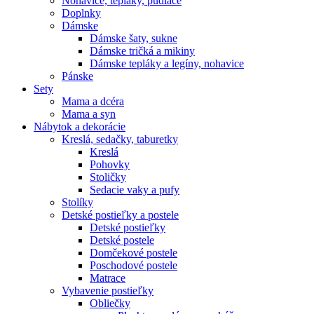
Nohavice, tepláky, pudláče
Doplnky
Dámske
Dámske šaty, sukne
Dámske tričká a mikiny
Dámske tepláky a legíny, nohavice
Pánske
Sety
Mama a dcéra
Mama a syn
Nábytok a dekorácie
Kreslá, sedačky, taburetky
Kreslá
Pohovky
Stoličky
Sedacie vaky a pufy
Stolíky
Detské postieľky a postele
Detské postieľky
Detské postele
Domčekové postele
Poschodové postele
Matrace
Vybavenie postieľky
Obliečky