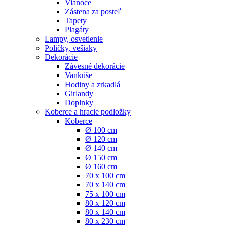
Vianoce
Zástena za posteľ
Tapety
Plagáty
Lampy, osvetlenie
Poličky, vešiaky
Dekorácie
Závesné dekorácie
Vankúše
Hodiny a zrkadlá
Girlandy
Doplnky
Koberce a hracie podložky
Koberce
Ø 100 cm
Ø 120 cm
Ø 140 cm
Ø 150 cm
Ø 160 cm
70 x 100 cm
70 x 140 cm
75 x 100 cm
80 x 120 cm
80 x 140 cm
80 x 230 cm