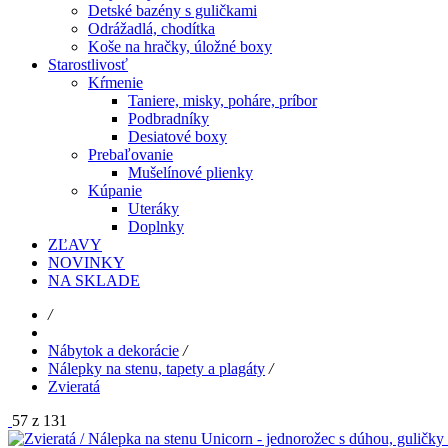
Detské bazény s guličkami
Odrážadlá, chodítka
Koše na hračky, úložné boxy
Starostlivosť
Kŕmenie
Taniere, misky, poháre, príbor
Podbradníky
Desiatové boxy
Prebaľovanie
Mušelínové plienky
Kúpanie
Uteráky
Doplnky
ZĽAVY
NOVINKY
NA SKLADE
/
Nábytok a dekorácie
/
Nálepky na stenu, tapety a plagáty
/
Zvieratá
57 z 131