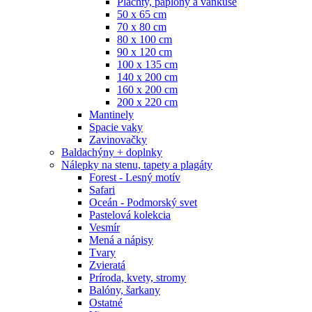
Plachty, paplóny a vankúše
50 x 65 cm
70 x 80 cm
80 x 100 cm
90 x 120 cm
100 x 135 cm
140 x 200 cm
160 x 200 cm
200 x 220 cm
Mantinely
Spacie vaky
Zavinovačky
Baldachýny + doplnky
Nálepky na stenu, tapety a plagáty
Forest - Lesný motív
Safari
Oceán - Podmorský svet
Pastelová kolekcia
Vesmír
Mená a nápisy
Tvary
Zvieratá
Príroda, kvety, stromy
Balóny, šarkany
Ostatné