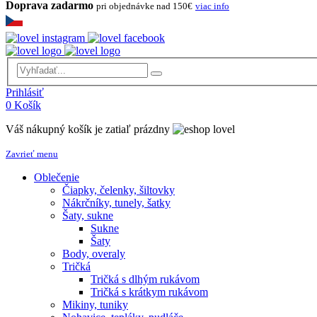
Doprava zadarmo
pri objednávke nad 150€
viac info
Prihlásiť
0
Košík
Váš nákupný košík je zatiaľ prázdny
Zavrieť menu
Oblečenie
Čiapky, čelenky, šiltovky
Nákrčníky, tunely, šatky
Šaty, sukne
Sukne
Šaty
Body, overaly
Tričká
Tričká s dlhým rukávom
Tričká s krátkym rukávom
Mikiny, tuniky