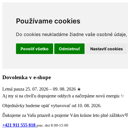
Používame cookies
Do cookies neukladáme žiadne vaše osobné údaje, a
Povoliť všetko
Odmietnuť
Nastaviť cookies
Dovolenka v e-shope
Letná pauza 25. 07. 2026 – 09. 08. 2026 ☀️
Aj my si na chvíľu doprajeme oddych a načerpáme novú energiu ✨
Objednávky budeme opäť vybavovať od 10. 08. 2026.
Ďakujeme za Vašu priazeň a prajeme Vám krásne leto plné zážitkov
+421 911 555 818
prac. dni 8:00-15:00