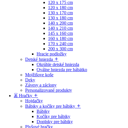
120 x 175 cm
120 x 180 cm
130 x 170 cm
130 x 180 cm
140 x 200 cm
140 x 210 cm
145 x 160 cm
160 x 180 cm
170 x 240 cm
200 x 300 cm
Hracie podložky
Detské hniezda
Okrúhle detské hniezda
Oválne hniezda pre bábätko
Mojžišove koše
Deky
Závesy a záclony
Personalizované produkty
Hračky
Hojdačky
Bábiky a kočíky pre bábiky
Bábiky
Kočíky pre bábiky
Doplnky pre bábiky
Plyšové hračky