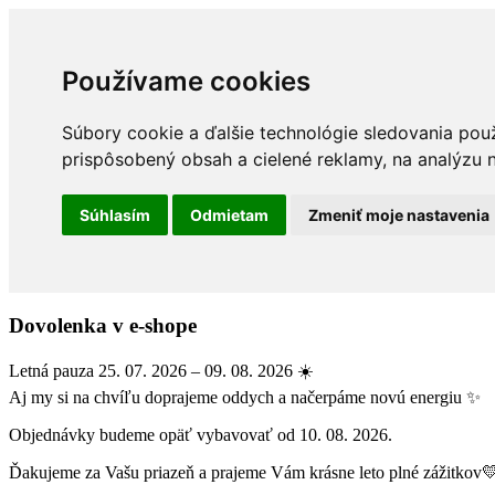
Používame cookies
Súbory cookie a ďalšie technológie sledovania pou
prispôsobený obsah a cielené reklamy, na analýzu n
Súhlasím
Odmietam
Zmeniť moje nastavenia
Dovolenka v e-shope
Letná pauza 25. 07. 2026 – 09. 08. 2026 ☀️
Aj my si na chvíľu doprajeme oddych a načerpáme novú energiu ✨
Objednávky budeme opäť vybavovať od 10. 08. 2026.
Ďakujeme za Vašu priazeň a prajeme Vám krásne leto plné zážitkov