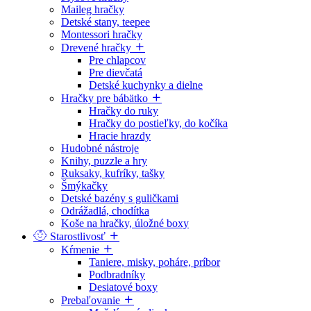
Maileg hračky
Detské stany, teepee
Montessori hračky
Drevené hračky
Pre chlapcov
Pre dievčatá
Detské kuchynky a dielne
Hračky pre bábätko
Hračky do ruky
Hračky do postieľky, do kočíka
Hracie hrazdy
Hudobné nástroje
Knihy, puzzle a hry
Ruksaky, kufríky, tašky
Šmýkačky
Detské bazény s guličkami
Odrážadlá, chodítka
Koše na hračky, úložné boxy
Starostlivosť
Kŕmenie
Taniere, misky, poháre, príbor
Podbradníky
Desiatové boxy
Prebaľovanie