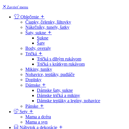
Zavrieť menu
Oblečenie
Čiapky, čelenky, šiltovky
Nákrčníky, tunely, šatky
Šaty, sukne
Sukne
Šaty
Body, overaly
Tričká
Tričká s dlhým rukávom
Tričká s krátkym rukávom
Mikiny, tuniky
Nohavice, tepláky, pudláče
Doplnky
Dámske
Dámske šaty, sukne
Dámske tričká a mikiny
Dámske tepláky a legíny, nohavice
Pánske
Sety
Mama a dcéra
Mama a syn
Nábytok a dekorácie