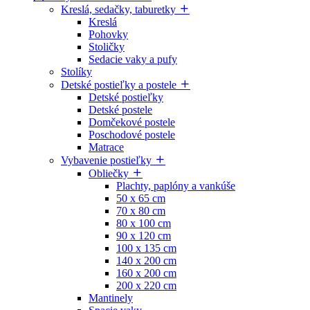
Kreslá, sedačky, taburetky
Kreslá
Pohovky
Stoličky
Sedacie vaky a pufy
Stolíky
Detské postieľky a postele
Detské postieľky
Detské postele
Domčekové postele
Poschodové postele
Matrace
Vybavenie postieľky
Obliečky
Plachty, paplóny a vankúše
50 x 65 cm
70 x 80 cm
80 x 100 cm
90 x 120 cm
100 x 135 cm
140 x 200 cm
160 x 200 cm
200 x 220 cm
Mantinely