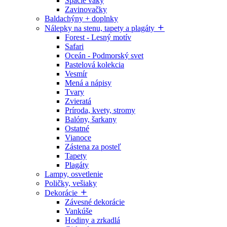
Spacie vaky
Zavinovačky
Baldachýny + doplnky
Nálepky na stenu, tapety a plagáty
Forest - Lesný motív
Safari
Oceán - Podmorský svet
Pastelová kolekcia
Vesmír
Mená a nápisy
Tvary
Zvieratá
Príroda, kvety, stromy
Balóny, šarkany
Ostatné
Vianoce
Zástena za posteľ
Tapety
Plagáty
Lampy, osvetlenie
Poličky, vešiaky
Dekorácie
Závesné dekorácie
Vankúše
Hodiny a zrkadlá