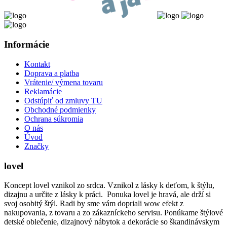
Informácie
Kontakt
Doprava a platba
Vrátenie/ výmena tovaru
Reklamácie
Odstúpiť od zmluvy TU
Obchodné podmienky
Ochrana súkromia
O nás
Úvod
Značky
lovel
Koncept lovel vznikol zo srdca. Vznikol z lásky k deťom, k štýlu,
dizajnu a určite z lásky k práci. Ponuka lovel je hravá, ale drží si
svoj osobitý štýl. Radi by sme vám dopriali wow efekt z
nakupovania, z tovaru a zo zákazníckeho servisu. Ponúkame štýlové
detské oblečenie, dizajnový nábytok a dekorácie so škandinávskym