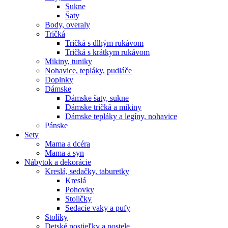
Sukne
Šaty
Body, overaly
Tričká
Tričká s dlhým rukávom
Tričká s krátkym rukávom
Mikiny, tuniky
Nohavice, tepláky, pudláče
Doplnky
Dámske
Dámske šaty, sukne
Dámske tričká a mikiny
Dámske tepláky a legíny, nohavice
Pánske
Sety
Mama a dcéra
Mama a syn
Nábytok a dekorácie
Kreslá, sedačky, taburetky
Kreslá
Pohovky
Stoličky
Sedacie vaky a pufy
Stolíky
Detské postieľky a postele