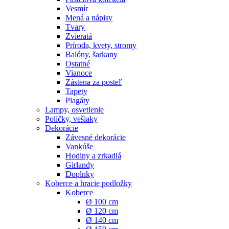
Vesmír
Mená a nápisy
Tvary
Zvieratá
Príroda, kvety, stromy
Balóny, šarkany
Ostatné
Vianoce
Zástena za posteľ
Tapety
Plagáty
Lampy, osvetlenie
Poličky, vešiaky
Dekorácie
Závesné dekorácie
Vankúše
Hodiny a zrkadlá
Girlandy
Doplnky
Koberce a hracie podložky
Koberce
Ø 100 cm
Ø 120 cm
Ø 140 cm