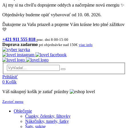
Aj my si na chvíľu doprajeme oddych a načerpáme novú energiu ✨
Objednávky budeme opäť vybavovať od 10. 08. 2026.
Ďakujeme za Vašu priazeň a prajeme Vám krásne leto plné zážitkov
💛
+421 911 555 818
prac. dni 8:00-15:00
Doprava zadarmo
pri objednávke nad 150€
viac info
Prihlásiť
0
Košík
Váš nákupný košík je zatiaľ prázdny
Zavrieť menu
Oblečenie
Čiapky, čelenky, šiltovky
Nákrčníky, tunely, šatky
Šaty, sukne