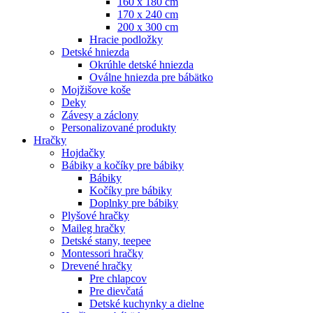
160 x 180 cm
170 x 240 cm
200 x 300 cm
Hracie podložky
Detské hniezda
Okrúhle detské hniezda
Oválne hniezda pre bábätko
Mojžišove koše
Deky
Závesy a záclony
Personalizované produkty
Hračky
Hojdačky
Bábiky a kočíky pre bábiky
Bábiky
Kočíky pre bábiky
Doplnky pre bábiky
Plyšové hračky
Maileg hračky
Detské stany, teepee
Montessori hračky
Drevené hračky
Pre chlapcov
Pre dievčatá
Detské kuchynky a dielne