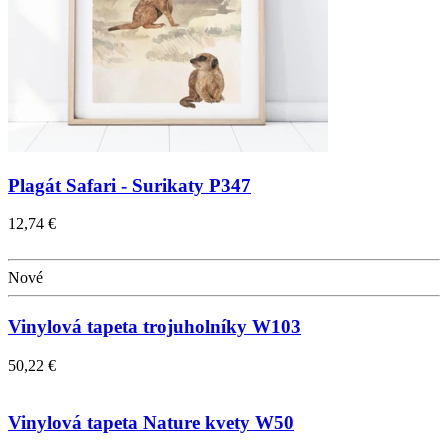
Plagát Safari - Surikaty P347
12,74 €
Nové
Vinylová tapeta trojuholníky W103
50,22 €
Vinylová tapeta Nature kvety W50