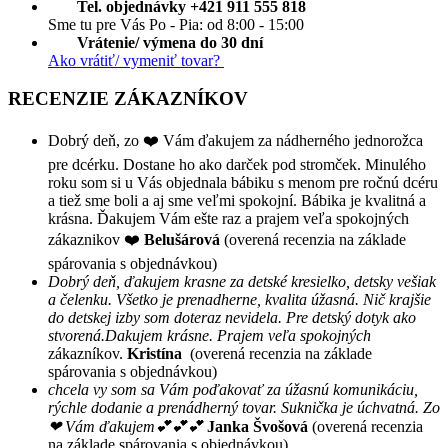
Tel. objednávky +421 911 555 818
Sme tu pre Vás Po - Pia: od 8:00 - 15:00
Vrátenie/ výmena do 30 dní
Ako vrátiť/ vymeniť tovar?
RECENZIE ZÁKAZNÍKOV
Dobrý deň, zo ❤️ Vám ďakujem za nádherného jednorožca
pre dcérku. Dostane ho ako darček pod stromček. Minulého
roku som si u Vás objednala bábiku s menom pre ročnú dcéru
a tiež sme boli a aj sme veľmi spokojní. Bábika je kvalitná a
krásna. Ďakujem Vám ešte raz a prajem veľa spokojných
zákaznikov ❤️
Belušárová
(overená recenzia na základe
spárovania s objednávkou)
Dobrý deň, ďakujem krasne za detské kresielko, detsky vešiak
a čelenku. Všetko je prenadherne, kvalita úžasná. Nič krajšie
do detskej izby som doteraz nevidela. Pre detský dotyk ako
stvorená.Dakujem krásne. Prajem veľa spokojných
zákazníkov.
Kristína
(overená recenzia na základe
spárovania s objednávkou)
chcela vy som sa Vám poďakovať za úžasnú komunikáciu,
rýchle dodanie a prenádherný tovar. Suknička je úchvatná. Zo
❤ Vám ďakujem💕💕💕
Janka Švošová
(overená recenzia
na základe spárovania s objednávkou)