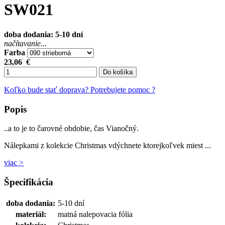
SW021
doba dodania: 5-10 dní
načítavanie...
Farba
23,06
€
Do košíka
Koľko bude stať doprava?
Potrebujete pomoc ?
Popis
..a to je to čarovné obdobie, čas Vianočný.
Nálepkami z kolekcie Christmas vdýchnete ktorejkoľvek miest ...
viac >
Špecifikácia
doba dodania:
5-10 dní
materiál:
matná nalepovacia fólia