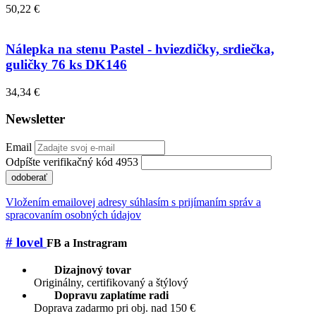
50,22 €
Nálepka na stenu Pastel - hviezdičky, srdiečka,
guličky 76 ks DK146
34,34 €
Newsletter
Email
Odpíšte verifikačný kód 4953
odoberať
Vložením emailovej adresy súhlasím s prijímaním správ a
spracovaním osobných údajov
# lovel
FB a Instragram
Dizajnový tovar
Originálny, certifikovaný a štýlový
Dopravu zaplatíme radi
Doprava zadarmo pri obj. nad 150 €