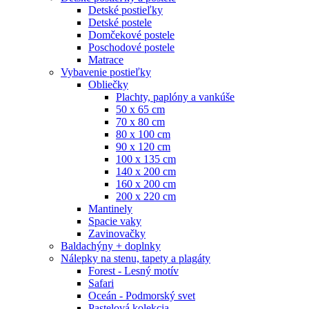
Detské postieľky
Detské postele
Domčekové postele
Poschodové postele
Matrace
Vybavenie postieľky
Obliečky
Plachty, paplóny a vankúše
50 x 65 cm
70 x 80 cm
80 x 100 cm
90 x 120 cm
100 x 135 cm
140 x 200 cm
160 x 200 cm
200 x 220 cm
Mantinely
Spacie vaky
Zavinovačky
Baldachýny + doplnky
Nálepky na stenu, tapety a plagáty
Forest - Lesný motív
Safari
Oceán - Podmorský svet
Pastelová kolekcia