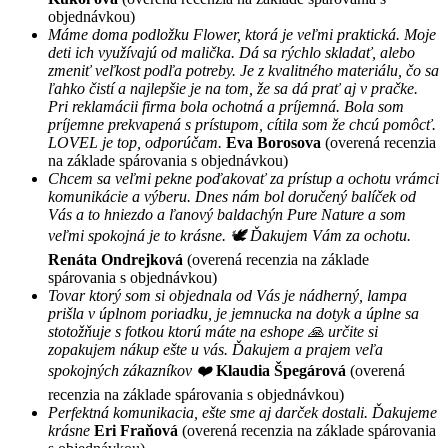
objednávkou)
Máme doma podložku Flower, ktorá je veľmi praktická. Moje
deti ich využívajú od malička. Dá sa rýchlo skladať, alebo
zmeniť veľkost podľa potreby. Je z kvalitného materiálu, čo sa
ľahko čistí a najlepšie je na tom, že sa dá prať aj v pračke.
Pri reklamácii firma bola ochotná a príjemná. Bola som
príjemne prekvapená s prístupom, cítila som že chcú pomôcť.
LOVEL je top, odporúčam.
Eva Borosova
(overená recenzia
na základe spárovania s objednávkou)
Chcem sa veľmi pekne poďakovať za prístup a ochotu vrámci
komunikácie a výberu. Dnes nám bol doručený balíček od
Vás a to hniezdo a ľanový baldachýn Pure Nature a som
veľmi spokojná je to krásne. 🕊 Ďakujem Vám za ochotu.
Renáta Ondrejková
(overená recenzia na základe
spárovania s objednávkou)
Tovar ktorý som si objednala od Vás je nádherný, lampa
prišla v úplnom poriadku, je jemnucka na dotyk a úplne sa
stotožňuje s fotkou ktorú máte na eshope 🙏 určite si
zopakujem nákup ešte u vás. Ďakujem a prajem veľa
spokojných zákazníkov ❤️
Klaudia Špegárová
(overená
recenzia na základe spárovania s objednávkou)
Perfektná komunikacia, ešte sme aj darček dostali. Ďakujeme
krásne
Eri Fraňová
(overená recenzia na základe spárovania