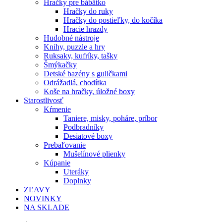
Hračky pre bábätko
Hračky do ruky
Hračky do postieľky, do kočíka
Hracie hrazdy
Hudobné nástroje
Knihy, puzzle a hry
Ruksaky, kufríky, tašky
Šmýkačky
Detské bazény s guličkami
Odrážadlá, chodítka
Koše na hračky, úložné boxy
Starostlivosť
Kŕmenie
Taniere, misky, poháre, príbor
Podbradníky
Desiatové boxy
Prebaľovanie
Mušelínové plienky
Kúpanie
Uteráky
Doplnky
ZĽAVY
NOVINKY
NA SKLADE