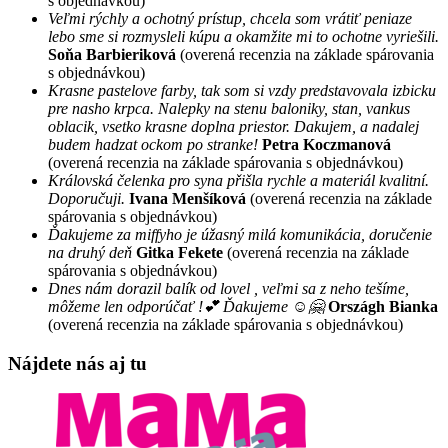
s objednávkou)
Veľmi rýchly a ochotný prístup, chcela som vrátiť peniaze
lebo sme si rozmysleli kúpu a okamžite mi to ochotne vyriešili.
Soňa Barbieriková
(overená recenzia na základe spárovania
s objednávkou)
Krasne pastelove farby, tak som si vzdy predstavovala izbicku
pre nasho krpca. Nalepky na stenu baloniky, stan, vankus
oblacik, vsetko krasne doplna priestor. Dakujem, a nadalej
budem hadzat ockom po stranke!
Petra Koczmanová
(overená recenzia na základe spárovania s objednávkou)
Královská čelenka pro syna přišla rychle a materiál kvalitní.
Doporučuji.
Ivana Menšíková
(overená recenzia na základe
spárovania s objednávkou)
Ďakujeme za miffyho je úžasný milá komunikácia, doručenie
na druhý deň
Gitka Fekete
(overená recenzia na základe
spárovania s objednávkou)
Dnes nám dorazil balík od lovel , veľmi sa z neho tešíme,
môžeme len odporúčať !💕 Ďakujeme ☺️🤗
Országh Bianka
(overená recenzia na základe spárovania s objednávkou)
Nájdete nás aj tu