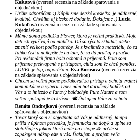
Košutová
(overená recenzia na základe spárovania s
objednávkou)
Určite odporúčam :) Kúpili sme detské kresielko, je nádherné,
kvalitné. Chválim aj bleskové dodanie. Ďakujeme :)
Lucia
Kúkoľová
(overená recenzia na základe spárovania s
objednávkou)
Máme doma podložku Flower, ktorá je veľmi praktická. Moje
deti ich využívajú od malička. Dá sa rýchlo skladať, alebo
zmeniť veľkost podľa potreby. Je z kvalitného materiálu, čo sa
ľahko čistí a najlepšie je na tom, že sa dá prať aj v pračke.
Pri reklamácii firma bola ochotná a príjemná. Bola som
príjemne prekvapená s prístupom, cítila som že chcú pomôcť.
LOVEL je top, odporúčam.
Eva Borosova
(overená recenzia
na základe spárovania s objednávkou)
Chcem sa veľmi pekne poďakovať za prístup a ochotu vrámci
komunikácie a výberu. Dnes nám bol doručený balíček od
Vás a to hniezdo a ľanový baldachýn Pure Nature a som
veľmi spokojná je to krásne. 🕊 Ďakujem Vám za ochotu.
Renáta Ondrejková
(overená recenzia na základe
spárovania s objednávkou)
Tovar ktorý som si objednala od Vás je nádherný, lampa
prišla v úplnom poriadku, je jemnucka na dotyk a úplne sa
stotožňuje s fotkou ktorú máte na eshope 🙏 určite si
zopakujem nákup ešte u vás. Ďakujem a prajem veľa