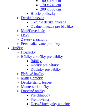
160 x 180 cm
170 x 240 cm
200 x 300 cm
Hracie podložky
Detské hniezda
Okrúhle detské hniezda
Oválne hniezda pre bábätko
Mojžišove koše
Deky
Závesy a záclony
Personalizované produkty
Hračky
Hojdačky
Bábiky a kočíky pre bábiky
Bábiky
Kočíky pre bábiky
Doplnky pre bábiky
Plyšové hračky
Maileg hračky
Detské stany, teepee
Montessori hračky
Drevené hračky
Pre chlapcov
Pre dievčatá
Detské kuchynky a dielne