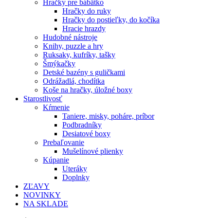
Hračky pre bábätko
Hračky do ruky
Hračky do postieľky, do kočíka
Hracie hrazdy
Hudobné nástroje
Knihy, puzzle a hry
Ruksaky, kufríky, tašky
Šmýkačky
Detské bazény s guličkami
Odrážadlá, chodítka
Koše na hračky, úložné boxy
Starostlivosť
Kŕmenie
Taniere, misky, poháre, príbor
Podbradníky
Desiatové boxy
Prebaľovanie
Mušelínové plienky
Kúpanie
Uteráky
Doplnky
ZĽAVY
NOVINKY
NA SKLADE