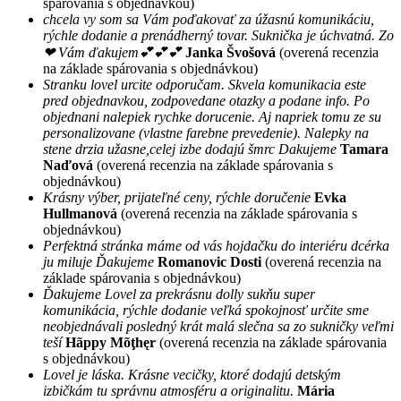
spárovania s objednávkou)
chcela vy som sa Vám poďakovať za úžasnú komunikáciu,
rýchle dodanie a prenádherný tovar. Suknička je úchvatná. Zo
❤ Vám ďakujem💕💕💕
Janka Švošová
(overená recenzia
na základe spárovania s objednávkou)
Stranku lovel urcite odporučam. Skvela komunikacia este
pred objednavkou, zodpovedane otazky a podane info. Po
objednani nalepiek rychke dorucenie. Aj napriek tomu ze su
personalizovane (vlastne farebne prevedenie). Nalepky na
stene drzia užasne,celej izbe dodajú šmrc Dakujeme
Tamara
Naďová
(overená recenzia na základe spárovania s
objednávkou)
Krásny výber, prijateľné ceny, rýchle doručenie
Evka
Hullmanová
(overená recenzia na základe spárovania s
objednávkou)
Perfektná stránka máme od vás hojdačku do interiéru dcérka
ju miluje Ďakujeme
Romanovic Dosti
(overená recenzia na
základe spárovania s objednávkou)
Ďakujeme Lovel za prekrásnu dolly sukňu super
komunikácia, rýchle dodanie veľká spokojnosť určite sme
neobjednávali posledný krát malá slečna sa zo sukničky veľmi
teší
Hãppy Mõţhęr
(overená recenzia na základe spárovania
s objednávkou)
Lovel je láska. Krásne vecičky, ktoré dodajú detským
izbičkám tu správnu atmosféru a originalitu.
Mária