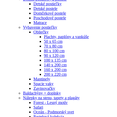
Detské postieľky
Detské postele
Domčekové postele
Poschodové postele
Matrace
Vybavenie postieľky
Obliečky
Plachty, paplóny a vankúše
50 x 65 cm
70 x 80 cm
80 x 100 cm
90 x 120 cm
100 x 135 cm
140 x 200 cm
160 x 200 cm
200 x 220 cm
Mantinely
Spacie vaky
Zavinovačky
Baldachýny + doplnky
Nálepky na stenu, tapety a plagáty
Forest - Lesný motív
Safari
Oceán - Podmorský svet
Pastelová kolekcia