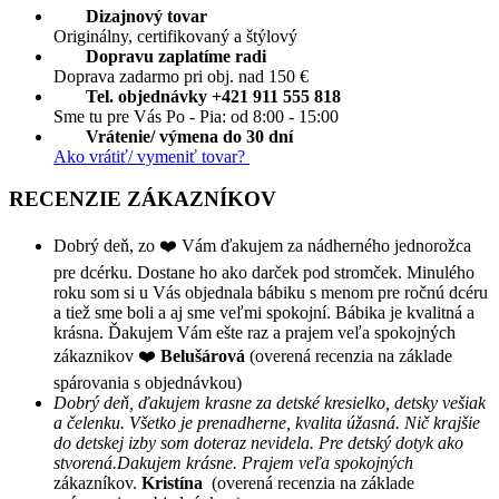
Dizajnový tovar
Originálny, certifikovaný a štýlový
Dopravu zaplatíme radi
Doprava zadarmo pri obj. nad 150 €
Tel. objednávky +421 911 555 818
Sme tu pre Vás Po - Pia: od 8:00 - 15:00
Vrátenie/ výmena do 30 dní
Ako vrátiť/ vymeniť tovar?
RECENZIE ZÁKAZNÍKOV
Dobrý deň, zo ❤️ Vám ďakujem za nádherného jednorožca
pre dcérku. Dostane ho ako darček pod stromček. Minulého
roku som si u Vás objednala bábiku s menom pre ročnú dcéru
a tiež sme boli a aj sme veľmi spokojní. Bábika je kvalitná a
krásna. Ďakujem Vám ešte raz a prajem veľa spokojných
zákaznikov ❤️
Belušárová
(overená recenzia na základe
spárovania s objednávkou)
Dobrý deň, ďakujem krasne za detské kresielko, detsky vešiak
a čelenku. Všetko je prenadherne, kvalita úžasná. Nič krajšie
do detskej izby som doteraz nevidela. Pre detský dotyk ako
stvorená.Dakujem krásne. Prajem veľa spokojných
zákazníkov.
Kristína
(overená recenzia na základe