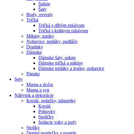
Sukne
Šaty
Body, overaly
Tričká
Tričká s dlhým rukávom
Tričká s krátkym rukávom
Mikiny, tuniky
Nohavice, tepláky, pudláče
Doplnky
Dámske
Dámske šaty, sukne
Dámske tričká a mikiny
Dámske tepláky a legíny, nohavice
Pánske
Sety
Mama a dcéra
Mama a syn
Nábytok a dekorácie
Kreslá, sedačky, taburetky
Kreslá
Pohovky
Stoličky
Sedacie vaky a pufy
Stolíky
Detské postieľky a postele