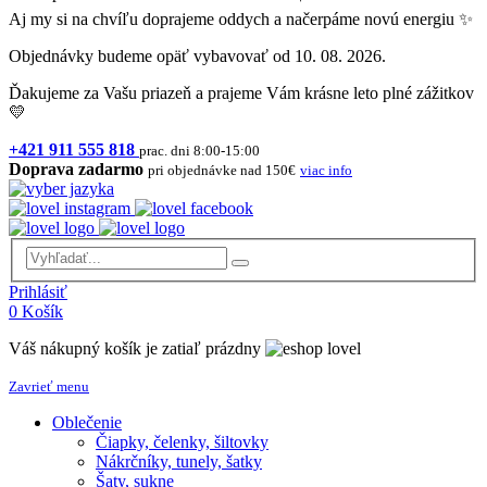
Aj my si na chvíľu doprajeme oddych a načerpáme novú energiu ✨
Objednávky budeme opäť vybavovať od 10. 08. 2026.
Ďakujeme za Vašu priazeň a prajeme Vám krásne leto plné zážitkov
💛
+421 911 555 818
prac. dni 8:00-15:00
Doprava zadarmo
pri objednávke nad 150€
viac info
Prihlásiť
0
Košík
Váš nákupný košík je zatiaľ prázdny
Zavrieť menu
Oblečenie
Čiapky, čelenky, šiltovky
Nákrčníky, tunely, šatky
Šaty, sukne