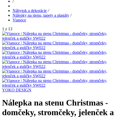
/
Nábytok a dekorácie
/
Nálepky na stenu, tapety a plagáty
/
Vianoce
1 z 13
YOKO DESIGN
Nálepka na stenu Christmas -
domčeky, stromčeky, jelenček a