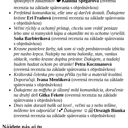
spokojných zákazníkov ❤️
Klaudia Špegárová
(overená
recenzia na základe spárovania s objednávkou)
Perfektná komunikacia, ešte sme aj darček dostali. Ďakujeme
krásne
Eri Fraňová
(overená recenzia na základe spárovania
s objednávkou)
Veľmi rýchly a ochotný prístup, chcela som vrátiť peniaze
lebo sme si rozmysleli kúpu a okamžite mi to ochotne vyriešili.
Soňa Barbieriková
(overená recenzia na základe spárovania
s objednávkou)
Krasne pastelove farby, tak som si vzdy predstavovala izbicku
pre nasho krpca. Nalepky na stenu baloniky, stan, vankus
oblacik, vsetko krasne doplna priestor. Dakujem, a nadalej
budem hadzat ockom po stranke!
Petra Koczmanová
(overená recenzia na základe spárovania s objednávkou)
Královská čelenka pro syna přišla rychle a materiál kvalitní.
Doporučuji.
Ivana Menšíková
(overená recenzia na základe
spárovania s objednávkou)
Ďakujeme za miffyho je úžasný milá komunikácia, doručenie
na druhý deň
Gitka Fekete
(overená recenzia na základe
spárovania s objednávkou)
Dnes nám dorazil balík od lovel , veľmi sa z neho tešíme,
môžeme len odporúčať !💕 Ďakujeme ☺️🤗
Országh Bianka
(overená recenzia na základe spárovania s objednávkou)
Nájdete nás aj tu