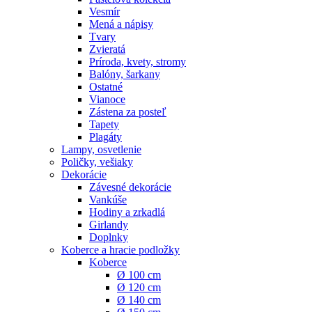
Vesmír
Mená a nápisy
Tvary
Zvieratá
Príroda, kvety, stromy
Balóny, šarkany
Ostatné
Vianoce
Zástena za posteľ
Tapety
Plagáty
Lampy, osvetlenie
Poličky, vešiaky
Dekorácie
Závesné dekorácie
Vankúše
Hodiny a zrkadlá
Girlandy
Doplnky
Koberce a hracie podložky
Koberce
Ø 100 cm
Ø 120 cm
Ø 140 cm