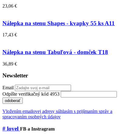
23,06 €
Nálepka na stenu Shapes - kvapky 55 ks A11
17,43 €
Nálepka na stenu Tabuľová - domček T18
36,89 €
Newsletter
Email
Odpíšte verifikačný kód 4953
odoberať
Vložením emailovej adresy súhlasím s prijímaním správ a
spracovaním osobných údajov
# lovel
FB a Instragram