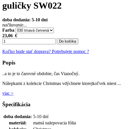
guličky SW022
doba dodania: 5-10 dní
načítavanie...
Farba
23,06
€
Do košíka
Koľko bude stať doprava?
Potrebujete pomoc ?
Popis
..a to je to čarovné obdobie, čas Vianočný.
Nálepkami z kolekcie Christmas vdýchnete ktorejkoľvek miest ...
viac >
Špecifikácia
doba dodania:
5-10 dní
materiál:
matná nalepovacia fólia