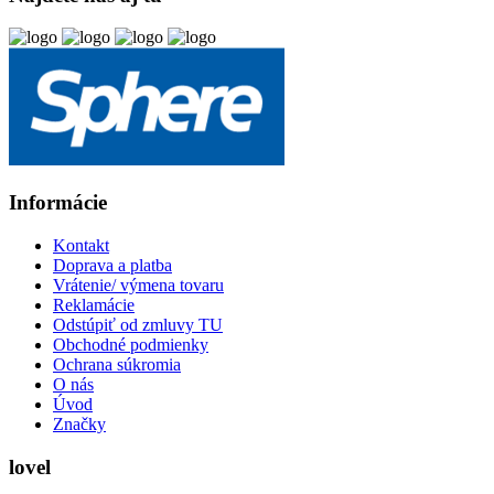
Informácie
Kontakt
Doprava a platba
Vrátenie/ výmena tovaru
Reklamácie
Odstúpiť od zmluvy TU
Obchodné podmienky
Ochrana súkromia
O nás
Úvod
Značky
lovel