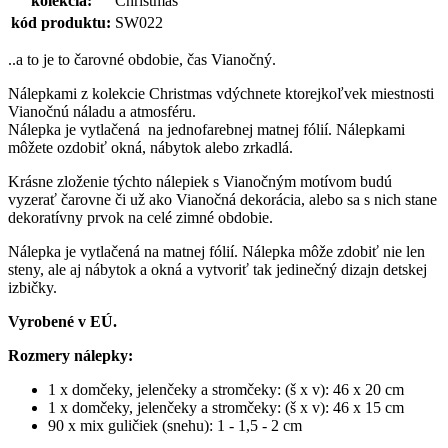
kolekcia:
Christmas
kód produktu:
SW022
..a to je to čarovné obdobie, čas Vianočný.
Nálepkami z kolekcie Christmas vdýchnete ktorejkoľvek miestnosti
Vianočnú náladu a atmosféru.
Nálepka je vytlačená na jednofarebnej matnej fólií. Nálepkami
môžete ozdobiť okná, nábytok alebo zrkadlá.
Krásne zloženie týchto nálepiek s Vianočným motívom budú
vyzerať čarovne či už ako Vianočná dekorácia, alebo sa s nich stane
dekoratívny prvok na celé zimné obdobie.
Nálepka je vytlačená na matnej fólií. Nálepka môže zdobiť nie len
steny, ale aj nábytok a okná a vytvoriť tak jedinečný dizajn detskej
izbičky.
Vyrobené v EÚ.
Rozmery nálepky:
1 x domčeky, jelenčeky a stromčeky: (š x v): 46 x 20 cm
1 x domčeky, jelenčeky a stromčeky: (š x v): 46 x 15 cm
90 x mix guličiek (snehu): 1 - 1,5 - 2 cm