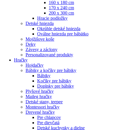
160 x 180 cm
170 x 240 cm
200 x 300 cm
Hracie podložky
Detské hniezda
Okrúhle detské hniezda
Oválne hniezda pre bábätko
Mojžišove koše
Deky
Závesy a záclony
Personalizované produkty
Hračky
Hojdačky
Bábiky a kočíky pre bábiky
Bábiky
Kočíky pre bábiky
Doplnky pre bábiky
Plyšové hračky
Maileg hračky
Detské stany, teepee
Montessori hračky
Drevené hračky
Pre chlapcov
Pre dievčatá
Detské kuchynky a dielne