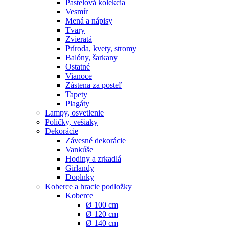
Pastelová kolekcia
Vesmír
Mená a nápisy
Tvary
Zvieratá
Príroda, kvety, stromy
Balóny, šarkany
Ostatné
Vianoce
Zástena za posteľ
Tapety
Plagáty
Lampy, osvetlenie
Poličky, vešiaky
Dekorácie
Závesné dekorácie
Vankúše
Hodiny a zrkadlá
Girlandy
Doplnky
Koberce a hracie podložky
Koberce
Ø 100 cm
Ø 120 cm
Ø 140 cm