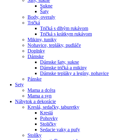
Šaty, sukne
Sukne
Šaty
Body, overaly
Tričká
Tričká s dlhým rukávom
Tričká s krátkym rukávom
Mikiny, tuniky
Nohavice, tepláky, pudláče
Doplnky
Dámske
Dámske šaty, sukne
Dámske tričká a mikiny
Dámske tepláky a legíny, nohavice
Pánske
Sety
Mama a dcéra
Mama a syn
Nábytok a dekorácie
Kreslá, sedačky, taburetky
Kreslá
Pohovky
Stoličky
Sedacie vaky a pufy
Stolíky