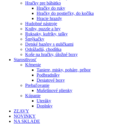
Hračky pre bábätko
Hračky do ruky
Hračky do postieľky, do kočíka
Hracie hrazdy
Hudobné nástroje
Knihy, puzzle a hry
Ruksaky, kufríky, tašky
Šmýkačky
Detské bazény s guličkami
Odrážadlá, chodítka
Koše na hračky, úložné boxy
Starostlivosť
Kŕmenie
Taniere, misky, poháre, príbor
Podbradníky
Desiatové boxy
Prebaľovanie
Mušelínové plienky
Kúpanie
Uteráky
Doplnky
ZĽAVY
NOVINKY
NA SKLADE