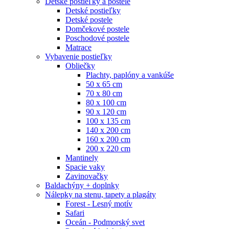
Detské postieľky a postele
Detské postieľky
Detské postele
Domčekové postele
Poschodové postele
Matrace
Vybavenie postieľky
Obliečky
Plachty, paplóny a vankúše
50 x 65 cm
70 x 80 cm
80 x 100 cm
90 x 120 cm
100 x 135 cm
140 x 200 cm
160 x 200 cm
200 x 220 cm
Mantinely
Spacie vaky
Zavinovačky
Baldachýny + doplnky
Nálepky na stenu, tapety a plagáty
Forest - Lesný motív
Safari
Oceán - Podmorský svet