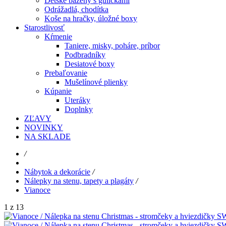
Detské bazény s guličkami
Odrážadlá, chodítka
Koše na hračky, úložné boxy
Starostlivosť
Kŕmenie
Taniere, misky, poháre, príbor
Podbradníky
Desiatové boxy
Prebaľovanie
Mušelínové plienky
Kúpanie
Uteráky
Doplnky
ZĽAVY
NOVINKY
NA SKLADE
/
Nábytok a dekorácie
/
Nálepky na stenu, tapety a plagáty
/
Vianoce
1 z 13