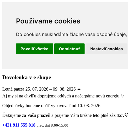
Používame cookies
Do cookies neukladáme žiadne vaše osobné údaje, a
Povoliť všetko
Odmietnuť
Nastaviť cookies
Dovolenka v e-shope
Letná pauza 25. 07. 2026 – 09. 08. 2026 ☀️
Aj my si na chvíľu doprajeme oddych a načerpáme novú energiu ✨
Objednávky budeme opäť vybavovať od 10. 08. 2026.
Ďakujeme za Vašu priazeň a prajeme Vám krásne leto plné zážitkov
+421 911 555 818
prac. dni 8:00-15:00