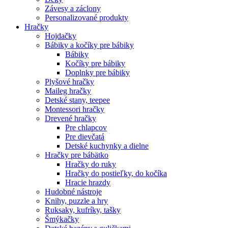
Závesy a záclony
Personalizované produkty
Hračky
Hojdačky
Bábiky a kočíky pre bábiky
Bábiky
Kočíky pre bábiky
Doplnky pre bábiky
Plyšové hračky
Maileg hračky
Detské stany, teepee
Montessori hračky
Drevené hračky
Pre chlapcov
Pre dievčatá
Detské kuchynky a dielne
Hračky pre bábätko
Hračky do ruky
Hračky do postieľky, do kočíka
Hracie hrazdy
Hudobné nástroje
Knihy, puzzle a hry
Ruksaky, kufríky, tašky
Šmýkačky