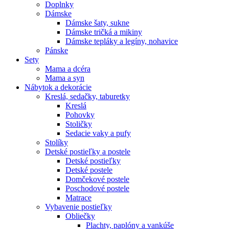
Doplnky
Dámske
Dámske šaty, sukne
Dámske tričká a mikiny
Dámske tepláky a legíny, nohavice
Pánske
Sety
Mama a dcéra
Mama a syn
Nábytok a dekorácie
Kreslá, sedačky, taburetky
Kreslá
Pohovky
Stoličky
Sedacie vaky a pufy
Stolíky
Detské postieľky a postele
Detské postieľky
Detské postele
Domčekové postele
Poschodové postele
Matrace
Vybavenie postieľky
Obliečky
Plachty, paplóny a vankúše