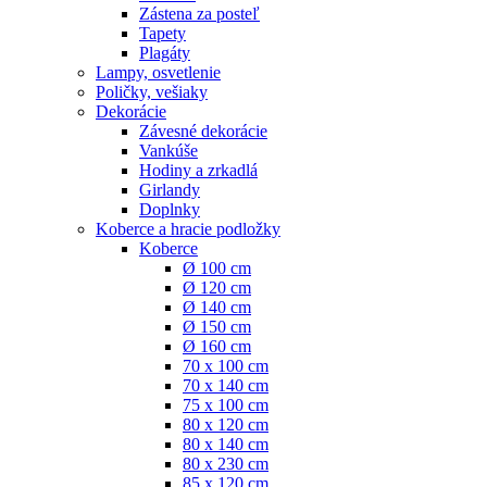
Zástena za posteľ
Tapety
Plagáty
Lampy, osvetlenie
Poličky, vešiaky
Dekorácie
Závesné dekorácie
Vankúše
Hodiny a zrkadlá
Girlandy
Doplnky
Koberce a hracie podložky
Koberce
Ø 100 cm
Ø 120 cm
Ø 140 cm
Ø 150 cm
Ø 160 cm
70 x 100 cm
70 x 140 cm
75 x 100 cm
80 x 120 cm
80 x 140 cm
80 x 230 cm
85 x 120 cm