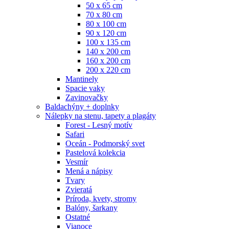
50 x 65 cm
70 x 80 cm
80 x 100 cm
90 x 120 cm
100 x 135 cm
140 x 200 cm
160 x 200 cm
200 x 220 cm
Mantinely
Spacie vaky
Zavinovačky
Baldachýny + doplnky
Nálepky na stenu, tapety a plagáty
Forest - Lesný motív
Safari
Oceán - Podmorský svet
Pastelová kolekcia
Vesmír
Mená a nápisy
Tvary
Zvieratá
Príroda, kvety, stromy
Balóny, šarkany
Ostatné
Vianoce