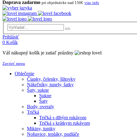
Doprava zadarmo
pri objednávke nad 150€
viac info
Prihlásiť
0
Košík
Váš nákupný košík je zatiaľ prázdny
Zavrieť menu
Oblečenie
Čiapky, čelenky, šiltovky
Nákrčníky, tunely, šatky
Šaty, sukne
Sukne
Šaty
Body, overaly
Tričká
Tričká s dlhým rukávom
Tričká s krátkym rukávom
Mikiny, tuniky
Nohavice, tepláky, pudláče