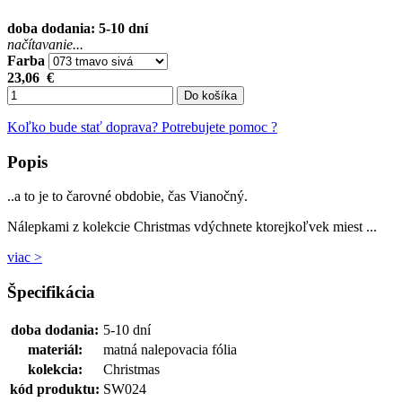
doba dodania: 5-10 dní
načítavanie...
Farba
23,06
€
Do košíka
Koľko bude stať doprava?
Potrebujete pomoc ?
Popis
..a to je to čarovné obdobie, čas Vianočný.
Nálepkami z kolekcie Christmas vdýchnete ktorejkoľvek miest ...
viac >
Špecifikácia
doba dodania:
5-10 dní
materiál:
matná nalepovacia fólia
kolekcia:
Christmas
kód produktu:
SW024