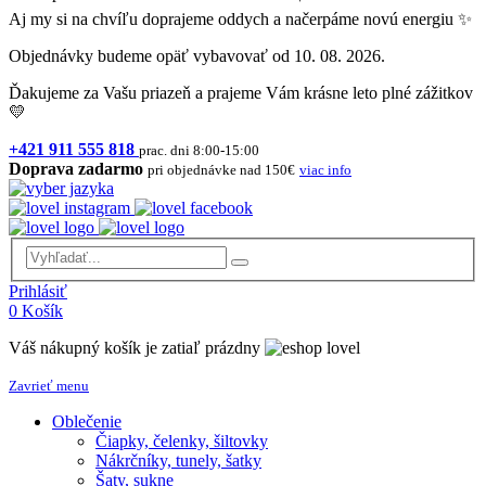
Aj my si na chvíľu doprajeme oddych a načerpáme novú energiu ✨
Objednávky budeme opäť vybavovať od 10. 08. 2026.
Ďakujeme za Vašu priazeň a prajeme Vám krásne leto plné zážitkov
💛
+421 911 555 818
prac. dni 8:00-15:00
Doprava zadarmo
pri objednávke nad 150€
viac info
Prihlásiť
0
Košík
Váš nákupný košík je zatiaľ prázdny
Zavrieť menu
Oblečenie
Čiapky, čelenky, šiltovky
Nákrčníky, tunely, šatky
Šaty, sukne