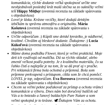
komunikácia, rýchle dodanie veľká spokojnosť určite sme
neobjednávali posledný krát malá slečna sa zo sukničky veľmi
teší
Hãppy Mõţhęr
(overená recenzia na základe spárovania
s objednávkou)
Lovel je láska. Krásne vecičky, ktoré dodajú detským
izbičkám tu správnu atmosféru a originalitu.
Mária
Košutová
(overená recenzia na základe spárovania s
objednávkou)
Určite odporúčam :) Kúpili sme detské kresielko, je nádherné,
kvalitné. Chválim aj bleskové dodanie. Ďakujeme :)
Lucia
Kúkoľová
(overená recenzia na základe spárovania s
objednávkou)
Máme doma podložku Flower, ktorá je veľmi praktická. Moje
deti ich využívajú od malička. Dá sa rýchlo skladať, alebo
zmeniť veľkost podľa potreby. Je z kvalitného materiálu, čo sa
ľahko čistí a najlepšie je na tom, že sa dá prať aj v pračke.
Pri reklamácii firma bola ochotná a príjemná. Bola som
príjemne prekvapená s prístupom, cítila som že chcú pomôcť.
LOVEL je top, odporúčam.
Eva Borosova
(overená recenzia
na základe spárovania s objednávkou)
Chcem sa veľmi pekne poďakovať za prístup a ochotu vrámci
komunikácie a výberu. Dnes nám bol doručený balíček od
Vás a to hniezdo a ľanový baldachýn Pure Nature a som
veľmi spokojná je to krásne. 🕊 Ďakujem Vám za ochotu.