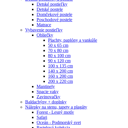
Detské postieľky
Detské postele
Domčekové postele
Poschodové postele
Matrace
Vybavenie postieľky
Obliečky
Plachty, paplóny a vankúše
50 x 65 cm
70 x 80 cm
80 x 100 cm
90 x 120 cm
100 x 135 cm
140 x 200 cm
160 x 200 cm
200 x 220 cm
Mantinely
Spacie vaky
Zavinovačky
Baldachýny + doplnky
Nálepky na stenu, tapety a plagáty
Forest - Lesný motív
Safari
Oceán - Podmorský svet
Pastelová kolekcia