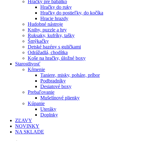
Hračky pre bábätko
Hračky do ruky
Hračky do postieľky, do kočíka
Hracie hrazdy
Hudobné nástroje
Knihy, puzzle a hry
Ruksaky, kufríky, tašky
Šmýkačky
Detské bazény s guličkami
Odrážadlá, chodítka
Koše na hračky, úložné boxy
Starostlivosť
Kŕmenie
Taniere, misky, poháre, príbor
Podbradníky
Desiatové boxy
Prebaľovanie
Mušelínové plienky
Kúpanie
Uteráky
Doplnky
ZĽAVY
NOVINKY
NA SKLADE