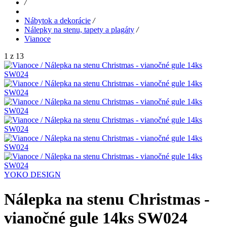
/
Nábytok a dekorácie
/
Nálepky na stenu, tapety a plagáty
/
Vianoce
1 z 13
YOKO DESIGN
Nálepka na stenu Christmas -
vianočné gule 14ks SW024