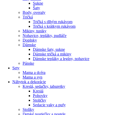
Sukne
Šaty
Body, overaly
Tričká
Tričká s dlhým rukávom
Tričká s krátkym rukávom
Mikiny, tuniky
Nohavice, tepláky, pudláče
Doplnky
Dámske
Dámske šaty, sukne
Dámske tričká a mikiny
Dámske tepláky a legíny, nohavice
Pánske
Sety
Mama a dcéra
Mama a syn
Nábytok a dekorácie
Kreslá, sedačky, taburetky
Kreslá
Pohovky
Stoličky
Sedacie vaky a pufy
Stolíky
Detské postieľky a postele