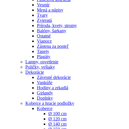
Vesmír
Mená a nápisy
Tvary
Zvieratá
Príroda, kvety, stromy
Balóny, šarkany
Ostatné
Vianoce
Zástena za posteľ
Tapety
Plagáty
Lampy, osvetlenie
Poličky, vešiaky
Dekorácie
Závesné dekorácie
Vankúše
Hodiny a zrkadlá
Girlandy
Doplnky
Koberce a hracie podložky
Koberce
Ø 100 cm
Ø 120 cm
Ø 140 cm