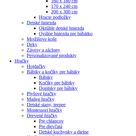
160 x 180 cm
170 x 240 cm
200 x 300 cm
Hracie podložky
Detské hniezda
Okrúhle detské hniezda
Oválne hniezda pre bábätko
Mojžišove koše
Deky
Závesy a záclony
Personalizované produkty
Hračky
Hojdačky
Bábiky a kočíky pre bábiky
Bábiky
Kočíky pre bábiky
Doplnky pre bábiky
Plyšové hračky
Maileg hračky
Detské stany, teepee
Montessori hračky
Drevené hračky
Pre chlapcov
Pre dievčatá
Detské kuchynky a dielne