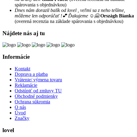
spárovania s objednávkou)
Dnes nám dorazil balík od lovel , veľmi sa z neho tešíme,
môžeme len odporúčať !💕 Ďakujeme ☺️🤗
Országh Bianka
(overená recenzia na základe spárovania s objednávkou)
Nájdete nás aj tu
Informácie
Kontakt
Doprava a platba
Vrátenie/ výmena tovaru
Reklamácie
Odstúpiť od zmluvy TU
Obchodné podmienky
Ochrana súkromia
O nás
Úvod
Značky
lovel