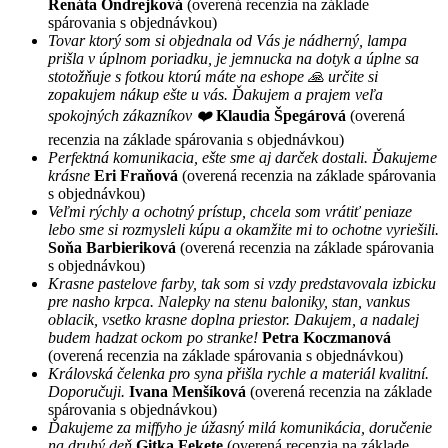
Renáta Ondrejková
(overená recenzia na základe
spárovania s objednávkou)
Tovar ktorý som si objednala od Vás je nádherný, lampa
prišla v úplnom poriadku, je jemnucka na dotyk a úplne sa
stotožňuje s fotkou ktorú máte na eshope 🙏 určite si
zopakujem nákup ešte u vás. Ďakujem a prajem veľa
spokojných zákazníkov ❤️
Klaudia Špegárová
(overená
recenzia na základe spárovania s objednávkou)
Perfektná komunikacia, ešte sme aj darček dostali. Ďakujeme
krásne
Eri Fraňová
(overená recenzia na základe spárovania
s objednávkou)
Veľmi rýchly a ochotný prístup, chcela som vrátiť peniaze
lebo sme si rozmysleli kúpu a okamžite mi to ochotne vyriešili.
Soňa Barbieriková
(overená recenzia na základe spárovania
s objednávkou)
Krasne pastelove farby, tak som si vzdy predstavovala izbicku
pre nasho krpca. Nalepky na stenu baloniky, stan, vankus
oblacik, vsetko krasne doplna priestor. Dakujem, a nadalej
budem hadzat ockom po stranke!
Petra Koczmanová
(overená recenzia na základe spárovania s objednávkou)
Královská čelenka pro syna přišla rychle a materiál kvalitní.
Doporučuji.
Ivana Menšíková
(overená recenzia na základe
spárovania s objednávkou)
Ďakujeme za miffyho je úžasný milá komunikácia, doručenie
na druhý deň
Gitka Fekete
(overená recenzia na základe