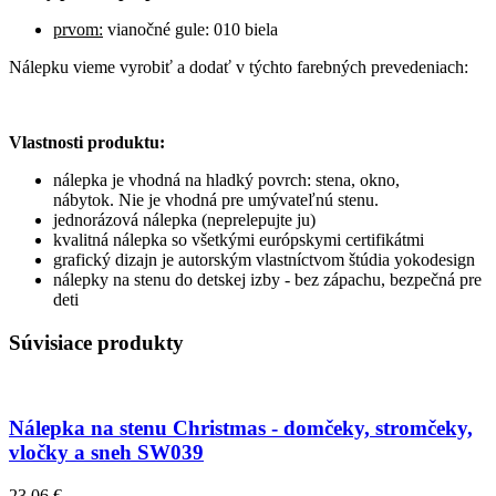
prvom:
vianočné gule: 010 biela
Nálepku vieme vyrobiť a dodať v týchto farebných prevedeniach:
Vlastnosti produktu:
nálepka je vhodná na hladký povrch: stena, okno,
nábytok. Nie je vhodná pre umývateľnú stenu.
jednorázová nálepka (neprelepujte ju)
kvalitná nálepka so všetkými európskymi certifikátmi
grafický dizajn je autorským vlastníctvom štúdia yokodesign
nálepky na stenu do detskej izby - bez zápachu, bezpečná pre
deti
Súvisiace produkty
Nálepka na stenu Christmas - domčeky, stromčeky,
vločky a sneh SW039
23,06 €