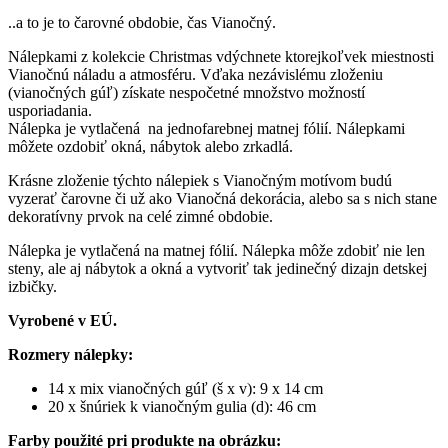
..a to je to čarovné obdobie, čas Vianočný.
Nálepkami z kolekcie Christmas vdýchnete ktorejkoľvek miestnosti
Vianočnú náladu a atmosféru. Vďaka nezávislému zloženiu
(vianočných gúľ) získate nespočetné množstvo možností
usporiadania.
Nálepka je vytlačená na jednofarebnej matnej fólií. Nálepkami
môžete ozdobiť okná, nábytok alebo zrkadlá.
Krásne zloženie týchto nálepiek s Vianočným motívom budú
vyzerať čarovne či už ako Vianočná dekorácia, alebo sa s nich stane
dekoratívny prvok na celé zimné obdobie.
Nálepka je vytlačená na matnej fólií. Nálepka môže zdobiť nie len
steny, ale aj nábytok a okná a vytvoriť tak jedinečný dizajn detskej
izbičky.
Vyrobené v EÚ.
Rozmery nálepky:
14 x mix vianočných gúľ (š x v): 9 x 14 cm
20 x šnúriek k vianočným gulia (d): 46 cm
Farby použité pri produkte na obrázku: