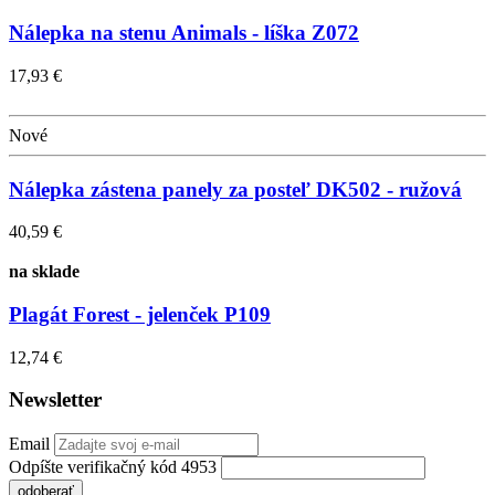
Nálepka na stenu Animals - líška Z072
17,93 €
Nové
Nálepka zástena panely za posteľ DK502 - ružová
40,59 €
na sklade
Plagát Forest - jelenček P109
12,74 €
Newsletter
Email
Odpíšte verifikačný kód 4953
odoberať