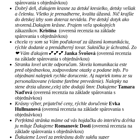
spárovania s objednávkou)
Dobrý deň, ďakujem krasne za detské kresielko, detsky vešiak
a čelenku. Všetko je prenadherne, kvalita úžasná. Nič krajšie
do detskej izby som doteraz nevidela. Pre detský dotyk ako
stvorená.Dakujem krásne. Prajem veľa spokojných
zákazníkov.
Kristína
(overená recenzia na základe
spárovania s objednávkou)
chcela vy som sa Vám poďakovať za úžasnú komunikáciu,
rýchle dodanie a prenádherný tovar. Suknička je úchvatná. Zo
❤ Vám ďakujem💕💕💕
Janka Švošová
(overená recenzia
na základe spárovania s objednávkou)
Stranku lovel urcite odporučam. Skvela komunikacia este
pred objednavkou, zodpovedane otazky a podane info. Po
objednani nalepiek rychke dorucenie. Aj napriek tomu ze su
personalizovane (vlastne farebne prevedenie). Nalepky na
stene drzia užasne,celej izbe dodajú šmrc Dakujeme
Tamara
Naďová
(overená recenzia na základe spárovania s
objednávkou)
Krásny výber, prijateľné ceny, rýchle doručenie
Evka
Hullmanová
(overená recenzia na základe spárovania s
objednávkou)
Perfektná stránka máme od vás hojdačku do interiéru dcérka
ju miluje Ďakujeme
Romanovic Dosti
(overená recenzia na
základe spárovania s objednávkou)
Ďakujeme Lovel za prekrásnu dolly sukňu super