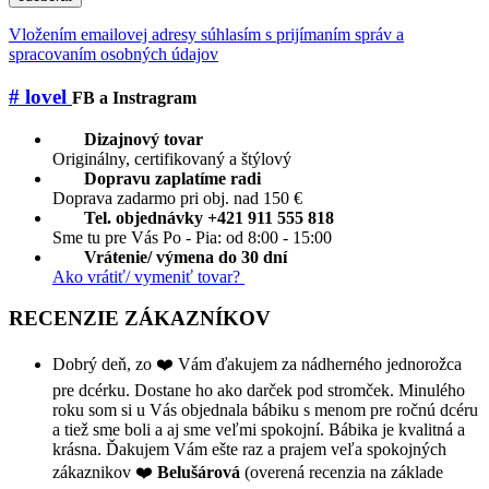
Vložením emailovej adresy súhlasím s prijímaním správ a
spracovaním osobných údajov
# lovel
FB a Instragram
Dizajnový tovar
Originálny, certifikovaný a štýlový
Dopravu zaplatíme radi
Doprava zadarmo pri obj. nad 150 €
Tel. objednávky +421 911 555 818
Sme tu pre Vás Po - Pia: od 8:00 - 15:00
Vrátenie/ výmena do 30 dní
Ako vrátiť/ vymeniť tovar?
RECENZIE ZÁKAZNÍKOV
Dobrý deň, zo ❤️ Vám ďakujem za nádherného jednorožca
pre dcérku. Dostane ho ako darček pod stromček. Minulého
roku som si u Vás objednala bábiku s menom pre ročnú dcéru
a tiež sme boli a aj sme veľmi spokojní. Bábika je kvalitná a
krásna. Ďakujem Vám ešte raz a prajem veľa spokojných
zákaznikov ❤️
Belušárová
(overená recenzia na základe