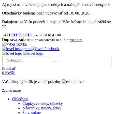
Aj my si na chvíľu doprajeme oddych a načerpáme novú energiu ✨
Objednávky budeme opäť vybavovať od 10. 08. 2026.
Ďakujeme za Vašu priazeň a prajeme Vám krásne leto plné zážitkov
💛
+421 911 555 818
prac. dni 8:00-15:00
Doprava zadarmo
pri objednávke nad 150€
viac info
Prihlásiť
0
Košík
Váš nákupný košík je zatiaľ prázdny
Zavrieť menu
Oblečenie
Čiapky, čelenky, šiltovky
Nákrčníky, tunely, šatky
Šaty, sukne