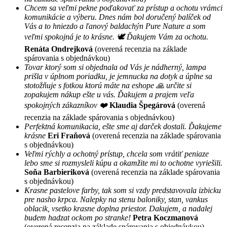
Chcem sa veľmi pekne poďakovať za prístup a ochotu vrámci
komunikácie a výberu. Dnes nám bol doručený balíček od
Vás a to hniezdo a ľanový baldachýn Pure Nature a som
veľmi spokojná je to krásne. 🕊 Ďakujem Vám za ochotu.
Renáta Ondrejková
(overená recenzia na základe
spárovania s objednávkou)
Tovar ktorý som si objednala od Vás je nádherný, lampa
prišla v úplnom poriadku, je jemnucka na dotyk a úplne sa
stotožňuje s fotkou ktorú máte na eshope 🙏 určite si
zopakujem nákup ešte u vás. Ďakujem a prajem veľa
spokojných zákazníkov ❤️
Klaudia Špegárová
(overená
recenzia na základe spárovania s objednávkou)
Perfektná komunikacia, ešte sme aj darček dostali. Ďakujeme
krásne
Eri Fraňová
(overená recenzia na základe spárovania
s objednávkou)
Veľmi rýchly a ochotný prístup, chcela som vrátiť peniaze
lebo sme si rozmysleli kúpu a okamžite mi to ochotne vyriešili.
Soňa Barbieriková
(overená recenzia na základe spárovania
s objednávkou)
Krasne pastelove farby, tak som si vzdy predstavovala izbicku
pre nasho krpca. Nalepky na stenu baloniky, stan, vankus
oblacik, vsetko krasne doplna priestor. Dakujem, a nadalej
budem hadzat ockom po stranke!
Petra Koczmanová
(overená recenzia na základe spárovania s objednávkou)