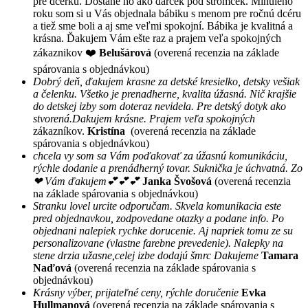
pre dcérku. Dostane ho ako darček pod stromček. Minulého
roku som si u Vás objednala bábiku s menom pre ročnú dcéru
a tiež sme boli a aj sme veľmi spokojní. Bábika je kvalitná a
krásna. Ďakujem Vám ešte raz a prajem veľa spokojných
zákaznikov ❤️
Belušárová
(overená recenzia na základe
spárovania s objednávkou)
Dobrý deň, ďakujem krasne za detské kresielko, detsky vešiak
a čelenku. Všetko je prenadherne, kvalita úžasná. Nič krajšie
do detskej izby som doteraz nevidela. Pre detský dotyk ako
stvorená.Dakujem krásne. Prajem veľa spokojných
zákazníkov.
Kristína
(overená recenzia na základe
spárovania s objednávkou)
chcela vy som sa Vám poďakovať za úžasnú komunikáciu,
rýchle dodanie a prenádherný tovar. Suknička je úchvatná. Zo
❤ Vám ďakujem💕💕💕
Janka Švošová
(overená recenzia
na základe spárovania s objednávkou)
Stranku lovel urcite odporučam. Skvela komunikacia este
pred objednavkou, zodpovedane otazky a podane info. Po
objednani nalepiek rychke dorucenie. Aj napriek tomu ze su
personalizovane (vlastne farebne prevedenie). Nalepky na
stene drzia užasne,celej izbe dodajú šmrc Dakujeme
Tamara
Naďová
(overená recenzia na základe spárovania s
objednávkou)
Krásny výber, prijateľné ceny, rýchle doručenie
Evka
Hullmanová
(overená recenzia na základe spárovania s