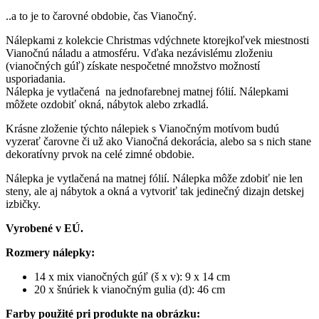
..a to je to čarovné obdobie, čas Vianočný.
Nálepkami z kolekcie Christmas vdýchnete ktorejkoľvek miestnosti
Vianočnú náladu a atmosféru. Vďaka nezávislému zloženiu
(vianočných gúľ) získate nespočetné množstvo možností
usporiadania.
Nálepka je vytlačená na jednofarebnej matnej fólií. Nálepkami
môžete ozdobiť okná, nábytok alebo zrkadlá.
Krásne zloženie týchto nálepiek s Vianočným motívom budú
vyzerať čarovne či už ako Vianočná dekorácia, alebo sa s nich stane
dekoratívny prvok na celé zimné obdobie.
Nálepka je vytlačená na matnej fólií. Nálepka môže zdobiť nie len
steny, ale aj nábytok a okná a vytvoriť tak jedinečný dizajn detskej
izbičky.
Vyrobené v EÚ.
Rozmery nálepky:
14 x mix vianočných gúľ (š x v): 9 x 14 cm
20 x šnúriek k vianočným gulia (d): 46 cm
Farby použité pri produkte na obrázku: