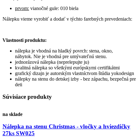
prvom:
vianočné gule: 010 biela
Nálepku vieme vyrobiť a dodať v týchto farebných prevedeniach:
Vlastnosti produktu:
nálepka je vhodná na hladký povrch: stena, okno,
nábytok. Nie je vhodná pre umývateľnú stenu.
jednorázová nálepka (neprelepujte ju)
kvalitná nálepka so všetkými európskymi certifikátmi
grafický dizajn je autorským vlastníctvom štúdia yokodesign
nálepky na stenu do detskej izby - bez zápachu, bezpečná pre
deti
Súvisiace produkty
na sklade
Nálepka na stenu Christmas - vločky a hviezdičky
27ks SW025