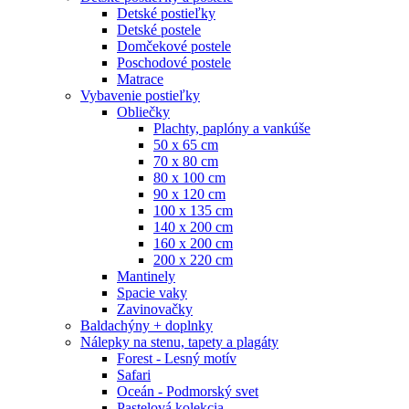
Detské postieľky
Detské postele
Domčekové postele
Poschodové postele
Matrace
Vybavenie postieľky
Obliečky
Plachty, paplóny a vankúše
50 x 65 cm
70 x 80 cm
80 x 100 cm
90 x 120 cm
100 x 135 cm
140 x 200 cm
160 x 200 cm
200 x 220 cm
Mantinely
Spacie vaky
Zavinovačky
Baldachýny + doplnky
Nálepky na stenu, tapety a plagáty
Forest - Lesný motív
Safari
Oceán - Podmorský svet
Pastelová kolekcia