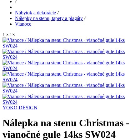
/
Nábytok a dekorácie
/
Nálepky na stenu, tapety a plagáty
/
Vianoce
1 z 13
YOKO DESIGN
Nálepka na stenu Christmas -
vianočné gule 14ks SW024