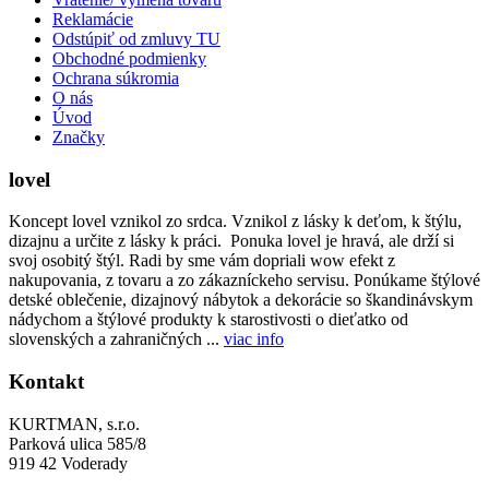
Reklamácie
Odstúpiť od zmluvy TU
Obchodné podmienky
Ochrana súkromia
O nás
Úvod
Značky
lovel
Koncept lovel vznikol zo srdca. Vznikol z lásky k deťom, k štýlu,
dizajnu a určite z lásky k práci. Ponuka lovel je hravá, ale drží si
svoj osobitý štýl. Radi by sme vám dopriali wow efekt z
nakupovania, z tovaru a zo zákazníckeho servisu. Ponúkame štýlové
detské oblečenie, dizajnový nábytok a dekorácie so škandinávskym
nádychom a štýlové produkty k starostivosti o dieťatko od
slovenských a zahraničných ...
viac info
Kontakt
KURTMAN, s.r.o.
Parková ulica 585/8
919 42 Voderady