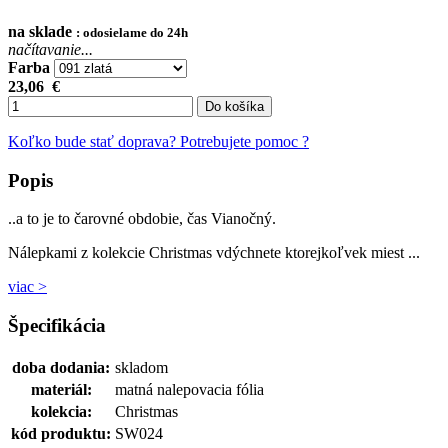
na sklade
: odosielame do 24h
načítavanie...
Farba
23,06
€
Do košíka
Koľko bude stať doprava?
Potrebujete pomoc ?
Popis
..a to je to čarovné obdobie, čas Vianočný.
Nálepkami z kolekcie Christmas vdýchnete ktorejkoľvek miest ...
viac >
Špecifikácia
doba dodania:
skladom
materiál:
matná nalepovacia fólia
kolekcia:
Christmas
kód produktu:
SW024