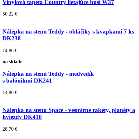
Vinylová tapeta Country lietajúce husi W37
50,22 €
Nálepka na stenu Teddy - obláčiky s kvapkami 7 ks
DK238
14,86 €
na sklade
Nálepka na stenu Teddy - medvedík
s balónikmi DK241
14,86 €
Nálepka na stenu Space - vesmírne rakety, planéty a
hviezdy DK418
28,70 €