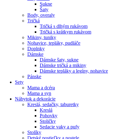
Sukne
Šaty
Body, overaly
Tričká
Tričká s dlhým rukávom
Tričká s krátkym rukávom
Mikiny, tuniky
Nohavice, tepláky, pudláče
Doplnky
Dámske
Dámske šaty, sukne
Dámske tričká a mikiny
Dámske tepláky a legíny, nohavice
Pánske
Sety
Mama a dcéra
Mama a syn
Nábytok a dekorácie
Kreslá, sedačky, taburetky
Kreslá
Pohovky
Stoličky
Sedacie vaky a pufy
Stolíky
Detské postieľky a postele