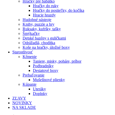
Hračky pre bábätko
Hračky do ruky
Hračky do postieľky, do kočíka
Hracie hrazdy
Hudobné nástroje
Knihy, puzzle a hry
Ruksaky, kufríky, tašky
Šmýkačky
Detské bazény s guličkami
Odrážadlá, chodítka
Koše na hračky, úložné boxy
Starostlivosť
Kŕmenie
Taniere, misky, poháre, príbor
Podbradníky
Desiatové boxy
Prebaľovanie
Mušelínové plienky
Kúpanie
Uteráky
Doplnky
ZĽAVY
NOVINKY
NA SKLADE