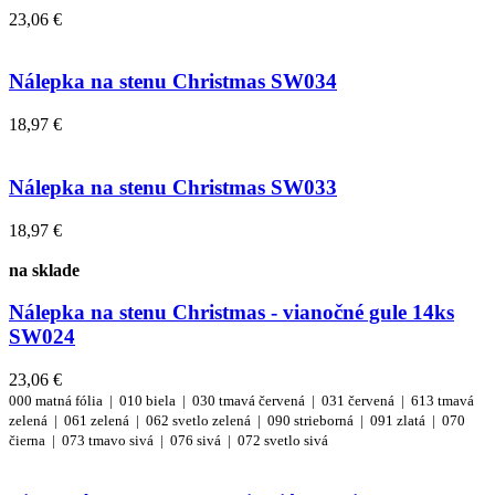
23,06 €
Nálepka na stenu Christmas SW034
18,97 €
Nálepka na stenu Christmas SW033
18,97 €
na sklade
Nálepka na stenu Christmas - vianočné gule 14ks
SW024
23,06 €
000 matná fólia |
010 biela |
030 tmavá červená |
031 červená |
613 tmavá
zelená |
061 zelená |
062 svetlo zelená |
090 strieborná |
091 zlatá |
070
čierna |
073 tmavo sivá |
076 sivá |
072 svetlo sivá