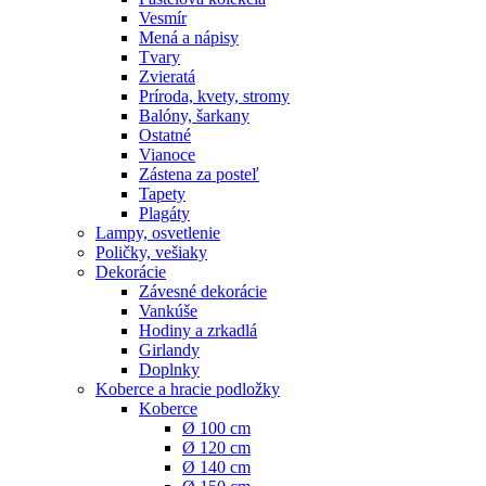
Vesmír
Mená a nápisy
Tvary
Zvieratá
Príroda, kvety, stromy
Balóny, šarkany
Ostatné
Vianoce
Zástena za posteľ
Tapety
Plagáty
Lampy, osvetlenie
Poličky, vešiaky
Dekorácie
Závesné dekorácie
Vankúše
Hodiny a zrkadlá
Girlandy
Doplnky
Koberce a hracie podložky
Koberce
Ø 100 cm
Ø 120 cm
Ø 140 cm