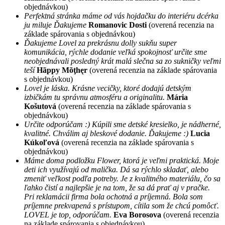
objednávkou)
Perfektná stránka máme od vás hojdačku do interiéru dcérka
ju miluje Ďakujeme
Romanovic Dosti
(overená recenzia na
základe spárovania s objednávkou)
Ďakujeme Lovel za prekrásnu dolly sukňu super
komunikácia, rýchle dodanie veľká spokojnosť určite sme
neobjednávali posledný krát malá slečna sa zo sukničky veľmi
teší
Hãppy Mõţhęr
(overená recenzia na základe spárovania
s objednávkou)
Lovel je láska. Krásne vecičky, ktoré dodajú detským
izbičkám tu správnu atmosféru a originalitu.
Mária
Košutová
(overená recenzia na základe spárovania s
objednávkou)
Určite odporúčam :) Kúpili sme detské kresielko, je nádherné,
kvalitné. Chválim aj bleskové dodanie. Ďakujeme :)
Lucia
Kúkoľová
(overená recenzia na základe spárovania s
objednávkou)
Máme doma podložku Flower, ktorá je veľmi praktická. Moje
deti ich využívajú od malička. Dá sa rýchlo skladať, alebo
zmeniť veľkost podľa potreby. Je z kvalitného materiálu, čo sa
ľahko čistí a najlepšie je na tom, že sa dá prať aj v pračke.
Pri reklamácii firma bola ochotná a príjemná. Bola som
príjemne prekvapená s prístupom, cítila som že chcú pomôcť.
LOVEL je top, odporúčam.
Eva Borosova
(overená recenzia
na základe spárovania s objednávkou)