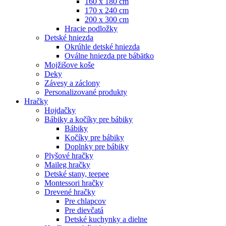
160 x 180 cm
170 x 240 cm
200 x 300 cm
Hracie podložky
Detské hniezda
Okrúhle detské hniezda
Oválne hniezda pre bábätko
Mojžišove koše
Deky
Závesy a záclony
Personalizované produkty
Hračky
Hojdačky
Bábiky a kočíky pre bábiky
Bábiky
Kočíky pre bábiky
Doplnky pre bábiky
Plyšové hračky
Maileg hračky
Detské stany, teepee
Montessori hračky
Drevené hračky
Pre chlapcov
Pre dievčatá
Detské kuchynky a dielne