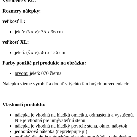
Vyrobené v EÚ.
Rozmery nálepky:
veľkosť L:
jeleň: (š x v): 35 x 96 cm
veľkosť XL:
jeleň: (š x v): 46 x 126 cm
Farby použité pri produkte na obrázku:
prvom:
jeleň: 070 čierna
Nálepku vieme vyrobiť a dodať v týchto farebných prevedeniach:
Vlastnosti produktu:
nálepka je vhodná na hladkú omietku, odmastenú a vysušenú.
Nie je vhodná pre umývateľnú stenu
nálepka je vhodná na hladký povrch: stena, okno, nábytok
jednorázová nálepka (neprelepujte ju)
grafický dizajn je autorským vlastníctvom štúdia yokodesign