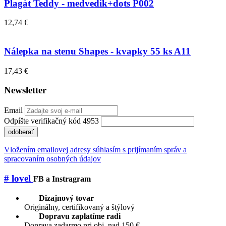
Plagát Teddy - medvedík+dots P002
12,74 €
Nálepka na stenu Shapes - kvapky 55 ks A11
17,43 €
Newsletter
Email
Odpíšte verifikačný kód 4953
odoberať
Vložením emailovej adresy súhlasím s prijímaním správ a
spracovaním osobných údajov
# lovel
FB a Instragram
Dizajnový tovar
Originálny, certifikovaný a štýlový
Dopravu zaplatíme radi
Doprava zadarmo pri obj. nad 150 €