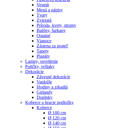
Vesmír
Mená a nápisy
Tvary
Zvieratá
Príroda, kvety, stromy
Balóny, šarkany
Ostatné
Vianoce
Zástena za posteľ
Tapety
Plagáty
Lampy, osvetlenie
Poličky, vešiaky
Dekorácie
Závesné dekorácie
Vankúše
Hodiny a zrkadlá
Girlandy
Doplnky
Koberce a hracie podložky
Koberce
Ø 100 cm
Ø 120 cm
Ø 140 cm