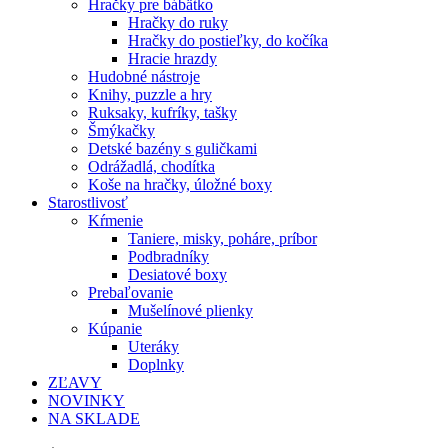
Hračky pre bábätko
Hračky do ruky
Hračky do postieľky, do kočíka
Hracie hrazdy
Hudobné nástroje
Knihy, puzzle a hry
Ruksaky, kufríky, tašky
Šmýkačky
Detské bazény s guličkami
Odrážadlá, chodítka
Koše na hračky, úložné boxy
Starostlivosť
Kŕmenie
Taniere, misky, poháre, príbor
Podbradníky
Desiatové boxy
Prebaľovanie
Mušelínové plienky
Kúpanie
Uteráky
Doplnky
ZĽAVY
NOVINKY
NA SKLADE