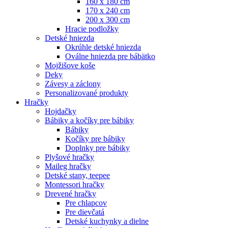
160 x 180 cm
170 x 240 cm
200 x 300 cm
Hracie podložky
Detské hniezda
Okrúhle detské hniezda
Oválne hniezda pre bábätko
Mojžišove koše
Deky
Závesy a záclony
Personalizované produkty
Hračky
Hojdačky
Bábiky a kočíky pre bábiky
Bábiky
Kočíky pre bábiky
Doplnky pre bábiky
Plyšové hračky
Maileg hračky
Detské stany, teepee
Montessori hračky
Drevené hračky
Pre chlapcov
Pre dievčatá
Detské kuchynky a dielne