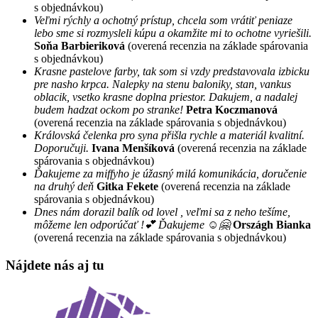
s objednávkou)
Veľmi rýchly a ochotný prístup, chcela som vrátiť peniaze
lebo sme si rozmysleli kúpu a okamžite mi to ochotne vyriešili.
Soňa Barbieriková
(overená recenzia na základe spárovania
s objednávkou)
Krasne pastelove farby, tak som si vzdy predstavovala izbicku
pre nasho krpca. Nalepky na stenu baloniky, stan, vankus
oblacik, vsetko krasne doplna priestor. Dakujem, a nadalej
budem hadzat ockom po stranke!
Petra Koczmanová
(overená recenzia na základe spárovania s objednávkou)
Královská čelenka pro syna přišla rychle a materiál kvalitní.
Doporučuji.
Ivana Menšíková
(overená recenzia na základe
spárovania s objednávkou)
Ďakujeme za miffyho je úžasný milá komunikácia, doručenie
na druhý deň
Gitka Fekete
(overená recenzia na základe
spárovania s objednávkou)
Dnes nám dorazil balík od lovel , veľmi sa z neho tešíme,
môžeme len odporúčať !💕 Ďakujeme ☺️🤗
Országh Bianka
(overená recenzia na základe spárovania s objednávkou)
Nájdete nás aj tu