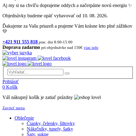
Aj my si na chvíľu doprajeme oddych a načerpáme novú energiu ✨
Objednávky budeme opäť vybavovať od 10. 08. 2026.
Ďakujeme za Vašu priazeň a prajeme Vám krásne leto plné zážitkov
💛
+421 911 555 818
prac. dni 8:00-15:00
Doprava zadarmo
pri objednávke nad 150€
viac info
Prihlásiť
0
Košík
Váš nákupný košík je zatiaľ prázdny
Zavrieť menu
Oblečenie
Čiapky, čelenky, šiltovky
Nákrčníky, tunely, šatky
Šaty, sukne