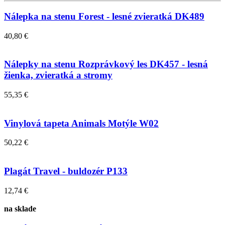
Nálepka na stenu Forest - lesné zvieratká DK489
40,80 €
Nálepky na stenu Rozprávkový les DK457 - lesná
žienka, zvieratká a stromy
55,35 €
Vinylová tapeta Animals Motýle W02
50,22 €
Plagát Travel - buldozér P133
12,74 €
na sklade