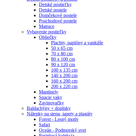
Detské postieľky
Detské postele
Domčekové postele
Poschodové postele
Matrace
Vybavenie postieľky
Obliečky
Plachty, paplóny a vankúše
50 x 65 cm
70 x 80 cm
80 x 100 cm
90 x 120 cm
100 x 135 cm
140 x 200 cm
160 x 200 cm
200 x 220 cm
Mantinely
Spacie vaky
Zavinovačky
Baldachýny + doplnky
Nálepky na stenu, tapety a plagáty
Forest - Lesný motív
Safari
Oceán - Podmorský svet
Pastelová kolekcia