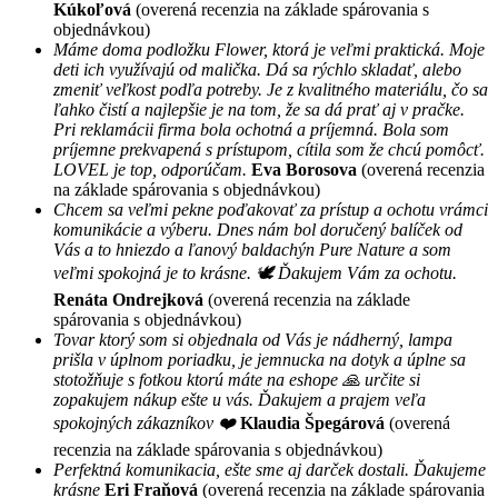
Kúkoľová
(overená recenzia na základe spárovania s
objednávkou)
Máme doma podložku Flower, ktorá je veľmi praktická. Moje
deti ich využívajú od malička. Dá sa rýchlo skladať, alebo
zmeniť veľkost podľa potreby. Je z kvalitného materiálu, čo sa
ľahko čistí a najlepšie je na tom, že sa dá prať aj v pračke.
Pri reklamácii firma bola ochotná a príjemná. Bola som
príjemne prekvapená s prístupom, cítila som že chcú pomôcť.
LOVEL je top, odporúčam.
Eva Borosova
(overená recenzia
na základe spárovania s objednávkou)
Chcem sa veľmi pekne poďakovať za prístup a ochotu vrámci
komunikácie a výberu. Dnes nám bol doručený balíček od
Vás a to hniezdo a ľanový baldachýn Pure Nature a som
veľmi spokojná je to krásne. 🕊 Ďakujem Vám za ochotu.
Renáta Ondrejková
(overená recenzia na základe
spárovania s objednávkou)
Tovar ktorý som si objednala od Vás je nádherný, lampa
prišla v úplnom poriadku, je jemnucka na dotyk a úplne sa
stotožňuje s fotkou ktorú máte na eshope 🙏 určite si
zopakujem nákup ešte u vás. Ďakujem a prajem veľa
spokojných zákazníkov ❤️
Klaudia Špegárová
(overená
recenzia na základe spárovania s objednávkou)
Perfektná komunikacia, ešte sme aj darček dostali. Ďakujeme
krásne
Eri Fraňová
(overená recenzia na základe spárovania