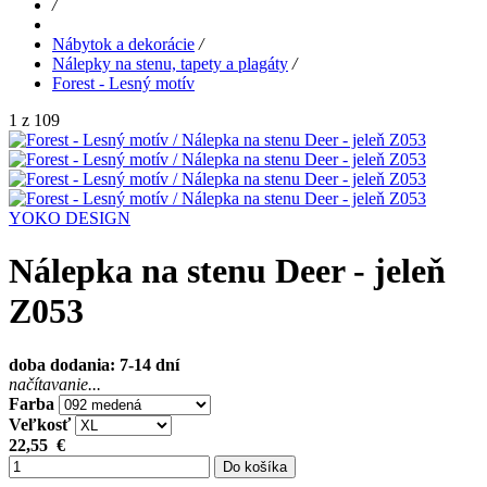
/
Nábytok a dekorácie
/
Nálepky na stenu, tapety a plagáty
/
Forest - Lesný motív
1 z 109
YOKO DESIGN
Nálepka na stenu Deer - jeleň
Z053
doba dodania: 7-14 dní
načítavanie...
Farba
Veľkosť
22,55
€
Do košíka