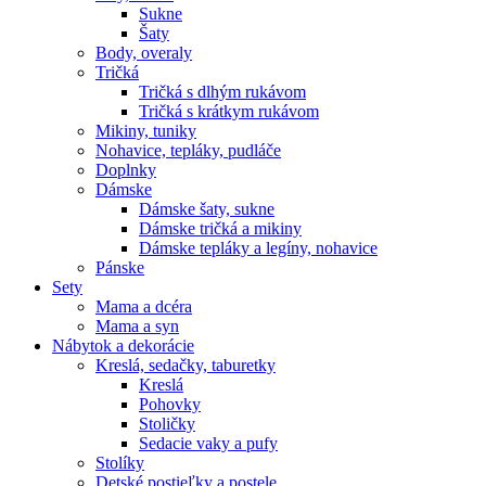
Sukne
Šaty
Body, overaly
Tričká
Tričká s dlhým rukávom
Tričká s krátkym rukávom
Mikiny, tuniky
Nohavice, tepláky, pudláče
Doplnky
Dámske
Dámske šaty, sukne
Dámske tričká a mikiny
Dámske tepláky a legíny, nohavice
Pánske
Sety
Mama a dcéra
Mama a syn
Nábytok a dekorácie
Kreslá, sedačky, taburetky
Kreslá
Pohovky
Stoličky
Sedacie vaky a pufy
Stolíky
Detské postieľky a postele