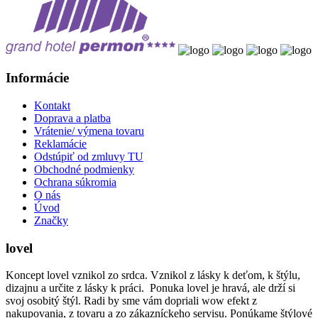
Informácie
Kontakt
Doprava a platba
Vrátenie/ výmena tovaru
Reklamácie
Odstúpiť od zmluvy TU
Obchodné podmienky
Ochrana súkromia
O nás
Úvod
Značky
lovel
Koncept lovel vznikol zo srdca. Vznikol z lásky k deťom, k štýlu,
dizajnu a určite z lásky k práci. Ponuka lovel je hravá, ale drží si
svoj osobitý štýl. Radi by sme vám dopriali wow efekt z
nakupovania, z tovaru a zo zákazníckeho servisu. Ponúkame štýlové