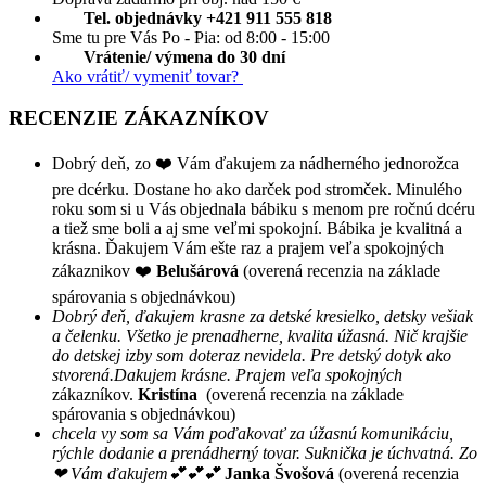
Tel. objednávky +421 911 555 818
Sme tu pre Vás Po - Pia: od 8:00 - 15:00
Vrátenie/ výmena do 30 dní
Ako vrátiť/ vymeniť tovar?
RECENZIE ZÁKAZNÍKOV
Dobrý deň, zo ❤️ Vám ďakujem za nádherného jednorožca
pre dcérku. Dostane ho ako darček pod stromček. Minulého
roku som si u Vás objednala bábiku s menom pre ročnú dcéru
a tiež sme boli a aj sme veľmi spokojní. Bábika je kvalitná a
krásna. Ďakujem Vám ešte raz a prajem veľa spokojných
zákaznikov ❤️
Belušárová
(overená recenzia na základe
spárovania s objednávkou)
Dobrý deň, ďakujem krasne za detské kresielko, detsky vešiak
a čelenku. Všetko je prenadherne, kvalita úžasná. Nič krajšie
do detskej izby som doteraz nevidela. Pre detský dotyk ako
stvorená.Dakujem krásne. Prajem veľa spokojných
zákazníkov.
Kristína
(overená recenzia na základe
spárovania s objednávkou)
chcela vy som sa Vám poďakovať za úžasnú komunikáciu,
rýchle dodanie a prenádherný tovar. Suknička je úchvatná. Zo
❤ Vám ďakujem💕💕💕
Janka Švošová
(overená recenzia