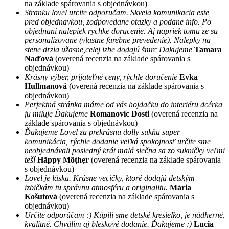
na základe spárovania s objednávkou)
Stranku lovel urcite odporučam. Skvela komunikacia este
pred objednavkou, zodpovedane otazky a podane info. Po
objednani nalepiek rychke dorucenie. Aj napriek tomu ze su
personalizovane (vlastne farebne prevedenie). Nalepky na
stene drzia užasne,celej izbe dodajú šmrc Dakujeme
Tamara
Naďová
(overená recenzia na základe spárovania s
objednávkou)
Krásny výber, prijateľné ceny, rýchle doručenie
Evka
Hullmanová
(overená recenzia na základe spárovania s
objednávkou)
Perfektná stránka máme od vás hojdačku do interiéru dcérka
ju miluje Ďakujeme
Romanovic Dosti
(overená recenzia na
základe spárovania s objednávkou)
Ďakujeme Lovel za prekrásnu dolly sukňu super
komunikácia, rýchle dodanie veľká spokojnosť určite sme
neobjednávali posledný krát malá slečna sa zo sukničky veľmi
teší
Hãppy Mõţhęr
(overená recenzia na základe spárovania
s objednávkou)
Lovel je láska. Krásne vecičky, ktoré dodajú detským
izbičkám tu správnu atmosféru a originalitu.
Mária
Košutová
(overená recenzia na základe spárovania s
objednávkou)
Určite odporúčam :) Kúpili sme detské kresielko, je nádherné,
kvalitné. Chválim aj bleskové dodanie. Ďakujeme :)
Lucia