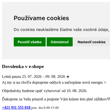
Používame cookies
Do cookies neukladáme žiadne vaše osobné údaje, a
Povoliť všetko
Odmietnuť
Nastaviť cookies
Dovolenka v e-shope
Letná pauza 25. 07. 2026 – 09. 08. 2026 ☀️
Aj my si na chvíľu doprajeme oddych a načerpáme novú energiu ✨
Objednávky budeme opäť vybavovať od 10. 08. 2026.
Ďakujeme za Vašu priazeň a prajeme Vám krásne leto plné zážitkov
+421 911 555 818
prac. dni 8:00-15:00