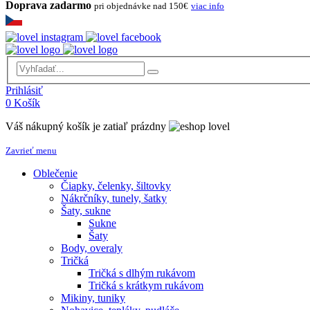
Doprava zadarmo
pri objednávke nad 150€
viac info
Prihlásiť
0
Košík
Váš nákupný košík je zatiaľ prázdny
Zavrieť menu
Oblečenie
Čiapky, čelenky, šiltovky
Nákrčníky, tunely, šatky
Šaty, sukne
Sukne
Šaty
Body, overaly
Tričká
Tričká s dlhým rukávom
Tričká s krátkym rukávom
Mikiny, tuniky