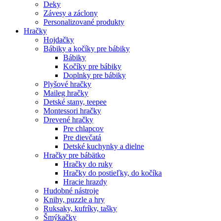
Deky
Závesy a záclony
Personalizované produkty
Hračky
Hojdačky
Bábiky a kočíky pre bábiky
Bábiky
Kočíky pre bábiky
Doplnky pre bábiky
Plyšové hračky
Maileg hračky
Detské stany, teepee
Montessori hračky
Drevené hračky
Pre chlapcov
Pre dievčatá
Detské kuchynky a dielne
Hračky pre bábätko
Hračky do ruky
Hračky do postieľky, do kočíka
Hracie hrazdy
Hudobné nástroje
Knihy, puzzle a hry
Ruksaky, kufríky, tašky
Šmýkačky