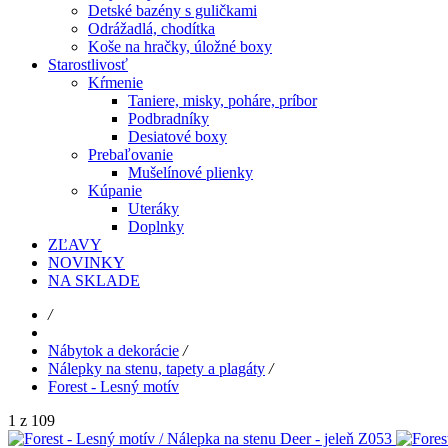
Detské bazény s guličkami
Odrážadlá, chodítka
Koše na hračky, úložné boxy
Starostlivosť
Kŕmenie
Taniere, misky, poháre, príbor
Podbradníky
Desiatové boxy
Prebaľovanie
Mušelínové plienky
Kúpanie
Uteráky
Doplnky
ZĽAVY
NOVINKY
NA SKLADE
/
Nábytok a dekorácie
/
Nálepky na stenu, tapety a plagáty
/
Forest - Lesný motív
1 z 109