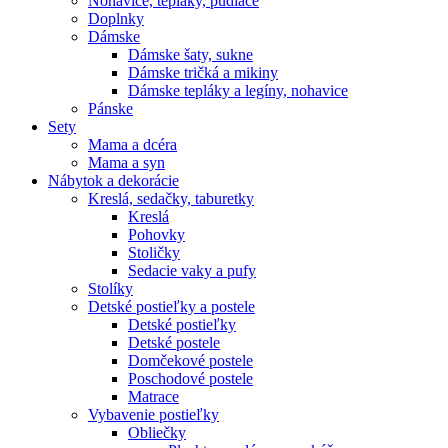
Nohavice, tepláky, pudláče
Doplnky
Dámske
Dámske šaty, sukne
Dámske tričká a mikiny
Dámske tepláky a legíny, nohavice
Pánske
Sety
Mama a dcéra
Mama a syn
Nábytok a dekorácie
Kreslá, sedačky, taburetky
Kreslá
Pohovky
Stoličky
Sedacie vaky a pufy
Stolíky
Detské postieľky a postele
Detské postieľky
Detské postele
Domčekové postele
Poschodové postele
Matrace
Vybavenie postieľky
Obliečky