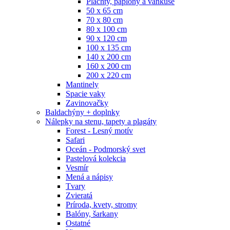
Plachty, paplóny a vankúše
50 x 65 cm
70 x 80 cm
80 x 100 cm
90 x 120 cm
100 x 135 cm
140 x 200 cm
160 x 200 cm
200 x 220 cm
Mantinely
Spacie vaky
Zavinovačky
Baldachýny + doplnky
Nálepky na stenu, tapety a plagáty
Forest - Lesný motív
Safari
Oceán - Podmorský svet
Pastelová kolekcia
Vesmír
Mená a nápisy
Tvary
Zvieratá
Príroda, kvety, stromy
Balóny, šarkany
Ostatné