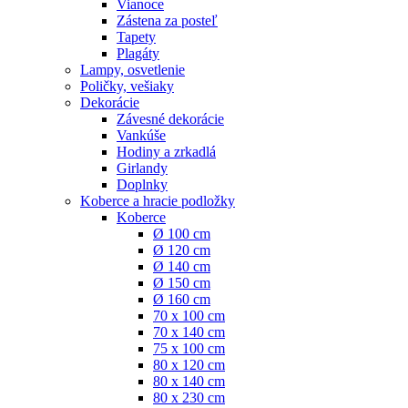
Vianoce
Zástena za posteľ
Tapety
Plagáty
Lampy, osvetlenie
Poličky, vešiaky
Dekorácie
Závesné dekorácie
Vankúše
Hodiny a zrkadlá
Girlandy
Doplnky
Koberce a hracie podložky
Koberce
Ø 100 cm
Ø 120 cm
Ø 140 cm
Ø 150 cm
Ø 160 cm
70 x 100 cm
70 x 140 cm
75 x 100 cm
80 x 120 cm
80 x 140 cm
80 x 230 cm