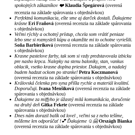
spokojných zákazníkov ❤️
Klaudia Špegárová
(overená
recenzia na základe spárovania s objednávkou)
Perfektná komunikacia, ešte sme aj darček dostali. Ďakujeme
krásne
Eri Fraňová
(overená recenzia na základe spárovania
s objednávkou)
Veľmi rýchly a ochotný prístup, chcela som vrátiť peniaze
lebo sme si rozmysleli kúpu a okamžite mi to ochotne vyriešili.
Soňa Barbieriková
(overená recenzia na základe spárovania
s objednávkou)
Krasne pastelove farby, tak som si vzdy predstavovala izbicku
pre nasho krpca. Nalepky na stenu baloniky, stan, vankus
oblacik, vsetko krasne doplna priestor. Dakujem, a nadalej
budem hadzat ockom po stranke!
Petra Koczmanová
(overená recenzia na základe spárovania s objednávkou)
Královská čelenka pro syna přišla rychle a materiál kvalitní.
Doporučuji.
Ivana Menšíková
(overená recenzia na základe
spárovania s objednávkou)
Ďakujeme za miffyho je úžasný milá komunikácia, doručenie
na druhý deň
Gitka Fekete
(overená recenzia na základe
spárovania s objednávkou)
Dnes nám dorazil balík od lovel , veľmi sa z neho tešíme,
môžeme len odporúčať !💕 Ďakujeme ☺️🤗
Országh Bianka
(overená recenzia na základe spárovania s objednávkou)