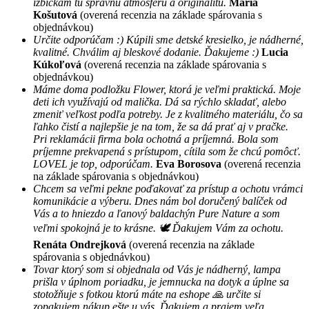
izbičkám tu správnu atmosféru a originalitu.
Mária
Košutová
(overená recenzia na základe spárovania s
objednávkou)
Určite odporúčam :) Kúpili sme detské kresielko, je nádherné,
kvalitné. Chválim aj bleskové dodanie. Ďakujeme :)
Lucia
Kúkoľová
(overená recenzia na základe spárovania s
objednávkou)
Máme doma podložku Flower, ktorá je veľmi praktická. Moje
deti ich využívajú od malička. Dá sa rýchlo skladať, alebo
zmeniť veľkost podľa potreby. Je z kvalitného materiálu, čo sa
ľahko čistí a najlepšie je na tom, že sa dá prať aj v pračke.
Pri reklamácii firma bola ochotná a príjemná. Bola som
príjemne prekvapená s prístupom, cítila som že chcú pomôcť.
LOVEL je top, odporúčam.
Eva Borosova
(overená recenzia
na základe spárovania s objednávkou)
Chcem sa veľmi pekne poďakovať za prístup a ochotu vrámci
komunikácie a výberu. Dnes nám bol doručený balíček od
Vás a to hniezdo a ľanový baldachýn Pure Nature a som
veľmi spokojná je to krásne. 🕊 Ďakujem Vám za ochotu.
Renáta Ondrejková
(overená recenzia na základe
spárovania s objednávkou)
Tovar ktorý som si objednala od Vás je nádherný, lampa
prišla v úplnom poriadku, je jemnucka na dotyk a úplne sa
stotožňuje s fotkou ktorú máte na eshope 🙏 určite si
zopakujem nákup ešte u vás. Ďakujem a prajem veľa