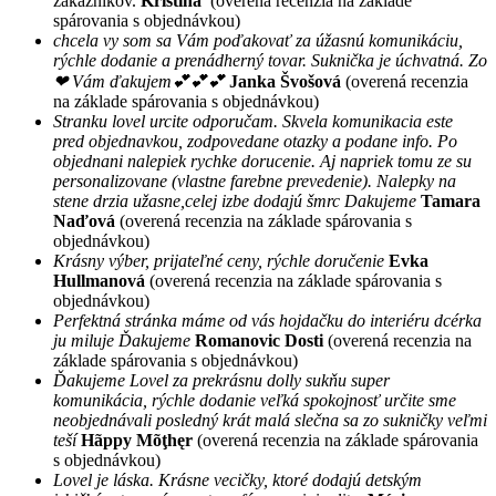
zákazníkov.
Kristína
(overená recenzia na základe
spárovania s objednávkou)
chcela vy som sa Vám poďakovať za úžasnú komunikáciu,
rýchle dodanie a prenádherný tovar. Suknička je úchvatná. Zo
❤ Vám ďakujem💕💕💕
Janka Švošová
(overená recenzia
na základe spárovania s objednávkou)
Stranku lovel urcite odporučam. Skvela komunikacia este
pred objednavkou, zodpovedane otazky a podane info. Po
objednani nalepiek rychke dorucenie. Aj napriek tomu ze su
personalizovane (vlastne farebne prevedenie). Nalepky na
stene drzia užasne,celej izbe dodajú šmrc Dakujeme
Tamara
Naďová
(overená recenzia na základe spárovania s
objednávkou)
Krásny výber, prijateľné ceny, rýchle doručenie
Evka
Hullmanová
(overená recenzia na základe spárovania s
objednávkou)
Perfektná stránka máme od vás hojdačku do interiéru dcérka
ju miluje Ďakujeme
Romanovic Dosti
(overená recenzia na
základe spárovania s objednávkou)
Ďakujeme Lovel za prekrásnu dolly sukňu super
komunikácia, rýchle dodanie veľká spokojnosť určite sme
neobjednávali posledný krát malá slečna sa zo sukničky veľmi
teší
Hãppy Mõţhęr
(overená recenzia na základe spárovania
s objednávkou)
Lovel je láska. Krásne vecičky, ktoré dodajú detským