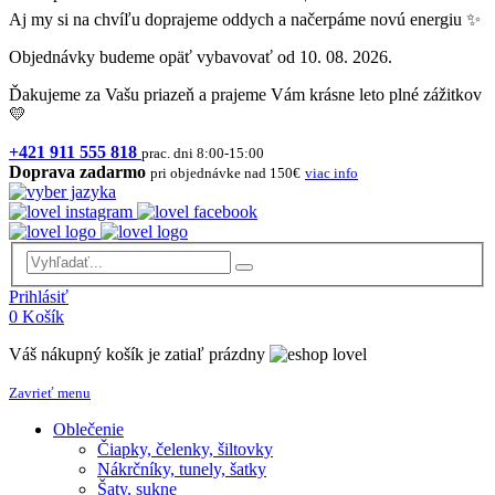
Aj my si na chvíľu doprajeme oddych a načerpáme novú energiu ✨
Objednávky budeme opäť vybavovať od 10. 08. 2026.
Ďakujeme za Vašu priazeň a prajeme Vám krásne leto plné zážitkov
💛
+421 911 555 818
prac. dni 8:00-15:00
Doprava zadarmo
pri objednávke nad 150€
viac info
Prihlásiť
0
Košík
Váš nákupný košík je zatiaľ prázdny
Zavrieť menu
Oblečenie
Čiapky, čelenky, šiltovky
Nákrčníky, tunely, šatky
Šaty, sukne