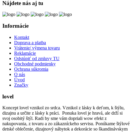
Nájdete nás aj tu
Informácie
Kontakt
Doprava a platba
Vrátenie/ výmena tovaru
Reklamácie
Odstúpiť od zmluvy TU
Obchodné podmienky
Ochrana súkromia
O nás
Úvod
Značky
lovel
Koncept lovel vznikol zo srdca. Vznikol z lásky k deťom, k štýlu,
dizajnu a určite z lásky k práci. Ponuka lovel je hravá, ale drží si
svoj osobitý štýl. Radi by sme vám dopriali wow efekt z
nakupovania, z tovaru a zo zákazníckeho servisu. Ponúkame štýlové
detské oblečenie, dizajnový nábytok a dekorácie so škandinávskym