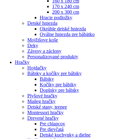
160 x 180 cm
170 x 240 cm
200 x 300 cm
Hracie podložky
Detské hniezda
Okrúhle detské hniezda
Oválne hniezda pre bábätko
Mojžišove koše
Deky
Závesy a záclony
Personalizované produkty
Hračky
Hojdačky
Bábiky a kočíky pre bábiky
Bábiky
Kočíky pre bábiky
Doplnky pre bábiky
Plyšové hračky
Maileg hračky
Detské stany, teepee
Montessori hračky
Drevené hračky
Pre chlapcov
Pre dievčatá
Detské kuchynky a dielne