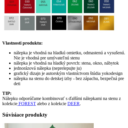
Vlastnosti produktu:
nálepka je vhodná na hladkú omietku, odmastenú a vysušenú.
Nie je vhodná pre umývateľnú stenu
nálepka je vhodná na hladký povrch: stena, okno, nábytok
jednorázová nálepka (neprelepujte ju)
grafický dizajn je autorským vlastníctvom štúdia yokodesign
nálepka na stenu do detskej izby - bez zápachu, bezpečná pre
deti
TIP:
Nálepku odporúčame kombinovať s ďalšími nálepkami na stenu z
kolekcie
FOREST
alebo z kolekcie
DEER
.
Súvisiace produkty