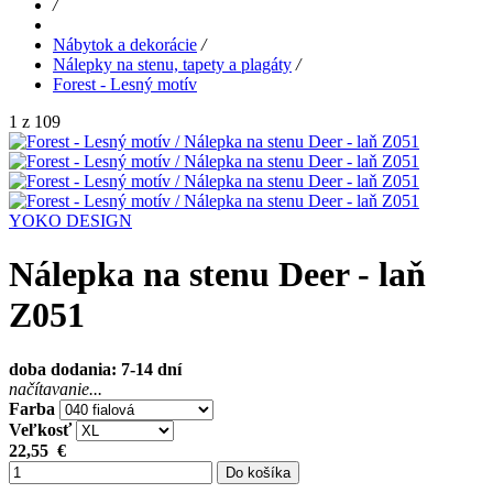
/
Nábytok a dekorácie
/
Nálepky na stenu, tapety a plagáty
/
Forest - Lesný motív
1 z 109
YOKO DESIGN
Nálepka na stenu Deer - laň
Z051
doba dodania: 7-14 dní
načítavanie...
Farba
Veľkosť
22,55
€
Do košíka