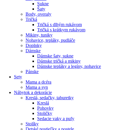
Sukne
Šaty
Body, overaly
Tričká
Tričká s dlhým rukávom
Tričká s krátkym rukávom
Mikiny, tuniky
Nohavice, tepláky, pudláče
Doplnky
Dámske
Dámske šaty, sukne
Dámske tričká a mikiny
Dámske tepláky a legíny, nohavice
Pánske
Sety
Mama a dcéra
Mama a syn
Nábytok a dekorácie
Kreslá, sedačky, taburetky
Kreslá
Pohovky
Stoličky
Sedacie vaky a pufy
Stolíky
Detské postieľky a postele