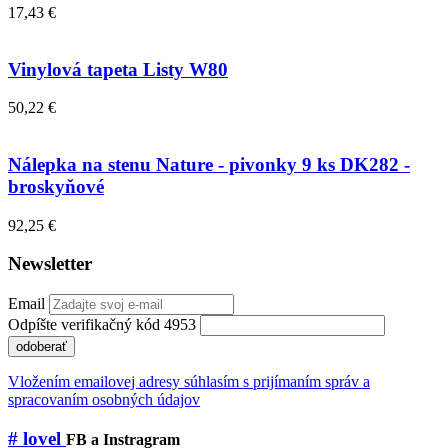
17,43 €
Vinylová tapeta Listy W80
50,22 €
Nálepka na stenu Nature - pivonky 9 ks DK282 -
broskyňové
92,25 €
Newsletter
Email
Odpíšte verifikačný kód 4953
odoberať
Vložením emailovej adresy súhlasím s prijímaním správ a
spracovaním osobných údajov
# lovel
FB a Instragram