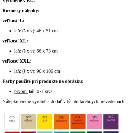
Vyrobené v EÚ.
Rozmery nálepky:
veľkosť L:
laň: (š x v): 46 x 51 cm
veľkosť XL:
laň: (š x v): 66 x 73 cm
veľkosť XXL:
laň: (š x v): 96 x 106 cm
Farby použité pri produkte na obrázku:
prvom:
laň: 071 sivá
Nálepku vieme vyrobiť a dodať v týchto farebných prevedeniach: