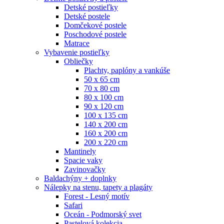
Detské postieľky
Detské postele
Domčekové postele
Poschodové postele
Matrace
Vybavenie postieľky
Obliečky
Plachty, paplóny a vankúše
50 x 65 cm
70 x 80 cm
80 x 100 cm
90 x 120 cm
100 x 135 cm
140 x 200 cm
160 x 200 cm
200 x 220 cm
Mantinely
Spacie vaky
Zavinovačky
Baldachýny + doplnky
Nálepky na stenu, tapety a plagáty
Forest - Lesný motív
Safari
Oceán - Podmorský svet
Pastelová kolekcia