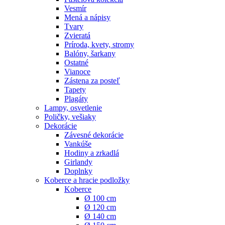
Vesmír
Mená a nápisy
Tvary
Zvieratá
Príroda, kvety, stromy
Balóny, šarkany
Ostatné
Vianoce
Zástena za posteľ
Tapety
Plagáty
Lampy, osvetlenie
Poličky, vešiaky
Dekorácie
Závesné dekorácie
Vankúše
Hodiny a zrkadlá
Girlandy
Doplnky
Koberce a hracie podložky
Koberce
Ø 100 cm
Ø 120 cm
Ø 140 cm