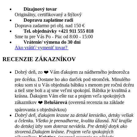
Dizajnový tovar
Originálny, certifikovaný a štýlový
Dopravu zaplatíme radi
Doprava zadarmo pri obj. nad 150 €
Tel. objednávky +421 911 555 818
Sme tu pre Vás Po - Pia: od 8:00 - 15:00
Vrátenie/ výmena do 30 dní
Ako vrátiť/ vymeniť tovar?
RECENZIE ZÁKAZNÍKOV
Dobrý deň, zo ❤️ Vám ďakujem za nádherného jednorožca
pre dcérku. Dostane ho ako darček pod stromček. Minulého
roku som si u Vás objednala bábiku s menom pre ročnú dcéru
a tiež sme boli a aj sme veľmi spokojní. Bábika je kvalitná a
krásna. Ďakujem Vám ešte raz a prajem veľa spokojných
zákaznikov ❤️
Belušárová
(overená recenzia na základe
spárovania s objednávkou)
Dobrý deň, ďakujem krasne za detské kresielko, detsky vešiak
a čelenku. Všetko je prenadherne, kvalita úžasná. Nič krajšie
do detskej izby som doteraz nevidela. Pre detský dotyk ako
stvorená.Dakujem krásne. Prajem veľa spokojných