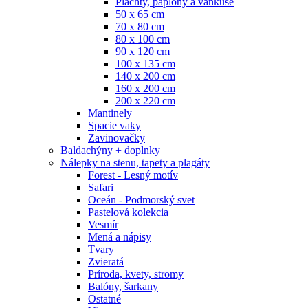
Plachty, paplóny a vankúše
50 x 65 cm
70 x 80 cm
80 x 100 cm
90 x 120 cm
100 x 135 cm
140 x 200 cm
160 x 200 cm
200 x 220 cm
Mantinely
Spacie vaky
Zavinovačky
Baldachýny + doplnky
Nálepky na stenu, tapety a plagáty
Forest - Lesný motív
Safari
Oceán - Podmorský svet
Pastelová kolekcia
Vesmír
Mená a nápisy
Tvary
Zvieratá
Príroda, kvety, stromy
Balóny, šarkany
Ostatné