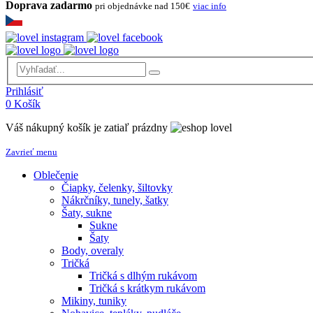
Doprava zadarmo
pri objednávke nad 150€
viac info
Prihlásiť
0
Košík
Váš nákupný košík je zatiaľ prázdny
Zavrieť menu
Oblečenie
Čiapky, čelenky, šiltovky
Nákrčníky, tunely, šatky
Šaty, sukne
Sukne
Šaty
Body, overaly
Tričká
Tričká s dlhým rukávom
Tričká s krátkym rukávom
Mikiny, tuniky