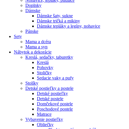
Nohavice, tepláky, pudláče
Doplnky
Dámske
Dámske šaty, sukne
Dámske tričká a mikiny
Dámske tepláky a legíny, nohavice
Pánske
Sety
Mama a dcéra
Mama a syn
Nábytok a dekorácie
Kreslá, sedačky, taburetky
Kreslá
Pohovky
Stoličky
Sedacie vaky a pufy
Stolíky
Detské postieľky a postele
Detské postieľky
Detské postele
Domčekové postele
Poschodové postele
Matrace
Vybavenie postieľky
Obliečky