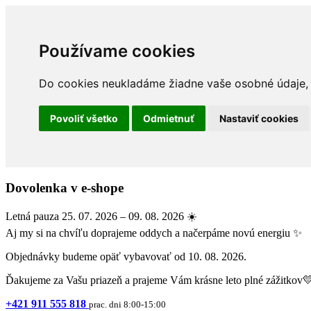
Používame cookies
Do cookies neukladáme žiadne vaše osobné údaje, a
Povoliť všetko
Odmietnuť
Nastaviť cookies
Dovolenka v e-shope
Letná pauza 25. 07. 2026 – 09. 08. 2026 ☀️
Aj my si na chvíľu doprajeme oddych a načerpáme novú energiu ✨
Objednávky budeme opäť vybavovať od 10. 08. 2026.
Ďakujeme za Vašu priazeň a prajeme Vám krásne leto plné zážitkov
+421 911 555 818
prac. dni 8:00-15:00