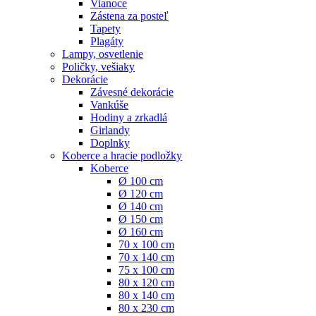
Vianoce
Zástena za posteľ
Tapety
Plagáty
Lampy, osvetlenie
Poličky, vešiaky
Dekorácie
Závesné dekorácie
Vankúše
Hodiny a zrkadlá
Girlandy
Doplnky
Koberce a hracie podložky
Koberce
Ø 100 cm
Ø 120 cm
Ø 140 cm
Ø 150 cm
Ø 160 cm
70 x 100 cm
70 x 140 cm
75 x 100 cm
80 x 120 cm
80 x 140 cm
80 x 230 cm