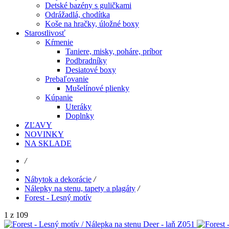
Detské bazény s guličkami
Odrážadlá, chodítka
Koše na hračky, úložné boxy
Starostlivosť
Kŕmenie
Taniere, misky, poháre, príbor
Podbradníky
Desiatové boxy
Prebaľovanie
Mušelínové plienky
Kúpanie
Uteráky
Doplnky
ZĽAVY
NOVINKY
NA SKLADE
/
Nábytok a dekorácie
/
Nálepky na stenu, tapety a plagáty
/
Forest - Lesný motív
1 z 109