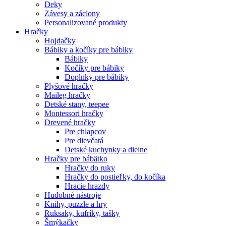
Deky
Závesy a záclony
Personalizované produkty
Hračky
Hojdačky
Bábiky a kočíky pre bábiky
Bábiky
Kočíky pre bábiky
Doplnky pre bábiky
Plyšové hračky
Maileg hračky
Detské stany, teepee
Montessori hračky
Drevené hračky
Pre chlapcov
Pre dievčatá
Detské kuchynky a dielne
Hračky pre bábätko
Hračky do ruky
Hračky do postieľky, do kočíka
Hracie hrazdy
Hudobné nástroje
Knihy, puzzle a hry
Ruksaky, kufríky, tašky
Šmýkačky