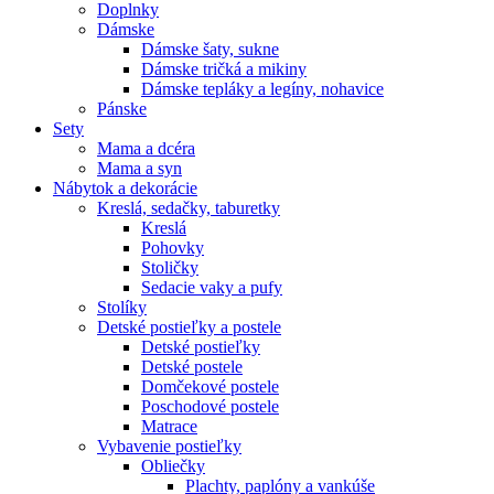
Doplnky
Dámske
Dámske šaty, sukne
Dámske tričká a mikiny
Dámske tepláky a legíny, nohavice
Pánske
Sety
Mama a dcéra
Mama a syn
Nábytok a dekorácie
Kreslá, sedačky, taburetky
Kreslá
Pohovky
Stoličky
Sedacie vaky a pufy
Stolíky
Detské postieľky a postele
Detské postieľky
Detské postele
Domčekové postele
Poschodové postele
Matrace
Vybavenie postieľky
Obliečky
Plachty, paplóny a vankúše