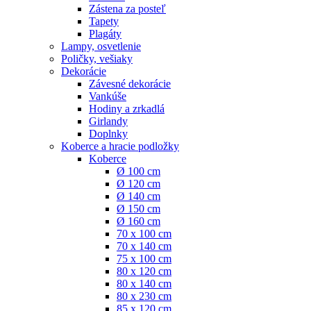
Zástena za posteľ
Tapety
Plagáty
Lampy, osvetlenie
Poličky, vešiaky
Dekorácie
Závesné dekorácie
Vankúše
Hodiny a zrkadlá
Girlandy
Doplnky
Koberce a hracie podložky
Koberce
Ø 100 cm
Ø 120 cm
Ø 140 cm
Ø 150 cm
Ø 160 cm
70 x 100 cm
70 x 140 cm
75 x 100 cm
80 x 120 cm
80 x 140 cm
80 x 230 cm
85 x 120 cm