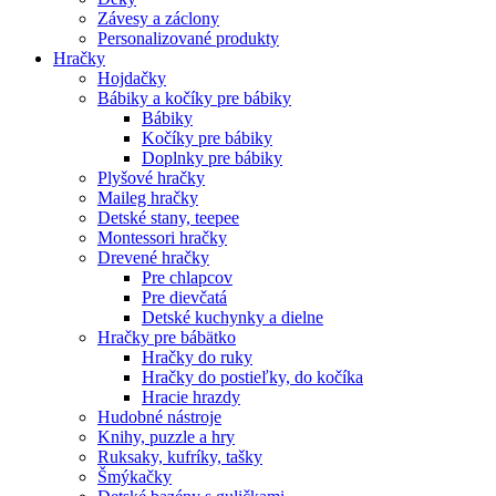
Závesy a záclony
Personalizované produkty
Hračky
Hojdačky
Bábiky a kočíky pre bábiky
Bábiky
Kočíky pre bábiky
Doplnky pre bábiky
Plyšové hračky
Maileg hračky
Detské stany, teepee
Montessori hračky
Drevené hračky
Pre chlapcov
Pre dievčatá
Detské kuchynky a dielne
Hračky pre bábätko
Hračky do ruky
Hračky do postieľky, do kočíka
Hracie hrazdy
Hudobné nástroje
Knihy, puzzle a hry
Ruksaky, kufríky, tašky
Šmýkačky