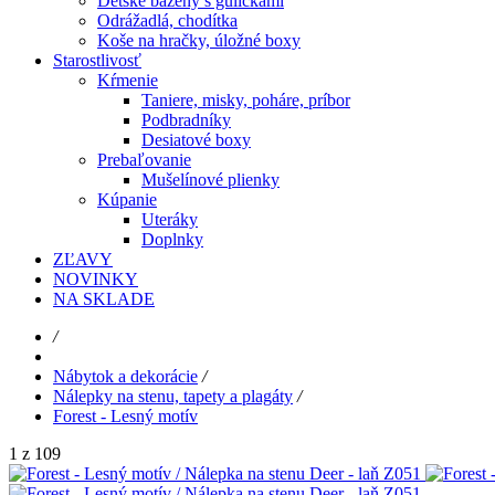
Detské bazény s guličkami
Odrážadlá, chodítka
Koše na hračky, úložné boxy
Starostlivosť
Kŕmenie
Taniere, misky, poháre, príbor
Podbradníky
Desiatové boxy
Prebaľovanie
Mušelínové plienky
Kúpanie
Uteráky
Doplnky
ZĽAVY
NOVINKY
NA SKLADE
/
Nábytok a dekorácie
/
Nálepky na stenu, tapety a plagáty
/
Forest - Lesný motív
1 z 109