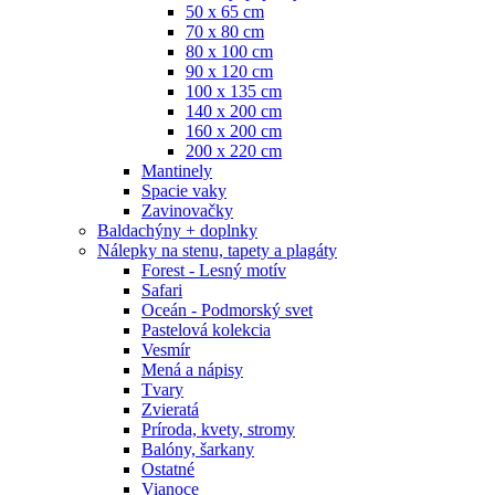
50 x 65 cm
70 x 80 cm
80 x 100 cm
90 x 120 cm
100 x 135 cm
140 x 200 cm
160 x 200 cm
200 x 220 cm
Mantinely
Spacie vaky
Zavinovačky
Baldachýny + doplnky
Nálepky na stenu, tapety a plagáty
Forest - Lesný motív
Safari
Oceán - Podmorský svet
Pastelová kolekcia
Vesmír
Mená a nápisy
Tvary
Zvieratá
Príroda, kvety, stromy
Balóny, šarkany
Ostatné
Vianoce