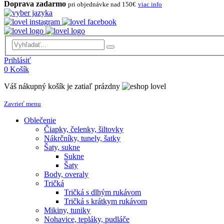
Doprava zadarmo
pri objednávke nad 150€
viac info
Prihlásiť
0
Košík
Váš nákupný košík je zatiaľ prázdny
Zavrieť menu
Oblečenie
Čiapky, čelenky, šiltovky
Nákrčníky, tunely, šatky
Šaty, sukne
Sukne
Šaty
Body, overaly
Tričká
Tričká s dlhým rukávom
Tričká s krátkym rukávom
Mikiny, tuniky
Nohavice, tepláky, pudláče