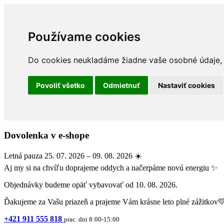
Používame cookies
Do cookies neukladáme žiadne vaše osobné údaje, a
Povoliť všetko
Odmietnuť
Nastaviť cookies
Dovolenka v e-shope
Letná pauza 25. 07. 2026 – 09. 08. 2026 ☀️
Aj my si na chvíľu doprajeme oddych a načerpáme novú energiu ✨
Objednávky budeme opäť vybavovať od 10. 08. 2026.
Ďakujeme za Vašu priazeň a prajeme Vám krásne leto plné zážitkov
+421 911 555 818
prac. dni 8:00-15:00