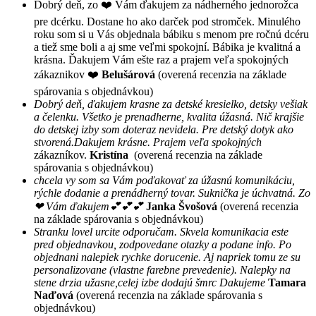
Dobrý deň, zo ❤️ Vám ďakujem za nádherného jednorožca
pre dcérku. Dostane ho ako darček pod stromček. Minulého
roku som si u Vás objednala bábiku s menom pre ročnú dcéru
a tiež sme boli a aj sme veľmi spokojní. Bábika je kvalitná a
krásna. Ďakujem Vám ešte raz a prajem veľa spokojných
zákaznikov ❤️
Belušárová
(overená recenzia na základe
spárovania s objednávkou)
Dobrý deň, ďakujem krasne za detské kresielko, detsky vešiak
a čelenku. Všetko je prenadherne, kvalita úžasná. Nič krajšie
do detskej izby som doteraz nevidela. Pre detský dotyk ako
stvorená.Dakujem krásne. Prajem veľa spokojných
zákazníkov.
Kristína
(overená recenzia na základe
spárovania s objednávkou)
chcela vy som sa Vám poďakovať za úžasnú komunikáciu,
rýchle dodanie a prenádherný tovar. Suknička je úchvatná. Zo
❤ Vám ďakujem💕💕💕
Janka Švošová
(overená recenzia
na základe spárovania s objednávkou)
Stranku lovel urcite odporučam. Skvela komunikacia este
pred objednavkou, zodpovedane otazky a podane info. Po
objednani nalepiek rychke dorucenie. Aj napriek tomu ze su
personalizovane (vlastne farebne prevedenie). Nalepky na
stene drzia užasne,celej izbe dodajú šmrc Dakujeme
Tamara
Naďová
(overená recenzia na základe spárovania s
objednávkou)