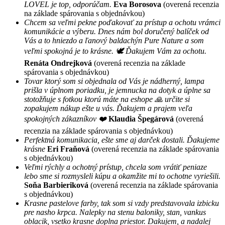
LOVEL je top, odporúčam.
Eva Borosova
(overená recenzia
na základe spárovania s objednávkou)
Chcem sa veľmi pekne poďakovať za prístup a ochotu vrámci
komunikácie a výberu. Dnes nám bol doručený balíček od
Vás a to hniezdo a ľanový baldachýn Pure Nature a som
veľmi spokojná je to krásne. 🕊 Ďakujem Vám za ochotu.
Renáta Ondrejková
(overená recenzia na základe
spárovania s objednávkou)
Tovar ktorý som si objednala od Vás je nádherný, lampa
prišla v úplnom poriadku, je jemnucka na dotyk a úplne sa
stotožňuje s fotkou ktorú máte na eshope 🙏 určite si
zopakujem nákup ešte u vás. Ďakujem a prajem veľa
spokojných zákazníkov ❤️
Klaudia Špegárová
(overená
recenzia na základe spárovania s objednávkou)
Perfektná komunikacia, ešte sme aj darček dostali. Ďakujeme
krásne
Eri Fraňová
(overená recenzia na základe spárovania
s objednávkou)
Veľmi rýchly a ochotný prístup, chcela som vrátiť peniaze
lebo sme si rozmysleli kúpu a okamžite mi to ochotne vyriešili.
Soňa Barbieriková
(overená recenzia na základe spárovania
s objednávkou)
Krasne pastelove farby, tak som si vzdy predstavovala izbicku
pre nasho krpca. Nalepky na stenu baloniky, stan, vankus
oblacik, vsetko krasne doplna priestor. Dakujem, a nadalej