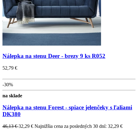
Nálepka na stenu Deer - brezy 9 ks R052
52,79 €
-30%
na sklade
Nálepka na stenu Forest - spiace jelenčeky s ľaliami
DK380
46,13 €
32,29 €
Najnižšia cena za posledných 30 dní: 32,29 €