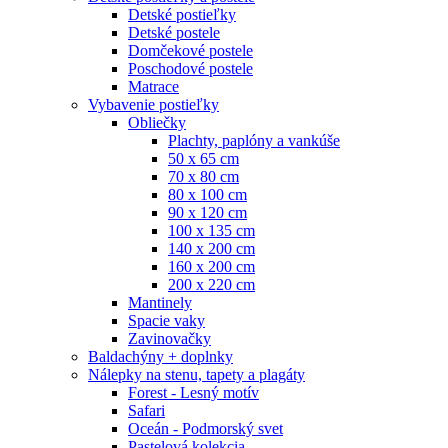
Detské postieľky
Detské postele
Domčekové postele
Poschodové postele
Matrace
Vybavenie postieľky
Obliečky
Plachty, paplóny a vankúše
50 x 65 cm
70 x 80 cm
80 x 100 cm
90 x 120 cm
100 x 135 cm
140 x 200 cm
160 x 200 cm
200 x 220 cm
Mantinely
Spacie vaky
Zavinovačky
Baldachýny + doplnky
Nálepky na stenu, tapety a plagáty
Forest - Lesný motív
Safari
Oceán - Podmorský svet
Pastelová kolekcia