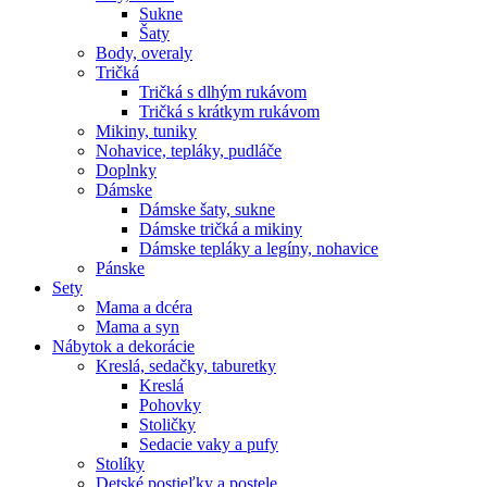
Sukne
Šaty
Body, overaly
Tričká
Tričká s dlhým rukávom
Tričká s krátkym rukávom
Mikiny, tuniky
Nohavice, tepláky, pudláče
Doplnky
Dámske
Dámske šaty, sukne
Dámske tričká a mikiny
Dámske tepláky a legíny, nohavice
Pánske
Sety
Mama a dcéra
Mama a syn
Nábytok a dekorácie
Kreslá, sedačky, taburetky
Kreslá
Pohovky
Stoličky
Sedacie vaky a pufy
Stolíky
Detské postieľky a postele