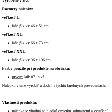
Vyrobené v EÚ.
Rozmery nálepky:
veľkosť L:
laň: (š x v): 46 x 51 cm
veľkosť XL:
laň: (š x v): 66 x 73 cm
veľkosť XXL:
laň: (š x v): 96 x 106 cm
Farby použité pri produkte na obrázku:
prvom:
laň: 071 sivá
Nálepku vieme vyrobiť a dodať v týchto farebných prevedeniach:
Vlastnosti produktu:
nálepka je vhodná na hladkú omietku, odmastenú a vysušenú.