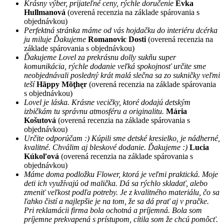
Krásny výber, prijateľné ceny, rýchle doručenie
Evka
Hullmanová
(overená recenzia na základe spárovania s
objednávkou)
Perfektná stránka máme od vás hojdačku do interiéru dcérka
ju miluje Ďakujeme
Romanovic Dosti
(overená recenzia na
základe spárovania s objednávkou)
Ďakujeme Lovel za prekrásnu dolly sukňu super
komunikácia, rýchle dodanie veľká spokojnosť určite sme
neobjednávali posledný krát malá slečna sa zo sukničky veľmi
teší
Hãppy Mõţhęr
(overená recenzia na základe spárovania
s objednávkou)
Lovel je láska. Krásne vecičky, ktoré dodajú detským
izbičkám tu správnu atmosféru a originalitu.
Mária
Košutová
(overená recenzia na základe spárovania s
objednávkou)
Určite odporúčam :) Kúpili sme detské kresielko, je nádherné,
kvalitné. Chválim aj bleskové dodanie. Ďakujeme :)
Lucia
Kúkoľová
(overená recenzia na základe spárovania s
objednávkou)
Máme doma podložku Flower, ktorá je veľmi praktická. Moje
deti ich využívajú od malička. Dá sa rýchlo skladať, alebo
zmeniť veľkost podľa potreby. Je z kvalitného materiálu, čo sa
ľahko čistí a najlepšie je na tom, že sa dá prať aj v pračke.
Pri reklamácii firma bola ochotná a príjemná. Bola som
príjemne prekvapená s prístupom, cítila som že chcú pomôcť.