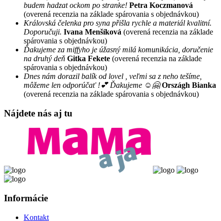
budem hadzat ockom po stranke!
Petra Koczmanová
(overená recenzia na základe spárovania s objednávkou)
Královská čelenka pro syna přišla rychle a materiál kvalitní.
Doporučuji.
Ivana Menšíková
(overená recenzia na základe
spárovania s objednávkou)
Ďakujeme za miffyho je úžasný milá komunikácia, doručenie
na druhý deň
Gitka Fekete
(overená recenzia na základe
spárovania s objednávkou)
Dnes nám dorazil balík od lovel , veľmi sa z neho tešíme,
môžeme len odporúčať !💕 Ďakujeme ☺️🤗
Országh Bianka
(overená recenzia na základe spárovania s objednávkou)
Nájdete nás aj tu
Informácie
Kontakt