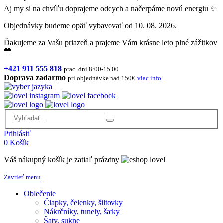
Aj my si na chvíľu doprajeme oddych a načerpáme novú energiu ✨
Objednávky budeme opäť vybavovať od 10. 08. 2026.
Ďakujeme za Vašu priazeň a prajeme Vám krásne leto plné zážitkov
💛
+421 911 555 818
prac. dni 8:00-15:00
Doprava zadarmo
pri objednávke nad 150€
viac info
Prihlásiť
0
Košík
Váš nákupný košík je zatiaľ prázdny
Zavrieť menu
Oblečenie
Čiapky, čelenky, šiltovky
Nákrčníky, tunely, šatky
Šaty, sukne