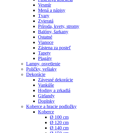
Vesmír
Mená a nápisy
Tvary
Zvieratá
Príroda, kvety, stromy
Balóny, šarkany
Ostatné
Vianoce
Zástena za posteľ
Tapety
Plagáty
Lampy, osvetlenie
Poličky, vešiaky
Dekorácie
Závesné dekorácie
Vankúše
Hodiny a zrkadlá
Girlandy
Doplnky
Koberce a hracie podložky
Koberce
Ø 100 cm
Ø 120 cm
Ø 140 cm