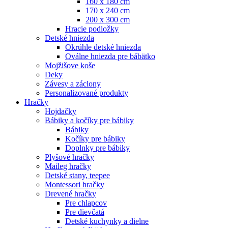
160 x 180 cm
170 x 240 cm
200 x 300 cm
Hracie podložky
Detské hniezda
Okrúhle detské hniezda
Oválne hniezda pre bábätko
Mojžišove koše
Deky
Závesy a záclony
Personalizované produkty
Hračky
Hojdačky
Bábiky a kočíky pre bábiky
Bábiky
Kočíky pre bábiky
Doplnky pre bábiky
Plyšové hračky
Maileg hračky
Detské stany, teepee
Montessori hračky
Drevené hračky
Pre chlapcov
Pre dievčatá
Detské kuchynky a dielne