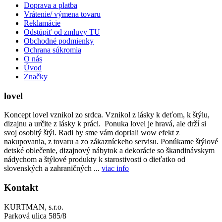
Doprava a platba
Vrátenie/ výmena tovaru
Reklamácie
Odstúpiť od zmluvy TU
Obchodné podmienky
Ochrana súkromia
O nás
Úvod
Značky
lovel
Koncept lovel vznikol zo srdca. Vznikol z lásky k deťom, k štýlu,
dizajnu a určite z lásky k práci. Ponuka lovel je hravá, ale drží si
svoj osobitý štýl. Radi by sme vám dopriali wow efekt z
nakupovania, z tovaru a zo zákazníckeho servisu. Ponúkame štýlové
detské oblečenie, dizajnový nábytok a dekorácie so škandinávskym
nádychom a štýlové produkty k starostivosti o dieťatko od
slovenských a zahraničných ...
viac info
Kontakt
KURTMAN, s.r.o.
Parková ulica 585/8