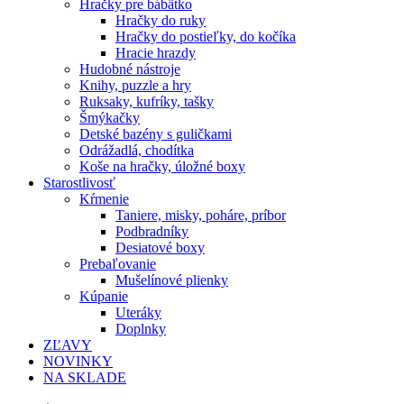
Hračky pre bábätko
Hračky do ruky
Hračky do postieľky, do kočíka
Hracie hrazdy
Hudobné nástroje
Knihy, puzzle a hry
Ruksaky, kufríky, tašky
Šmýkačky
Detské bazény s guličkami
Odrážadlá, chodítka
Koše na hračky, úložné boxy
Starostlivosť
Kŕmenie
Taniere, misky, poháre, príbor
Podbradníky
Desiatové boxy
Prebaľovanie
Mušelínové plienky
Kúpanie
Uteráky
Doplnky
ZĽAVY
NOVINKY
NA SKLADE