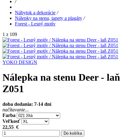
/
Nábytok a dekorácie
/
Nálepky na stenu, tapety a plagáty
/
Forest - Lesný motív
1 z 109
YOKO DESIGN
Nálepka na stenu Deer - laň
Z051
doba dodania: 7-14 dní
načítavanie...
Farba
Veľkosť
22,55
€
Do košíka