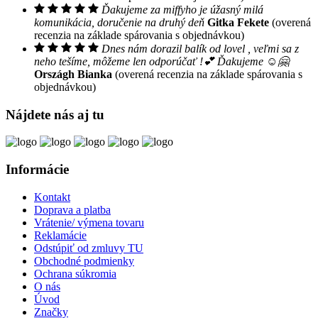
Ďakujeme za miffyho je úžasný milá
komunikácia, doručenie na druhý deň
Gitka Fekete
(overená
recenzia na základe spárovania s objednávkou)
Dnes nám dorazil balík od lovel , veľmi sa z
neho tešíme, môžeme len odporúčať !💕 Ďakujeme ☺️🤗
Országh Bianka
(overená recenzia na základe spárovania s
objednávkou)
Nájdete nás aj tu
Informácie
Kontakt
Doprava a platba
Vrátenie/ výmena tovaru
Reklamácie
Odstúpiť od zmluvy TU
Obchodné podmienky
Ochrana súkromia
O nás
Úvod
Značky