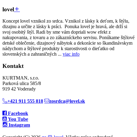
lovel
Koncept lovel vznikol zo srdca. Vznikol z lásky k deťom, k štýlu,
dizajnu a určite z lásky k práci. Ponuka lovel je hravá, ale drží si
svoj osobitý štýl. Radi by sme vám dopriali wow efekt z
nakupovania, z tovaru a zo zákazníckeho servisu. Ponúkame štýlové
detské oblečenie, dizajnový nábytok a dekorácie so škandinávskym
nádychom a štýlové produkty k starostivosti o dieťatko od
slovenských a zahraničných ...
viac info
Kontakt
KURTMAN, s.r.o.
Parková ulica 585/8
919 42 Voderady
+421 911 555 818
zosrdca@lovel.sk
Facebook
You Tube
Instagram