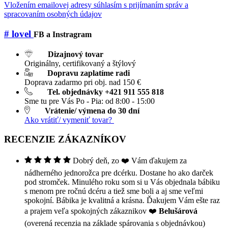
Vložením emailovej adresy súhlasím s prijímaním správ a
spracovaním osobných údajov
# lovel
FB a Instragram
Dizajnový tovar
Originálny, certifikovaný a štýlový
Dopravu zaplatíme radi
Doprava zadarmo pri obj. nad 150 €
Tel. objednávky +421 911 555 818
Sme tu pre Vás Po - Pia: od 8:00 - 15:00
Vrátenie/ výmena do 30 dní
Ako vrátiť/ vymeniť tovar?
RECENZIE ZÁKAZNÍKOV
Dobrý deň, zo ❤️ Vám ďakujem za
nádherného jednorožca pre dcérku. Dostane ho ako darček
pod stromček. Minulého roku som si u Vás objednala bábiku
s menom pre ročnú dcéru a tiež sme boli a aj sme veľmi
spokojní. Bábika je kvalitná a krásna. Ďakujem Vám ešte raz
a prajem veľa spokojných zákaznikov ❤️
Belušárová
(overená recenzia na základe spárovania s objednávkou)