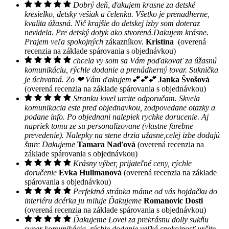
Dobrý deň, ďakujem krasne za detské
kresielko, detsky vešiak a čelenku. Všetko je prenadherne,
kvalita úžasná. Nič krajšie do detskej izby som doteraz
nevidela. Pre detský dotyk ako stvorená.Dakujem krásne.
Prajem veľa spokojných
zákazníkov.
Kristína
(overená
recenzia na základe spárovania s objednávkou)
chcela vy som sa Vám poďakovať za úžasnú
komunikáciu, rýchle dodanie a prenádherný tovar. Suknička
je úchvatná. Zo ❤ Vám ďakujem💕💕💕
Janka Švošová
(overená recenzia na základe spárovania s objednávkou)
Stranku lovel urcite odporučam. Skvela
komunikacia este pred objednavkou, zodpovedane otazky a
podane info. Po objednani nalepiek rychke dorucenie. Aj
napriek tomu ze su personalizovane (vlastne farebne
prevedenie). Nalepky na stene drzia užasne,celej izbe dodajú
šmrc Dakujeme
Tamara Naďová
(overená recenzia na
základe spárovania s objednávkou)
Krásny výber, prijateľné ceny, rýchle
doručenie
Evka Hullmanová
(overená recenzia na základe
spárovania s objednávkou)
Perfektná stránka máme od vás hojdačku do
interiéru dcérka ju miluje Ďakujeme
Romanovic Dosti
(overená recenzia na základe spárovania s objednávkou)
Ďakujeme Lovel za prekrásnu dolly sukňu
super komunikácia, rýchle dodanie veľká spokojnosť určite