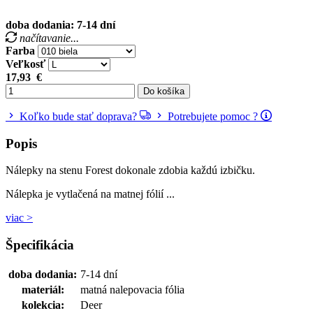
doba dodania: 7-14 dní
načítavanie...
Farba
Veľkosť
17,93
€
Do košíka
Koľko bude stať doprava?
Potrebujete pomoc ?
Popis
Nálepky na stenu Forest dokonale zdobia každú izbičku.
Nálepka je vytlačená na matnej fólií ...
viac >
Špecifikácia
doba dodania:
7-14 dní
materiál:
matná nalepovacia fólia
kolekcia:
Deer