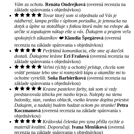
Vám za ochotu.
Renáta Ondrejková
(overená recenzia na
základe spárovania s objednávkou)
Tovar ktorý som si objednala od Vás je
nádherný, lampa prišla v úplnom poriadku, je jemnucka na
dotyk a úplne sa stotožňuje s fotkou ktorú máte na eshope 🙏
určite si zopakujem nákup ešte u vás. Ďakujem a prajem veľa
spokojných zákazníkov ❤️
Klaudia Špegárová
(overená
recenzia na základe spárovania s objednávkou)
Perfektná komunikacia, ešte sme aj darček
dostali. Ďakujeme krásne
Eri Fraňová
(overená recenzia na
základe spárovania s objednávkou)
Veľmi rýchly a ochotný prístup, chcela som
vrátiť peniaze lebo sme si rozmysleli kúpu a okamžite mi to
ochotne vyriešili.
Soňa Barbieriková
(overená recenzia na
základe spárovania s objednávkou)
Krasne pastelove farby, tak som si vzdy
predstavovala izbicku pre nasho krpca. Nalepky na stenu
baloniky, stan, vankus oblacik, vsetko krasne doplna priestor.
Dakujem, a nadalej budem hadzat ockom po stranke!
Petra
Koczmanová
(overená recenzia na základe spárovania s
objednávkou)
Královská čelenka pro syna přišla rychle a
materiál kvalitní. Doporučuji.
Ivana Menšíková
(overená
recenzia na základe spárovania s objednávkou)