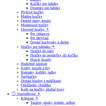
Kočíky pre bábiky
Doplnky pre bábiky
Plyšové hračky
Maileg hračky
Detské stany, teepee
Montessori hračky
Drevené hračky
Pre chlapcov
Pre dievčatá
Detské kuchynky a dielne
Hračky pre bábätko
Hračky do ruky
Hračky do postieľky, do kočíka
Hracie hrazdy
Hudobné nástroje
Knihy, puzzle a hry
Ruksaky, kufríky, tašky
Šmýkačky
Detské bazény s guličkami
Odrážadlá, chodítka
Koše na hračky, úložné boxy
Starostlivosť
Kŕmenie
Taniere, misky, poháre, príbor