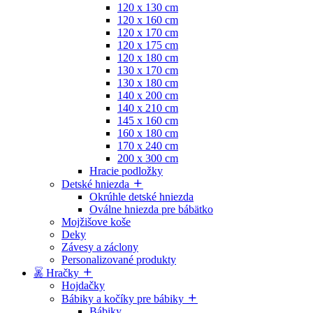
120 x 130 cm
120 x 160 cm
120 x 170 cm
120 x 175 cm
120 x 180 cm
130 x 170 cm
130 x 180 cm
140 x 200 cm
140 x 210 cm
145 x 160 cm
160 x 180 cm
170 x 240 cm
200 x 300 cm
Hracie podložky
Detské hniezda
Okrúhle detské hniezda
Oválne hniezda pre bábätko
Mojžišove koše
Deky
Závesy a záclony
Personalizované produkty
Hračky
Hojdačky
Bábiky a kočíky pre bábiky
Bábiky