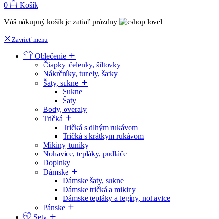
0
Košík
Váš nákupný košík je zatiaľ prázdny
Zavrieť menu
Oblečenie
Čiapky, čelenky, šiltovky
Nákrčníky, tunely, šatky
Šaty, sukne
Sukne
Šaty
Body, overaly
Tričká
Tričká s dlhým rukávom
Tričká s krátkym rukávom
Mikiny, tuniky
Nohavice, tepláky, pudláče
Doplnky
Dámske
Dámske šaty, sukne
Dámske tričká a mikiny
Dámske tepláky a legíny, nohavice
Pánske
Sety