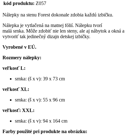
kód produktu:
Z057
Nálepky na stenu Forest dokonale zdobia každú izbičku.
Nálepka je vytlačená na matnej fólií. Nálepku tvorí
malá srnka. Môže zdobiť nie len steny, ale aj nábytok a okná a
vytvoriť tak jedinečný dizajn detskej izbičky.
Vyrobené v EÚ.
Rozmery nálepky:
veľkosť L:
srnka: (š x v): 39 x 73 cm
veľkosť XL:
srnka: (š x v): 55 x 96 cm
veľkosť: XXL:
srnka: (š x v): 94 x 164 cm
Farby použité pri produkte na obrázku: