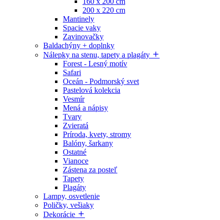
160 x 200 cm
200 x 220 cm
Mantinely
Spacie vaky
Zavinovačky
Baldachýny + doplnky
Nálepky na stenu, tapety a plagáty
Forest - Lesný motív
Safari
Oceán - Podmorský svet
Pastelová kolekcia
Vesmír
Mená a nápisy
Tvary
Zvieratá
Príroda, kvety, stromy
Balóny, šarkany
Ostatné
Vianoce
Zástena za posteľ
Tapety
Plagáty
Lampy, osvetlenie
Poličky, vešiaky
Dekorácie