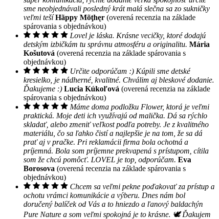
sme neobjednávali posledný krát malá slečna sa zo sukničky
veľmi teší
Hãppy Mõţhęr
(overená recenzia na základe
spárovania s objednávkou)
Lovel je láska. Krásne vecičky, ktoré dodajú
detským izbičkám tu správnu atmosféru a originalitu.
Mária
Košutová
(overená recenzia na základe spárovania s
objednávkou)
Určite odporúčam :) Kúpili sme detské
kresielko, je nádherné, kvalitné. Chválim aj bleskové dodanie.
Ďakujeme :)
Lucia Kúkoľová
(overená recenzia na základe
spárovania s objednávkou)
Máme doma podložku Flower, ktorá je veľmi
praktická. Moje deti ich využívajú od malička. Dá sa rýchlo
skladať, alebo zmeniť veľkost podľa potreby. Je z kvalitného
materiálu, čo sa ľahko čistí a najlepšie je na tom, že sa dá
prať aj v pračke. Pri reklamácii firma bola ochotná a
príjemná. Bola som príjemne prekvapená s prístupom, cítila
som že chcú pomôcť. LOVEL je top, odporúčam.
Eva
Borosova
(overená recenzia na základe spárovania s
objednávkou)
Chcem sa veľmi pekne poďakovať za prístup a
ochotu vrámci komunikácie a výberu. Dnes nám bol
doručený balíček od Vás a to hniezdo a ľanový baldachýn
Pure Nature a som veľmi spokojná je to krásne. 🕊 Ďakujem