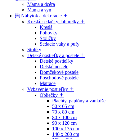
Mama a dcéra
Mama a syn
Nábytok a dekorácie
Kreslá, sedačky, taburetky
Kreslá
Pohovky
Stoličky
Sedacie vaky a pufy
Stolíky
Detské postieľky a postele
Detské postieľky
Detské postele
Domčekové postele
Poschodové postele
Matrace
Vybavenie postieľky
Obliečky
Plachty, paplóny a vankúše
50 x 65 cm
70 x 80 cm
80 x 100 cm
90 x 120 cm
100 x 135 cm
140 x 200 cm