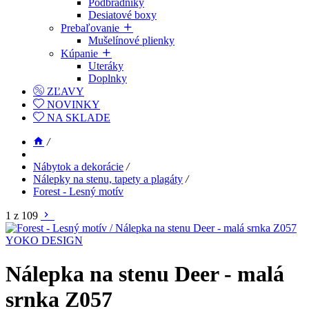
Podbradníky
Desiatové boxy
Prebaľovanie
Mušelínové plienky
Kúpanie
Uteráky
Doplnky
ZĽAVY
NOVINKY
NA SKLADE
/
Nábytok a dekorácie
/
Nálepky na stenu, tapety a plagáty
/
Forest - Lesný motív
1 z 109
YOKO DESIGN
Nálepka na stenu Deer - malá
srnka Z057