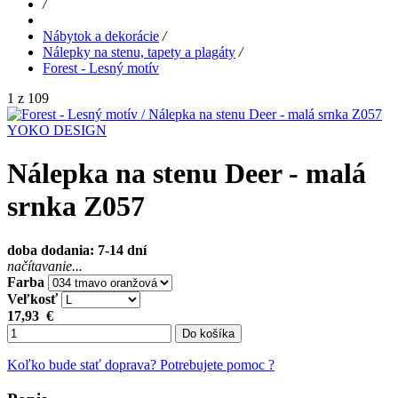
/
Nábytok a dekorácie
/
Nálepky na stenu, tapety a plagáty
/
Forest - Lesný motív
1 z 109
YOKO DESIGN
Nálepka na stenu Deer - malá
srnka Z057
doba dodania: 7-14 dní
načítavanie...
Farba
Veľkosť
17,93
€
Do košíka
Koľko bude stať doprava?
Potrebujete pomoc ?