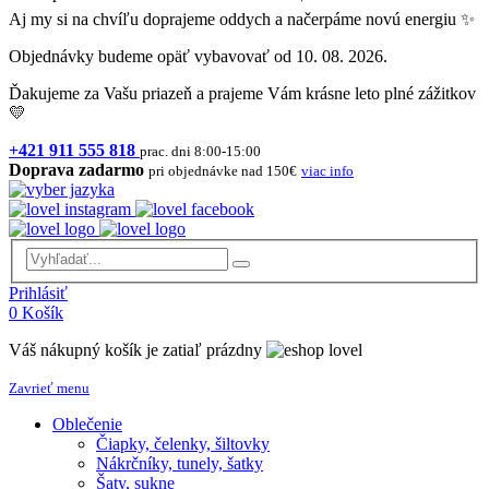
Aj my si na chvíľu doprajeme oddych a načerpáme novú energiu ✨
Objednávky budeme opäť vybavovať od 10. 08. 2026.
Ďakujeme za Vašu priazeň a prajeme Vám krásne leto plné zážitkov
💛
+421 911 555 818
prac. dni 8:00-15:00
Doprava zadarmo
pri objednávke nad 150€
viac info
Prihlásiť
0
Košík
Váš nákupný košík je zatiaľ prázdny
Zavrieť menu
Oblečenie
Čiapky, čelenky, šiltovky
Nákrčníky, tunely, šatky
Šaty, sukne