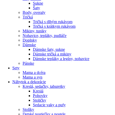
Sukne
Šaty
Body, overaly
Tričká
Tričká s dlhým rukávom
Tričká s krátkym rukávom
Mikiny, tuniky
Nohavice, tepláky, pudláče
Doplnky
Dámske
Dámske šaty, sukne
Dámske tričká a mikiny
Dámske tepláky a legíny, nohavice
Pánske
Sety
Mama a dcéra
Mama a syn
Nábytok a dekorácie
Kreslá, sedačky, taburetky
Kreslá
Pohovky
Stoličky
Sedacie vaky a pufy
Stolíky
Detské postieľky a postele