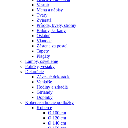
Vesmír
Mená a nápisy
Tvary
Zvieratá
Príroda, kvety, stromy
Balóny, šarkany
Ostatné
Vianoce
Zástena za posteľ
Tapety
Plagáty
Lampy, osvetlenie
Poličky, vešiaky
Dekorácie
Závesné dekorácie
Vankúše
Hodiny a zrkadlá
Girlandy
Doplnky
Koberce a hracie podložky
Koberce
Ø 100 cm
Ø 120 cm
Ø 140 cm