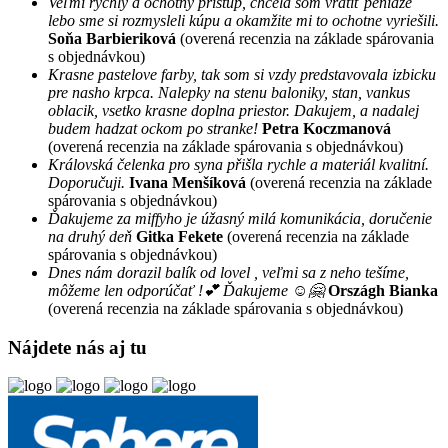
Veľmi rýchly a ochotný prístup, chcela som vrátiť peniaze
lebo sme si rozmysleli kúpu a okamžite mi to ochotne vyriešili.
Soňa Barbieriková
(overená recenzia na základe spárovania
s objednávkou)
Krasne pastelove farby, tak som si vzdy predstavovala izbicku
pre nasho krpca. Nalepky na stenu baloniky, stan, vankus
oblacik, vsetko krasne doplna priestor. Dakujem, a nadalej
budem hadzat ockom po stranke!
Petra Koczmanová
(overená recenzia na základe spárovania s objednávkou)
Královská čelenka pro syna přišla rychle a materiál kvalitní.
Doporučuji.
Ivana Menšíková
(overená recenzia na základe
spárovania s objednávkou)
Ďakujeme za miffyho je úžasný milá komunikácia, doručenie
na druhý deň
Gitka Fekete
(overená recenzia na základe
spárovania s objednávkou)
Dnes nám dorazil balík od lovel , veľmi sa z neho tešíme,
môžeme len odporúčať !💕 Ďakujeme ☺️🤗
Országh Bianka
(overená recenzia na základe spárovania s objednávkou)
Nájdete nás aj tu