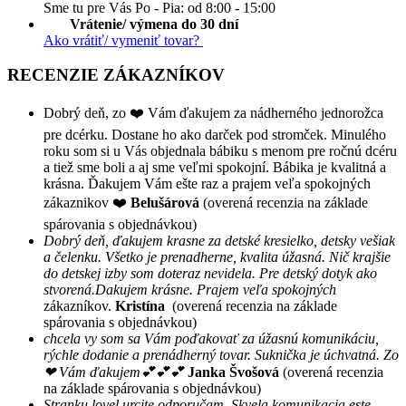
Sme tu pre Vás Po - Pia: od 8:00 - 15:00
Vrátenie/ výmena do 30 dní
Ako vrátiť/ vymeniť tovar?
RECENZIE ZÁKAZNÍKOV
Dobrý deň, zo ❤️ Vám ďakujem za nádherného jednorožca
pre dcérku. Dostane ho ako darček pod stromček. Minulého
roku som si u Vás objednala bábiku s menom pre ročnú dcéru
a tiež sme boli a aj sme veľmi spokojní. Bábika je kvalitná a
krásna. Ďakujem Vám ešte raz a prajem veľa spokojných
zákaznikov ❤️
Belušárová
(overená recenzia na základe
spárovania s objednávkou)
Dobrý deň, ďakujem krasne za detské kresielko, detsky vešiak
a čelenku. Všetko je prenadherne, kvalita úžasná. Nič krajšie
do detskej izby som doteraz nevidela. Pre detský dotyk ako
stvorená.Dakujem krásne. Prajem veľa spokojných
zákazníkov.
Kristína
(overená recenzia na základe
spárovania s objednávkou)
chcela vy som sa Vám poďakovať za úžasnú komunikáciu,
rýchle dodanie a prenádherný tovar. Suknička je úchvatná. Zo
❤ Vám ďakujem💕💕💕
Janka Švošová
(overená recenzia
na základe spárovania s objednávkou)
Stranku lovel urcite odporučam. Skvela komunikacia este