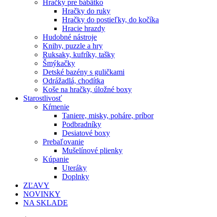
Hračky pre bábätko
Hračky do ruky
Hračky do postieľky, do kočíka
Hracie hrazdy
Hudobné nástroje
Knihy, puzzle a hry
Ruksaky, kufríky, tašky
Šmýkačky
Detské bazény s guličkami
Odrážadlá, chodítka
Koše na hračky, úložné boxy
Starostlivosť
Kŕmenie
Taniere, misky, poháre, príbor
Podbradníky
Desiatové boxy
Prebaľovanie
Mušelínové plienky
Kúpanie
Uteráky
Doplnky
ZĽAVY
NOVINKY
NA SKLADE