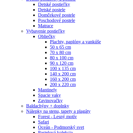
Detské postieľky
Detské postele
Domčekové postele
Poschodové postele
Matrace
Vybavenie postieľky
Obliečky
Plachty, paplóny a vankúše
50 x 65 cm
70 x 80 cm
80 x 100 cm
90 x 120 cm
100 x 135 cm
140 x 200 cm
160 x 200 cm
200 x 220 cm
Mantinely
Spacie vaky
Zavinovačky
Baldachýny + doplnky
Nálepky na stenu, tapety a plagáty
Forest - Lesný motív
Safari
Oceán - Podmorský svet
Pastelová kolekcia