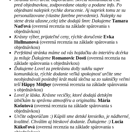
pred objednavkou, zodpovedane otazky a podane info. Po
objednani nalepiek rychke dorucenie. Aj napriek tomu ze su
personalizovane (vlastne farebne prevedenie). Nalepky na
stene drzia užasne,celej izbe dodajú šmrc Dakujeme
Tamara
Naďová
(overená recenzia na základe spárovania s
objednávkou)
Krásny výber, prijateľné ceny, rýchle doručenie
Evka
Hullmanová
(overená recenzia na základe spárovania s
objednávkou)
Perfektná stránka máme od vás hojdačku do interiéru dcérka
ju miluje Ďakujeme
Romanovic Dosti
(overená recenzia na
základe spárovania s objednávkou)
Ďakujeme Lovel za prekrásnu dolly sukňu super
komunikácia, rýchle dodanie veľká spokojnosť určite sme
neobjednávali posledný krát malá slečna sa zo sukničky veľmi
teší
Hãppy Mõţhęr
(overená recenzia na základe spárovania
s objednávkou)
Lovel je láska. Krásne vecičky, ktoré dodajú detským
izbičkám tu správnu atmosféru a originalitu.
Mária
Košutová
(overená recenzia na základe spárovania s
objednávkou)
Určite odporúčam :) Kúpili sme detské kresielko, je nádherné,
kvalitné. Chválim aj bleskové dodanie. Ďakujeme :)
Lucia
Kúkoľová
(overená recenzia na základe spárovania s