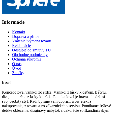
Informácie
Kontakt
Doprava a platba
Vrátenie/ výmena tovaru
Reklamácie
Odstúpiť od zmluvy TU
Obchodné podmienky
Ochrana súkromia
O nás
Úvod
Značky
lovel
Koncept lovel vznikol zo srdca. Vznikol z lásky k deťom, k štýlu,
dizajnu a určite z lásky k práci. Ponuka lovel je hravá, ale drží si
svoj osobitý štýl. Radi by sme vám dopriali wow efekt z
nakupovania, z tovaru a zo zákazníckeho servisu. Ponúkame štýlové
detské oblečenie, dizajnový nábytok a dekorácie so škandinávskym