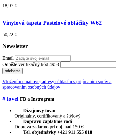
18,97 €
Vinylová tapeta Pastelové obláčiky W62
50,22 €
Newsletter
Email
Odpíšte verifikačný kód 4953
odoberať
Vložením emailovej adresy súhlasím s prijímaním správ a
spracovaním osobných údajov
# lovel
FB a Instragram
Dizajnový tovar
Originálny, certifikovaný a štýlový
Dopravu zaplatíme radi
Doprava zadarmo pri obj. nad 150 €
Tel. objednávky +421 911 555 818