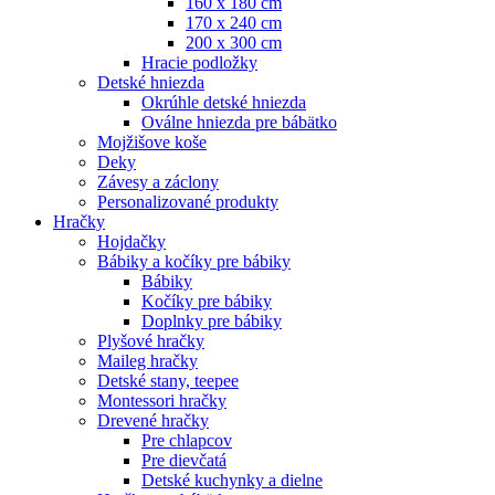
160 x 180 cm
170 x 240 cm
200 x 300 cm
Hracie podložky
Detské hniezda
Okrúhle detské hniezda
Oválne hniezda pre bábätko
Mojžišove koše
Deky
Závesy a záclony
Personalizované produkty
Hračky
Hojdačky
Bábiky a kočíky pre bábiky
Bábiky
Kočíky pre bábiky
Doplnky pre bábiky
Plyšové hračky
Maileg hračky
Detské stany, teepee
Montessori hračky
Drevené hračky
Pre chlapcov
Pre dievčatá
Detské kuchynky a dielne