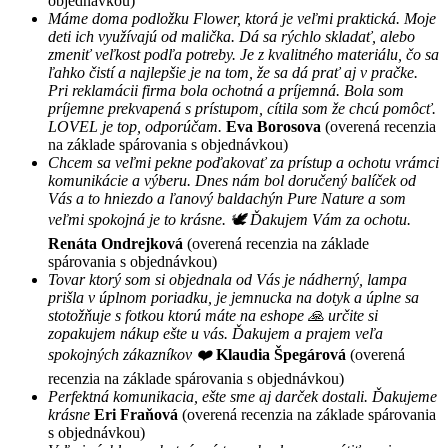
objednávkou)
Máme doma podložku Flower, ktorá je veľmi praktická. Moje
deti ich využívajú od malička. Dá sa rýchlo skladať, alebo
zmeniť veľkost podľa potreby. Je z kvalitného materiálu, čo sa
ľahko čistí a najlepšie je na tom, že sa dá prať aj v pračke.
Pri reklamácii firma bola ochotná a príjemná. Bola som
príjemne prekvapená s prístupom, cítila som že chcú pomôcť.
LOVEL je top, odporúčam.
Eva Borosova
(overená recenzia
na základe spárovania s objednávkou)
Chcem sa veľmi pekne poďakovať za prístup a ochotu vrámci
komunikácie a výberu. Dnes nám bol doručený balíček od
Vás a to hniezdo a ľanový baldachýn Pure Nature a som
veľmi spokojná je to krásne. 🕊 Ďakujem Vám za ochotu.
Renáta Ondrejková
(overená recenzia na základe
spárovania s objednávkou)
Tovar ktorý som si objednala od Vás je nádherný, lampa
prišla v úplnom poriadku, je jemnucka na dotyk a úplne sa
stotožňuje s fotkou ktorú máte na eshope 🙏 určite si
zopakujem nákup ešte u vás. Ďakujem a prajem veľa
spokojných zákazníkov ❤️
Klaudia Špegárová
(overená
recenzia na základe spárovania s objednávkou)
Perfektná komunikacia, ešte sme aj darček dostali. Ďakujeme
krásne
Eri Fraňová
(overená recenzia na základe spárovania
s objednávkou)