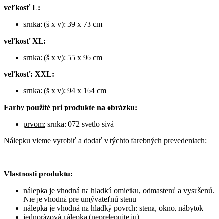
veľkosť L:
srnka: (š x v): 39 x 73 cm
veľkosť XL:
srnka: (š x v): 55 x 96 cm
veľkosť: XXL:
srnka: (š x v): 94 x 164 cm
Farby použité pri produkte na obrázku:
prvom:
srnka: 072 svetlo sivá
Nálepku vieme vyrobiť a dodať v týchto farebných prevedeniach:
Vlastnosti produktu:
nálepka je vhodná na hladkú omietku, odmastenú a vysušenú.
Nie je vhodná pre umývateľnú stenu
nálepka je vhodná na hladký povrch: stena, okno, nábytok
jednorázová nálepka (neprelepujte ju)