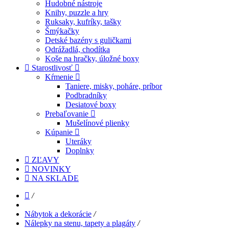
Hudobné nástroje
Knihy, puzzle a hry
Ruksaky, kufríky, tašky
Šmýkačky
Detské bazény s guličkami
Odrážadlá, chodítka
Koše na hračky, úložné boxy
Starostlivosť
Kŕmenie
Taniere, misky, poháre, príbor
Podbradníky
Desiatové boxy
Prebaľovanie
Mušelínové plienky
Kúpanie
Uteráky
Doplnky
ZĽAVY
NOVINKY
NA SKLADE
/
Nábytok a dekorácie
/
Nálepky na stenu, tapety a plagáty
/