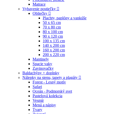
Matrace
Vybavenie postieľky
Obliečky
Plachty, paplóny a vankúše
50 x 65 cm
70 x 80 cm
80 x 100 cm
90 x 120 cm
100 x 135 cm
140 x 200 cm
160 x 200 cm
200 x 220 cm
Mantinely
Spacie vaky
Zavinovačky
Baldachýny + doplnky
Nálepky na stenu, tapety a plagáty
Forest - Lesný motív
Safari
Oceán - Podmorský svet
Pastelová kolekcia
Vesmír
Mená a nápisy
Tvary