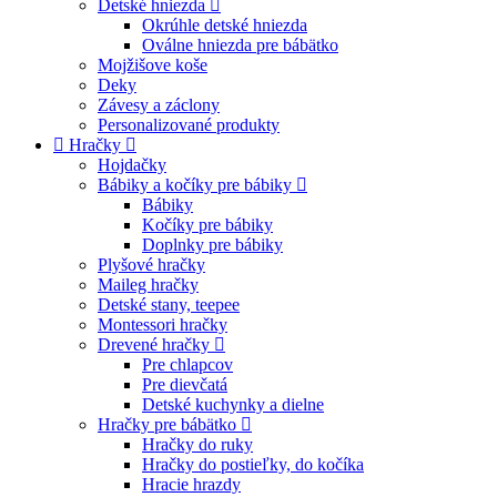
Detské hniezda
Okrúhle detské hniezda
Oválne hniezda pre bábätko
Mojžišove koše
Deky
Závesy a záclony
Personalizované produkty
Hračky
Hojdačky
Bábiky a kočíky pre bábiky
Bábiky
Kočíky pre bábiky
Doplnky pre bábiky
Plyšové hračky
Maileg hračky
Detské stany, teepee
Montessori hračky
Drevené hračky
Pre chlapcov
Pre dievčatá
Detské kuchynky a dielne
Hračky pre bábätko
Hračky do ruky
Hračky do postieľky, do kočíka
Hracie hrazdy