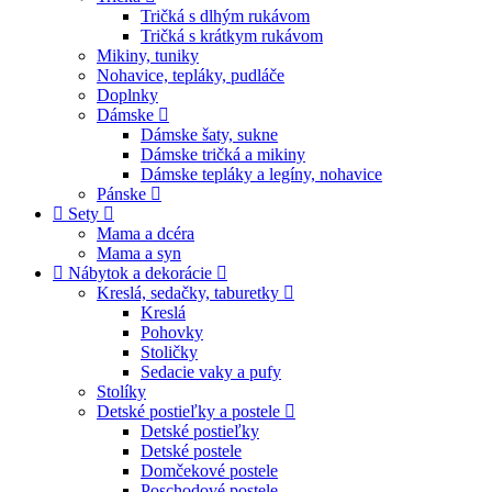
Tričká s dlhým rukávom
Tričká s krátkym rukávom
Mikiny, tuniky
Nohavice, tepláky, pudláče
Doplnky
Dámske
Dámske šaty, sukne
Dámske tričká a mikiny
Dámske tepláky a legíny, nohavice
Pánske
Sety
Mama a dcéra
Mama a syn
Nábytok a dekorácie
Kreslá, sedačky, taburetky
Kreslá
Pohovky
Stoličky
Sedacie vaky a pufy
Stolíky
Detské postieľky a postele
Detské postieľky
Detské postele
Domčekové postele
Poschodové postele