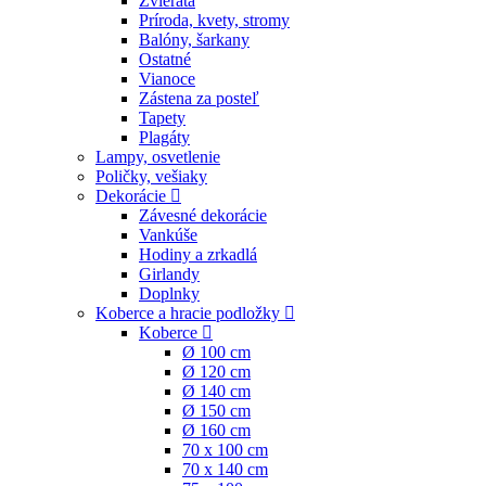
Zvieratá
Príroda, kvety, stromy
Balóny, šarkany
Ostatné
Vianoce
Zástena za posteľ
Tapety
Plagáty
Lampy, osvetlenie
Poličky, vešiaky
Dekorácie
Závesné dekorácie
Vankúše
Hodiny a zrkadlá
Girlandy
Doplnky
Koberce a hracie podložky
Koberce
Ø 100 cm
Ø 120 cm
Ø 140 cm
Ø 150 cm
Ø 160 cm
70 x 100 cm
70 x 140 cm