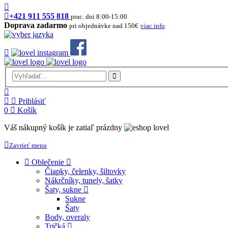
+421 911 555 818
prac. dni 8:00-15:00
Doprava zadarmo
pri objednávke nad 150€
viac info
Prihlásiť
0
Košík
Váš nákupný košík je zatiaľ prázdny
Zavrieť menu
Oblečenie
Čiapky, čelenky, šiltovky
Nákrčníky, tunely, šatky
Šaty, sukne
Sukne
Šaty
Body, overaly
Tričká