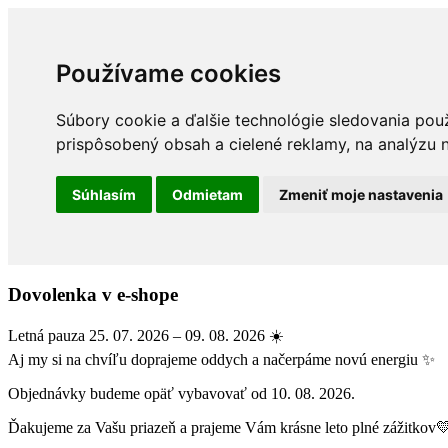
Používame cookies
Súbory cookie a ďalšie technológie sledovania pou
prispôsobený obsah a cielené reklamy, na analýzu n
Súhlasím
Odmietam
Zmeniť moje nastavenia
Dovolenka v e-shope
Letná pauza 25. 07. 2026 – 09. 08. 2026 ☀️
Aj my si na chvíľu doprajeme oddych a načerpáme novú energiu ✨
Objednávky budeme opäť vybavovať od 10. 08. 2026.
Ďakujeme za Vašu priazeň a prajeme Vám krásne leto plné zážitkov