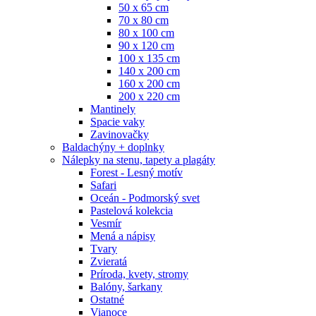
50 x 65 cm
70 x 80 cm
80 x 100 cm
90 x 120 cm
100 x 135 cm
140 x 200 cm
160 x 200 cm
200 x 220 cm
Mantinely
Spacie vaky
Zavinovačky
Baldachýny + doplnky
Nálepky na stenu, tapety a plagáty
Forest - Lesný motív
Safari
Oceán - Podmorský svet
Pastelová kolekcia
Vesmír
Mená a nápisy
Tvary
Zvieratá
Príroda, kvety, stromy
Balóny, šarkany
Ostatné
Vianoce