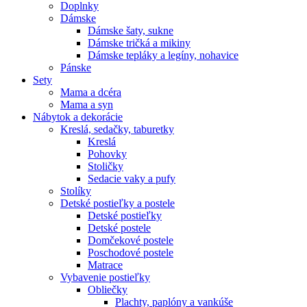
Doplnky
Dámske
Dámske šaty, sukne
Dámske tričká a mikiny
Dámske tepláky a legíny, nohavice
Pánske
Sety
Mama a dcéra
Mama a syn
Nábytok a dekorácie
Kreslá, sedačky, taburetky
Kreslá
Pohovky
Stoličky
Sedacie vaky a pufy
Stolíky
Detské postieľky a postele
Detské postieľky
Detské postele
Domčekové postele
Poschodové postele
Matrace
Vybavenie postieľky
Obliečky
Plachty, paplóny a vankúše