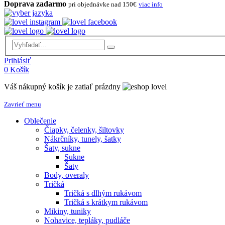
Doprava zadarmo
pri objednávke nad 150€
viac info
Prihlásiť
0
Košík
Váš nákupný košík je zatiaľ prázdny
Zavrieť menu
Oblečenie
Čiapky, čelenky, šiltovky
Nákrčníky, tunely, šatky
Šaty, sukne
Sukne
Šaty
Body, overaly
Tričká
Tričká s dlhým rukávom
Tričká s krátkym rukávom
Mikiny, tuniky
Nohavice, tepláky, pudláče