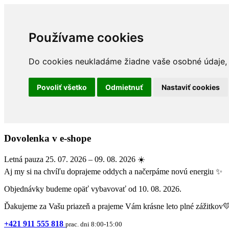
Používame cookies
Do cookies neukladáme žiadne vaše osobné údaje, a
Povoliť všetko
Odmietnuť
Nastaviť cookies
Dovolenka v e-shope
Letná pauza 25. 07. 2026 – 09. 08. 2026 ☀️
Aj my si na chvíľu doprajeme oddych a načerpáme novú energiu ✨
Objednávky budeme opäť vybavovať od 10. 08. 2026.
Ďakujeme za Vašu priazeň a prajeme Vám krásne leto plné zážitkov
+421 911 555 818
prac. dni 8:00-15:00