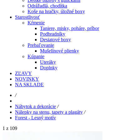
Detské bazény s guličkami
Odrážadlá, chodítka
Koše na hračky, úložné boxy
Starostlivosť
Kŕmenie
Taniere, misky, poháre, príbor
Podbradníky
Desiatové boxy
Prebaľovanie
Mušelínové plienky
Kúpanie
Uteráky
Doplnky
ZĽAVY
NOVINKY
NA SKLADE
/
Nábytok a dekorácie
/
Nálepky na stenu, tapety a plagáty
/
Forest - Lesný motív
1 z 109