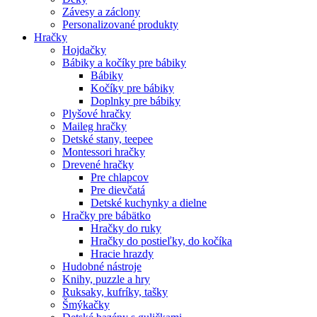
Závesy a záclony
Personalizované produkty
Hračky
Hojdačky
Bábiky a kočíky pre bábiky
Bábiky
Kočíky pre bábiky
Doplnky pre bábiky
Plyšové hračky
Maileg hračky
Detské stany, teepee
Montessori hračky
Drevené hračky
Pre chlapcov
Pre dievčatá
Detské kuchynky a dielne
Hračky pre bábätko
Hračky do ruky
Hračky do postieľky, do kočíka
Hracie hrazdy
Hudobné nástroje
Knihy, puzzle a hry
Ruksaky, kufríky, tašky
Šmýkačky