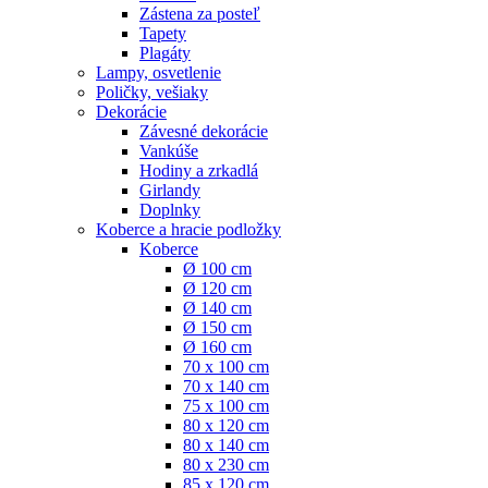
Zástena za posteľ
Tapety
Plagáty
Lampy, osvetlenie
Poličky, vešiaky
Dekorácie
Závesné dekorácie
Vankúše
Hodiny a zrkadlá
Girlandy
Doplnky
Koberce a hracie podložky
Koberce
Ø 100 cm
Ø 120 cm
Ø 140 cm
Ø 150 cm
Ø 160 cm
70 x 100 cm
70 x 140 cm
75 x 100 cm
80 x 120 cm
80 x 140 cm
80 x 230 cm
85 x 120 cm