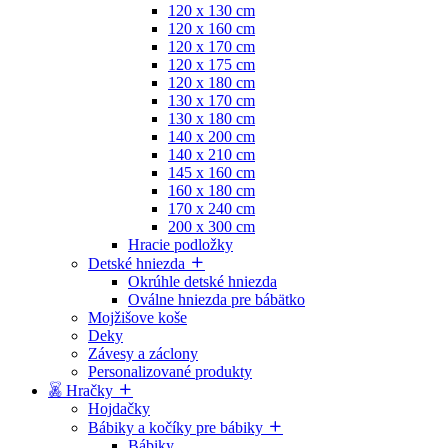
120 x 130 cm
120 x 160 cm
120 x 170 cm
120 x 175 cm
120 x 180 cm
130 x 170 cm
130 x 180 cm
140 x 200 cm
140 x 210 cm
145 x 160 cm
160 x 180 cm
170 x 240 cm
200 x 300 cm
Hracie podložky
Detské hniezda
Okrúhle detské hniezda
Oválne hniezda pre bábätko
Mojžišove koše
Deky
Závesy a záclony
Personalizované produkty
Hračky
Hojdačky
Bábiky a kočíky pre bábiky
Bábiky