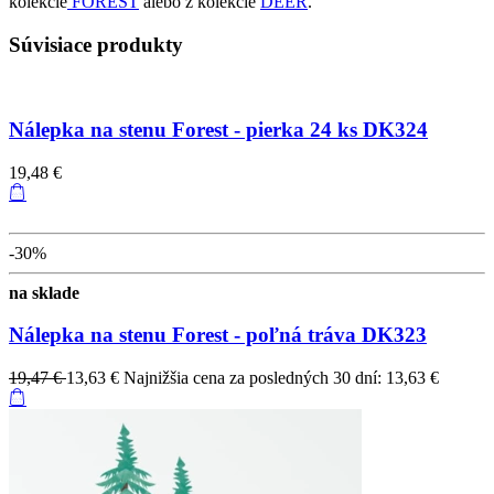
kolekcie
FOREST
alebo z kolekcie
DEER
.
Súvisiace produkty
Nálepka na stenu Forest - pierka 24 ks DK324
19,48 €
-30%
na sklade
Nálepka na stenu Forest - poľná tráva DK323
19,47 €
13,63 €
Najnižšia cena za posledných 30 dní: 13,63 €