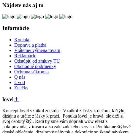
Nájdete nás aj tu
Informácie
Kontakt
Doprava a platba
Vrátenie/ výmena tovaru
Reklamácie
Odstúpiť od zmluvy TU
Obchodné podmienky
Ochrana súkromia
O nás
Úvod
Značky
lovel
Koncept lovel vznikol zo srdca. Vznikol z lásky k deťom, k štýlu,
dizajnu a určite z lásky k práci. Ponuka lovel je hravá, ale drží si
svoj osobitý štýl. Radi by sme vám dopriali wow efekt z
nakupovania, z tovaru a zo zákazníckeho servisu. Ponúkame štýlové
detské oblečenie, dizajnový nábytok a dekorácie so škandinávskym