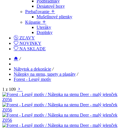
Podbradníky
Desiatové boxy
Prebaľovanie
Mušelínové plienky
Kúpanie
Uteráky
Doplnky
ZĽAVY
NOVINKY
NA SKLADE
/
Nábytok a dekorácie
/
Nálepky na stenu, tapety a plagáty
/
Forest - Lesný motív
1 z 109