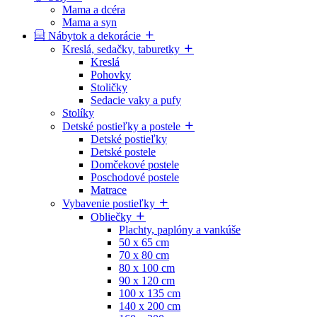
Mama a dcéra
Mama a syn
Nábytok a dekorácie
Kreslá, sedačky, taburetky
Kreslá
Pohovky
Stoličky
Sedacie vaky a pufy
Stolíky
Detské postieľky a postele
Detské postieľky
Detské postele
Domčekové postele
Poschodové postele
Matrace
Vybavenie postieľky
Obliečky
Plachty, paplóny a vankúše
50 x 65 cm
70 x 80 cm
80 x 100 cm
90 x 120 cm
100 x 135 cm
140 x 200 cm