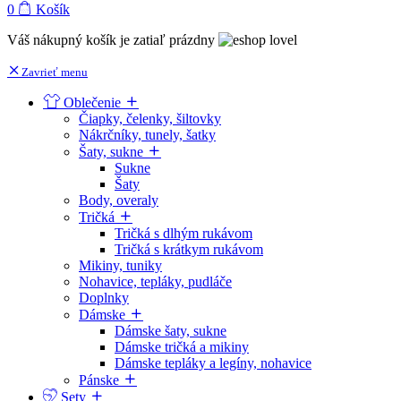
0
Košík
Váš nákupný košík je zatiaľ prázdny
Zavrieť menu
Oblečenie
Čiapky, čelenky, šiltovky
Nákrčníky, tunely, šatky
Šaty, sukne
Sukne
Šaty
Body, overaly
Tričká
Tričká s dlhým rukávom
Tričká s krátkym rukávom
Mikiny, tuniky
Nohavice, tepláky, pudláče
Doplnky
Dámske
Dámske šaty, sukne
Dámske tričká a mikiny
Dámske tepláky a legíny, nohavice
Pánske
Sety