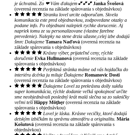
je úchvatná. Zo ❤ Vám ďakujem💕💕💕
Janka Švošová
(overená recenzia na základe spárovania s objednávkou)
Stranku lovel urcite odporučam. Skvela
komunikacia este pred objednavkou, zodpovedane otazky a
podane info. Po objednani nalepiek rychke dorucenie. Aj
napriek tomu ze su personalizovane (vlastne farebne
prevedenie). Nalepky na stene drzia užasne,celej izbe dodajú
šmrc Dakujeme
Tamara Naďová
(overená recenzia na
základe spárovania s objednávkou)
Krásny výber, prijateľné ceny, rýchle
doručenie
Evka Hullmanová
(overená recenzia na základe
spárovania s objednávkou)
Perfektná stránka máme od vás hojdačku do
interiéru dcérka ju miluje Ďakujeme
Romanovic Dosti
(overená recenzia na základe spárovania s objednávkou)
Ďakujeme Lovel za prekrásnu dolly sukňu
super komunikácia, rýchle dodanie veľká spokojnosť určite
sme neobjednávali posledný krát malá slečna sa zo sukničky
veľmi teší
Hãppy Mõţhęr
(overená recenzia na základe
spárovania s objednávkou)
Lovel je láska. Krásne vecičky, ktoré dodajú
detským izbičkám tu správnu atmosféru a originalitu.
Mária
Košutová
(overená recenzia na základe spárovania s
objednávkou)