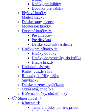
Kočíky pre bábiky
Doplnky pre bábiky
Plyšové hračky
Maileg hračky
Detské stany, teepee
Montessori hračky
Drevené hračky
Pre chlapcov
Pre dievčatá
Detské kuchynky a dielne
Hračky pre bábätko
Hračky do ruky
Hračky do postieľky, do kočíka
Hracie hrazdy
Hudobné nástroje
Knihy, puzzle a hry
Ruksaky, kufríky, tašky
Šmýkačky
Detské bazény s guličkami
Odrážadlá, chodítka
Koše na hračky, úložné boxy
Starostlivosť
Kŕmenie
Taniere, misky, poháre, príbor