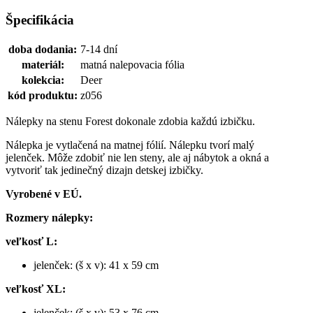
Špecifikácia
doba dodania:
7-14 dní
materiál:
matná nalepovacia fólia
kolekcia:
Deer
kód produktu:
z056
Nálepky na stenu Forest dokonale zdobia každú izbičku.
Nálepka je vytlačená na matnej fólií. Nálepku tvorí malý
jelenček. Môže zdobiť nie len steny, ale aj nábytok a okná a
vytvoriť tak jedinečný dizajn detskej izbičky.
Vyrobené v EÚ.
Rozmery nálepky:
veľkosť L:
jelenček: (š x v): 41 x 59 cm
veľkosť XL:
jelenček: (š x v): 53 x 76 cm