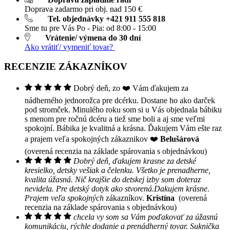
Doprava zadarmo pri obj. nad 150 €
Tel. objednávky +421 911 555 818
Sme tu pre Vás Po - Pia: od 8:00 - 15:00
Vrátenie/ výmena do 30 dní
Ako vrátiť/ vymeniť tovar?
RECENZIE ZÁKAZNÍKOV
Dobrý deň, zo ❤️ Vám ďakujem za
nádherného jednorožca pre dcérku. Dostane ho ako darček
pod stromček. Minulého roku som si u Vás objednala bábiku
s menom pre ročnú dcéru a tiež sme boli a aj sme veľmi
spokojní. Bábika je kvalitná a krásna. Ďakujem Vám ešte raz
a prajem veľa spokojných zákaznikov ❤️
Belušárová
(overená recenzia na základe spárovania s objednávkou)
Dobrý deň, ďakujem krasne za detské
kresielko, detsky vešiak a čelenku. Všetko je prenadherne,
kvalita úžasná. Nič krajšie do detskej izby som doteraz
nevidela. Pre detský dotyk ako stvorená.Dakujem krásne.
Prajem veľa spokojných
zákazníkov.
Kristína
(overená
recenzia na základe spárovania s objednávkou)
chcela vy som sa Vám poďakovať za úžasnú
komunikáciu, rýchle dodanie a prenádherný tovar. Suknička