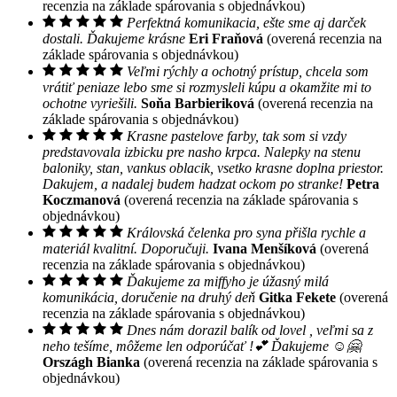
recenzia na základe spárovania s objednávkou)
Perfektná komunikacia, ešte sme aj darček
dostali. Ďakujeme krásne
Eri Fraňová
(overená recenzia na
základe spárovania s objednávkou)
Veľmi rýchly a ochotný prístup, chcela som
vrátiť peniaze lebo sme si rozmysleli kúpu a okamžite mi to
ochotne vyriešili.
Soňa Barbieriková
(overená recenzia na
základe spárovania s objednávkou)
Krasne pastelove farby, tak som si vzdy
predstavovala izbicku pre nasho krpca. Nalepky na stenu
baloniky, stan, vankus oblacik, vsetko krasne doplna priestor.
Dakujem, a nadalej budem hadzat ockom po stranke!
Petra
Koczmanová
(overená recenzia na základe spárovania s
objednávkou)
Královská čelenka pro syna přišla rychle a
materiál kvalitní. Doporučuji.
Ivana Menšíková
(overená
recenzia na základe spárovania s objednávkou)
Ďakujeme za miffyho je úžasný milá
komunikácia, doručenie na druhý deň
Gitka Fekete
(overená
recenzia na základe spárovania s objednávkou)
Dnes nám dorazil balík od lovel , veľmi sa z
neho tešíme, môžeme len odporúčať !💕 Ďakujeme ☺️🤗
Országh Bianka
(overená recenzia na základe spárovania s
objednávkou)