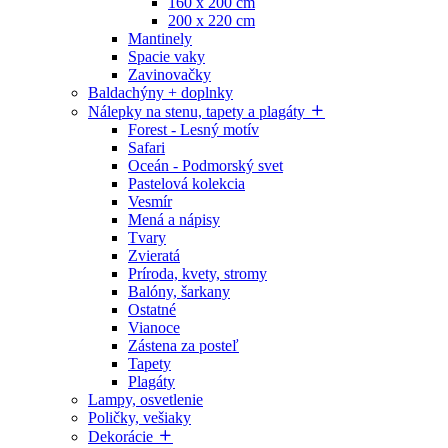
160 x 200 cm
200 x 220 cm
Mantinely
Spacie vaky
Zavinovačky
Baldachýny + doplnky
Nálepky na stenu, tapety a plagáty
Forest - Lesný motív
Safari
Oceán - Podmorský svet
Pastelová kolekcia
Vesmír
Mená a nápisy
Tvary
Zvieratá
Príroda, kvety, stromy
Balóny, šarkany
Ostatné
Vianoce
Zástena za posteľ
Tapety
Plagáty
Lampy, osvetlenie
Poličky, vešiaky
Dekorácie