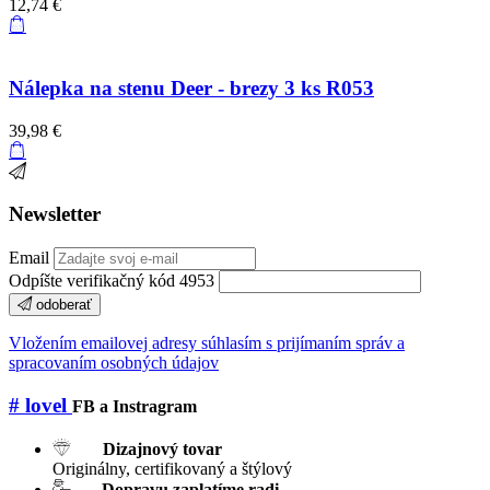
12,74 €
Nálepka na stenu Deer - brezy 3 ks R053
39,98 €
Newsletter
Email
Odpíšte verifikačný kód 4953
odoberať
Vložením emailovej adresy súhlasím s prijímaním správ a
spracovaním osobných údajov
# lovel
FB a Instragram
Dizajnový tovar
Originálny, certifikovaný a štýlový
Dopravu zaplatíme radi