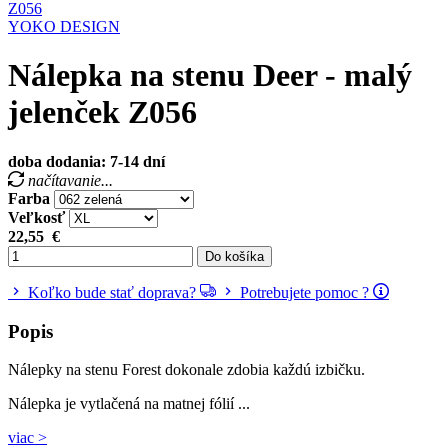
YOKO DESIGN
Nálepka na stenu Deer - malý
jelenček Z056
doba dodania: 7-14 dní
načítavanie...
Farba
Veľkosť
22,55
€
Do košíka
Koľko bude stať doprava?
Potrebujete pomoc ?
Popis
Nálepky na stenu Forest dokonale zdobia každú izbičku.
Nálepka je vytlačená na matnej fólií ...
viac >