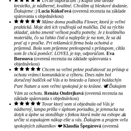
Určite odporúčam :) Kúpili sme detské
kresielko, je nádherné, kvalitné. Chválim aj bleskové dodanie.
Ďakujeme :)
Lucia Kúkoľová
(overená recenzia na základe
spárovania s objednávkou)
Máme doma podložku Flower, ktorá je veľmi
praktická. Moje deti ich využívajú od malička. Dá sa rýchlo
skladať, alebo zmeniť veľkost podľa potreby. Je z kvalitného
materiálu, čo sa ľahko čistí a najlepšie je na tom, že sa dá
prať aj v pračke. Pri reklamácii firma bola ochotná a
príjemná. Bola som príjemne prekvapená s prístupom, cítila
som že chcú pomôcť. LOVEL je top, odporúčam.
Eva
Borosova
(overená recenzia na základe spárovania s
objednávkou)
Chcem sa veľmi pekne poďakovať za prístup a
ochotu vrámci komunikácie a výberu. Dnes nám bol
doručený balíček od Vás a to hniezdo a ľanový baldachýn
Pure Nature a som veľmi spokojná je to krásne. 🕊 Ďakujem
Vám za ochotu.
Renáta Ondrejková
(overená recenzia na
základe spárovania s objednávkou)
Tovar ktorý som si objednala od Vás je
nádherný, lampa prišla v úplnom poriadku, je jemnucka na
dotyk a úplne sa stotožňuje s fotkou ktorú máte na eshope 🙏
určite si zopakujem nákup ešte u vás. Ďakujem a prajem veľa
spokojných zákazníkov ❤️
Klaudia Špegárová
(overená