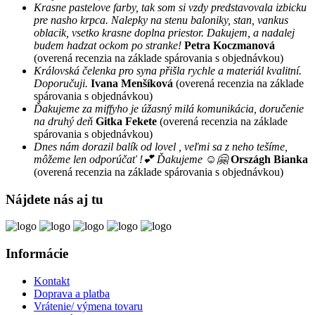
Krasne pastelove farby, tak som si vzdy predstavovala izbicku
pre nasho krpca. Nalepky na stenu baloniky, stan, vankus
oblacik, vsetko krasne doplna priestor. Dakujem, a nadalej
budem hadzat ockom po stranke!
Petra Koczmanová
(overená recenzia na základe spárovania s objednávkou)
Královská čelenka pro syna přišla rychle a materiál kvalitní.
Doporučuji.
Ivana Menšíková
(overená recenzia na základe
spárovania s objednávkou)
Ďakujeme za miffyho je úžasný milá komunikácia, doručenie
na druhý deň
Gitka Fekete
(overená recenzia na základe
spárovania s objednávkou)
Dnes nám dorazil balík od lovel , veľmi sa z neho tešíme,
môžeme len odporúčať !💕 Ďakujeme ☺️🤗
Országh Bianka
(overená recenzia na základe spárovania s objednávkou)
Nájdete nás aj tu
Informácie
Kontakt
Doprava a platba
Vrátenie/ výmena tovaru