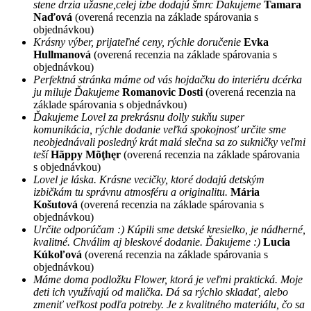
stene drzia užasne,celej izbe dodajú šmrc Dakujeme
Tamara
Naďová
(overená recenzia na základe spárovania s
objednávkou)
Krásny výber, prijateľné ceny, rýchle doručenie
Evka
Hullmanová
(overená recenzia na základe spárovania s
objednávkou)
Perfektná stránka máme od vás hojdačku do interiéru dcérka
ju miluje Ďakujeme
Romanovic Dosti
(overená recenzia na
základe spárovania s objednávkou)
Ďakujeme Lovel za prekrásnu dolly sukňu super
komunikácia, rýchle dodanie veľká spokojnosť určite sme
neobjednávali posledný krát malá slečna sa zo sukničky veľmi
teší
Hãppy Mõţhęr
(overená recenzia na základe spárovania
s objednávkou)
Lovel je láska. Krásne vecičky, ktoré dodajú detským
izbičkám tu správnu atmosféru a originalitu.
Mária
Košutová
(overená recenzia na základe spárovania s
objednávkou)
Určite odporúčam :) Kúpili sme detské kresielko, je nádherné,
kvalitné. Chválim aj bleskové dodanie. Ďakujeme :)
Lucia
Kúkoľová
(overená recenzia na základe spárovania s
objednávkou)
Máme doma podložku Flower, ktorá je veľmi praktická. Moje
deti ich využívajú od malička. Dá sa rýchlo skladať, alebo
zmeniť veľkost podľa potreby. Je z kvalitného materiálu, čo sa