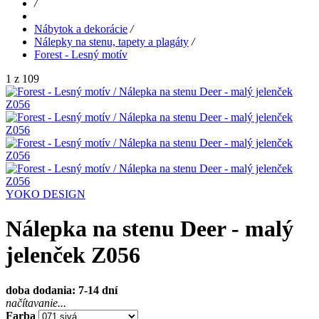
/
Nábytok a dekorácie
/
Nálepky na stenu, tapety a plagáty
/
Forest - Lesný motív
1 z 109
YOKO DESIGN
Nálepka na stenu Deer - malý
jelenček Z056
doba dodania: 7-14 dní
načítavanie...
Farba