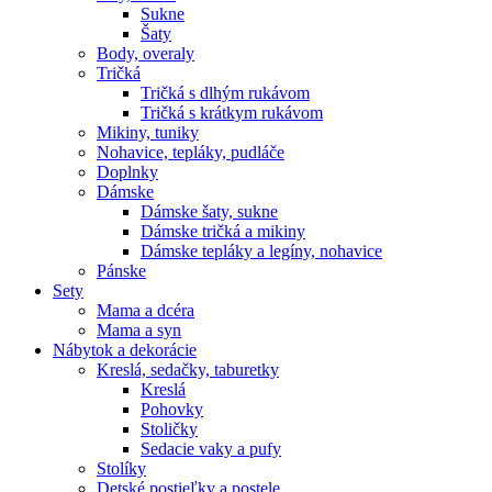
Sukne
Šaty
Body, overaly
Tričká
Tričká s dlhým rukávom
Tričká s krátkym rukávom
Mikiny, tuniky
Nohavice, tepláky, pudláče
Doplnky
Dámske
Dámske šaty, sukne
Dámske tričká a mikiny
Dámske tepláky a legíny, nohavice
Pánske
Sety
Mama a dcéra
Mama a syn
Nábytok a dekorácie
Kreslá, sedačky, taburetky
Kreslá
Pohovky
Stoličky
Sedacie vaky a pufy
Stolíky
Detské postieľky a postele