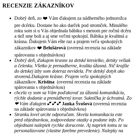
RECENZIE ZÁKAZNÍKOV
Dobrý deň, zo ❤️ Vám ďakujem za nádherného jednorožca
pre dcérku. Dostane ho ako darček pod stromček. Minulého
roku som si u Vás objednala bábiku s menom pre ročnú dcéru
a tiež sme boli a aj sme veľmi spokojní. Bábika je kvalitná a
krásna. Ďakujem Vám ešte raz a prajem veľa spokojných
zákaznikov ❤️
Belušárová
(overená recenzia na základe
spárovania s objednávkou)
Dobrý deň, ďakujem krasne za detské kresielko, detsky vešiak
a čelenku. Všetko je prenadherne, kvalita úžasná. Nič krajšie
do detskej izby som doteraz nevidela. Pre detský dotyk ako
stvorená.Dakujem krásne. Prajem veľa spokojných
zákazníkov.
Kristína
(overená recenzia na základe
spárovania s objednávkou)
chcela vy som sa Vám poďakovať za úžasnú komunikáciu,
rýchle dodanie a prenádherný tovar. Suknička je úchvatná. Zo
❤ Vám ďakujem💕💕💕
Janka Švošová
(overená recenzia
na základe spárovania s objednávkou)
Stranku lovel urcite odporučam. Skvela komunikacia este
pred objednavkou, zodpovedane otazky a podane info. Po
objednani nalepiek rychke dorucenie. Aj napriek tomu ze su
personalizovane (vlastne farebne prevedenie). Nalepky na