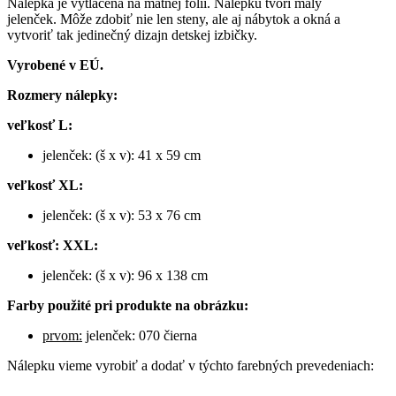
Nálepka je vytlačená na matnej fólií. Nálepku tvorí malý
jelenček. Môže zdobiť nie len steny, ale aj nábytok a okná a
vytvoriť tak jedinečný dizajn detskej izbičky.
Vyrobené v EÚ.
Rozmery nálepky:
veľkosť L:
jelenček: (š x v): 41 x 59 cm
veľkosť XL:
jelenček: (š x v): 53 x 76 cm
veľkosť: XXL:
jelenček: (š x v): 96 x 138 cm
Farby použité pri produkte na obrázku:
prvom:
jelenček: 070 čierna
Nálepku vieme vyrobiť a dodať v týchto farebných prevedeniach: