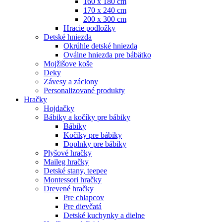
160 x 180 cm
170 x 240 cm
200 x 300 cm
Hracie podložky
Detské hniezda
Okrúhle detské hniezda
Oválne hniezda pre bábätko
Mojžišove koše
Deky
Závesy a záclony
Personalizované produkty
Hračky
Hojdačky
Bábiky a kočíky pre bábiky
Bábiky
Kočíky pre bábiky
Doplnky pre bábiky
Plyšové hračky
Maileg hračky
Detské stany, teepee
Montessori hračky
Drevené hračky
Pre chlapcov
Pre dievčatá
Detské kuchynky a dielne