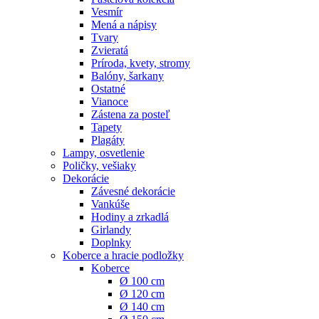
Vesmír
Mená a nápisy
Tvary
Zvieratá
Príroda, kvety, stromy
Balóny, šarkany
Ostatné
Vianoce
Zástena za posteľ
Tapety
Plagáty
Lampy, osvetlenie
Poličky, vešiaky
Dekorácie
Závesné dekorácie
Vankúše
Hodiny a zrkadlá
Girlandy
Doplnky
Koberce a hracie podložky
Koberce
Ø 100 cm
Ø 120 cm
Ø 140 cm