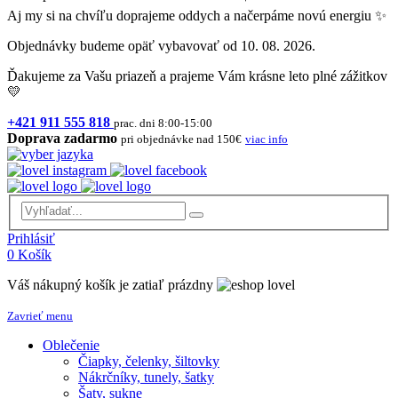
Aj my si na chvíľu doprajeme oddych a načerpáme novú energiu ✨
Objednávky budeme opäť vybavovať od 10. 08. 2026.
Ďakujeme za Vašu priazeň a prajeme Vám krásne leto plné zážitkov
💛
+421 911 555 818
prac. dni 8:00-15:00
Doprava zadarmo
pri objednávke nad 150€
viac info
Prihlásiť
0
Košík
Váš nákupný košík je zatiaľ prázdny
Zavrieť menu
Oblečenie
Čiapky, čelenky, šiltovky
Nákrčníky, tunely, šatky
Šaty, sukne