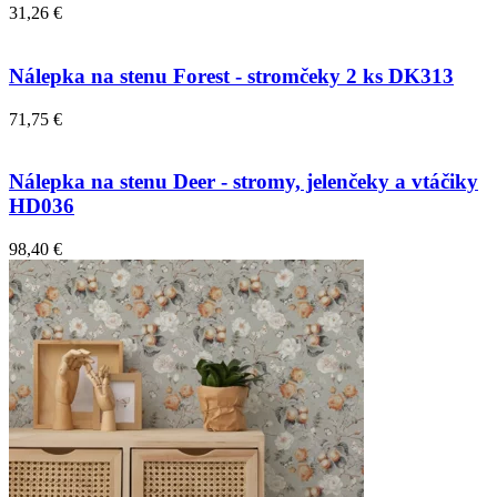
31,26 €
Nálepka na stenu Forest - stromčeky 2 ks DK313
71,75 €
Nálepka na stenu Deer - stromy, jelenčeky a vtáčiky
HD036
98,40 €