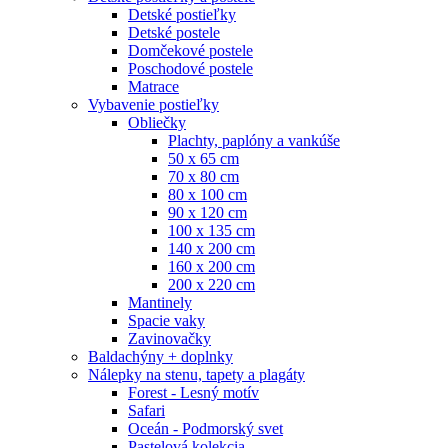
Detské postieľky
Detské postele
Domčekové postele
Poschodové postele
Matrace
Vybavenie postieľky
Obliečky
Plachty, paplóny a vankúše
50 x 65 cm
70 x 80 cm
80 x 100 cm
90 x 120 cm
100 x 135 cm
140 x 200 cm
160 x 200 cm
200 x 220 cm
Mantinely
Spacie vaky
Zavinovačky
Baldachýny + doplnky
Nálepky na stenu, tapety a plagáty
Forest - Lesný motív
Safari
Oceán - Podmorský svet
Pastelová kolekcia