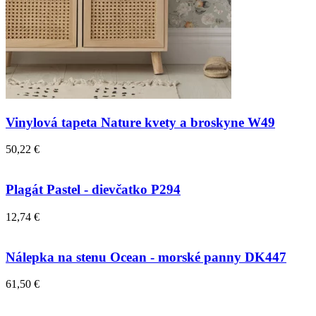
Vinylová tapeta Nature kvety a broskyne W49
50,22 €
Plagát Pastel - dievčatko P294
12,74 €
Nálepka na stenu Ocean - morské panny DK447
61,50 €