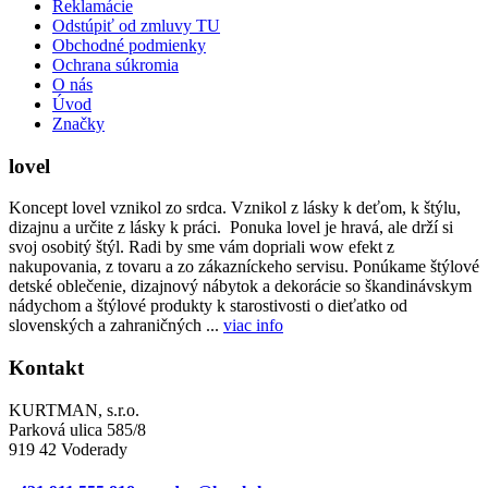
Reklamácie
Odstúpiť od zmluvy TU
Obchodné podmienky
Ochrana súkromia
O nás
Úvod
Značky
lovel
Koncept lovel vznikol zo srdca. Vznikol z lásky k deťom, k štýlu,
dizajnu a určite z lásky k práci. Ponuka lovel je hravá, ale drží si
svoj osobitý štýl. Radi by sme vám dopriali wow efekt z
nakupovania, z tovaru a zo zákazníckeho servisu. Ponúkame štýlové
detské oblečenie, dizajnový nábytok a dekorácie so škandinávskym
nádychom a štýlové produkty k starostivosti o dieťatko od
slovenských a zahraničných ...
viac info
Kontakt
KURTMAN, s.r.o.
Parková ulica 585/8
919 42 Voderady