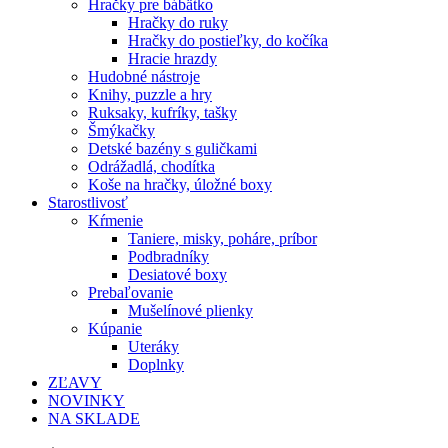
Hračky pre bábätko
Hračky do ruky
Hračky do postieľky, do kočíka
Hracie hrazdy
Hudobné nástroje
Knihy, puzzle a hry
Ruksaky, kufríky, tašky
Šmýkačky
Detské bazény s guličkami
Odrážadlá, chodítka
Koše na hračky, úložné boxy
Starostlivosť
Kŕmenie
Taniere, misky, poháre, príbor
Podbradníky
Desiatové boxy
Prebaľovanie
Mušelínové plienky
Kúpanie
Uteráky
Doplnky
ZĽAVY
NOVINKY
NA SKLADE