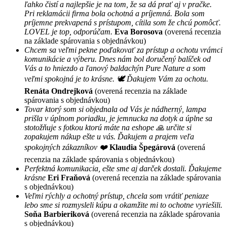
ľahko čistí a najlepšie je na tom, že sa dá prať aj v pračke.
Pri reklamácii firma bola ochotná a príjemná. Bola som
príjemne prekvapená s prístupom, cítila som že chcú pomôcť.
LOVEL je top, odporúčam.
Eva Borosova
(overená recenzia
na základe spárovania s objednávkou)
Chcem sa veľmi pekne poďakovať za prístup a ochotu vrámci
komunikácie a výberu. Dnes nám bol doručený balíček od
Vás a to hniezdo a ľanový baldachýn Pure Nature a som
veľmi spokojná je to krásne. 🕊 Ďakujem Vám za ochotu.
Renáta Ondrejková
(overená recenzia na základe
spárovania s objednávkou)
Tovar ktorý som si objednala od Vás je nádherný, lampa
prišla v úplnom poriadku, je jemnucka na dotyk a úplne sa
stotožňuje s fotkou ktorú máte na eshope 🙏 určite si
zopakujem nákup ešte u vás. Ďakujem a prajem veľa
spokojných zákazníkov ❤️
Klaudia Špegárová
(overená
recenzia na základe spárovania s objednávkou)
Perfektná komunikacia, ešte sme aj darček dostali. Ďakujeme
krásne
Eri Fraňová
(overená recenzia na základe spárovania
s objednávkou)
Veľmi rýchly a ochotný prístup, chcela som vrátiť peniaze
lebo sme si rozmysleli kúpu a okamžite mi to ochotne vyriešili.
Soňa Barbieriková
(overená recenzia na základe spárovania
s objednávkou)