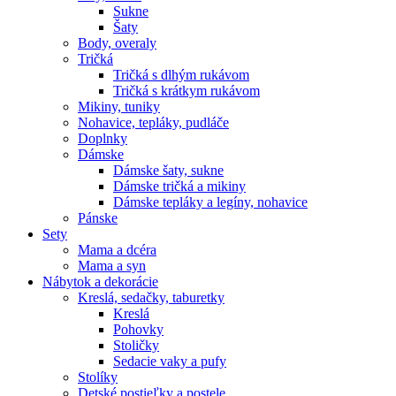
Sukne
Šaty
Body, overaly
Tričká
Tričká s dlhým rukávom
Tričká s krátkym rukávom
Mikiny, tuniky
Nohavice, tepláky, pudláče
Doplnky
Dámske
Dámske šaty, sukne
Dámske tričká a mikiny
Dámske tepláky a legíny, nohavice
Pánske
Sety
Mama a dcéra
Mama a syn
Nábytok a dekorácie
Kreslá, sedačky, taburetky
Kreslá
Pohovky
Stoličky
Sedacie vaky a pufy
Stolíky
Detské postieľky a postele