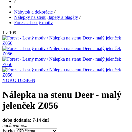
/
Nábytok a dekorácie
/
Nálepky na stenu, tapety a plagáty
/
Forest - Lesný motív
1 z 109
YOKO DESIGN
Nálepka na stenu Deer - malý
jelenček Z056
doba dodania: 7-14 dní
načítavanie...
Farba