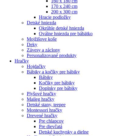
160 x 180 cm
170 x 240 cm
200 x 300 cm
Hracie podložky
Detské hniezda
Okrúhle detské hniezda
Oválne hniezda pre bábätko
Mojžišove koše
Deky
Závesy a záclony
Personalizované produkty
Hračky
Hojdačky
Bábiky a kočíky pre bábiky
Bábiky
Kočíky pre bábiky
Doplnky pre bábiky
Plyšové hračky
Maileg hračky
Detské stany, teepee
Montessori hračky
Drevené hračky
Pre chlapcov
Pre dievčatá
Detské kuchynky a dielne