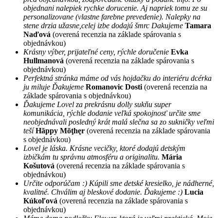
objednani nalepiek rychke dorucenie. Aj napriek tomu ze su
personalizovane (vlastne farebne prevedenie). Nalepky na
stene drzia užasne,celej izbe dodajú šmrc Dakujeme
Tamara
Naďová
(overená recenzia na základe spárovania s
objednávkou)
Krásny výber, prijateľné ceny, rýchle doručenie
Evka
Hullmanová
(overená recenzia na základe spárovania s
objednávkou)
Perfektná stránka máme od vás hojdačku do interiéru dcérka
ju miluje Ďakujeme
Romanovic Dosti
(overená recenzia na
základe spárovania s objednávkou)
Ďakujeme Lovel za prekrásnu dolly sukňu super
komunikácia, rýchle dodanie veľká spokojnosť určite sme
neobjednávali posledný krát malá slečna sa zo sukničky veľmi
teší
Hãppy Mõţhęr
(overená recenzia na základe spárovania
s objednávkou)
Lovel je láska. Krásne vecičky, ktoré dodajú detským
izbičkám tu správnu atmosféru a originalitu.
Mária
Košutová
(overená recenzia na základe spárovania s
objednávkou)
Určite odporúčam :) Kúpili sme detské kresielko, je nádherné,
kvalitné. Chválim aj bleskové dodanie. Ďakujeme :)
Lucia
Kúkoľová
(overená recenzia na základe spárovania s
objednávkou)