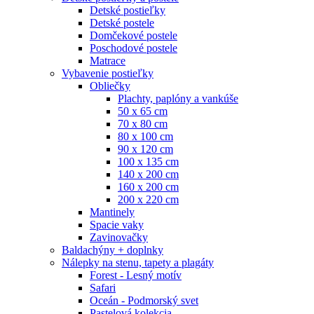
Detské postieľky
Detské postele
Domčekové postele
Poschodové postele
Matrace
Vybavenie postieľky
Obliečky
Plachty, paplóny a vankúše
50 x 65 cm
70 x 80 cm
80 x 100 cm
90 x 120 cm
100 x 135 cm
140 x 200 cm
160 x 200 cm
200 x 220 cm
Mantinely
Spacie vaky
Zavinovačky
Baldachýny + doplnky
Nálepky na stenu, tapety a plagáty
Forest - Lesný motív
Safari
Oceán - Podmorský svet
Pastelová kolekcia