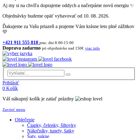
Aj my si na chvíľu doprajeme oddych a načerpáme novú energiu ✨
Objednávky budeme opäť vybavovať od 10. 08. 2026.
Ďakujeme za Vašu priazeň a prajeme Vám krásne leto plné zážitkov
💛
+421 911 555 818
prac. dni 8:00-15:00
Doprava zadarmo
pri objednávke nad 150€
viac info
Prihlásiť
0
Košík
Váš nákupný košík je zatiaľ prázdny
Zavrieť menu
Oblečenie
Čiapky, čelenky, šiltovky
Nákrčníky, tunely, šatky
Šaty, sukne