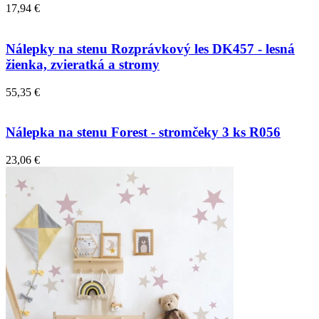
17,94 €
Nálepky na stenu Rozprávkový les DK457 - lesná
žienka, zvieratká a stromy
55,35 €
Nálepka na stenu Forest - stromčeky 3 ks R056
23,06 €