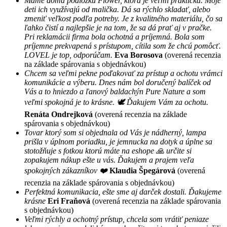
Máme doma podložku Flower, ktorá je veľmi praktická. Moje
deti ich využívajú od malička. Dá sa rýchlo skladať, alebo
zmeniť veľkost podľa potreby. Je z kvalitného materiálu, čo sa
ľahko čistí a najlepšie je na tom, že sa dá prať aj v pračke.
Pri reklamácii firma bola ochotná a príjemná. Bola som
príjemne prekvapená s prístupom, cítila som že chcú pomôcť.
LOVEL je top, odporúčam.
Eva Borosova
(overená recenzia
na základe spárovania s objednávkou)
Chcem sa veľmi pekne poďakovať za prístup a ochotu vrámci
komunikácie a výberu. Dnes nám bol doručený balíček od
Vás a to hniezdo a ľanový baldachýn Pure Nature a som
veľmi spokojná je to krásne. 🕊 Ďakujem Vám za ochotu.
Renáta Ondrejková
(overená recenzia na základe
spárovania s objednávkou)
Tovar ktorý som si objednala od Vás je nádherný, lampa
prišla v úplnom poriadku, je jemnucka na dotyk a úplne sa
stotožňuje s fotkou ktorú máte na eshope 🙏 určite si
zopakujem nákup ešte u vás. Ďakujem a prajem veľa
spokojných zákazníkov ❤️
Klaudia Špegárová
(overená
recenzia na základe spárovania s objednávkou)
Perfektná komunikacia, ešte sme aj darček dostali. Ďakujeme
krásne
Eri Fraňová
(overená recenzia na základe spárovania
s objednávkou)
Veľmi rýchly a ochotný prístup, chcela som vrátiť peniaze