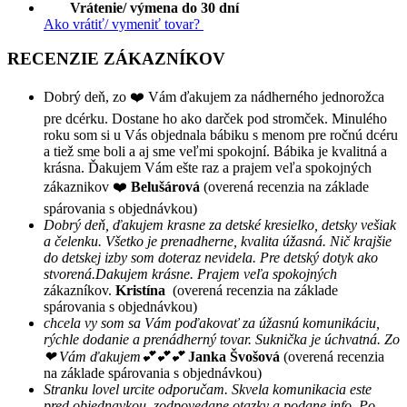
Vrátenie/ výmena do 30 dní
Ako vrátiť/ vymeniť tovar?
RECENZIE ZÁKAZNÍKOV
Dobrý deň, zo ❤️ Vám ďakujem za nádherného jednorožca
pre dcérku. Dostane ho ako darček pod stromček. Minulého
roku som si u Vás objednala bábiku s menom pre ročnú dcéru
a tiež sme boli a aj sme veľmi spokojní. Bábika je kvalitná a
krásna. Ďakujem Vám ešte raz a prajem veľa spokojných
zákaznikov ❤️
Belušárová
(overená recenzia na základe
spárovania s objednávkou)
Dobrý deň, ďakujem krasne za detské kresielko, detsky vešiak
a čelenku. Všetko je prenadherne, kvalita úžasná. Nič krajšie
do detskej izby som doteraz nevidela. Pre detský dotyk ako
stvorená.Dakujem krásne. Prajem veľa spokojných
zákazníkov.
Kristína
(overená recenzia na základe
spárovania s objednávkou)
chcela vy som sa Vám poďakovať za úžasnú komunikáciu,
rýchle dodanie a prenádherný tovar. Suknička je úchvatná. Zo
❤ Vám ďakujem💕💕💕
Janka Švošová
(overená recenzia
na základe spárovania s objednávkou)
Stranku lovel urcite odporučam. Skvela komunikacia este
pred objednavkou, zodpovedane otazky a podane info. Po