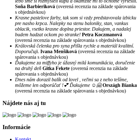
lebo sme si rozmysleli kúpu a okamžite mi to ochotne vyriešili.
Soňa Barbieriková
(overená recenzia na základe spárovania
s objednávkou)
Krasne pastelove farby, tak som si vzdy predstavovala izbicku
pre nasho krpca. Nalepky na stenu baloniky, stan, vankus
oblacik, vsetko krasne doplna priestor. Dakujem, a nadalej
budem hadzat ockom po stranke!
Petra Koczmanová
(overená recenzia na základe spárovania s objednávkou)
Královská čelenka pro syna přišla rychle a materiál kvalitní.
Doporučuji.
Ivana Menšíková
(overená recenzia na základe
spárovania s objednávkou)
Ďakujeme za miffyho je úžasný milá komunikácia, doručenie
na druhý deň
Gitka Fekete
(overená recenzia na základe
spárovania s objednávkou)
Dnes nám dorazil balík od lovel , veľmi sa z neho tešíme,
môžeme len odporúčať !💕 Ďakujeme ☺️🤗
Országh Bianka
(overená recenzia na základe spárovania s objednávkou)
Nájdete nás aj tu
Informácie
Kontakt