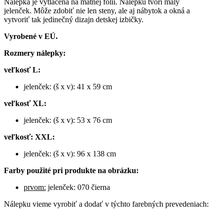
Nálepka je vytlačená na matnej fólií. Nálepku tvorí malý
jelenček. Môže zdobiť nie len steny, ale aj nábytok a okná a
vytvoriť tak jedinečný dizajn detskej izbičky.
Vyrobené v EÚ.
Rozmery nálepky:
veľkosť L:
jelenček: (š x v): 41 x 59 cm
veľkosť XL:
jelenček: (š x v): 53 x 76 cm
veľkosť: XXL:
jelenček: (š x v): 96 x 138 cm
Farby použité pri produkte na obrázku:
prvom:
jelenček: 070 čierna
Nálepku vieme vyrobiť a dodať v týchto farebných prevedeniach: