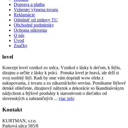
Doprava a platba
Vrátenie/ výmena tovaru
Reklamácie
Odstúpiť od zmluvy TU
Obchodné podmienky
Ochrana súkromia
O nás
Úvod
Značky
lovel
Koncept lovel vznikol zo srdca. Vznikol z lásky k deťom, k štýlu,
dizajnu a určite z lásky k práci. Ponuka lovel je hravá, ale drží si
svoj osobitý štýl. Radi by sme vám dopriali wow efekt z
nakupovania, z tovaru a zo zákazníckeho servisu. Ponúkame štýlové
detské oblečenie, dizajnový nábytok a dekorácie so škandinávskym
nádychom a štýlové produkty k starostivosti o dieťatko od
slovenských a zahraničných ...
viac info
Kontakt
KURTMAN, s.r.o.
Parková ulica 585/8