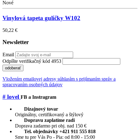
Nové
Vinylová tapeta guličky W102
50,22 €
Newsletter
Email
Odpíšte verifikačný kód 4953
odoberať
Vložením emailovej adresy súhlasím s prijímaním správ a
spracovaním osobných údajov
# lovel
FB a Instragram
Dizajnový tovar
Originálny, certifikovaný a štýlový
Dopravu zaplatíme radi
Doprava zadarmo pri obj. nad 150 €
Tel. objednávky +421 911 555 818
Sme tu pre Vás Po - Pia: od 8:00 - 15:00