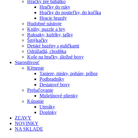
Hračky pre bábätko
Hračky do ruky
Hračky do postieľky, do kočíka
Hracie hrazdy
Hudobné nástroje
Knihy, puzzle a hry
Ruksaky, kufríky, tašky
Šmýkačky
Detské bazény s guličkami
Odrážadlá, chodítka
Koše na hračky, úložné boxy
Starostlivosť
Kŕmenie
Taniere, misky, poháre, príbor
Podbradníky
Desiatové boxy
Prebaľovanie
Mušelínové plienky
Kúpanie
Uteráky
Doplnky
ZĽAVY
NOVINKY
NA SKLADE