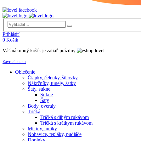
Prihlásiť
0
Košík
Váš nákupný košík je zatiaľ prázdny
Zavrieť menu
Oblečenie
Čiapky, čelenky, šiltovky
Nákrčníky, tunely, šatky
Šaty, sukne
Sukne
Šaty
Body, overaly
Tričká
Tričká s dlhým rukávom
Tričká s krátkym rukávom
Mikiny, tuniky
Nohavice, tepláky, pudláče
Doplnky