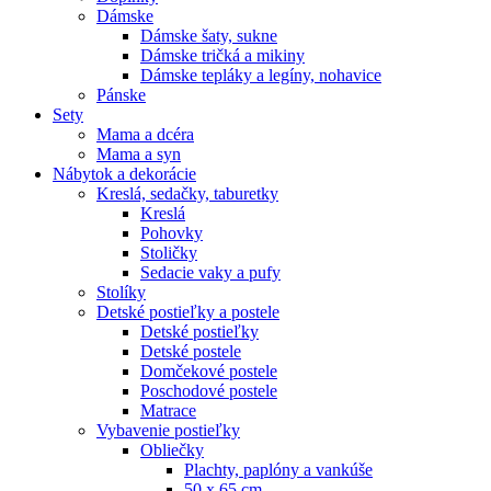
Dámske
Dámske šaty, sukne
Dámske tričká a mikiny
Dámske tepláky a legíny, nohavice
Pánske
Sety
Mama a dcéra
Mama a syn
Nábytok a dekorácie
Kreslá, sedačky, taburetky
Kreslá
Pohovky
Stoličky
Sedacie vaky a pufy
Stolíky
Detské postieľky a postele
Detské postieľky
Detské postele
Domčekové postele
Poschodové postele
Matrace
Vybavenie postieľky
Obliečky
Plachty, paplóny a vankúše
50 x 65 cm