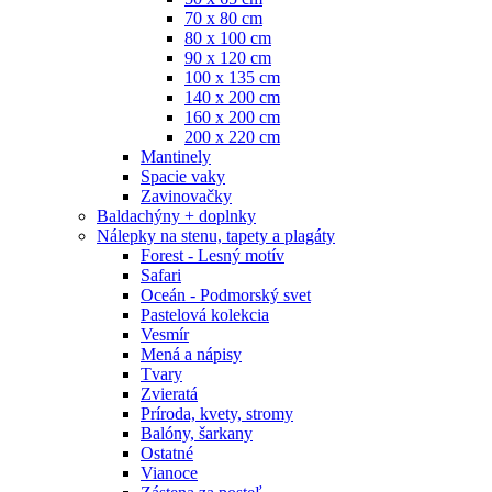
70 x 80 cm
80 x 100 cm
90 x 120 cm
100 x 135 cm
140 x 200 cm
160 x 200 cm
200 x 220 cm
Mantinely
Spacie vaky
Zavinovačky
Baldachýny + doplnky
Nálepky na stenu, tapety a plagáty
Forest - Lesný motív
Safari
Oceán - Podmorský svet
Pastelová kolekcia
Vesmír
Mená a nápisy
Tvary
Zvieratá
Príroda, kvety, stromy
Balóny, šarkany
Ostatné
Vianoce