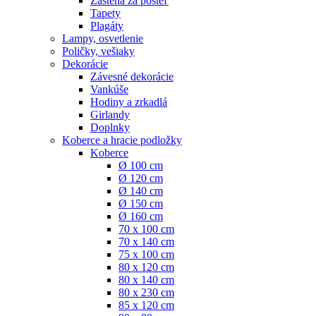
Zástena za posteľ
Tapety
Plagáty
Lampy, osvetlenie
Poličky, vešiaky
Dekorácie
Závesné dekorácie
Vankúše
Hodiny a zrkadlá
Girlandy
Doplnky
Koberce a hracie podložky
Koberce
Ø 100 cm
Ø 120 cm
Ø 140 cm
Ø 150 cm
Ø 160 cm
70 x 100 cm
70 x 140 cm
75 x 100 cm
80 x 120 cm
80 x 140 cm
80 x 230 cm
85 x 120 cm