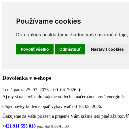
Používame cookies
Do cookies neukladáme žiadne vaše osobné údaje, a
Povoliť všetko
Odmietnuť
Nastaviť cookies
Dovolenka v e-shope
Letná pauza 25. 07. 2026 – 09. 08. 2026 ☀️
Aj my si na chvíľu doprajeme oddych a načerpáme novú energiu ✨
Objednávky budeme opäť vybavovať od 10. 08. 2026.
Ďakujeme za Vašu priazeň a prajeme Vám krásne leto plné zážitkov
+421 911 555 818
prac. dni 8:00-15:00