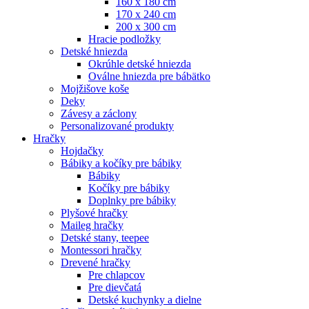
160 x 180 cm
170 x 240 cm
200 x 300 cm
Hracie podložky
Detské hniezda
Okrúhle detské hniezda
Oválne hniezda pre bábätko
Mojžišove koše
Deky
Závesy a záclony
Personalizované produkty
Hračky
Hojdačky
Bábiky a kočíky pre bábiky
Bábiky
Kočíky pre bábiky
Doplnky pre bábiky
Plyšové hračky
Maileg hračky
Detské stany, teepee
Montessori hračky
Drevené hračky
Pre chlapcov
Pre dievčatá
Detské kuchynky a dielne