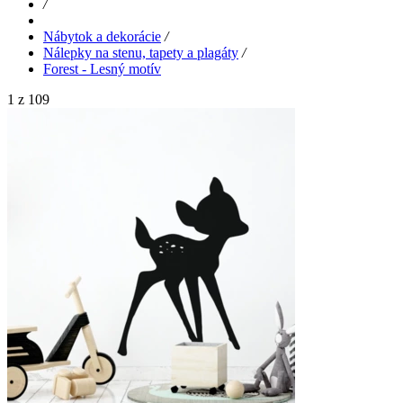
/
Nábytok a dekorácie
/
Nálepky na stenu, tapety a plagáty
/
Forest - Lesný motív
1 z 109