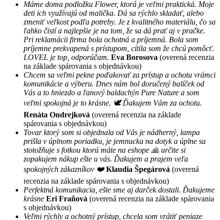
Máme doma podložku Flower, ktorá je veľmi praktická. Moje
deti ich využívajú od malička. Dá sa rýchlo skladať, alebo
zmeniť veľkost podľa potreby. Je z kvalitného materiálu, čo sa
ľahko čistí a najlepšie je na tom, že sa dá prať aj v pračke.
Pri reklamácii firma bola ochotná a príjemná. Bola som
príjemne prekvapená s prístupom, cítila som že chcú pomôcť.
LOVEL je top, odporúčam.
Eva Borosova
(overená recenzia
na základe spárovania s objednávkou)
Chcem sa veľmi pekne poďakovať za prístup a ochotu vrámci
komunikácie a výberu. Dnes nám bol doručený balíček od
Vás a to hniezdo a ľanový baldachýn Pure Nature a som
veľmi spokojná je to krásne. 🕊 Ďakujem Vám za ochotu.
Renáta Ondrejková
(overená recenzia na základe
spárovania s objednávkou)
Tovar ktorý som si objednala od Vás je nádherný, lampa
prišla v úplnom poriadku, je jemnucka na dotyk a úplne sa
stotožňuje s fotkou ktorú máte na eshope 🙏 určite si
zopakujem nákup ešte u vás. Ďakujem a prajem veľa
spokojných zákazníkov ❤️
Klaudia Špegárová
(overená
recenzia na základe spárovania s objednávkou)
Perfektná komunikacia, ešte sme aj darček dostali. Ďakujeme
krásne
Eri Fraňová
(overená recenzia na základe spárovania
s objednávkou)
Veľmi rýchly a ochotný prístup, chcela som vrátiť peniaze