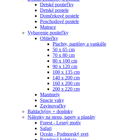
Detské postieľky
Detské postele
Domčekové postele
Poschodové postele
Matrace
Vybavenie postieľky
Obliečky
Plachty, paplóny a vankúše
50 x 65 cm
70 x 80 cm
80 x 100 cm
90 x 120 cm
100 x 135 cm
140 x 200 cm
160 x 200 cm
200 x 220 cm
Mantinely
Spacie vaky
Zavinovačky
Baldachýny + doplnky
Nálepky na stenu, tapety a plagáty
Forest - Lesný motív
Safari
Oceán - Podmorský svet
Pastelová kolekcia