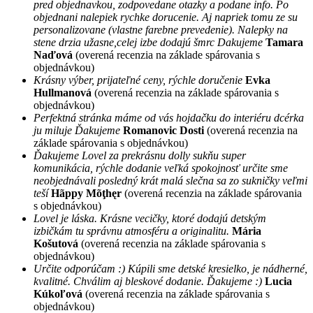
pred objednavkou, zodpovedane otazky a podane info. Po
objednani nalepiek rychke dorucenie. Aj napriek tomu ze su
personalizovane (vlastne farebne prevedenie). Nalepky na
stene drzia užasne,celej izbe dodajú šmrc Dakujeme
Tamara
Naďová
(overená recenzia na základe spárovania s
objednávkou)
Krásny výber, prijateľné ceny, rýchle doručenie
Evka
Hullmanová
(overená recenzia na základe spárovania s
objednávkou)
Perfektná stránka máme od vás hojdačku do interiéru dcérka
ju miluje Ďakujeme
Romanovic Dosti
(overená recenzia na
základe spárovania s objednávkou)
Ďakujeme Lovel za prekrásnu dolly sukňu super
komunikácia, rýchle dodanie veľká spokojnosť určite sme
neobjednávali posledný krát malá slečna sa zo sukničky veľmi
teší
Hãppy Mõţhęr
(overená recenzia na základe spárovania
s objednávkou)
Lovel je láska. Krásne vecičky, ktoré dodajú detským
izbičkám tu správnu atmosféru a originalitu.
Mária
Košutová
(overená recenzia na základe spárovania s
objednávkou)
Určite odporúčam :) Kúpili sme detské kresielko, je nádherné,
kvalitné. Chválim aj bleskové dodanie. Ďakujeme :)
Lucia
Kúkoľová
(overená recenzia na základe spárovania s
objednávkou)