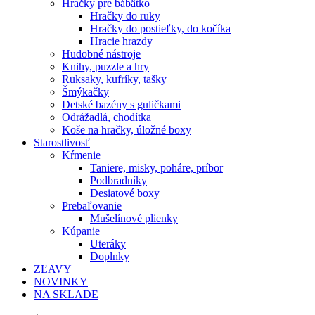
Hračky pre bábätko
Hračky do ruky
Hračky do postieľky, do kočíka
Hracie hrazdy
Hudobné nástroje
Knihy, puzzle a hry
Ruksaky, kufríky, tašky
Šmýkačky
Detské bazény s guličkami
Odrážadlá, chodítka
Koše na hračky, úložné boxy
Starostlivosť
Kŕmenie
Taniere, misky, poháre, príbor
Podbradníky
Desiatové boxy
Prebaľovanie
Mušelínové plienky
Kúpanie
Uteráky
Doplnky
ZĽAVY
NOVINKY
NA SKLADE