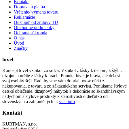
Kontakt
Doprava a platba
Vrátenie/ výmena tovaru
Reklamácie
Odstúpiť od zmluvy TU
Obchodné podmienky
Ochrana súkromia
O nás
Úvod
Značky
lovel
Koncept lovel vznikol zo srdca. Vznikol z lásky k deťom, k štýlu,
dizajnu a určite z lásky k práci. Ponuka lovel je hravá, ale drží si
svoj osobitý štýl. Radi by sme vám dopriali wow efekt z
nakupovania, z tovaru a zo zákazníckeho servisu. Ponúkame štýlové
detské oblečenie, dizajnový nábytok a dekorácie so škandinávskym
nádychom a štýlové produkty k starostivosti o dieťatko od
slovenských a zahraničných ...
viac info
Kontakt
KURTMAN, s.r.o.