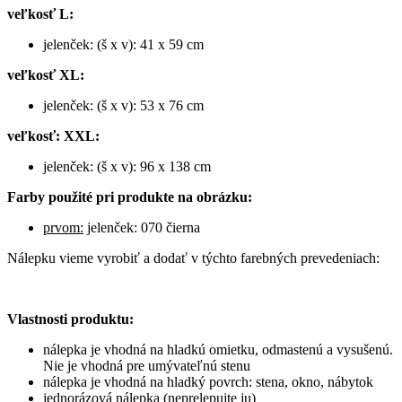
veľkosť L:
jelenček: (š x v): 41 x 59 cm
veľkosť XL:
jelenček: (š x v): 53 x 76 cm
veľkosť: XXL:
jelenček: (š x v): 96 x 138 cm
Farby použité pri produkte na obrázku:
prvom:
jelenček: 070 čierna
Nálepku vieme vyrobiť a dodať v týchto farebných prevedeniach:
Vlastnosti produktu:
nálepka je vhodná na hladkú omietku, odmastenú a vysušenú.
Nie je vhodná pre umývateľnú stenu
nálepka je vhodná na hladký povrch: stena, okno, nábytok
jednorázová nálepka (neprelepujte ju)