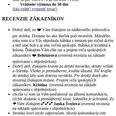
Vrátenie/ výmena do 30 dní
Ako vrátiť/ vymeniť tovar?
RECENZIE ZÁKAZNÍKOV
Dobrý deň, zo ❤️ Vám ďakujem za nádherného jednorožca
pre dcérku. Dostane ho ako darček pod stromček. Minulého
roku som si u Vás objednala bábiku s menom pre ročnú dcéru
a tiež sme boli a aj sme veľmi spokojní. Bábika je kvalitná a
krásna. Ďakujem Vám ešte raz a prajem veľa spokojných
zákaznikov ❤️
Belušárová
(overená recenzia na základe
spárovania s objednávkou)
Dobrý deň, ďakujem krasne za detské kresielko, detsky vešiak
a čelenku. Všetko je prenadherne, kvalita úžasná. Nič krajšie
do detskej izby som doteraz nevidela. Pre detský dotyk ako
stvorená.Dakujem krásne. Prajem veľa spokojných
zákazníkov.
Kristína
(overená recenzia na základe
spárovania s objednávkou)
chcela vy som sa Vám poďakovať za úžasnú komunikáciu,
rýchle dodanie a prenádherný tovar. Suknička je úchvatná. Zo
❤ Vám ďakujem💕💕💕
Janka Švošová
(overená recenzia
na základe spárovania s objednávkou)
Stranku lovel urcite odporučam. Skvela komunikacia este