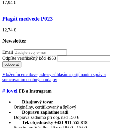
17,94 €
Plagát medvede P023
12,74 €
Newsletter
Email
Odpíšte verifikačný kód 4953
odoberať
Vložením emailovej adresy súhlasím s prijímaním správ a
spracovaním osobných údajov
# lovel
FB a Instragram
Dizajnový tovar
Originálny, certifikovaný a štýlový
Dopravu zaplatíme radi
Doprava zadarmo pri obj. nad 150 €
Tel. objednávky +421 911 555 818
Sme tu pre Vás Po - Pia: od 8:00 - 15:00