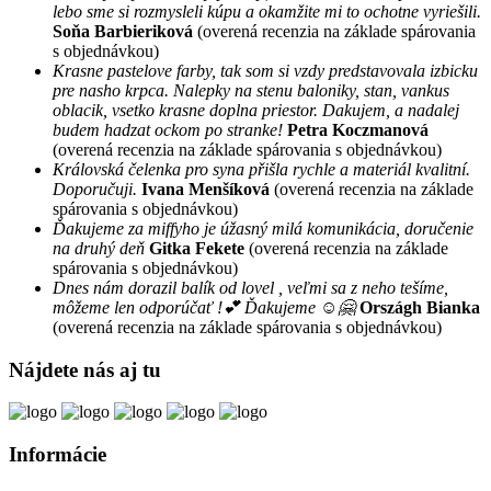
lebo sme si rozmysleli kúpu a okamžite mi to ochotne vyriešili.
Soňa Barbieriková
(overená recenzia na základe spárovania
s objednávkou)
Krasne pastelove farby, tak som si vzdy predstavovala izbicku
pre nasho krpca. Nalepky na stenu baloniky, stan, vankus
oblacik, vsetko krasne doplna priestor. Dakujem, a nadalej
budem hadzat ockom po stranke!
Petra Koczmanová
(overená recenzia na základe spárovania s objednávkou)
Královská čelenka pro syna přišla rychle a materiál kvalitní.
Doporučuji.
Ivana Menšíková
(overená recenzia na základe
spárovania s objednávkou)
Ďakujeme za miffyho je úžasný milá komunikácia, doručenie
na druhý deň
Gitka Fekete
(overená recenzia na základe
spárovania s objednávkou)
Dnes nám dorazil balík od lovel , veľmi sa z neho tešíme,
môžeme len odporúčať !💕 Ďakujeme ☺️🤗
Országh Bianka
(overená recenzia na základe spárovania s objednávkou)
Nájdete nás aj tu
Informácie