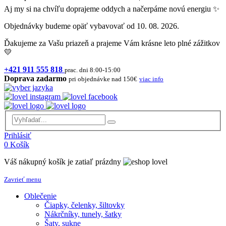
Aj my si na chvíľu doprajeme oddych a načerpáme novú energiu ✨
Objednávky budeme opäť vybavovať od 10. 08. 2026.
Ďakujeme za Vašu priazeň a prajeme Vám krásne leto plné zážitkov
💛
+421 911 555 818
prac. dni 8:00-15:00
Doprava zadarmo
pri objednávke nad 150€
viac info
Prihlásiť
0
Košík
Váš nákupný košík je zatiaľ prázdny
Zavrieť menu
Oblečenie
Čiapky, čelenky, šiltovky
Nákrčníky, tunely, šatky
Šaty, sukne