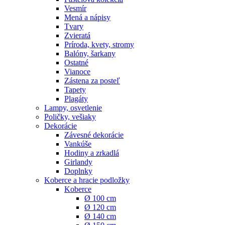
Vesmír
Mená a nápisy
Tvary
Zvieratá
Príroda, kvety, stromy
Balóny, šarkany
Ostatné
Vianoce
Zástena za posteľ
Tapety
Plagáty
Lampy, osvetlenie
Poličky, vešiaky
Dekorácie
Závesné dekorácie
Vankúše
Hodiny a zrkadlá
Girlandy
Doplnky
Koberce a hracie podložky
Koberce
Ø 100 cm
Ø 120 cm
Ø 140 cm