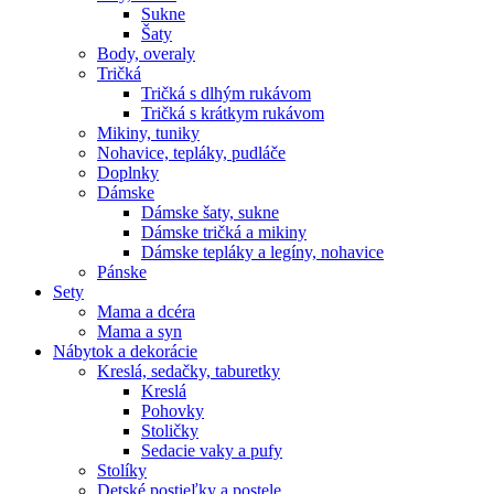
Sukne
Šaty
Body, overaly
Tričká
Tričká s dlhým rukávom
Tričká s krátkym rukávom
Mikiny, tuniky
Nohavice, tepláky, pudláče
Doplnky
Dámske
Dámske šaty, sukne
Dámske tričká a mikiny
Dámske tepláky a legíny, nohavice
Pánske
Sety
Mama a dcéra
Mama a syn
Nábytok a dekorácie
Kreslá, sedačky, taburetky
Kreslá
Pohovky
Stoličky
Sedacie vaky a pufy
Stolíky
Detské postieľky a postele