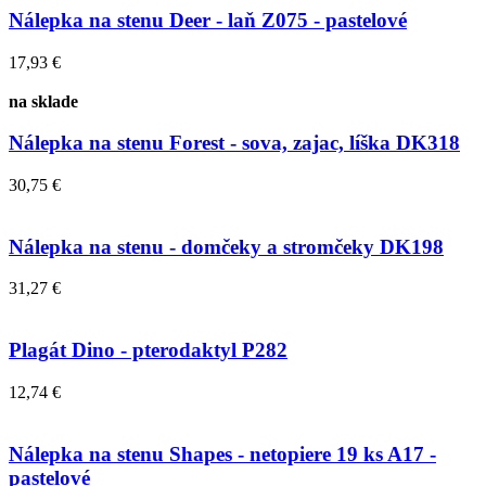
Nálepka na stenu Deer - laň Z075 - pastelové
17,93 €
na sklade
Nálepka na stenu Forest - sova, zajac, líška DK318
30,75 €
Nálepka na stenu - domčeky a stromčeky DK198
31,27 €
Plagát Dino - pterodaktyl P282
12,74 €
Nálepka na stenu Shapes - netopiere 19 ks A17 -
pastelové