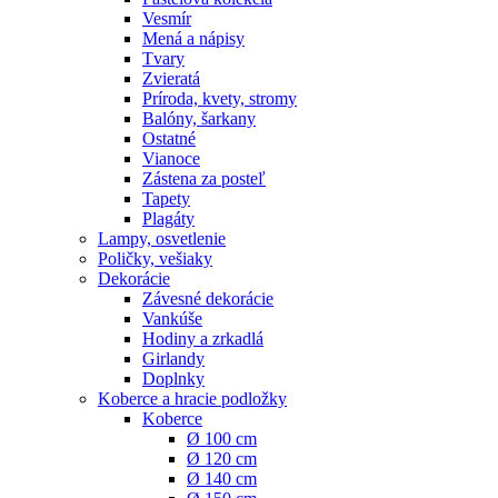
Vesmír
Mená a nápisy
Tvary
Zvieratá
Príroda, kvety, stromy
Balóny, šarkany
Ostatné
Vianoce
Zástena za posteľ
Tapety
Plagáty
Lampy, osvetlenie
Poličky, vešiaky
Dekorácie
Závesné dekorácie
Vankúše
Hodiny a zrkadlá
Girlandy
Doplnky
Koberce a hracie podložky
Koberce
Ø 100 cm
Ø 120 cm
Ø 140 cm