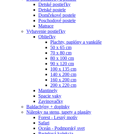
Detské postieľky
Detské postele
Domčekové postele
Poschodové postele
Matrace
Vybavenie postieľky
Obliečky
Plachty, paplóny a vankúše
50 x 65 cm
70 x 80 cm
80 x 100 cm
90 x 120 cm
100 x 135 cm
140 x 200 cm
160 x 200 cm
200 x 220 cm
Mantinely
Spacie vaky
Zavinovačky
Baldachýny + doplnky
Nálepky na stenu, tapety a plagáty
Forest - Lesný motív
Safari
Oceán - Podmorský svet
Pastelová kolekcia