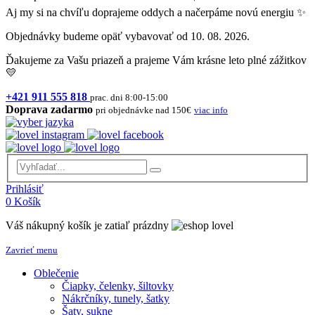
Aj my si na chvíľu doprajeme oddych a načerpáme novú energiu ✨
Objednávky budeme opäť vybavovať od 10. 08. 2026.
Ďakujeme za Vašu priazeň a prajeme Vám krásne leto plné zážitkov
💛
+421 911 555 818
prac. dni 8:00-15:00
Doprava zadarmo
pri objednávke nad 150€
viac info
Prihlásiť
0
Košík
Váš nákupný košík je zatiaľ prázdny
Zavrieť menu
Oblečenie
Čiapky, čelenky, šiltovky
Nákrčníky, tunely, šatky
Šaty, sukne