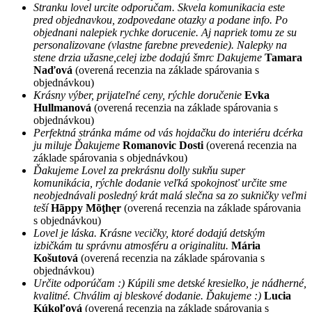
Stranku lovel urcite odporučam. Skvela komunikacia este
pred objednavkou, zodpovedane otazky a podane info. Po
objednani nalepiek rychke dorucenie. Aj napriek tomu ze su
personalizovane (vlastne farebne prevedenie). Nalepky na
stene drzia užasne,celej izbe dodajú šmrc Dakujeme
Tamara
Naďová
(overená recenzia na základe spárovania s
objednávkou)
Krásny výber, prijateľné ceny, rýchle doručenie
Evka
Hullmanová
(overená recenzia na základe spárovania s
objednávkou)
Perfektná stránka máme od vás hojdačku do interiéru dcérka
ju miluje Ďakujeme
Romanovic Dosti
(overená recenzia na
základe spárovania s objednávkou)
Ďakujeme Lovel za prekrásnu dolly sukňu super
komunikácia, rýchle dodanie veľká spokojnosť určite sme
neobjednávali posledný krát malá slečna sa zo sukničky veľmi
teší
Hãppy Mõţhęr
(overená recenzia na základe spárovania
s objednávkou)
Lovel je láska. Krásne vecičky, ktoré dodajú detským
izbičkám tu správnu atmosféru a originalitu.
Mária
Košutová
(overená recenzia na základe spárovania s
objednávkou)
Určite odporúčam :) Kúpili sme detské kresielko, je nádherné,
kvalitné. Chválim aj bleskové dodanie. Ďakujeme :)
Lucia
Kúkoľová
(overená recenzia na základe spárovania s