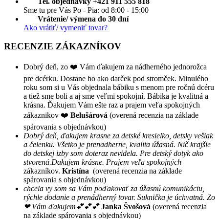
Tel. objednávky +421 911 555 818
Sme tu pre Vás Po - Pia: od 8:00 - 15:00
Vrátenie/ výmena do 30 dní
Ako vrátiť/ vymeniť tovar?
RECENZIE ZÁKAZNÍKOV
Dobrý deň, zo ❤️ Vám ďakujem za nádherného jednorožca
pre dcérku. Dostane ho ako darček pod stromček. Minulého
roku som si u Vás objednala bábiku s menom pre ročnú dcéru
a tiež sme boli a aj sme veľmi spokojní. Bábika je kvalitná a
krásna. Ďakujem Vám ešte raz a prajem veľa spokojných
zákaznikov ❤️
Belušárová
(overená recenzia na základe
spárovania s objednávkou)
Dobrý deň, ďakujem krasne za detské kresielko, detsky vešiak
a čelenku. Všetko je prenadherne, kvalita úžasná. Nič krajšie
do detskej izby som doteraz nevidela. Pre detský dotyk ako
stvorená.Dakujem krásne. Prajem veľa spokojných
zákazníkov.
Kristína
(overená recenzia na základe
spárovania s objednávkou)
chcela vy som sa Vám poďakovať za úžasnú komunikáciu,
rýchle dodanie a prenádherný tovar. Suknička je úchvatná. Zo
❤ Vám ďakujem💕💕💕
Janka Švošová
(overená recenzia
na základe spárovania s objednávkou)