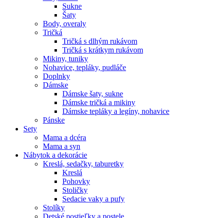
Sukne
Šaty
Body, overaly
Tričká
Tričká s dlhým rukávom
Tričká s krátkym rukávom
Mikiny, tuniky
Nohavice, tepláky, pudláče
Doplnky
Dámske
Dámske šaty, sukne
Dámske tričká a mikiny
Dámske tepláky a legíny, nohavice
Pánske
Sety
Mama a dcéra
Mama a syn
Nábytok a dekorácie
Kreslá, sedačky, taburetky
Kreslá
Pohovky
Stoličky
Sedacie vaky a pufy
Stolíky
Detské postieľky a postele