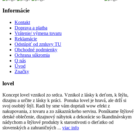
Informácie
Kontakt
Doprava a platba
Vrátenie/ výmena tovaru
Reklamácie
Odstúpiť od zmluvy TU
Obchodné podmienky
Ochrana súkromia
O nás
Úvod
Značky
lovel
Koncept lovel vznikol zo srdca. Vznikol z lásky k deťom, k štýlu,
dizajnu a určite z lásky k práci. Ponuka lovel je hravá, ale drží si
svoj osobitý štýl. Radi by sme vám dopriali wow efekt z
nakupovania, z tovaru a zo zákazníckeho servisu. Ponúkame štýlové
detské oblečenie, dizajnový nábytok a dekorácie so škandinávskym
nádychom a štýlové produkty k starostivosti o dieťatko od
slovenských a zahraničných ...
viac info