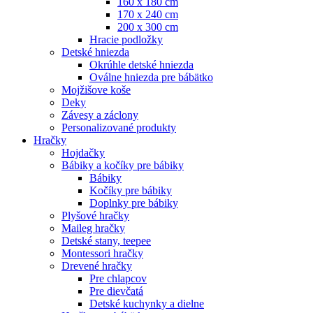
160 x 180 cm
170 x 240 cm
200 x 300 cm
Hracie podložky
Detské hniezda
Okrúhle detské hniezda
Oválne hniezda pre bábätko
Mojžišove koše
Deky
Závesy a záclony
Personalizované produkty
Hračky
Hojdačky
Bábiky a kočíky pre bábiky
Bábiky
Kočíky pre bábiky
Doplnky pre bábiky
Plyšové hračky
Maileg hračky
Detské stany, teepee
Montessori hračky
Drevené hračky
Pre chlapcov
Pre dievčatá
Detské kuchynky a dielne