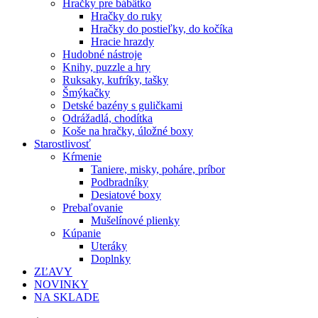
Hračky pre bábätko
Hračky do ruky
Hračky do postieľky, do kočíka
Hracie hrazdy
Hudobné nástroje
Knihy, puzzle a hry
Ruksaky, kufríky, tašky
Šmýkačky
Detské bazény s guličkami
Odrážadlá, chodítka
Koše na hračky, úložné boxy
Starostlivosť
Kŕmenie
Taniere, misky, poháre, príbor
Podbradníky
Desiatové boxy
Prebaľovanie
Mušelínové plienky
Kúpanie
Uteráky
Doplnky
ZĽAVY
NOVINKY
NA SKLADE