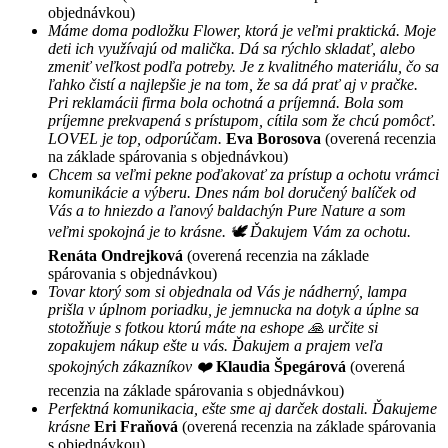
objednávkou)
Máme doma podložku Flower, ktorá je veľmi praktická. Moje
deti ich využívajú od malička. Dá sa rýchlo skladať, alebo
zmeniť veľkost podľa potreby. Je z kvalitného materiálu, čo sa
ľahko čistí a najlepšie je na tom, že sa dá prať aj v pračke.
Pri reklamácii firma bola ochotná a príjemná. Bola som
príjemne prekvapená s prístupom, cítila som že chcú pomôcť.
LOVEL je top, odporúčam.
Eva Borosova
(overená recenzia
na základe spárovania s objednávkou)
Chcem sa veľmi pekne poďakovať za prístup a ochotu vrámci
komunikácie a výberu. Dnes nám bol doručený balíček od
Vás a to hniezdo a ľanový baldachýn Pure Nature a som
veľmi spokojná je to krásne. 🕊 Ďakujem Vám za ochotu.
Renáta Ondrejková
(overená recenzia na základe
spárovania s objednávkou)
Tovar ktorý som si objednala od Vás je nádherný, lampa
prišla v úplnom poriadku, je jemnucka na dotyk a úplne sa
stotožňuje s fotkou ktorú máte na eshope 🙏 určite si
zopakujem nákup ešte u vás. Ďakujem a prajem veľa
spokojných zákazníkov ❤️
Klaudia Špegárová
(overená
recenzia na základe spárovania s objednávkou)
Perfektná komunikacia, ešte sme aj darček dostali. Ďakujeme
krásne
Eri Fraňová
(overená recenzia na základe spárovania
s objednávkou)