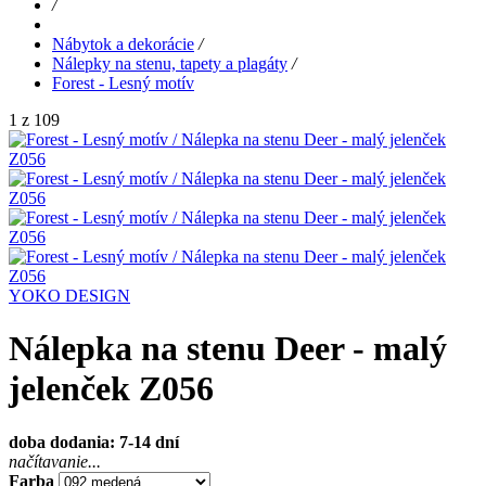
/
Nábytok a dekorácie
/
Nálepky na stenu, tapety a plagáty
/
Forest - Lesný motív
1 z 109
YOKO DESIGN
Nálepka na stenu Deer - malý
jelenček Z056
doba dodania: 7-14 dní
načítavanie...
Farba