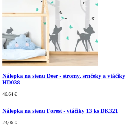
Nálepka na stenu Deer - stromy, srnčeky a vtáčiky
HD038
46,64 €
Nálepka na stenu Forest - vtáčiky 13 ks DK321
23,06 €