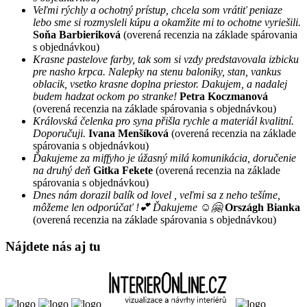
Veľmi rýchly a ochotný prístup, chcela som vrátiť peniaze
lebo sme si rozmysleli kúpu a okamžite mi to ochotne vyriešili.
Soňa Barbieriková
(overená recenzia na základe spárovania
s objednávkou)
Krasne pastelove farby, tak som si vzdy predstavovala izbicku
pre nasho krpca. Nalepky na stenu baloniky, stan, vankus
oblacik, vsetko krasne doplna priestor. Dakujem, a nadalej
budem hadzat ockom po stranke!
Petra Koczmanová
(overená recenzia na základe spárovania s objednávkou)
Královská čelenka pro syna přišla rychle a materiál kvalitní.
Doporučuji.
Ivana Menšíková
(overená recenzia na základe
spárovania s objednávkou)
Ďakujeme za miffyho je úžasný milá komunikácia, doručenie
na druhý deň
Gitka Fekete
(overená recenzia na základe
spárovania s objednávkou)
Dnes nám dorazil balík od lovel , veľmi sa z neho tešíme,
môžeme len odporúčať !💕 Ďakujeme ☺️🤗
Országh Bianka
(overená recenzia na základe spárovania s objednávkou)
Nájdete nás aj tu