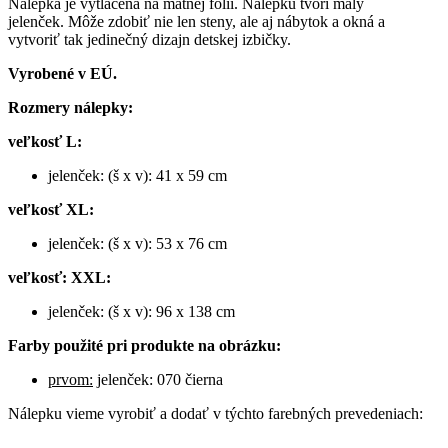
Nálepka je vytlačená na matnej fólií. Nálepku tvorí malý
jelenček. Môže zdobiť nie len steny, ale aj nábytok a okná a
vytvoriť tak jedinečný dizajn detskej izbičky.
Vyrobené v EÚ.
Rozmery nálepky:
veľkosť L:
jelenček: (š x v): 41 x 59 cm
veľkosť XL:
jelenček: (š x v): 53 x 76 cm
veľkosť: XXL:
jelenček: (š x v): 96 x 138 cm
Farby použité pri produkte na obrázku:
prvom:
jelenček: 070 čierna
Nálepku vieme vyrobiť a dodať v týchto farebných prevedeniach: