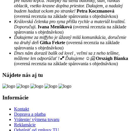
pre nasho krpca. Nalepky na stenu baloniky, stan, vankus
oblacik, vsetko krasne doplna priestor. Dakujem, a nadalej
budem hadzat ockom po stranke!
Petra Koczmanová
(overená recenzia na základe spárovania s objednávkou)
Královská čelenka pro syna přišla rychle a materiál kvalitní.
Doporučuji.
Ivana Menšíková
(overená recenzia na základe
spárovania s objednávkou)
Ďakujeme za miffyho je úžasný milá komunikácia, doručenie
na druhý deň
Gitka Fekete
(overená recenzia na základe
spárovania s objednávkou)
Dnes nám dorazil balík od lovel , veľmi sa z neho tešíme,
môžeme len odporúčať !💕 Ďakujeme ☺️🤗
Országh Bianka
(overená recenzia na základe spárovania s objednávkou)
Nájdete nás aj tu
Informácie
Kontakt
Doprava a platba
Vrátenie/ výmena tovaru
Reklamácie
Odstúpiť od zmluvy TU