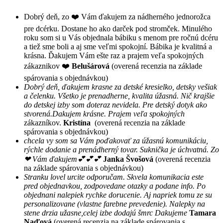
Dobrý deň, zo ❤️ Vám ďakujem za nádherného jednorožca
pre dcérku. Dostane ho ako darček pod stromček. Minulého
roku som si u Vás objednala bábiku s menom pre ročnú dcéru
a tiež sme boli a aj sme veľmi spokojní. Bábika je kvalitná a
krásna. Ďakujem Vám ešte raz a prajem veľa spokojných
zákaznikov ❤️
Belušárová
(overená recenzia na základe
spárovania s objednávkou)
Dobrý deň, ďakujem krasne za detské kresielko, detsky vešiak
a čelenku. Všetko je prenadherne, kvalita úžasná. Nič krajšie
do detskej izby som doteraz nevidela. Pre detský dotyk ako
stvorená.Dakujem krásne. Prajem veľa spokojných
zákazníkov.
Kristína
(overená recenzia na základe
spárovania s objednávkou)
chcela vy som sa Vám poďakovať za úžasnú komunikáciu,
rýchle dodanie a prenádherný tovar. Suknička je úchvatná. Zo
❤ Vám ďakujem💕💕💕
Janka Švošová
(overená recenzia
na základe spárovania s objednávkou)
Stranku lovel urcite odporučam. Skvela komunikacia este
pred objednavkou, zodpovedane otazky a podane info. Po
objednani nalepiek rychke dorucenie. Aj napriek tomu ze su
personalizovane (vlastne farebne prevedenie). Nalepky na
stene drzia užasne,celej izbe dodajú šmrc Dakujeme
Tamara
Naďová
(overená recenzia na základe spárovania s