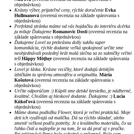
objednávkou)
Krásny výber, prijateľné ceny, rýchle doručenie
Evka
Hullmanová
(overená recenzia na základe spárovania s
objednávkou)
Perfektná stránka máme od vás hojdačku do interiéru dcérka
ju miluje Ďakujeme
Romanovic Dosti
(overená recenzia na
základe spárovania s objednávkou)
Ďakujeme Lovel za prekrásnu dolly sukňu super
komunikácia, rýchle dodanie veľká spokojnosť určite sme
neobjednávali posledný krát malá slečna sa zo sukničky veľmi
teší
Hãppy Mõţhęr
(overená recenzia na základe spárovania
s objednávkou)
Lovel je láska. Krásne vecičky, ktoré dodajú detským
izbičkám tu správnu atmosféru a originalitu.
Mária
Košutová
(overená recenzia na základe spárovania s
objednávkou)
Určite odporúčam :) Kúpili sme detské kresielko, je nádherné,
kvalitné. Chválim aj bleskové dodanie. Ďakujeme :)
Lucia
Kúkoľová
(overená recenzia na základe spárovania s
objednávkou)
Máme doma podložku Flower, ktorá je veľmi praktická. Moje
deti ich využívajú od malička. Dá sa rýchlo skladať, alebo
zmeniť veľkost podľa potreby. Je z kvalitného materiálu, čo sa
ľahko čistí a najlepšie je na tom, že sa dá prať aj v pračke.
Pri reklamácii firma bola ochotná a príjemná. Bola som