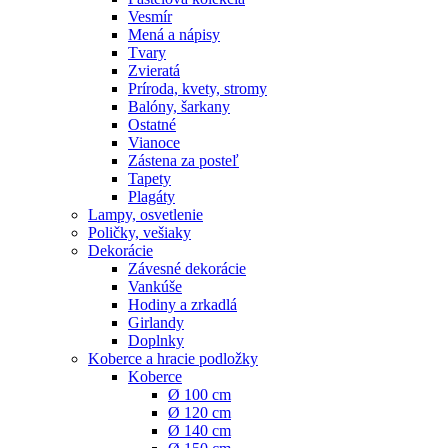
Vesmír
Mená a nápisy
Tvary
Zvieratá
Príroda, kvety, stromy
Balóny, šarkany
Ostatné
Vianoce
Zástena za posteľ
Tapety
Plagáty
Lampy, osvetlenie
Poličky, vešiaky
Dekorácie
Závesné dekorácie
Vankúše
Hodiny a zrkadlá
Girlandy
Doplnky
Koberce a hracie podložky
Koberce
Ø 100 cm
Ø 120 cm
Ø 140 cm