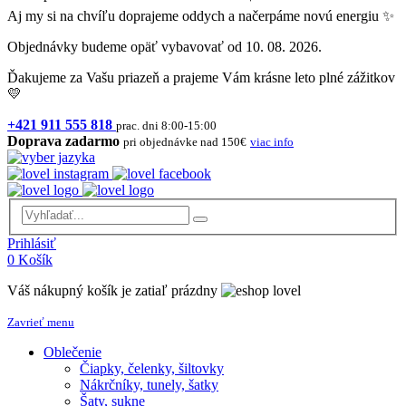
Aj my si na chvíľu doprajeme oddych a načerpáme novú energiu ✨
Objednávky budeme opäť vybavovať od 10. 08. 2026.
Ďakujeme za Vašu priazeň a prajeme Vám krásne leto plné zážitkov
💛
+421 911 555 818
prac. dni 8:00-15:00
Doprava zadarmo
pri objednávke nad 150€
viac info
Prihlásiť
0
Košík
Váš nákupný košík je zatiaľ prázdny
Zavrieť menu
Oblečenie
Čiapky, čelenky, šiltovky
Nákrčníky, tunely, šatky
Šaty, sukne