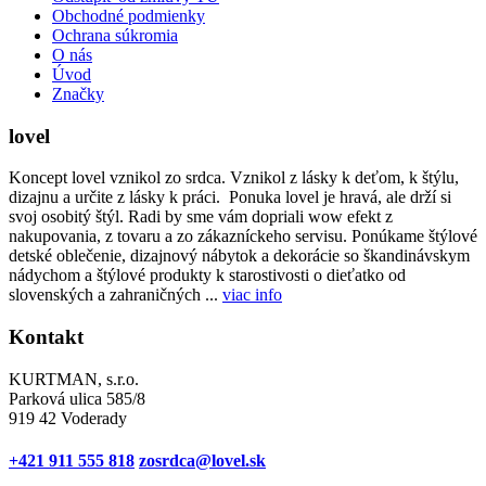
Obchodné podmienky
Ochrana súkromia
O nás
Úvod
Značky
lovel
Koncept lovel vznikol zo srdca. Vznikol z lásky k deťom, k štýlu,
dizajnu a určite z lásky k práci. Ponuka lovel je hravá, ale drží si
svoj osobitý štýl. Radi by sme vám dopriali wow efekt z
nakupovania, z tovaru a zo zákazníckeho servisu. Ponúkame štýlové
detské oblečenie, dizajnový nábytok a dekorácie so škandinávskym
nádychom a štýlové produkty k starostivosti o dieťatko od
slovenských a zahraničných ...
viac info
Kontakt
KURTMAN, s.r.o.
Parková ulica 585/8
919 42 Voderady
+421 911 555 818
zosrdca@lovel.sk