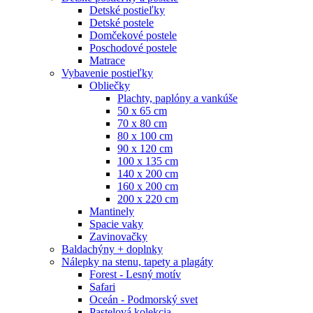
Detské postieľky
Detské postele
Domčekové postele
Poschodové postele
Matrace
Vybavenie postieľky
Obliečky
Plachty, paplóny a vankúše
50 x 65 cm
70 x 80 cm
80 x 100 cm
90 x 120 cm
100 x 135 cm
140 x 200 cm
160 x 200 cm
200 x 220 cm
Mantinely
Spacie vaky
Zavinovačky
Baldachýny + doplnky
Nálepky na stenu, tapety a plagáty
Forest - Lesný motív
Safari
Oceán - Podmorský svet
Pastelová kolekcia