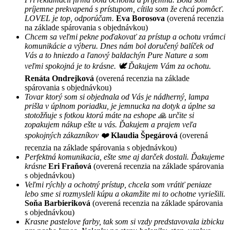
príjemne prekvapená s prístupom, cítila som že chcú pomôcť.
LOVEL je top, odporúčam.
Eva Borosova
(overená recenzia
na základe spárovania s objednávkou)
Chcem sa veľmi pekne poďakovať za prístup a ochotu vrámci
komunikácie a výberu. Dnes nám bol doručený balíček od
Vás a to hniezdo a ľanový baldachýn Pure Nature a som
veľmi spokojná je to krásne. 🕊 Ďakujem Vám za ochotu.
Renáta Ondrejková
(overená recenzia na základe
spárovania s objednávkou)
Tovar ktorý som si objednala od Vás je nádherný, lampa
prišla v úplnom poriadku, je jemnucka na dotyk a úplne sa
stotožňuje s fotkou ktorú máte na eshope 🙏 určite si
zopakujem nákup ešte u vás. Ďakujem a prajem veľa
spokojných zákazníkov ❤️
Klaudia Špegárová
(overená
recenzia na základe spárovania s objednávkou)
Perfektná komunikacia, ešte sme aj darček dostali. Ďakujeme
krásne
Eri Fraňová
(overená recenzia na základe spárovania
s objednávkou)
Veľmi rýchly a ochotný prístup, chcela som vrátiť peniaze
lebo sme si rozmysleli kúpu a okamžite mi to ochotne vyriešili.
Soňa Barbieriková
(overená recenzia na základe spárovania
s objednávkou)
Krasne pastelove farby, tak som si vzdy predstavovala izbicku