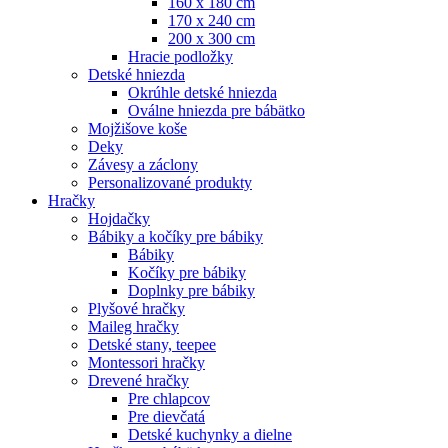
160 x 180 cm
170 x 240 cm
200 x 300 cm
Hracie podložky
Detské hniezda
Okrúhle detské hniezda
Oválne hniezda pre bábätko
Mojžišove koše
Deky
Závesy a záclony
Personalizované produkty
Hračky
Hojdačky
Bábiky a kočíky pre bábiky
Bábiky
Kočíky pre bábiky
Doplnky pre bábiky
Plyšové hračky
Maileg hračky
Detské stany, teepee
Montessori hračky
Drevené hračky
Pre chlapcov
Pre dievčatá
Detské kuchynky a dielne