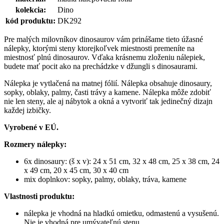
kolekcia:
Dino
kód produktu:
DK292
Pre malých milovníkov dinosaurov vám prinášame tieto úžasné
nálepky, ktorými steny ktorejkoľvek miestnosti premeníte na
miestnosť plnú dinosaurov. Vďaka krásnemu zloženiu nálepiek,
budete mať pocit ako na prechádzke v džungli s dinosaurami.
Nálepka je vytlačená na matnej fólií. Nálepka obsahuje dinosaury,
sopky, oblaky, palmy, časti trávy a kamene. Nálepka môže zdobiť
nie len steny, ale aj nábytok a okná a vytvoriť tak jedinečný dizajn
každej izbičky.
Vyrobené v EÚ.
Rozmery nálepky:
6x dinosaury: (š x v): 24 x 51 cm, 32 x 48 cm, 25 x 38 cm, 24
x 49 cm, 20 x 45 cm, 30 x 40 cm
mix doplnkov: sopky, palmy, oblaky, tráva, kamene
Vlastnosti produktu:
nálepka je vhodná na hladkú omietku, odmastenú a vysušenú.
Nie je vhodná pre umývateľnú stenu