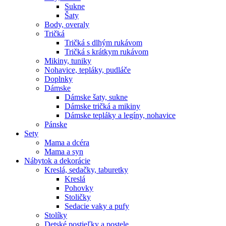
Sukne
Šaty
Body, overaly
Tričká
Tričká s dlhým rukávom
Tričká s krátkym rukávom
Mikiny, tuniky
Nohavice, tepláky, pudláče
Doplnky
Dámske
Dámske šaty, sukne
Dámske tričká a mikiny
Dámske tepláky a legíny, nohavice
Pánske
Sety
Mama a dcéra
Mama a syn
Nábytok a dekorácie
Kreslá, sedačky, taburetky
Kreslá
Pohovky
Stoličky
Sedacie vaky a pufy
Stolíky
Detské postieľky a postele