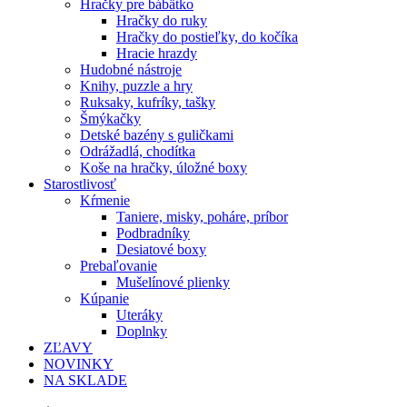
Hračky pre bábätko
Hračky do ruky
Hračky do postieľky, do kočíka
Hracie hrazdy
Hudobné nástroje
Knihy, puzzle a hry
Ruksaky, kufríky, tašky
Šmýkačky
Detské bazény s guličkami
Odrážadlá, chodítka
Koše na hračky, úložné boxy
Starostlivosť
Kŕmenie
Taniere, misky, poháre, príbor
Podbradníky
Desiatové boxy
Prebaľovanie
Mušelínové plienky
Kúpanie
Uteráky
Doplnky
ZĽAVY
NOVINKY
NA SKLADE