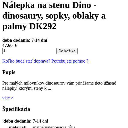
Nálepka na stenu Dino -
dinosaury, sopky, oblaky a
palmy DK292
doba dodania: 7-14 dní
47,66
€
Do košíka
Koľko bude stať doprava?
Potrebujete pomoc ?
Popis
Pre malých milovníkov dinosaurov vám prinášame tieto úžasné
nálepky, ktorými steny k ...
viac >
Špecifikácia
doba dodania:
7-14 dní
materiál:
matná nalepovacia fólia