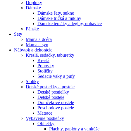
Doplnky
Dámske
Dámske šaty, sukne
Dámske tričká a mikiny
Dámske tepláky a legíny, nohavice
Pánske
Sety
Mama a dcéra
Mama a syn
Nábytok a dekorácie
Kreslá, sedačky, taburetky
Kreslá
Pohovky
Stoličky
Sedacie vaky a pufy
Stolíky
Detské postieľky a postele
Detské postieľky
Detské postele
Domčekové postele
Poschodové postele
Matrace
Vybavenie postieľky
Obliečky
Plachty, paplóny a vankúše