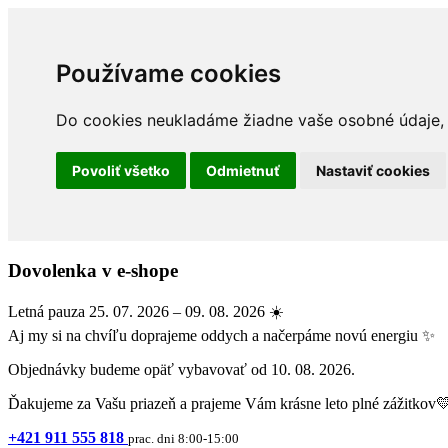
Používame cookies
Do cookies neukladáme žiadne vaše osobné údaje, a
Povoliť všetko
Odmietnuť
Nastaviť cookies
Dovolenka v e-shope
Letná pauza 25. 07. 2026 – 09. 08. 2026 ☀️
Aj my si na chvíľu doprajeme oddych a načerpáme novú energiu ✨
Objednávky budeme opäť vybavovať od 10. 08. 2026.
Ďakujeme za Vašu priazeň a prajeme Vám krásne leto plné zážitkov
+421 911 555 818
prac. dni 8:00-15:00