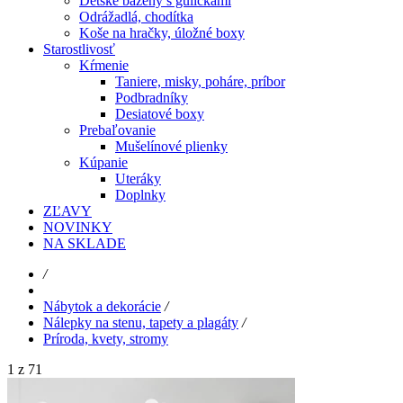
Detské bazény s guličkami
Odrážadlá, chodítka
Koše na hračky, úložné boxy
Starostlivosť
Kŕmenie
Taniere, misky, poháre, príbor
Podbradníky
Desiatové boxy
Prebaľovanie
Mušelínové plienky
Kúpanie
Uteráky
Doplnky
ZĽAVY
NOVINKY
NA SKLADE
/
Nábytok a dekorácie
/
Nálepky na stenu, tapety a plagáty
/
Príroda, kvety, stromy
1 z 71