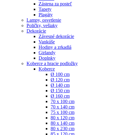
Zástena za posteľ
Tapety
Plagáty
Lampy, osvetlenie
Poličky, vešiaky
Dekorácie
Závesné dekorácie
Vankúše
Hodiny a zrkadlá
Girlandy
Doplnky
Koberce a hracie podložky
Koberce
Ø 100 cm
Ø 120 cm
Ø 140 cm
Ø 150 cm
Ø 160 cm
70 x 100 cm
70 x 140 cm
75 x 100 cm
80 x 120 cm
80 x 140 cm
80 x 230 cm
85 x 120 cm