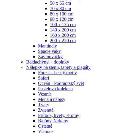
50 x 65 cm
70 x 80 cm
80 x 100 cm
90 x 120 cm
100 x 135 cm
140 x 200 cm
160 x 200 cm
200 x 220 cm
Mantinely
Spacie vaky
Zavinovačky
Baldachýny + doplnky
Nálepky na stenu, tapety a plagáty
Forest - Lesný motív
Safari
Oceán - Podmorský svet
Pastelová kolekcia
Vesmír
Mená a nápisy
Tvary
Zvieratá
Príroda, kvety, stromy
Balóny, šarkany
Ostatné
Vianoce