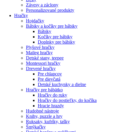
Závesy a záclony
Personalizované produkty
Hračky
Hojdačky
Bábiky a kočíky pre bábiky
Bábiky
Kočíky pre bábiky
Doplnky pre bábiky
Plyšové hračky
Maileg hračky
Detské stany, teepee
Montessori hračky
Drevené hračky
Pre chlapcov
Pre dievčatá
Detské kuchynky a dielne
Hračky pre bábätko
Hračky do ruky
Hračky do postieľky, do kočíka
Hracie hrazdy
Hudobné nástroje
Knihy, puzzle a hry
Ruksaky, kufríky, tašky
Šmýkačky