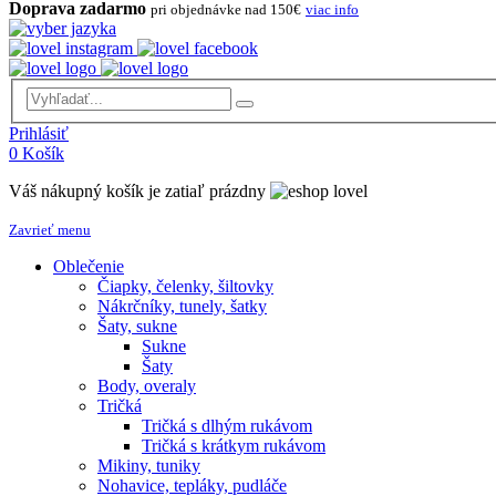
Doprava zadarmo
pri objednávke nad 150€
viac info
Prihlásiť
0
Košík
Váš nákupný košík je zatiaľ prázdny
Zavrieť menu
Oblečenie
Čiapky, čelenky, šiltovky
Nákrčníky, tunely, šatky
Šaty, sukne
Sukne
Šaty
Body, overaly
Tričká
Tričká s dlhým rukávom
Tričká s krátkym rukávom
Mikiny, tuniky
Nohavice, tepláky, pudláče