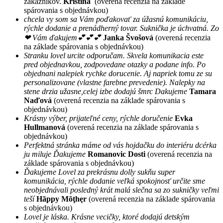
zákazníkov.
Kristína
(overená recenzia na základe
spárovania s objednávkou)
chcela vy som sa Vám poďakovať za úžasnú komunikáciu,
rýchle dodanie a prenádherný tovar. Suknička je úchvatná. Zo
❤ Vám ďakujem💕💕💕
Janka Švošová
(overená recenzia
na základe spárovania s objednávkou)
Stranku lovel urcite odporučam. Skvela komunikacia este
pred objednavkou, zodpovedane otazky a podane info. Po
objednani nalepiek rychke dorucenie. Aj napriek tomu ze su
personalizovane (vlastne farebne prevedenie). Nalepky na
stene drzia užasne,celej izbe dodajú šmrc Dakujeme
Tamara
Naďová
(overená recenzia na základe spárovania s
objednávkou)
Krásny výber, prijateľné ceny, rýchle doručenie
Evka
Hullmanová
(overená recenzia na základe spárovania s
objednávkou)
Perfektná stránka máme od vás hojdačku do interiéru dcérka
ju miluje Ďakujeme
Romanovic Dosti
(overená recenzia na
základe spárovania s objednávkou)
Ďakujeme Lovel za prekrásnu dolly sukňu super
komunikácia, rýchle dodanie veľká spokojnosť určite sme
neobjednávali posledný krát malá slečna sa zo sukničky veľmi
teší
Hãppy Mõţhęr
(overená recenzia na základe spárovania
s objednávkou)
Lovel je láska. Krásne vecičky, ktoré dodajú detským