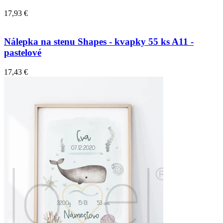
17,93 €
Nálepka na stenu Shapes - kvapky 55 ks A11 -
pastelové
17,43 €