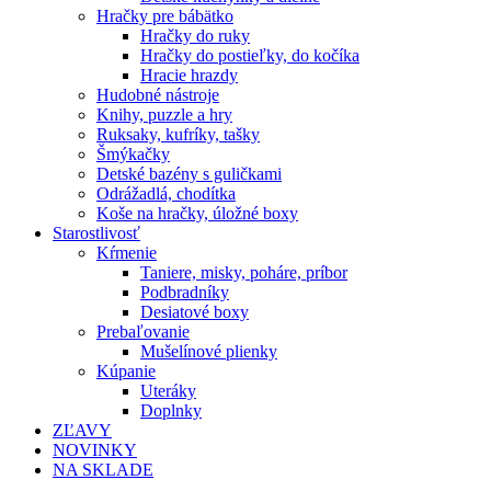
Hračky pre bábätko
Hračky do ruky
Hračky do postieľky, do kočíka
Hracie hrazdy
Hudobné nástroje
Knihy, puzzle a hry
Ruksaky, kufríky, tašky
Šmýkačky
Detské bazény s guličkami
Odrážadlá, chodítka
Koše na hračky, úložné boxy
Starostlivosť
Kŕmenie
Taniere, misky, poháre, príbor
Podbradníky
Desiatové boxy
Prebaľovanie
Mušelínové plienky
Kúpanie
Uteráky
Doplnky
ZĽAVY
NOVINKY
NA SKLADE