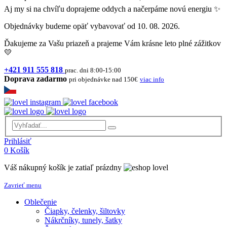
Aj my si na chvíľu doprajeme oddych a načerpáme novú energiu ✨
Objednávky budeme opäť vybavovať od 10. 08. 2026.
Ďakujeme za Vašu priazeň a prajeme Vám krásne leto plné zážitkov
💛
+421 911 555 818
prac. dni 8:00-15:00
Doprava zadarmo
pri objednávke nad 150€
viac info
Prihlásiť
0
Košík
Váš nákupný košík je zatiaľ prázdny
Zavrieť menu
Oblečenie
Čiapky, čelenky, šiltovky
Nákrčníky, tunely, šatky