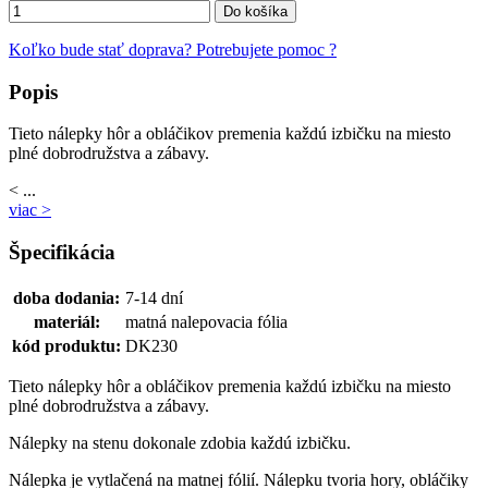
Do košíka
Koľko bude stať doprava?
Potrebujete pomoc ?
Popis
Tieto nálepky hôr a obláčikov premenia každú izbičku na miesto
plné dobrodružstva a zábavy.
< ...
viac >
Špecifikácia
doba dodania:
7-14 dní
materiál:
matná nalepovacia fólia
kód produktu:
DK230
Tieto nálepky hôr a obláčikov premenia každú izbičku na miesto
plné dobrodružstva a zábavy.
Nálepky na stenu dokonale zdobia každú izbičku.
Nálepka je vytlačená na matnej fólií. Nálepku tvoria hory, obláčiky