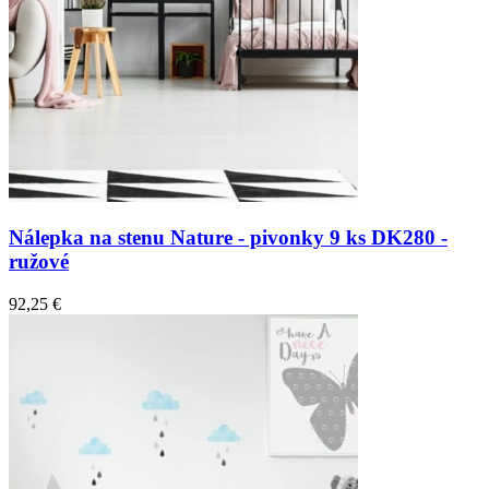
Nálepka na stenu Nature - pivonky 9 ks DK280 -
ružové
92,25 €