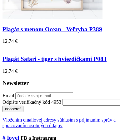
Plagát s menom Ocean - Veľryba P389
12,74 €
Plagát Safari - tiger s hviezdičkami P083
12,74 €
Newsletter
Email
Odpíšte verifikačný kód 4953
odoberať
Vložením emailovej adresy súhlasím s prijímaním správ a
spracovaním osobných údajov
# lovel
FB a Instragram