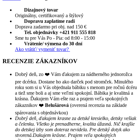
Dizajnový tovar
Originálny, certifikovaný a štýlový
Dopravu zaplatíme radi
Doprava zadarmo pri obj. nad 150 €
Tel. objednávky +421 911 555 818
Sme tu pre Vás Po - Pia: od 8:00 - 15:00
Vrátenie/ výmena do 30 dní
Ako vrátiť/ vymeniť tovar?
RECENZIE ZÁKAZNÍKOV
Dobrý deň, zo ❤️ Vám ďakujem za nádherného jednorožca
pre dcérku. Dostane ho ako darček pod stromček. Minulého
roku som si u Vás objednala bábiku s menom pre ročnú dcéru
a tiež sme boli a aj sme veľmi spokojní. Bábika je kvalitná a
krásna. Ďakujem Vám ešte raz a prajem veľa spokojných
zákaznikov ❤️
Belušárová
(overená recenzia na základe
spárovania s objednávkou)
Dobrý deň, ďakujem krasne za detské kresielko, detsky vešiak
a čelenku. Všetko je prenadherne, kvalita úžasná. Nič krajšie
do detskej izby som doteraz nevidela. Pre detský dotyk ako
stvorená.Dakujem krásne. Prajem veľa spokojných