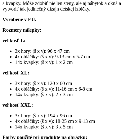
a kvapky. Môže zdobiť nie len steny, ale aj nábytok a okná a
vytvoriť tak jedinečný dizajn detskej izbičky.
Vyrobené v EÚ.
Rozmery nálepky:
veľkosť L:
3x hory: (š x v): 96 x 47 cm
4x obláčiky: (š x v): 9-13 cm x 5-7 cm
14x kvapky: (š x v): 1 x 2 cm
veľkosť XL:
3x hory: (š x v): 120 x 60 cm
4x obláčiky: (š x v): 11-16 cm x 6-8 cm
14x kvapky: (š x v): 2 x 3 cm
veľkosť XXL:
3x hory: (š x v): 194 x 96 cm
4x obláčiky: (š x v): 18-25 cm x 9-13 cm
14x kvapky: (š x v): 3 x 5 cm
Farby použité pri produkte na obrázku: