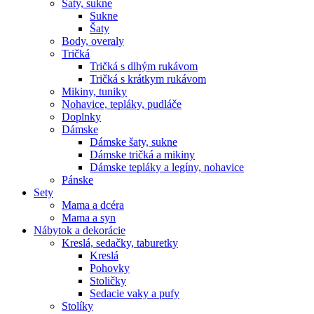
Šaty, sukne
Sukne
Šaty
Body, overaly
Tričká
Tričká s dlhým rukávom
Tričká s krátkym rukávom
Mikiny, tuniky
Nohavice, tepláky, pudláče
Doplnky
Dámske
Dámske šaty, sukne
Dámske tričká a mikiny
Dámske tepláky a legíny, nohavice
Pánske
Sety
Mama a dcéra
Mama a syn
Nábytok a dekorácie
Kreslá, sedačky, taburetky
Kreslá
Pohovky
Stoličky
Sedacie vaky a pufy
Stolíky