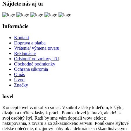
Nájdete nás aj tu
Informácie
Kontakt
Doprava a platba
Vrátenie/ výmena tovaru
Reklamácie
Odstúpiť od zmluvy TU
Obchodné podmienky
Ochrana súkromia
O nás
Úvod
Značky
lovel
Koncept lovel vznikol zo srdca. Vznikol z lásky k deťom, k štýlu,
dizajnu a určite z lásky k práci. Ponuka lovel je hravá, ale drží si
svoj osobitý štýl. Radi by sme vám dopriali wow efekt z
nakupovania, z tovaru a zo zákazníckeho servisu. Ponúkame štýlové
detské oblečenie, dizajnový nábytok a dekorácie so škandinávskym