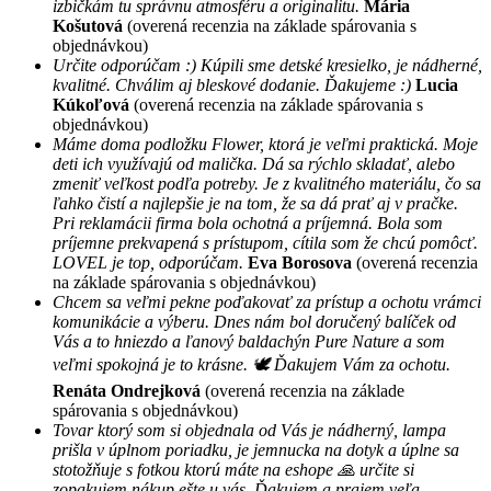
izbičkám tu správnu atmosféru a originalitu.
Mária
Košutová
(overená recenzia na základe spárovania s
objednávkou)
Určite odporúčam :) Kúpili sme detské kresielko, je nádherné,
kvalitné. Chválim aj bleskové dodanie. Ďakujeme :)
Lucia
Kúkoľová
(overená recenzia na základe spárovania s
objednávkou)
Máme doma podložku Flower, ktorá je veľmi praktická. Moje
deti ich využívajú od malička. Dá sa rýchlo skladať, alebo
zmeniť veľkost podľa potreby. Je z kvalitného materiálu, čo sa
ľahko čistí a najlepšie je na tom, že sa dá prať aj v pračke.
Pri reklamácii firma bola ochotná a príjemná. Bola som
príjemne prekvapená s prístupom, cítila som že chcú pomôcť.
LOVEL je top, odporúčam.
Eva Borosova
(overená recenzia
na základe spárovania s objednávkou)
Chcem sa veľmi pekne poďakovať za prístup a ochotu vrámci
komunikácie a výberu. Dnes nám bol doručený balíček od
Vás a to hniezdo a ľanový baldachýn Pure Nature a som
veľmi spokojná je to krásne. 🕊 Ďakujem Vám za ochotu.
Renáta Ondrejková
(overená recenzia na základe
spárovania s objednávkou)
Tovar ktorý som si objednala od Vás je nádherný, lampa
prišla v úplnom poriadku, je jemnucka na dotyk a úplne sa
stotožňuje s fotkou ktorú máte na eshope 🙏 určite si
zopakujem nákup ešte u vás. Ďakujem a prajem veľa