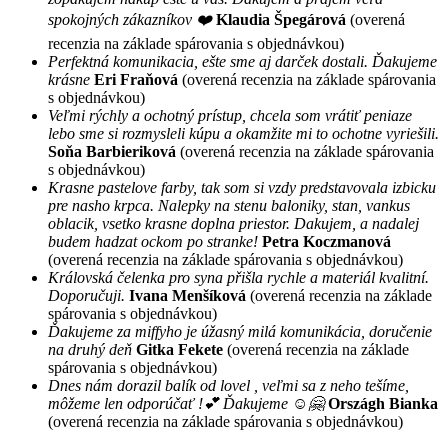
spokojných zákazníkov ❤️
Klaudia Špegárová
(overená
recenzia na základe spárovania s objednávkou)
Perfektná komunikacia, ešte sme aj darček dostali. Ďakujeme
krásne
Eri Fraňová
(overená recenzia na základe spárovania
s objednávkou)
Veľmi rýchly a ochotný prístup, chcela som vrátiť peniaze
lebo sme si rozmysleli kúpu a okamžite mi to ochotne vyriešili.
Soňa Barbieriková
(overená recenzia na základe spárovania
s objednávkou)
Krasne pastelove farby, tak som si vzdy predstavovala izbicku
pre nasho krpca. Nalepky na stenu baloniky, stan, vankus
oblacik, vsetko krasne doplna priestor. Dakujem, a nadalej
budem hadzat ockom po stranke!
Petra Koczmanová
(overená recenzia na základe spárovania s objednávkou)
Královská čelenka pro syna přišla rychle a materiál kvalitní.
Doporučuji.
Ivana Menšíková
(overená recenzia na základe
spárovania s objednávkou)
Ďakujeme za miffyho je úžasný milá komunikácia, doručenie
na druhý deň
Gitka Fekete
(overená recenzia na základe
spárovania s objednávkou)
Dnes nám dorazil balík od lovel , veľmi sa z neho tešíme,
môžeme len odporúčať !💕 Ďakujeme ☺️🤗
Országh Bianka
(overená recenzia na základe spárovania s objednávkou)