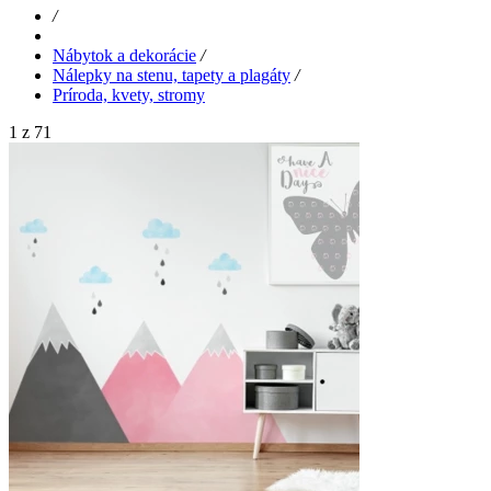
/
Nábytok a dekorácie
/
Nálepky na stenu, tapety a plagáty
/
Príroda, kvety, stromy
1 z 71