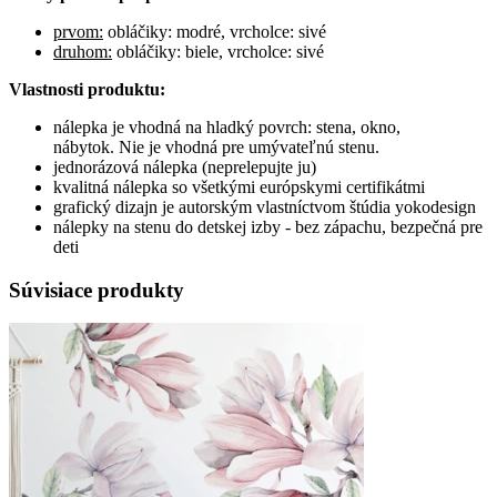
prvom:
obláčiky: modré, vrcholce: sivé
druhom:
obláčiky: biele, vrcholce: sivé
Vlastnosti produktu:
nálepka je vhodná na hladký povrch: stena, okno,
nábytok. Nie je vhodná pre umývateľnú stenu.
jednorázová nálepka (neprelepujte ju)
kvalitná nálepka so všetkými európskymi certifikátmi
grafický dizajn je autorským vlastníctvom štúdia yokodesign
nálepky na stenu do detskej izby - bez zápachu, bezpečná pre
deti
Súvisiace produkty