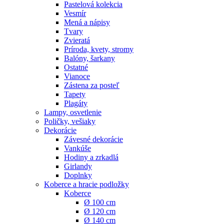
Pastelová kolekcia
Vesmír
Mená a nápisy
Tvary
Zvieratá
Príroda, kvety, stromy
Balóny, šarkany
Ostatné
Vianoce
Zástena za posteľ
Tapety
Plagáty
Lampy, osvetlenie
Poličky, vešiaky
Dekorácie
Závesné dekorácie
Vankúše
Hodiny a zrkadlá
Girlandy
Doplnky
Koberce a hracie podložky
Koberce
Ø 100 cm
Ø 120 cm
Ø 140 cm