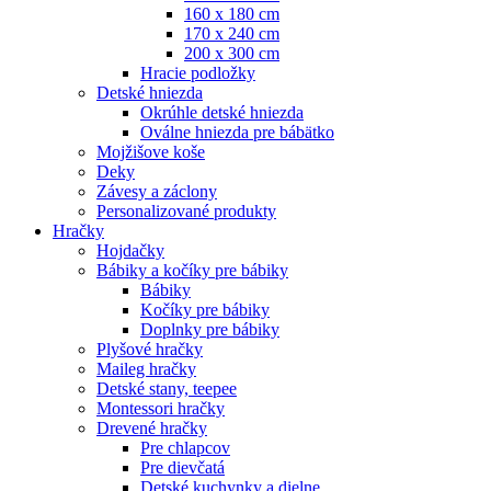
160 x 180 cm
170 x 240 cm
200 x 300 cm
Hracie podložky
Detské hniezda
Okrúhle detské hniezda
Oválne hniezda pre bábätko
Mojžišove koše
Deky
Závesy a záclony
Personalizované produkty
Hračky
Hojdačky
Bábiky a kočíky pre bábiky
Bábiky
Kočíky pre bábiky
Doplnky pre bábiky
Plyšové hračky
Maileg hračky
Detské stany, teepee
Montessori hračky
Drevené hračky
Pre chlapcov
Pre dievčatá
Detské kuchynky a dielne