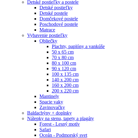
Detské postieľky a postele
Detské postieľky
Detské postele
Domčekové postele
Poschodové postele
Matrace
Vybavenie postieľky
Obliečky
Plachty, paplóny a vankúše
50 x 65 cm
70 x 80 cm
80 x 100 cm
90 x 120 cm
100 x 135 cm
140 x 200 cm
160 x 200 cm
200 x 220 cm
Mantinely
Spacie vaky
Zavinovačky
Baldachýny + doplnky
Nálepky na stenu, tapety a plagáty
Forest - Lesný motív
Safari
Oceán - Podmorský svet