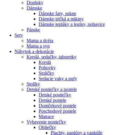
Doplnky
Dámske
Dámske šaty, sukne
Dámske tričká a mikiny
Dámske tepláky a legíny, nohavice
Pánske
Sety
Mama a dcéra
Mama a syn
Nábytok a dekorácie
Kreslá, sedačky, taburetky
Kreslá
Pohovky
Stoličky
Sedacie vaky a pufy
Stolíky
Detské postieľky a postele
Detské postieľky
Detské postele
Domčekové postele
Poschodové postele
Matrace
Vybavenie postieľky
Obliečky
Plachty, paplóny a vankúše