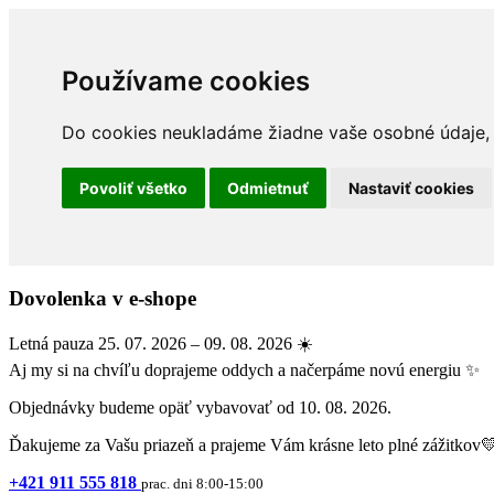
Používame cookies
Do cookies neukladáme žiadne vaše osobné údaje, a
Povoliť všetko
Odmietnuť
Nastaviť cookies
Dovolenka v e-shope
Letná pauza 25. 07. 2026 – 09. 08. 2026 ☀️
Aj my si na chvíľu doprajeme oddych a načerpáme novú energiu ✨
Objednávky budeme opäť vybavovať od 10. 08. 2026.
Ďakujeme za Vašu priazeň a prajeme Vám krásne leto plné zážitkov
+421 911 555 818
prac. dni 8:00-15:00