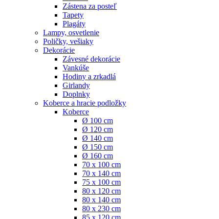
Zástena za posteľ
Tapety
Plagáty
Lampy, osvetlenie
Poličky, vešiaky
Dekorácie
Závesné dekorácie
Vankúše
Hodiny a zrkadlá
Girlandy
Doplnky
Koberce a hracie podložky
Koberce
Ø 100 cm
Ø 120 cm
Ø 140 cm
Ø 150 cm
Ø 160 cm
70 x 100 cm
70 x 140 cm
75 x 100 cm
80 x 120 cm
80 x 140 cm
80 x 230 cm
85 x 120 cm