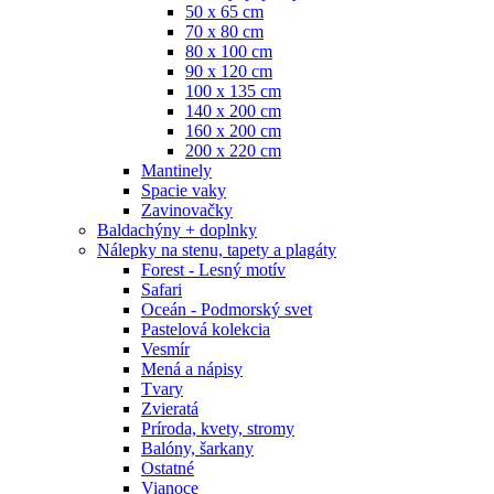
50 x 65 cm
70 x 80 cm
80 x 100 cm
90 x 120 cm
100 x 135 cm
140 x 200 cm
160 x 200 cm
200 x 220 cm
Mantinely
Spacie vaky
Zavinovačky
Baldachýny + doplnky
Nálepky na stenu, tapety a plagáty
Forest - Lesný motív
Safari
Oceán - Podmorský svet
Pastelová kolekcia
Vesmír
Mená a nápisy
Tvary
Zvieratá
Príroda, kvety, stromy
Balóny, šarkany
Ostatné
Vianoce