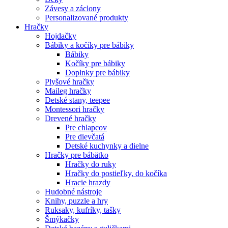
Závesy a záclony
Personalizované produkty
Hračky
Hojdačky
Bábiky a kočíky pre bábiky
Bábiky
Kočíky pre bábiky
Doplnky pre bábiky
Plyšové hračky
Maileg hračky
Detské stany, teepee
Montessori hračky
Drevené hračky
Pre chlapcov
Pre dievčatá
Detské kuchynky a dielne
Hračky pre bábätko
Hračky do ruky
Hračky do postieľky, do kočíka
Hracie hrazdy
Hudobné nástroje
Knihy, puzzle a hry
Ruksaky, kufríky, tašky
Šmýkačky