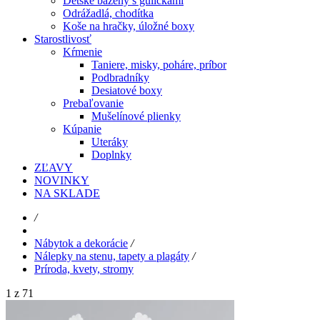
Detské bazény s guličkami
Odrážadlá, chodítka
Koše na hračky, úložné boxy
Starostlivosť
Kŕmenie
Taniere, misky, poháre, príbor
Podbradníky
Desiatové boxy
Prebaľovanie
Mušelínové plienky
Kúpanie
Uteráky
Doplnky
ZĽAVY
NOVINKY
NA SKLADE
/
Nábytok a dekorácie
/
Nálepky na stenu, tapety a plagáty
/
Príroda, kvety, stromy
1 z 71