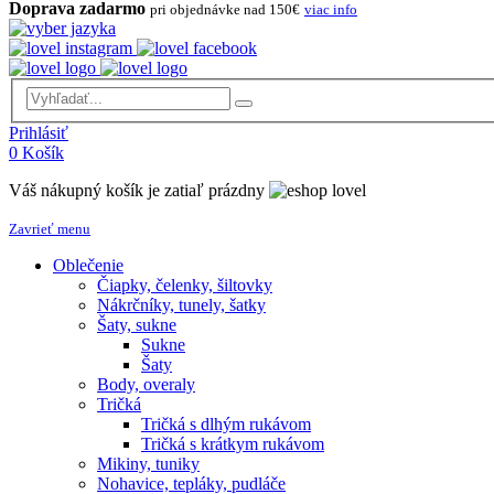
Doprava zadarmo
pri objednávke nad 150€
viac info
Prihlásiť
0
Košík
Váš nákupný košík je zatiaľ prázdny
Zavrieť menu
Oblečenie
Čiapky, čelenky, šiltovky
Nákrčníky, tunely, šatky
Šaty, sukne
Sukne
Šaty
Body, overaly
Tričká
Tričká s dlhým rukávom
Tričká s krátkym rukávom
Mikiny, tuniky
Nohavice, tepláky, pudláče