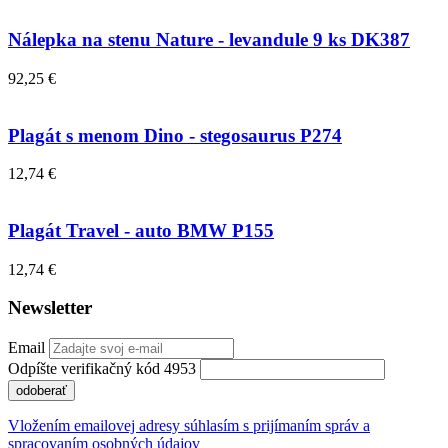
Nálepka na stenu Nature - levandule 9 ks DK387
92,25 €
Plagát s menom Dino - stegosaurus P274
12,74 €
Plagát Travel - auto BMW P155
12,74 €
Newsletter
Email
Odpíšte verifikačný kód 4953
odoberať
Vložením emailovej adresy súhlasím s prijímaním správ a
spracovaním osobných údajov