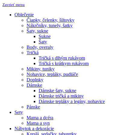
Zavrieť menu
Oblečenie
Čiapky, čelenky, šiltovky
Nákrčníky, tunely, šatky
Šaty, sukne
Sukne
Šaty
Body, overaly
Tričká
Tričká s dlhým rukávom
Tričká s krátkym rukávom
Mikiny, tuniky
Nohavice, tepláky, pudláče
Doplnky
Dámske
Dámske šaty, sukne
Dámske tričká a mikiny
Dámske tepláky a legíny, nohavice
Pánske
Sety
Mama a dcéra
Mama a syn
Nábytok a dekorácie
Kreslá, sedačky, taburetky