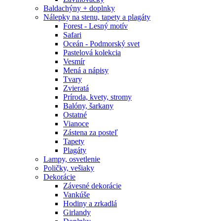
Baldachýny + doplnky
Nálepky na stenu, tapety a plagáty
Forest - Lesný motív
Safari
Oceán - Podmorský svet
Pastelová kolekcia
Vesmír
Mená a nápisy
Tvary
Zvieratá
Príroda, kvety, stromy
Balóny, šarkany
Ostatné
Vianoce
Zástena za posteľ
Tapety
Plagáty
Lampy, osvetlenie
Poličky, vešiaky
Dekorácie
Závesné dekorácie
Vankúše
Hodiny a zrkadlá
Girlandy