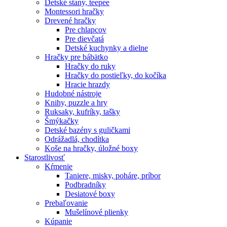
Detské stany, teepee
Montessori hračky
Drevené hračky
Pre chlapcov
Pre dievčatá
Detské kuchynky a dielne
Hračky pre bábätko
Hračky do ruky
Hračky do postieľky, do kočíka
Hracie hrazdy
Hudobné nástroje
Knihy, puzzle a hry
Ruksaky, kufríky, tašky
Šmýkačky
Detské bazény s guličkami
Odrážadlá, chodítka
Koše na hračky, úložné boxy
Starostlivosť
Kŕmenie
Taniere, misky, poháre, príbor
Podbradníky
Desiatové boxy
Prebaľovanie
Mušelínové plienky
Kúpanie