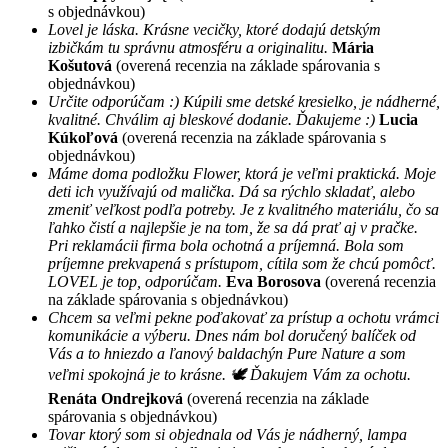
s objednávkou)
Lovel je láska. Krásne vecičky, ktoré dodajú detským
izbičkám tu správnu atmosféru a originalitu.
Mária
Košutová
(overená recenzia na základe spárovania s
objednávkou)
Určite odporúčam :) Kúpili sme detské kresielko, je nádherné,
kvalitné. Chválim aj bleskové dodanie. Ďakujeme :)
Lucia
Kúkoľová
(overená recenzia na základe spárovania s
objednávkou)
Máme doma podložku Flower, ktorá je veľmi praktická. Moje
deti ich využívajú od malička. Dá sa rýchlo skladať, alebo
zmeniť veľkost podľa potreby. Je z kvalitného materiálu, čo sa
ľahko čistí a najlepšie je na tom, že sa dá prať aj v pračke.
Pri reklamácii firma bola ochotná a príjemná. Bola som
príjemne prekvapená s prístupom, cítila som že chcú pomôcť.
LOVEL je top, odporúčam.
Eva Borosova
(overená recenzia
na základe spárovania s objednávkou)
Chcem sa veľmi pekne poďakovať za prístup a ochotu vrámci
komunikácie a výberu. Dnes nám bol doručený balíček od
Vás a to hniezdo a ľanový baldachýn Pure Nature a som
veľmi spokojná je to krásne. 🕊 Ďakujem Vám za ochotu.
Renáta Ondrejková
(overená recenzia na základe
spárovania s objednávkou)
Tovar ktorý som si objednala od Vás je nádherný, lampa