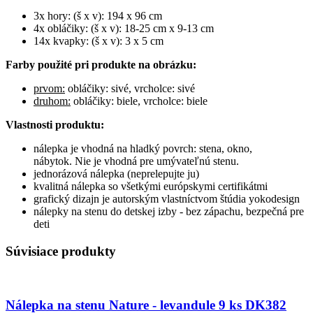
3x hory: (š x v): 194 x 96 cm
4x obláčiky: (š x v): 18-25 cm x 9-13 cm
14x kvapky: (š x v): 3 x 5 cm
Farby použité pri produkte na obrázku:
prvom:
obláčiky: sivé, vrcholce: sivé
druhom:
obláčiky: biele, vrcholce: biele
Vlastnosti produktu:
nálepka je vhodná na hladký povrch: stena, okno,
nábytok. Nie je vhodná pre umývateľnú stenu.
jednorázová nálepka (neprelepujte ju)
kvalitná nálepka so všetkými európskymi certifikátmi
grafický dizajn je autorským vlastníctvom štúdia yokodesign
nálepky na stenu do detskej izby - bez zápachu, bezpečná pre
deti
Súvisiace produkty
Nálepka na stenu Nature - levandule 9 ks DK382