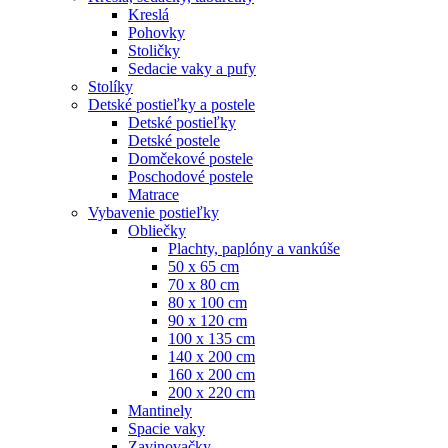
Kreslá
Pohovky
Stoličky
Sedacie vaky a pufy
Stolíky
Detské postieľky a postele
Detské postieľky
Detské postele
Domčekové postele
Poschodové postele
Matrace
Vybavenie postieľky
Obliečky
Plachty, paplóny a vankúše
50 x 65 cm
70 x 80 cm
80 x 100 cm
90 x 120 cm
100 x 135 cm
140 x 200 cm
160 x 200 cm
200 x 220 cm
Mantinely
Spacie vaky
Zavinovačky