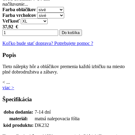
načítavanie...
Farba obláčikov
Farba vrcholcov
Veľkosť
37,92
€
Do košíka
Koľko bude stať doprava?
Potrebujete pomoc ?
Popis
Tieto nálepky hôr a obláčikov premenia každú izbičku na miesto
plné dobrodružstva a zábavy.
< ...
viac >
Špecifikácia
doba dodania:
7-14 dní
materiál:
matná nalepovacia fólia
kód produktu:
DK232