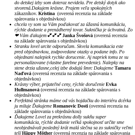
do detskej izby som doteraz nevidela. Pre detský dotyk ako
stvorená.Dakujem krásne. Prajem veľa spokojných
zákazníkov.
Kristína
(overená recenzia na základe
spárovania s objednávkou)
chcela vy som sa Vám poďakovať za úžasnú komunikáciu,
rýchle dodanie a prenádherný tovar. Suknička je úchvatná. Zo
❤ Vám ďakujem💕💕💕
Janka Švošová
(overená recenzia
na základe spárovania s objednávkou)
Stranku lovel urcite odporučam. Skvela komunikacia este
pred objednavkou, zodpovedane otazky a podane info. Po
objednani nalepiek rychke dorucenie. Aj napriek tomu ze su
personalizovane (vlastne farebne prevedenie). Nalepky na
stene drzia užasne,celej izbe dodajú šmrc Dakujeme
Tamara
Naďová
(overená recenzia na základe spárovania s
objednávkou)
Krásny výber, prijateľné ceny, rýchle doručenie
Evka
Hullmanová
(overená recenzia na základe spárovania s
objednávkou)
Perfektná stránka máme od vás hojdačku do interiéru dcérka
ju miluje Ďakujeme
Romanovic Dosti
(overená recenzia na
základe spárovania s objednávkou)
Ďakujeme Lovel za prekrásnu dolly sukňu super
komunikácia, rýchle dodanie veľká spokojnosť určite sme
neobjednávali posledný krát malá slečna sa zo sukničky veľmi
teší
Hãppy Mõţhęr
(overená recenzia na základe spárovania