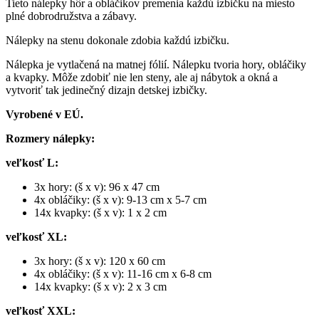
Tieto nálepky hôr a obláčikov premenia každú izbičku na miesto
plné dobrodružstva a zábavy.
Nálepky na stenu dokonale zdobia každú izbičku.
Nálepka je vytlačená na matnej fólií. Nálepku tvoria hory, obláčiky
a kvapky. Môže zdobiť nie len steny, ale aj nábytok a okná a
vytvoriť tak jedinečný dizajn detskej izbičky.
Vyrobené v EÚ.
Rozmery nálepky:
veľkosť L:
3x hory: (š x v): 96 x 47 cm
4x obláčiky: (š x v): 9-13 cm x 5-7 cm
14x kvapky: (š x v): 1 x 2 cm
veľkosť XL:
3x hory: (š x v): 120 x 60 cm
4x obláčiky: (š x v): 11-16 cm x 6-8 cm
14x kvapky: (š x v): 2 x 3 cm
veľkosť XXL: