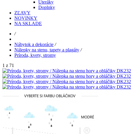
Uteráky
Doplnky
ZĽAVY
NOVINKY
NA SKLADE
/
Nábytok a dekorácie
/
Nálepky na stenu, tapety a plagáty
/
Príroda, kvety, stromy
1 z 71