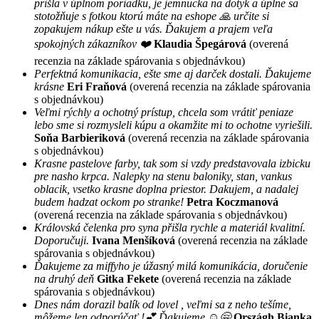
prišla v úplnom poriadku, je jemnucka na dotyk a úplne sa
stotožňuje s fotkou ktorú máte na eshope 🙏 určite si
zopakujem nákup ešte u vás. Ďakujem a prajem veľa
spokojných zákazníkov ❤️
Klaudia Špegárová
(overená
recenzia na základe spárovania s objednávkou)
Perfektná komunikacia, ešte sme aj darček dostali. Ďakujeme
krásne
Eri Fraňová
(overená recenzia na základe spárovania
s objednávkou)
Veľmi rýchly a ochotný prístup, chcela som vrátiť peniaze
lebo sme si rozmysleli kúpu a okamžite mi to ochotne vyriešili.
Soňa Barbieriková
(overená recenzia na základe spárovania
s objednávkou)
Krasne pastelove farby, tak som si vzdy predstavovala izbicku
pre nasho krpca. Nalepky na stenu baloniky, stan, vankus
oblacik, vsetko krasne doplna priestor. Dakujem, a nadalej
budem hadzat ockom po stranke!
Petra Koczmanová
(overená recenzia na základe spárovania s objednávkou)
Královská čelenka pro syna přišla rychle a materiál kvalitní.
Doporučuji.
Ivana Menšíková
(overená recenzia na základe
spárovania s objednávkou)
Ďakujeme za miffyho je úžasný milá komunikácia, doručenie
na druhý deň
Gitka Fekete
(overená recenzia na základe
spárovania s objednávkou)
Dnes nám dorazil balík od lovel , veľmi sa z neho tešíme,
môžeme len odporúčať !💕 Ďakujeme ☺️🤗
Országh Bianka