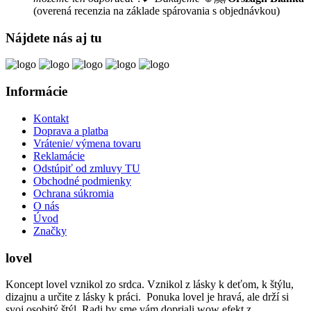
(overená recenzia na základe spárovania s objednávkou)
Nájdete nás aj tu
Informácie
Kontakt
Doprava a platba
Vrátenie/ výmena tovaru
Reklamácie
Odstúpiť od zmluvy TU
Obchodné podmienky
Ochrana súkromia
O nás
Úvod
Značky
lovel
Koncept lovel vznikol zo srdca. Vznikol z lásky k deťom, k štýlu,
dizajnu a určite z lásky k práci. Ponuka lovel je hravá, ale drží si
svoj osobitý štýl. Radi by sme vám dopriali wow efekt z