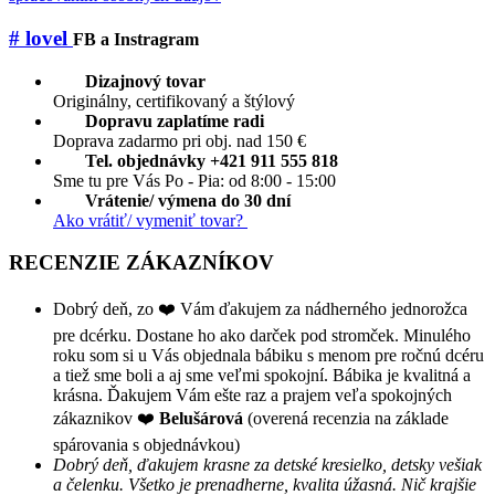
# lovel
FB a Instragram
Dizajnový tovar
Originálny, certifikovaný a štýlový
Dopravu zaplatíme radi
Doprava zadarmo pri obj. nad 150 €
Tel. objednávky +421 911 555 818
Sme tu pre Vás Po - Pia: od 8:00 - 15:00
Vrátenie/ výmena do 30 dní
Ako vrátiť/ vymeniť tovar?
RECENZIE ZÁKAZNÍKOV
Dobrý deň, zo ❤️ Vám ďakujem za nádherného jednorožca
pre dcérku. Dostane ho ako darček pod stromček. Minulého
roku som si u Vás objednala bábiku s menom pre ročnú dcéru
a tiež sme boli a aj sme veľmi spokojní. Bábika je kvalitná a
krásna. Ďakujem Vám ešte raz a prajem veľa spokojných
zákaznikov ❤️
Belušárová
(overená recenzia na základe
spárovania s objednávkou)
Dobrý deň, ďakujem krasne za detské kresielko, detsky vešiak
a čelenku. Všetko je prenadherne, kvalita úžasná. Nič krajšie