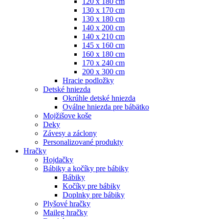
120 x 180 cm
130 x 170 cm
130 x 180 cm
140 x 200 cm
140 x 210 cm
145 x 160 cm
160 x 180 cm
170 x 240 cm
200 x 300 cm
Hracie podložky
Detské hniezda
Okrúhle detské hniezda
Oválne hniezda pre bábätko
Mojžišove koše
Deky
Závesy a záclony
Personalizované produkty
Hračky
Hojdačky
Bábiky a kočíky pre bábiky
Bábiky
Kočíky pre bábiky
Doplnky pre bábiky
Plyšové hračky
Maileg hračky