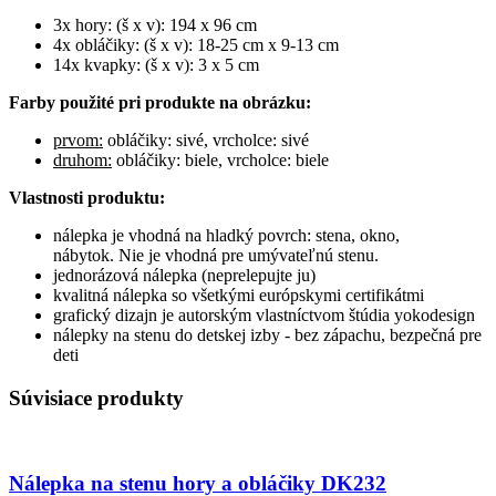
3x hory: (š x v): 194 x 96 cm
4x obláčiky: (š x v): 18-25 cm x 9-13 cm
14x kvapky: (š x v): 3 x 5 cm
Farby použité pri produkte na obrázku:
prvom:
obláčiky: sivé, vrcholce: sivé
druhom:
obláčiky: biele, vrcholce: biele
Vlastnosti produktu:
nálepka je vhodná na hladký povrch: stena, okno,
nábytok. Nie je vhodná pre umývateľnú stenu.
jednorázová nálepka (neprelepujte ju)
kvalitná nálepka so všetkými európskymi certifikátmi
grafický dizajn je autorským vlastníctvom štúdia yokodesign
nálepky na stenu do detskej izby - bez zápachu, bezpečná pre
deti
Súvisiace produkty
Nálepka na stenu hory a obláčiky DK232