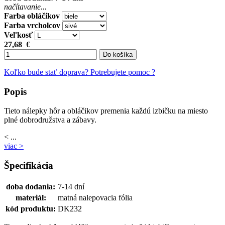
načítavanie...
Farba obláčikov
Farba vrcholcov
Veľkosť
27,68
€
Do košíka
Koľko bude stať doprava?
Potrebujete pomoc ?
Popis
Tieto nálepky hôr a obláčikov premenia každú izbičku na miesto
plné dobrodružstva a zábavy.
< ...
viac >
Špecifikácia
doba dodania:
7-14 dní
materiál:
matná nalepovacia fólia
kód produktu:
DK232