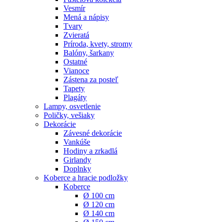
Vesmír
Mená a nápisy
Tvary
Zvieratá
Príroda, kvety, stromy
Balóny, šarkany
Ostatné
Vianoce
Zástena za posteľ
Tapety
Plagáty
Lampy, osvetlenie
Poličky, vešiaky
Dekorácie
Závesné dekorácie
Vankúše
Hodiny a zrkadlá
Girlandy
Doplnky
Koberce a hracie podložky
Koberce
Ø 100 cm
Ø 120 cm
Ø 140 cm