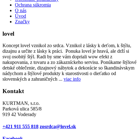
Ochrana súkromia
O nás
Úvod
Značky
lovel
Koncept lovel vznikol zo srdca. Vznikol z lásky k deťom, k štýlu,
dizajnu a určite z lásky k práci. Ponuka lovel je hravá, ale drží si
svoj osobitý štýl. Radi by sme vám dopriali wow efekt z
nakupovania, z tovaru a zo zákazníckeho servisu. Ponúkame štýlové
detské oblečenie, dizajnový nábytok a dekorácie so škandinávskym
nádychom a štýlové produkty k starostivosti o dieťatko od
slovenských a zahraničných ...
viac info
Kontakt
KURTMAN, s.r.o.
Parková ulica 585/8
919 42 Voderady
+421 911 555 818
zosrdca@lovel.sk
Facebook