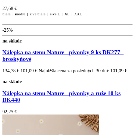
27,68 €
biele |
modré |
sivé
biele |
sivé
L |
XL |
XXL
-25%
na sklade
Nálepka na stenu Nature - pivonky 9 ks DK277 -
broskyňové
134,78 €
101,09 €
Najnižšia cena za posledných 30 dní: 101,09 €
na sklade
Nálepka na stenu Nature - pivonky a ruže 10 ks
DK440
92,25 €