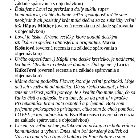
základe spárovania s objednávkou)
Ďakujeme Lovel za prekrásnu dolly sukňu super
komunikácia, rýchle dodanie veľká spokojnosť určite sme
neobjednávali posledný krát malá slečna sa zo sukničky veľmi
teší
Hãppy Mõţhęr
(overená recenzia na základe spárovania
s objednávkou)
Lovel je láska. Krásne vecičky, ktoré dodajú detským
izbičkám tu správnu atmosféru a originalitu.
Mária
Košutová
(overená recenzia na základe spárovania s
objednávkou)
Určite odporúčam :) Kúpili sme detské kresielko, je nádherné,
kvalitné. Chválim aj bleskové dodanie. Ďakujeme :)
Lucia
Kúkoľová
(overená recenzia na základe spárovania s
objednávkou)
Máme doma podložku Flower, ktorá je veľmi praktická. Moje
deti ich využívajú od malička. Dá sa rýchlo skladať, alebo
zmeniť veľkost podľa potreby. Je z kvalitného materiálu, čo sa
ľahko čistí a najlepšie je na tom, že sa dá prať aj v pračke.
Pri reklamácii firma bola ochotná a príjemná. Bola som
príjemne prekvapená s prístupom, cítila som že chcú pomôcť.
LOVEL je top, odporúčam.
Eva Borosova
(overená recenzia
na základe spárovania s objednávkou)
Chcem sa veľmi pekne poďakovať za prístup a ochotu vrámci
komunikácie a výberu. Dnes nám bol doručený balíček od
Vás a to hniezdo a ľanový baldachýn Pure Nature a som