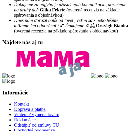
Ďakujeme za miffyho je úžasný milá komunikácia, doručenie
na druhý deň
Gitka Fekete
(overená recenzia na základe
spárovania s objednávkou)
Dnes nám dorazil balík od lovel , veľmi sa z neho tešíme,
môžeme len odporúčať !💕 Ďakujeme ☺️🤗
Országh Bianka
(overená recenzia na základe spárovania s objednávkou)
Nájdete nás aj tu
Informácie
Kontakt
Doprava a platba
Vrátenie/ výmena tovaru
Reklamácie
Odstúpiť od zmluvy TU
Obchodné podmienky