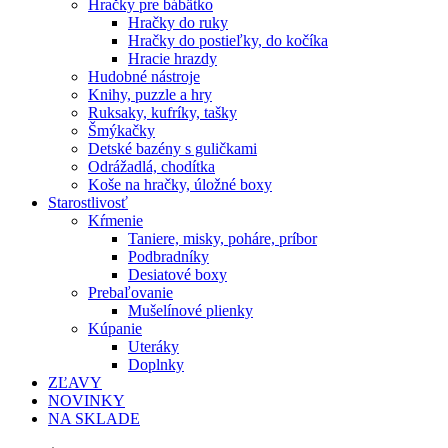
Hračky pre bábätko
Hračky do ruky
Hračky do postieľky, do kočíka
Hracie hrazdy
Hudobné nástroje
Knihy, puzzle a hry
Ruksaky, kufríky, tašky
Šmýkačky
Detské bazény s guličkami
Odrážadlá, chodítka
Koše na hračky, úložné boxy
Starostlivosť
Kŕmenie
Taniere, misky, poháre, príbor
Podbradníky
Desiatové boxy
Prebaľovanie
Mušelínové plienky
Kúpanie
Uteráky
Doplnky
ZĽAVY
NOVINKY
NA SKLADE