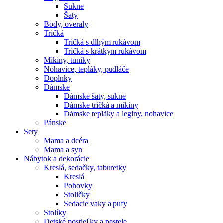
Sukne
Šaty
Body, overaly
Tričká
Tričká s dlhým rukávom
Tričká s krátkym rukávom
Mikiny, tuniky
Nohavice, tepláky, pudláče
Doplnky
Dámske
Dámske šaty, sukne
Dámske tričká a mikiny
Dámske tepláky a legíny, nohavice
Pánske
Sety
Mama a dcéra
Mama a syn
Nábytok a dekorácie
Kreslá, sedačky, taburetky
Kreslá
Pohovky
Stoličky
Sedacie vaky a pufy
Stolíky
Detské postieľky a postele