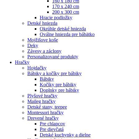
160 x 180 cm
170 x 240 cm
200 x 300 cm
Hracie podložky
Detské hniezda
Okrúhle detské hniezda
Oválne hniezda pre bábätko
Mojžišove koše
Deky
Závesy a záclony
Personalizované produkty
Hračky
Hojdačky
Bábiky a kočíky pre bábiky
Bábiky
Kočíky pre bábiky
Doplnky pre bábiky
Plyšové hračky
Maileg hračky
Detské stany, teepee
Montessori hračky
Drevené hračky
Pre chlapcov
Pre dievčatá
Detské kuchynky a dielne