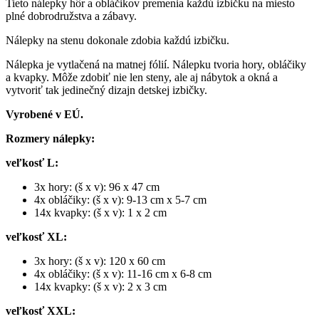
Tieto nálepky hôr a obláčikov premenia každú izbičku na miesto
plné dobrodružstva a zábavy.
Nálepky na stenu dokonale zdobia každú izbičku.
Nálepka je vytlačená na matnej fólií. Nálepku tvoria hory, obláčiky
a kvapky. Môže zdobiť nie len steny, ale aj nábytok a okná a
vytvoriť tak jedinečný dizajn detskej izbičky.
Vyrobené v EÚ.
Rozmery nálepky:
veľkosť L:
3x hory: (š x v): 96 x 47 cm
4x obláčiky: (š x v): 9-13 cm x 5-7 cm
14x kvapky: (š x v): 1 x 2 cm
veľkosť XL:
3x hory: (š x v): 120 x 60 cm
4x obláčiky: (š x v): 11-16 cm x 6-8 cm
14x kvapky: (š x v): 2 x 3 cm
veľkosť XXL: