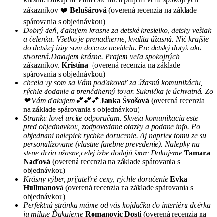
zákaznikov ❤️
Belušárová
(overená recenzia na základe
spárovania s objednávkou)
Dobrý deň, ďakujem krasne za detské kresielko, detsky vešiak
a čelenku. Všetko je prenadherne, kvalita úžasná. Nič krajšie
do detskej izby som doteraz nevidela. Pre detský dotyk ako
stvorená.Dakujem krásne. Prajem veľa spokojných
zákazníkov.
Kristína
(overená recenzia na základe
spárovania s objednávkou)
chcela vy som sa Vám poďakovať za úžasnú komunikáciu,
rýchle dodanie a prenádherný tovar. Suknička je úchvatná. Zo
❤ Vám ďakujem💕💕💕
Janka Švošová
(overená recenzia
na základe spárovania s objednávkou)
Stranku lovel urcite odporučam. Skvela komunikacia este
pred objednavkou, zodpovedane otazky a podane info. Po
objednani nalepiek rychke dorucenie. Aj napriek tomu ze su
personalizovane (vlastne farebne prevedenie). Nalepky na
stene drzia užasne,celej izbe dodajú šmrc Dakujeme
Tamara
Naďová
(overená recenzia na základe spárovania s
objednávkou)
Krásny výber, prijateľné ceny, rýchle doručenie
Evka
Hullmanová
(overená recenzia na základe spárovania s
objednávkou)
Perfektná stránka máme od vás hojdačku do interiéru dcérka
ju miluje Ďakujeme
Romanovic Dosti
(overená recenzia na