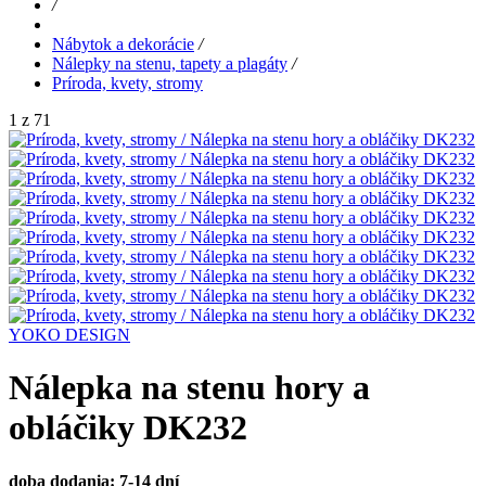
/
Nábytok a dekorácie
/
Nálepky na stenu, tapety a plagáty
/
Príroda, kvety, stromy
1 z 71
YOKO DESIGN
Nálepka na stenu hory a
obláčiky DK232
doba dodania: 7-14 dní