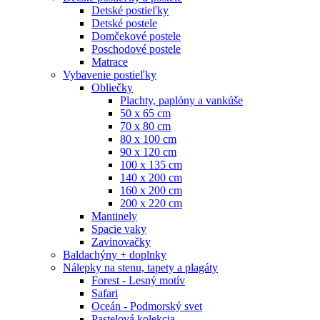
Detské postieľky
Detské postele
Domčekové postele
Poschodové postele
Matrace
Vybavenie postieľky
Obliečky
Plachty, paplóny a vankúše
50 x 65 cm
70 x 80 cm
80 x 100 cm
90 x 120 cm
100 x 135 cm
140 x 200 cm
160 x 200 cm
200 x 220 cm
Mantinely
Spacie vaky
Zavinovačky
Baldachýny + doplnky
Nálepky na stenu, tapety a plagáty
Forest - Lesný motív
Safari
Oceán - Podmorský svet
Pastelová kolekcia