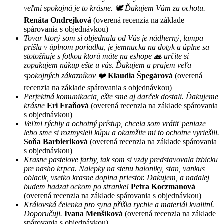
veľmi spokojná je to krásne. 🕊 Ďakujem Vám za ochotu.
Renáta Ondrejková
(overená recenzia na základe
spárovania s objednávkou)
Tovar ktorý som si objednala od Vás je nádherný, lampa
prišla v úplnom poriadku, je jemnucka na dotyk a úplne sa
stotožňuje s fotkou ktorú máte na eshope 🙏 určite si
zopakujem nákup ešte u vás. Ďakujem a prajem veľa
spokojných zákazníkov ❤️
Klaudia Špegárová
(overená
recenzia na základe spárovania s objednávkou)
Perfektná komunikacia, ešte sme aj darček dostali. Ďakujeme
krásne
Eri Fraňová
(overená recenzia na základe spárovania
s objednávkou)
Veľmi rýchly a ochotný prístup, chcela som vrátiť peniaze
lebo sme si rozmysleli kúpu a okamžite mi to ochotne vyriešili.
Soňa Barbieriková
(overená recenzia na základe spárovania
s objednávkou)
Krasne pastelove farby, tak som si vzdy predstavovala izbicku
pre nasho krpca. Nalepky na stenu baloniky, stan, vankus
oblacik, vsetko krasne doplna priestor. Dakujem, a nadalej
budem hadzat ockom po stranke!
Petra Koczmanová
(overená recenzia na základe spárovania s objednávkou)
Královská čelenka pro syna přišla rychle a materiál kvalitní.
Doporučuji.
Ivana Menšíková
(overená recenzia na základe
spárovania s objednávkou)