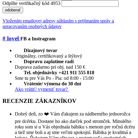
Odpíšte verifikačný kód 4953
odoberať
Vložením emailovej adresy súhlasím s prijímaním správ a
spracovaním osobných údajov
# lovel
FB a Instragram
Dizajnový tovar
Originálny, certifikovaný a štýlový
Dopravu zaplatíme radi
Doprava zadarmo pri obj. nad 150 €
Tel. objednávky +421 911 555 818
Sme tu pre Vás Po - Pia: od 8:00 - 15:00
Vrátenie/ výmena do 30 dní
Ako vrátiť/ vymeniť tovar?
RECENZIE ZÁKAZNÍKOV
Dobrý deň, zo ❤️ Vám ďakujem za nádherného jednorožca
pre dcérku. Dostane ho ako darček pod stromček. Minulého
roku som si u Vás objednala bábiku s menom pre ročnú dcéru
a tiež sme boli a aj sme veľmi spokojní. Bábika je kvalitná a
krásna. Ďakujem Vám ešte raz a prajem veľa spokojných