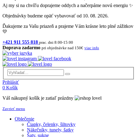
Aj my si na chvíľu doprajeme oddych a načerpáme novú energiu ✨
Objednávky budeme opäť vybavovať od 10. 08. 2026.
Ďakujeme za Vašu priazeň a prajeme Vám krásne leto plné zážitkov
💛
+421 911 555 818
prac. dni 8:00-15:00
Doprava zadarmo
pri objednávke nad 150€
viac info
Prihlásiť
0
Košík
Váš nákupný košík je zatiaľ prázdny
Zavrieť menu
Oblečenie
Čiapky, čelenky, šiltovky
Nákrčníky, tunely, šatky
Šaty, sukne