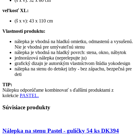
(š x v): 32 x 80 cm
veľkosť XL:
(š x v): 43 x 110 cm
Vlastnosti produktu:
nálepka je vhodná na hladkú omietku, odmastenú a vysušenú.
Nie je vhodná pre umývateľnú stenu
nálepka je vhodná na hladký povrch: stena, okno, nábytok
jednorázová nálepka (neprelepujte ju)
grafický dizajn je autorským vlastníctvom štúdia yokodesign
nálepka na stenu do detskej izby - bez zápachu, bezpečná pre
deti
TIP:
Nálepku odporúčame kombinovať s ďalšími produktami z
kolekcie
PASTEL.
Súvisiace produkty
Nálepka na stenu Pastel - guličky 54 ks DK394