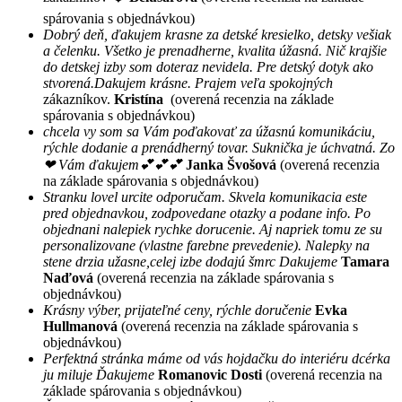
spárovania s objednávkou)
Dobrý deň, ďakujem krasne za detské kresielko, detsky vešiak
a čelenku. Všetko je prenadherne, kvalita úžasná. Nič krajšie
do detskej izby som doteraz nevidela. Pre detský dotyk ako
stvorená.Dakujem krásne. Prajem veľa spokojných
zákazníkov.
Kristína
(overená recenzia na základe
spárovania s objednávkou)
chcela vy som sa Vám poďakovať za úžasnú komunikáciu,
rýchle dodanie a prenádherný tovar. Suknička je úchvatná. Zo
❤ Vám ďakujem💕💕💕
Janka Švošová
(overená recenzia
na základe spárovania s objednávkou)
Stranku lovel urcite odporučam. Skvela komunikacia este
pred objednavkou, zodpovedane otazky a podane info. Po
objednani nalepiek rychke dorucenie. Aj napriek tomu ze su
personalizovane (vlastne farebne prevedenie). Nalepky na
stene drzia užasne,celej izbe dodajú šmrc Dakujeme
Tamara
Naďová
(overená recenzia na základe spárovania s
objednávkou)
Krásny výber, prijateľné ceny, rýchle doručenie
Evka
Hullmanová
(overená recenzia na základe spárovania s
objednávkou)
Perfektná stránka máme od vás hojdačku do interiéru dcérka
ju miluje Ďakujeme
Romanovic Dosti
(overená recenzia na
základe spárovania s objednávkou)