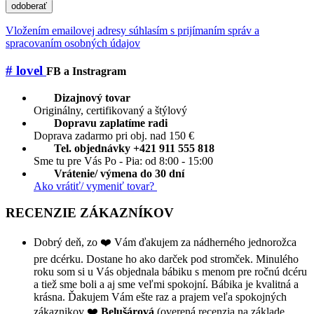
odoberať
Vložením emailovej adresy súhlasím s prijímaním správ a
spracovaním osobných údajov
# lovel
FB a Instragram
Dizajnový tovar
Originálny, certifikovaný a štýlový
Dopravu zaplatíme radi
Doprava zadarmo pri obj. nad 150 €
Tel. objednávky +421 911 555 818
Sme tu pre Vás Po - Pia: od 8:00 - 15:00
Vrátenie/ výmena do 30 dní
Ako vrátiť/ vymeniť tovar?
RECENZIE ZÁKAZNÍKOV
Dobrý deň, zo ❤️ Vám ďakujem za nádherného jednorožca
pre dcérku. Dostane ho ako darček pod stromček. Minulého
roku som si u Vás objednala bábiku s menom pre ročnú dcéru
a tiež sme boli a aj sme veľmi spokojní. Bábika je kvalitná a
krásna. Ďakujem Vám ešte raz a prajem veľa spokojných
zákaznikov ❤️
Belušárová
(overená recenzia na základe