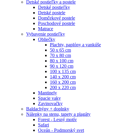
Detské postieľky a postele
Detské postieľky
Detské postele
Domčekové postele
Poschodové postele
Matrace
Vybavenie postieľky
Obliečky
Plachty, paplóny a vankúše
50 x 65 cm
70 x 80 cm
80 x 100 cm
90 x 120 cm
100 x 135 cm
140 x 200 cm
160 x 200 cm
200 x 220 cm
Mantinely
Spacie vaky
Zavinovačky
Baldachýny + doplnky
Nálepky na stenu, tapety a plagáty
Forest - Lesný motív
Safari
Oceán - Podmorský svet