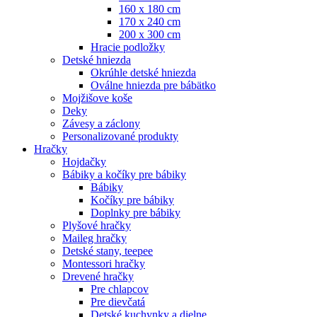
160 x 180 cm
170 x 240 cm
200 x 300 cm
Hracie podložky
Detské hniezda
Okrúhle detské hniezda
Oválne hniezda pre bábätko
Mojžišove koše
Deky
Závesy a záclony
Personalizované produkty
Hračky
Hojdačky
Bábiky a kočíky pre bábiky
Bábiky
Kočíky pre bábiky
Doplnky pre bábiky
Plyšové hračky
Maileg hračky
Detské stany, teepee
Montessori hračky
Drevené hračky
Pre chlapcov
Pre dievčatá
Detské kuchynky a dielne