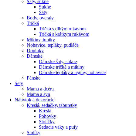
Šaty, sukne
Sukne
Šaty
Body, overaly
Tričká
Tričká s dlhým rukávom
Tričká s krátkym rukávom
Mikiny, tuniky
Nohavice, tepláky, pudláče
Doplnky
Dámske
Dámske šaty, sukne
Dámske tričká a mikiny
Dámske tepláky a legíny, nohavice
Pánske
Sety
Mama a dcéra
Mama a syn
Nábytok a dekorácie
Kreslá, sedačky, taburetky
Kreslá
Pohovky
Stoličky
Sedacie vaky a pufy
Stolíky