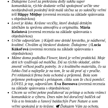
Ďakujeme Lovel za prekrásnu dolly sukňu super
komunikácia, rýchle dodanie veľká spokojnosť určite sme
neobjednávali posledný krát malá slečna sa zo sukničky veľmi
teší
Hãppy Mõţhęr
(overená recenzia na základe spárovania
s objednávkou)
Lovel je láska. Krásne vecičky, ktoré dodajú detským
izbičkám tu správnu atmosféru a originalitu.
Mária
Košutová
(overená recenzia na základe spárovania s
objednávkou)
Určite odporúčam :) Kúpili sme detské kresielko, je nádherné,
kvalitné. Chválim aj bleskové dodanie. Ďakujeme :)
Lucia
Kúkoľová
(overená recenzia na základe spárovania s
objednávkou)
Máme doma podložku Flower, ktorá je veľmi praktická. Moje
deti ich využívajú od malička. Dá sa rýchlo skladať, alebo
zmeniť veľkost podľa potreby. Je z kvalitného materiálu, čo sa
ľahko čistí a najlepšie je na tom, že sa dá prať aj v pračke.
Pri reklamácii firma bola ochotná a príjemná. Bola som
príjemne prekvapená s prístupom, cítila som že chcú pomôcť.
LOVEL je top, odporúčam.
Eva Borosova
(overená recenzia
na základe spárovania s objednávkou)
Chcem sa veľmi pekne poďakovať za prístup a ochotu vrámci
komunikácie a výberu. Dnes nám bol doručený balíček od
Vás a to hniezdo a ľanový baldachýn Pure Nature a som
veľmi spokojná je to krásne. 🕊 Ďakujem Vám za ochotu.