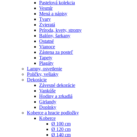
Pastelová kolekcia
Vesmír
Mená a nápisy
Tvary
Zvieratá
Príroda, kvety, stromy
Balóny, šarkany
Ostatné
Vianoce
Zástena za posteľ
Tapety
Plagáty
Lampy, osvetlenie
Poličky, vešiaky
Dekorácie
Závesné dekorácie
Vankúše
Hodiny a zrkadlá
Girlandy
Doplnky
Koberce a hracie podložky
Koberce
Ø 100 cm
Ø 120 cm
Ø 140 cm