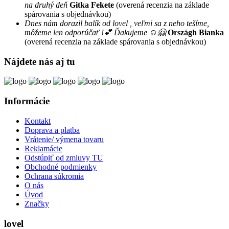
na druhý deň
Gitka Fekete
(overená recenzia na základe
spárovania s objednávkou)
Dnes nám dorazil balík od lovel , veľmi sa z neho tešíme,
môžeme len odporúčať !💕 Ďakujeme ☺️🤗
Országh Bianka
(overená recenzia na základe spárovania s objednávkou)
Nájdete nás aj tu
Informácie
Kontakt
Doprava a platba
Vrátenie/ výmena tovaru
Reklamácie
Odstúpiť od zmluvy TU
Obchodné podmienky
Ochrana súkromia
O nás
Úvod
Značky
lovel