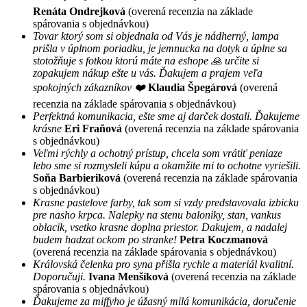
Renáta Ondrejková
(overená recenzia na základe
spárovania s objednávkou)
Tovar ktorý som si objednala od Vás je nádherný, lampa
prišla v úplnom poriadku, je jemnucka na dotyk a úplne sa
stotožňuje s fotkou ktorú máte na eshope 🙏 určite si
zopakujem nákup ešte u vás. Ďakujem a prajem veľa
spokojných zákazníkov ❤️
Klaudia Špegárová
(overená
recenzia na základe spárovania s objednávkou)
Perfektná komunikacia, ešte sme aj darček dostali. Ďakujeme
krásne
Eri Fraňová
(overená recenzia na základe spárovania
s objednávkou)
Veľmi rýchly a ochotný prístup, chcela som vrátiť peniaze
lebo sme si rozmysleli kúpu a okamžite mi to ochotne vyriešili.
Soňa Barbieriková
(overená recenzia na základe spárovania
s objednávkou)
Krasne pastelove farby, tak som si vzdy predstavovala izbicku
pre nasho krpca. Nalepky na stenu baloniky, stan, vankus
oblacik, vsetko krasne doplna priestor. Dakujem, a nadalej
budem hadzat ockom po stranke!
Petra Koczmanová
(overená recenzia na základe spárovania s objednávkou)
Královská čelenka pro syna přišla rychle a materiál kvalitní.
Doporučuji.
Ivana Menšíková
(overená recenzia na základe
spárovania s objednávkou)
Ďakujeme za miffyho je úžasný milá komunikácia, doručenie