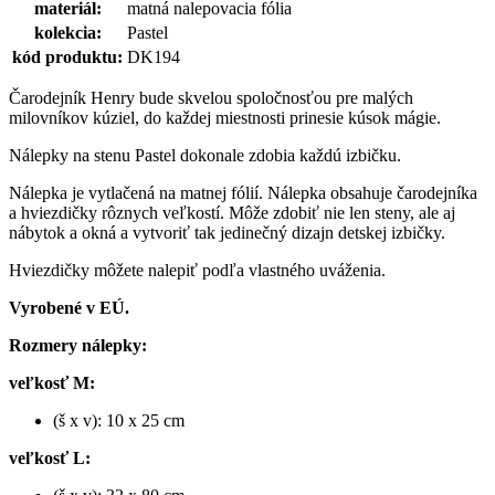
materiál:
matná nalepovacia fólia
kolekcia:
Pastel
kód produktu:
DK194
Čarodejník Henry bude skvelou spoločnosťou pre malých
milovníkov kúziel, do každej miestnosti prinesie kúsok mágie.
Nálepky na stenu Pastel dokonale zdobia každú izbičku.
Nálepka je vytlačená na matnej fólií. Nálepka obsahuje čarodejníka
a hviezdičky rôznych veľkostí. Môže zdobiť nie len steny, ale aj
nábytok a okná a vytvoriť tak jedinečný dizajn detskej izbičky.
Hviezdičky môžete nalepiť podľa vlastného uváženia.
Vyrobené v EÚ.
Rozmery nálepky:
veľkosť M:
(š x v): 10 x 25 cm
veľkosť L: