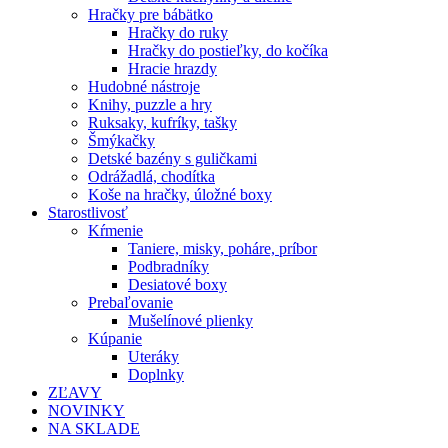
Hračky pre bábätko
Hračky do ruky
Hračky do postieľky, do kočíka
Hracie hrazdy
Hudobné nástroje
Knihy, puzzle a hry
Ruksaky, kufríky, tašky
Šmýkačky
Detské bazény s guličkami
Odrážadlá, chodítka
Koše na hračky, úložné boxy
Starostlivosť
Kŕmenie
Taniere, misky, poháre, príbor
Podbradníky
Desiatové boxy
Prebaľovanie
Mušelínové plienky
Kúpanie
Uteráky
Doplnky
ZĽAVY
NOVINKY
NA SKLADE