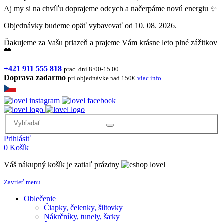
Aj my si na chvíľu doprajeme oddych a načerpáme novú energiu ✨
Objednávky budeme opäť vybavovať od 10. 08. 2026.
Ďakujeme za Vašu priazeň a prajeme Vám krásne leto plné zážitkov
💛
+421 911 555 818
prac. dni 8:00-15:00
Doprava zadarmo
pri objednávke nad 150€
viac info
Prihlásiť
0
Košík
Váš nákupný košík je zatiaľ prázdny
Zavrieť menu
Oblečenie
Čiapky, čelenky, šiltovky
Nákrčníky, tunely, šatky