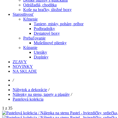
Detské bazény s guličkami
Odrážadlá, chodítka
Koše na hračky, úložné boxy
Starostlivosť
Kŕmenie
Taniere, misky, poháre, príbor
Podbradníky
Desiatové boxy
Prebaľovanie
Mušelínové plienky
Kúpanie
Uteráky
Doplnky
ZĽAVY
NOVINKY
NA SKLADE
/
Nábytok a dekorácie
/
Nálepky na stenu, tapety a plagáty
/
Pastelová kolekcia
1 z 35