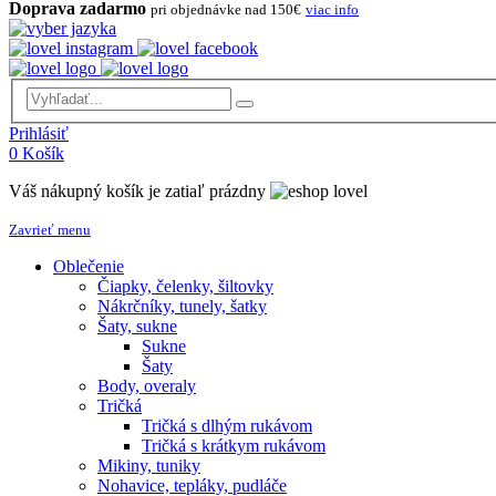
Doprava zadarmo
pri objednávke nad 150€
viac info
Prihlásiť
0
Košík
Váš nákupný košík je zatiaľ prázdny
Zavrieť menu
Oblečenie
Čiapky, čelenky, šiltovky
Nákrčníky, tunely, šatky
Šaty, sukne
Sukne
Šaty
Body, overaly
Tričká
Tričká s dlhým rukávom
Tričká s krátkym rukávom
Mikiny, tuniky
Nohavice, tepláky, pudláče