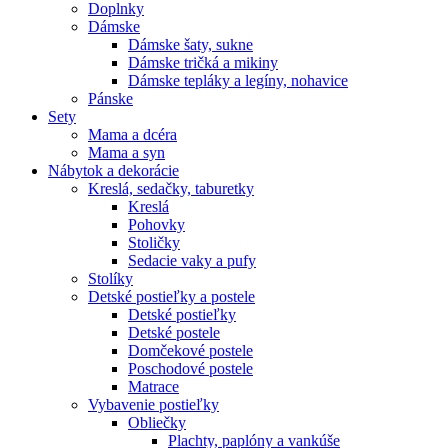
Doplnky
Dámske
Dámske šaty, sukne
Dámske tričká a mikiny
Dámske tepláky a legíny, nohavice
Pánske
Sety
Mama a dcéra
Mama a syn
Nábytok a dekorácie
Kreslá, sedačky, taburetky
Kreslá
Pohovky
Stoličky
Sedacie vaky a pufy
Stolíky
Detské postieľky a postele
Detské postieľky
Detské postele
Domčekové postele
Poschodové postele
Matrace
Vybavenie postieľky
Obliečky
Plachty, paplóny a vankúše