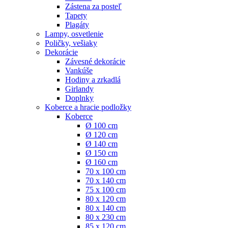
Zástena za posteľ
Tapety
Plagáty
Lampy, osvetlenie
Poličky, vešiaky
Dekorácie
Závesné dekorácie
Vankúše
Hodiny a zrkadlá
Girlandy
Doplnky
Koberce a hracie podložky
Koberce
Ø 100 cm
Ø 120 cm
Ø 140 cm
Ø 150 cm
Ø 160 cm
70 x 100 cm
70 x 140 cm
75 x 100 cm
80 x 120 cm
80 x 140 cm
80 x 230 cm
85 x 120 cm