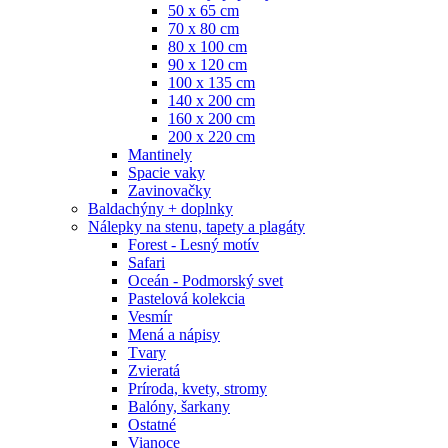
50 x 65 cm
70 x 80 cm
80 x 100 cm
90 x 120 cm
100 x 135 cm
140 x 200 cm
160 x 200 cm
200 x 220 cm
Mantinely
Spacie vaky
Zavinovačky
Baldachýny + doplnky
Nálepky na stenu, tapety a plagáty
Forest - Lesný motív
Safari
Oceán - Podmorský svet
Pastelová kolekcia
Vesmír
Mená a nápisy
Tvary
Zvieratá
Príroda, kvety, stromy
Balóny, šarkany
Ostatné
Vianoce