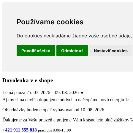
Používame cookies
Do cookies neukladáme žiadne vaše osobné údaje, a
Povoliť všetko
Odmietnuť
Nastaviť cookies
Dovolenka v e-shope
Letná pauza 25. 07. 2026 – 09. 08. 2026 ☀️
Aj my si na chvíľu doprajeme oddych a načerpáme novú energiu ✨
Objednávky budeme opäť vybavovať od 10. 08. 2026.
Ďakujeme za Vašu priazeň a prajeme Vám krásne leto plné zážitkov
+421 911 555 818
prac. dni 8:00-15:00