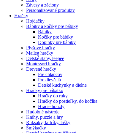
Závesy a záclony
Personalizované produkty
Hračky
Hojdačky
Bábiky a kočíky pre bábiky
Bábiky
Kočíky pre bábiky
Doplnky pre bábiky
Plyšové hračky
Maileg hračky
Detské stany, teepee
Montessori hračky
Drevené hračky
Pre chlapcov
Pre dievčatá
Detské kuchynky a dielne
Hračky pre bábätko
Hračky do ruky
Hračky do postieľky, do kočíka
Hracie hrazdy
Hudobné nástroje
Knihy, puzzle a hry
Ruksaky, kufríky, tašky
Šmýkačky