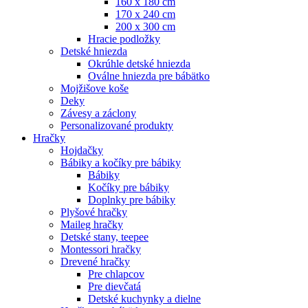
160 x 180 cm
170 x 240 cm
200 x 300 cm
Hracie podložky
Detské hniezda
Okrúhle detské hniezda
Oválne hniezda pre bábätko
Mojžišove koše
Deky
Závesy a záclony
Personalizované produkty
Hračky
Hojdačky
Bábiky a kočíky pre bábiky
Bábiky
Kočíky pre bábiky
Doplnky pre bábiky
Plyšové hračky
Maileg hračky
Detské stany, teepee
Montessori hračky
Drevené hračky
Pre chlapcov
Pre dievčatá
Detské kuchynky a dielne