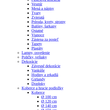
Vesmír
Mená a nápisy
Tvary
Zvieratá
Príroda, kvety, stromy
Balóny, šarkany
Ostatné
Vianoce
Zástena za posteľ
Tapety
Plagáty
Lampy, osvetlenie
Poličky, vešiaky
Dekorácie
Závesné dekorácie
Vankúše
Hodiny a zrkadlá
Girlandy
Doplnky
Koberce a hracie podložky
Koberce
Ø 100 cm
Ø 120 cm
Ø 140 cm