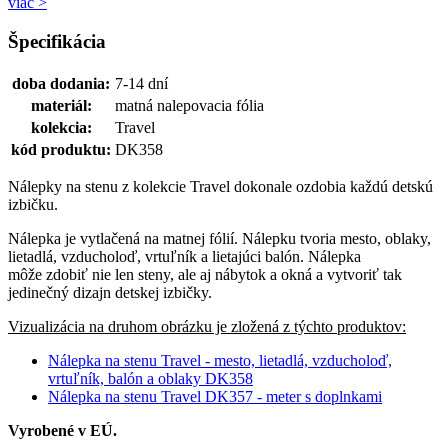
viac >
Špecifikácia
doba dodania:
7-14 dní
materiál:
matná nalepovacia fólia
kolekcia:
Travel
kód produktu:
DK358
Nálepky na stenu z kolekcie Travel dokonale ozdobia každú detskú
izbičku.
Nálepka je vytlačená na matnej fólií. Nálepku tvoria mesto, oblaky,
lietadlá, vzducholoď, vrtuľník a lietajúci balón. Nálepka
môže zdobiť nie len steny, ale aj nábytok a okná a vytvoriť tak
jedinečný dizajn detskej izbičky.
Vizualizácia na druhom obrázku je zložená z týchto produktov:
Nálepka na stenu Travel - mesto, lietadlá, vzducholoď,
vrtuľník, balón a oblaky DK358
Nálepka na stenu Travel DK357 - meter s doplnkami
Vyrobené v EÚ.