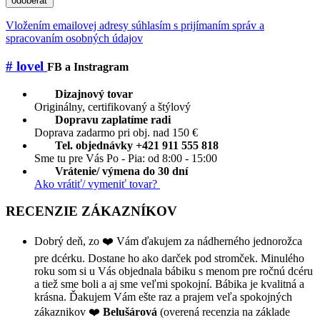
odoberať
Vložením emailovej adresy súhlasím s prijímaním správ a
spracovaním osobných údajov
# lovel
FB a Instragram
Dizajnový tovar
Originálny, certifikovaný a štýlový
Dopravu zaplatíme radi
Doprava zadarmo pri obj. nad 150 €
Tel. objednávky +421 911 555 818
Sme tu pre Vás Po - Pia: od 8:00 - 15:00
Vrátenie/ výmena do 30 dní
Ako vrátiť/ vymeniť tovar?
RECENZIE ZÁKAZNÍKOV
Dobrý deň, zo ❤️ Vám ďakujem za nádherného jednorožca
pre dcérku. Dostane ho ako darček pod stromček. Minulého
roku som si u Vás objednala bábiku s menom pre ročnú dcéru
a tiež sme boli a aj sme veľmi spokojní. Bábika je kvalitná a
krásna. Ďakujem Vám ešte raz a prajem veľa spokojných
zákaznikov ❤️
Belušárová
(overená recenzia na základe