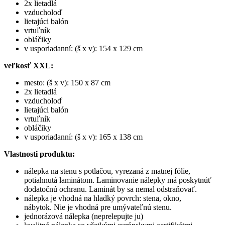
2x lietadlá
vzducholoď
lietajúci balón
vrtuľník
obláčiky
v usporiadanní: (š x v): 154 x 129 cm
veľkosť XXL:
mesto: (š x v): 150 x 87 cm
2x lietadlá
vzducholoď
lietajúci balón
vrtuľník
obláčiky
v usporiadanní: (š x v): 165 x 138 cm
Vlastnosti produktu:
nálepka na stenu s potlačou, vyrezaná z matnej fólie,
potiahnutá laminátom. Laminovanie nálepky má poskytnúť
dodatočnú ochranu. Laminát by sa nemal odstraňovať.
nálepka je vhodná na hladký povrch: stena, okno,
nábytok. Nie je vhodná pre umývateľnú stenu.
jednorázová nálepka (neprelepujte ju)