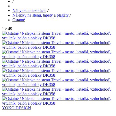
/
Nábytok a dekorácie
/
Nálepky na stenu, tapety a plagáty
/
Ostatné
1 z 49
YOKO DESIGN