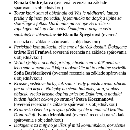
Renáta Ondrejková
(overená recenzia na základe
spárovania s objednávkou)
Tovar ktorý som si objednala od Vás je nádherný, lampa
prišla v úplnom poriadku, je jemnucka na dotyk a úplne sa
stotožňuje s fotkou ktorú máte na eshope 🙏 určite si
zopakujem nákup ešte u vás. Ďakujem a prajem veľa
spokojných zákazníkov ❤️
Klaudia Špegárová
(overená
recenzia na základe spárovania s objednávkou)
Perfektná komunikacia, ešte sme aj darček dostali. Ďakujeme
krásne
Eri Fraňová
(overená recenzia na základe spárovania
s objednávkou)
Veľmi rýchly a ochotný prístup, chcela som vrátiť peniaze
lebo sme si rozmysleli kúpu a okamžite mi to ochotne vyriešili.
Soňa Barbieriková
(overená recenzia na základe spárovania
s objednávkou)
Krasne pastelove farby, tak som si vzdy predstavovala izbicku
pre nasho krpca. Nalepky na stenu baloniky, stan, vankus
oblacik, vsetko krasne doplna priestor. Dakujem, a nadalej
budem hadzat ockom po stranke!
Petra Koczmanová
(overená recenzia na základe spárovania s objednávkou)
Královská čelenka pro syna přišla rychle a materiál kvalitní.
Doporučuji.
Ivana Menšíková
(overená recenzia na základe
spárovania s objednávkou)
Ďakujeme za miffyho je úžasný milá komunikácia, doručenie