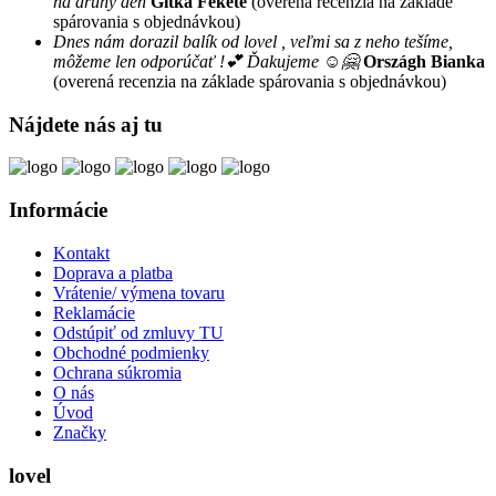
na druhý deň
Gitka Fekete
(overená recenzia na základe
spárovania s objednávkou)
Dnes nám dorazil balík od lovel , veľmi sa z neho tešíme,
môžeme len odporúčať !💕 Ďakujeme ☺️🤗
Országh Bianka
(overená recenzia na základe spárovania s objednávkou)
Nájdete nás aj tu
Informácie
Kontakt
Doprava a platba
Vrátenie/ výmena tovaru
Reklamácie
Odstúpiť od zmluvy TU
Obchodné podmienky
Ochrana súkromia
O nás
Úvod
Značky
lovel