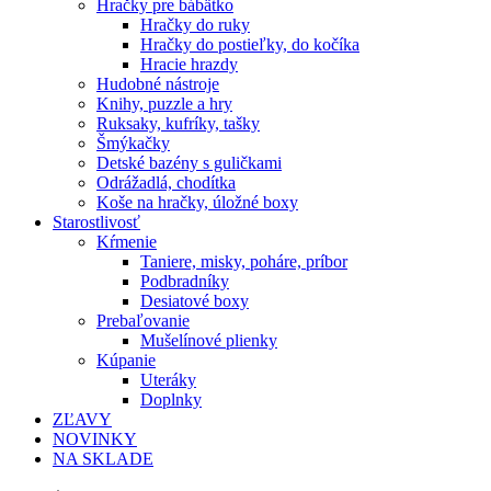
Hračky pre bábätko
Hračky do ruky
Hračky do postieľky, do kočíka
Hracie hrazdy
Hudobné nástroje
Knihy, puzzle a hry
Ruksaky, kufríky, tašky
Šmýkačky
Detské bazény s guličkami
Odrážadlá, chodítka
Koše na hračky, úložné boxy
Starostlivosť
Kŕmenie
Taniere, misky, poháre, príbor
Podbradníky
Desiatové boxy
Prebaľovanie
Mušelínové plienky
Kúpanie
Uteráky
Doplnky
ZĽAVY
NOVINKY
NA SKLADE