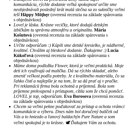
komunikácia, rýchle dodanie veľká spokojnosť určite sme
neobjednávali posledný krát malá slečna sa zo sukničky veľmi
teší
Hãppy Mõţhęr
(overená recenzia na základe spárovania
s objednávkou)
Lovel je láska. Krásne vecičky, ktoré dodajú detským
izbičkám tu správnu atmosféru a originalitu.
Mária
Košutová
(overená recenzia na základe spárovania s
objednávkou)
Určite odporúčam :) Kúpili sme detské kresielko, je nádherné,
kvalitné. Chválim aj bleskové dodanie. Ďakujeme :)
Lucia
Kúkoľová
(overená recenzia na základe spárovania s
objednávkou)
Máme doma podložku Flower, ktorá je veľmi praktická. Moje
deti ich využívajú od malička. Dá sa rýchlo skladať, alebo
zmeniť veľkost podľa potreby. Je z kvalitného materiálu, čo sa
ľahko čistí a najlepšie je na tom, že sa dá prať aj v pračke.
Pri reklamácii firma bola ochotná a príjemná. Bola som
príjemne prekvapená s prístupom, cítila som že chcú pomôcť.
LOVEL je top, odporúčam.
Eva Borosova
(overená recenzia
na základe spárovania s objednávkou)
Chcem sa veľmi pekne poďakovať za prístup a ochotu vrámci
komunikácie a výberu. Dnes nám bol doručený balíček od
Vás a to hniezdo a ľanový baldachýn Pure Nature a som
veľmi spokojná je to krásne. 🕊 Ďakujem Vám za ochotu.