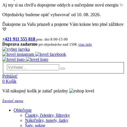
Aj my si na chvíľu doprajeme oddych a načerpáme novú energiu ✨
Objednávky budeme opäť vybavovať od 10. 08. 2026.
Ďakujeme za Vašu priazeň a prajeme Vám krásne leto plné zážitkov
💛
+421 911 555 818
prac. dni 8:00-15:00
Doprava zadarmo
pri objednávke nad 150€
viac info
Prihlásiť
0
Košík
Váš nákupný košík je zatiaľ prázdny
Zavrieť menu
Oblečenie
Čiapky, čelenky, šiltovky
Nákrčníky, tunely, šatky
Šaty, sukne