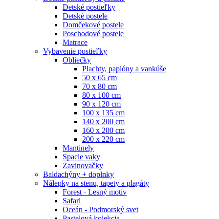
Detské postieľky
Detské postele
Domčekové postele
Poschodové postele
Matrace
Vybavenie postieľky
Obliečky
Plachty, paplóny a vankúše
50 x 65 cm
70 x 80 cm
80 x 100 cm
90 x 120 cm
100 x 135 cm
140 x 200 cm
160 x 200 cm
200 x 220 cm
Mantinely
Spacie vaky
Zavinovačky
Baldachýny + doplnky
Nálepky na stenu, tapety a plagáty
Forest - Lesný motív
Safari
Oceán - Podmorský svet
Pastelová kolekcia