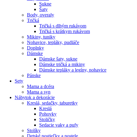
Sukne
Šaty
Body, overaly
Tričká
Tričká s dlhým rukávom
Tričká s krátkym rukávom
Mikiny, tuniky
Nohavice, tepláky, pudláče
Doplnky
Dámske
Dámske šaty, sukne
Dámske tričká a mikiny
Dámske tepláky a legíny, nohavice
Pánske
Sety
Mama a dcéra
Mama a syn
Nábytok a dekorácie
Kreslá, sedačky, taburetky
Kreslá
Pohovky
Stoličky
Sedacie vaky a pufy
Stolíky
Detské postieľky a postele