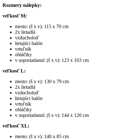
Rozmery nálepky:
veľkosť M:
mesto: (š x v): 115 x 70 cm
2x lietadlá
vzducholoď
lietajúci balón
vrtuľník
obláčiky
v usporiadanní: (š x v): 123 x 103 cm
veľkosť L:
mesto: (š x v): 130 x 79 cm
2x lietadlá
vzducholoď
lietajúci balón
vrtuľník
obláčiky
v usporiadanní: (š x v): 144 x 120 cm
veľkosť XL:
mesto: (š x v): 140 x 85 cm