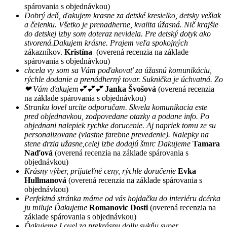
spárovania s objednávkou)
Dobrý deň, ďakujem krasne za detské kresielko, detsky vešiak
a čelenku. Všetko je prenadherne, kvalita úžasná. Nič krajšie
do detskej izby som doteraz nevidela. Pre detský dotyk ako
stvorená.Dakujem krásne. Prajem veľa spokojných
zákazníkov.
Kristína
(overená recenzia na základe
spárovania s objednávkou)
chcela vy som sa Vám poďakovať za úžasnú komunikáciu,
rýchle dodanie a prenádherný tovar. Suknička je úchvatná. Zo
❤ Vám ďakujem💕💕💕
Janka Švošová
(overená recenzia
na základe spárovania s objednávkou)
Stranku lovel urcite odporučam. Skvela komunikacia este
pred objednavkou, zodpovedane otazky a podane info. Po
objednani nalepiek rychke dorucenie. Aj napriek tomu ze su
personalizovane (vlastne farebne prevedenie). Nalepky na
stene drzia užasne,celej izbe dodajú šmrc Dakujeme
Tamara
Naďová
(overená recenzia na základe spárovania s
objednávkou)
Krásny výber, prijateľné ceny, rýchle doručenie
Evka
Hullmanová
(overená recenzia na základe spárovania s
objednávkou)
Perfektná stránka máme od vás hojdačku do interiéru dcérka
ju miluje Ďakujeme
Romanovic Dosti
(overená recenzia na
základe spárovania s objednávkou)
Ďakujeme Lovel za prekrásnu dolly sukňu super