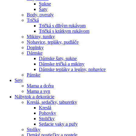
Sukne
Šaty
Body, overaly
Tričká
Tričká s dlhým rukávom
Tričká s krátkym rukávom
Mikiny, tuniky
Nohavice, tepláky, pudláče
Doplnky
Dámske
Dámske šaty, sukne
Dámske tričká a mikiny
Dámske tepláky a legíny, nohavice
Pánske
Sety
Mama a dcéra
Mama a syn
Nábytok a dekorácie
Kreslá, sedačky, taburetky
Kreslá
Pohovky
Stoličky
Sedacie vaky a pufy
Stolíky
Detské postieľky a postele