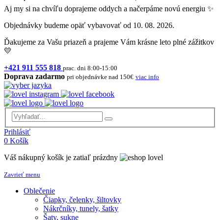
Aj my si na chvíľu doprajeme oddych a načerpáme novú energiu ✨
Objednávky budeme opäť vybavovať od 10. 08. 2026.
Ďakujeme za Vašu priazeň a prajeme Vám krásne leto plné zážitkov
💛
+421 911 555 818
prac. dni 8:00-15:00
Doprava zadarmo
pri objednávke nad 150€
viac info
Prihlásiť
0
Košík
Váš nákupný košík je zatiaľ prázdny
Zavrieť menu
Oblečenie
Čiapky, čelenky, šiltovky
Nákrčníky, tunely, šatky
Šaty, sukne