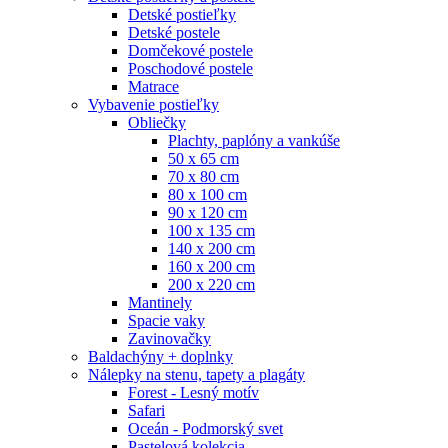
Detské postieľky
Detské postele
Domčekové postele
Poschodové postele
Matrace
Vybavenie postieľky
Obliečky
Plachty, paplóny a vankúše
50 x 65 cm
70 x 80 cm
80 x 100 cm
90 x 120 cm
100 x 135 cm
140 x 200 cm
160 x 200 cm
200 x 220 cm
Mantinely
Spacie vaky
Zavinovačky
Baldachýny + doplnky
Nálepky na stenu, tapety a plagáty
Forest - Lesný motív
Safari
Oceán - Podmorský svet
Pastelová kolekcia