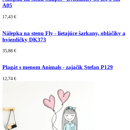
A05
17,43 €
Nálepka na stenu Fly - lietajúce šarkany, obláčiky a
hviezdičky DK373
35,88 €
Plagát s menom Animals - zajačik Stefan P129
12,74 €