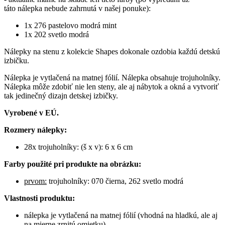
táto nálepka nebude zahrnutá v našej ponuke):
1x 276 pastelovo modrá mint
1x 202 svetlo modrá
Nálepky na stenu z kolekcie Shapes dokonale ozdobia každú detskú
izbičku.
Nálepka je vytlačená na matnej fólií. Nálepka obsahuje trojuholníky.
Nálepka môže zdobiť nie len steny, ale aj nábytok a okná a vytvoriť
tak jedinečný dizajn detskej izbičky.
Vyrobené v EÚ.
Rozmery nálepky:
28x trojuholníky: (š x v): 6 x 6 cm
Farby použité pri produkte na obrázku:
prvom:
trojuholníky: 070 čierna, 262 svetlo modrá
Vlastnosti produktu:
nálepka je vytlačená na matnej fólií (vhodná na hladkú, ale aj
na mierne zrnitú omietku)