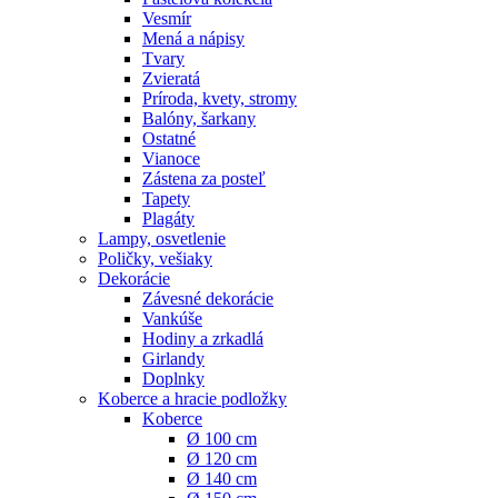
Vesmír
Mená a nápisy
Tvary
Zvieratá
Príroda, kvety, stromy
Balóny, šarkany
Ostatné
Vianoce
Zástena za posteľ
Tapety
Plagáty
Lampy, osvetlenie
Poličky, vešiaky
Dekorácie
Závesné dekorácie
Vankúše
Hodiny a zrkadlá
Girlandy
Doplnky
Koberce a hracie podložky
Koberce
Ø 100 cm
Ø 120 cm
Ø 140 cm