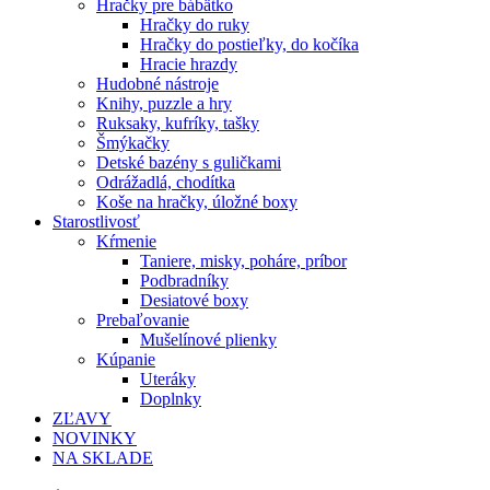
Hračky pre bábätko
Hračky do ruky
Hračky do postieľky, do kočíka
Hracie hrazdy
Hudobné nástroje
Knihy, puzzle a hry
Ruksaky, kufríky, tašky
Šmýkačky
Detské bazény s guličkami
Odrážadlá, chodítka
Koše na hračky, úložné boxy
Starostlivosť
Kŕmenie
Taniere, misky, poháre, príbor
Podbradníky
Desiatové boxy
Prebaľovanie
Mušelínové plienky
Kúpanie
Uteráky
Doplnky
ZĽAVY
NOVINKY
NA SKLADE