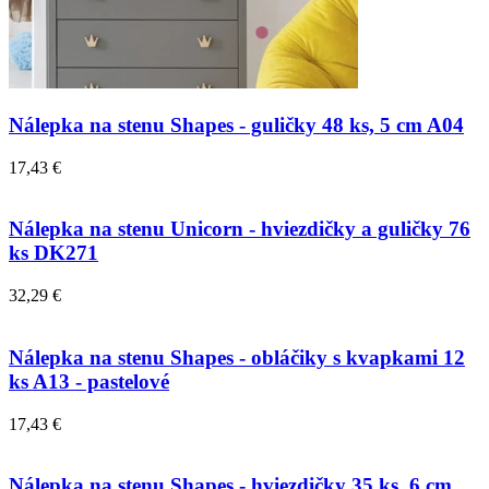
Nálepka na stenu Shapes - guličky 48 ks, 5 cm A04
17,43 €
Nálepka na stenu Unicorn - hviezdičky a guličky 76
ks DK271
32,29 €
Nálepka na stenu Shapes - obláčiky s kvapkami 12
ks A13 - pastelové
17,43 €
Nálepka na stenu Shapes - hviezdičky 35 ks, 6 cm