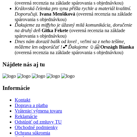
(overená recenzia na základe spárovania s objednávkou)
Královská čelenka pro syna přišla rychle a materiál kvalitní.
Doporučuji.
Ivana Menšíková
(overená recenzia na základe
spárovania s objednávkou)
Ďakujeme za miffyho je úžasný milá komunikácia, doručenie
na druhý deň
Gitka Fekete
(overená recenzia na základe
spárovania s objednávkou)
Dnes nám dorazil balík od lovel , veľmi sa z neho tešíme,
môžeme len odporúčať !💕 Ďakujeme ☺️🤗
Országh Bianka
(overená recenzia na základe spárovania s objednávkou)
Nájdete nás aj tu
Informácie
Kontakt
Doprava a platba
Vrátenie/ výmena tovaru
Reklamácie
Odstúpiť od zmluvy TU
Obchodné podmienky
Ochrana súkromia