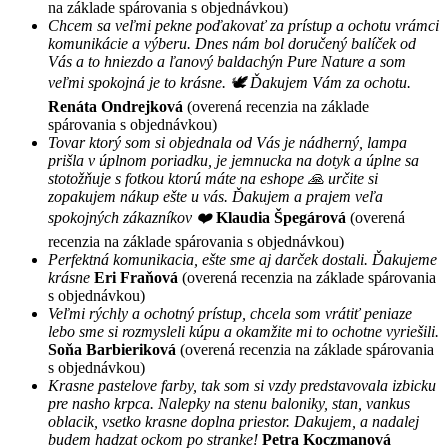
na základe spárovania s objednávkou)
Chcem sa veľmi pekne poďakovať za prístup a ochotu vrámci
komunikácie a výberu. Dnes nám bol doručený balíček od
Vás a to hniezdo a ľanový baldachýn Pure Nature a som
veľmi spokojná je to krásne. 🕊 Ďakujem Vám za ochotu.
Renáta Ondrejková
(overená recenzia na základe
spárovania s objednávkou)
Tovar ktorý som si objednala od Vás je nádherný, lampa
prišla v úplnom poriadku, je jemnucka na dotyk a úplne sa
stotožňuje s fotkou ktorú máte na eshope 🙏 určite si
zopakujem nákup ešte u vás. Ďakujem a prajem veľa
spokojných zákazníkov ❤️
Klaudia Špegárová
(overená
recenzia na základe spárovania s objednávkou)
Perfektná komunikacia, ešte sme aj darček dostali. Ďakujeme
krásne
Eri Fraňová
(overená recenzia na základe spárovania
s objednávkou)
Veľmi rýchly a ochotný prístup, chcela som vrátiť peniaze
lebo sme si rozmysleli kúpu a okamžite mi to ochotne vyriešili.
Soňa Barbieriková
(overená recenzia na základe spárovania
s objednávkou)
Krasne pastelove farby, tak som si vzdy predstavovala izbicku
pre nasho krpca. Nalepky na stenu baloniky, stan, vankus
oblacik, vsetko krasne doplna priestor. Dakujem, a nadalej
budem hadzat ockom po stranke!
Petra Koczmanová