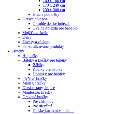
160 x 180 cm
170 x 240 cm
200 x 300 cm
Hracie podložky
Detské hniezda
Okrúhle detské hniezda
Oválne hniezda pre bábätko
Mojžišove koše
Deky
Závesy a záclony
Personalizované produkty
Hračky
Hojdačky
Bábiky a kočíky pre bábiky
Bábiky
Kočíky pre bábiky
Doplnky pre bábiky
Plyšové hračky
Maileg hračky
Detské stany, teepee
Montessori hračky
Drevené hračky
Pre chlapcov
Pre dievčatá
Detské kuchynky a dielne