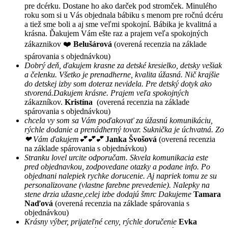
pre dcérku. Dostane ho ako darček pod stromček. Minulého
roku som si u Vás objednala bábiku s menom pre ročnú dcéru
a tiež sme boli a aj sme veľmi spokojní. Bábika je kvalitná a
krásna. Ďakujem Vám ešte raz a prajem veľa spokojných
zákaznikov ❤️
Belušárová
(overená recenzia na základe
spárovania s objednávkou)
Dobrý deň, ďakujem krasne za detské kresielko, detsky vešiak
a čelenku. Všetko je prenadherne, kvalita úžasná. Nič krajšie
do detskej izby som doteraz nevidela. Pre detský dotyk ako
stvorená.Dakujem krásne. Prajem veľa spokojných
zákazníkov.
Kristína
(overená recenzia na základe
spárovania s objednávkou)
chcela vy som sa Vám poďakovať za úžasnú komunikáciu,
rýchle dodanie a prenádherný tovar. Suknička je úchvatná. Zo
❤ Vám ďakujem💕💕💕
Janka Švošová
(overená recenzia
na základe spárovania s objednávkou)
Stranku lovel urcite odporučam. Skvela komunikacia este
pred objednavkou, zodpovedane otazky a podane info. Po
objednani nalepiek rychke dorucenie. Aj napriek tomu ze su
personalizovane (vlastne farebne prevedenie). Nalepky na
stene drzia užasne,celej izbe dodajú šmrc Dakujeme
Tamara
Naďová
(overená recenzia na základe spárovania s
objednávkou)
Krásny výber, prijateľné ceny, rýchle doručenie
Evka