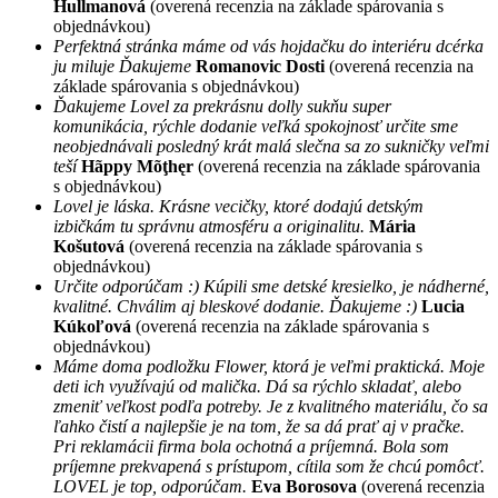
Hullmanová
(overená recenzia na základe spárovania s
objednávkou)
Perfektná stránka máme od vás hojdačku do interiéru dcérka
ju miluje Ďakujeme
Romanovic Dosti
(overená recenzia na
základe spárovania s objednávkou)
Ďakujeme Lovel za prekrásnu dolly sukňu super
komunikácia, rýchle dodanie veľká spokojnosť určite sme
neobjednávali posledný krát malá slečna sa zo sukničky veľmi
teší
Hãppy Mõţhęr
(overená recenzia na základe spárovania
s objednávkou)
Lovel je láska. Krásne vecičky, ktoré dodajú detským
izbičkám tu správnu atmosféru a originalitu.
Mária
Košutová
(overená recenzia na základe spárovania s
objednávkou)
Určite odporúčam :) Kúpili sme detské kresielko, je nádherné,
kvalitné. Chválim aj bleskové dodanie. Ďakujeme :)
Lucia
Kúkoľová
(overená recenzia na základe spárovania s
objednávkou)
Máme doma podložku Flower, ktorá je veľmi praktická. Moje
deti ich využívajú od malička. Dá sa rýchlo skladať, alebo
zmeniť veľkost podľa potreby. Je z kvalitného materiálu, čo sa
ľahko čistí a najlepšie je na tom, že sa dá prať aj v pračke.
Pri reklamácii firma bola ochotná a príjemná. Bola som
príjemne prekvapená s prístupom, cítila som že chcú pomôcť.
LOVEL je top, odporúčam.
Eva Borosova
(overená recenzia