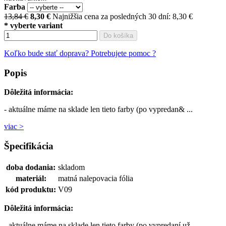
Farba
13,84 €
8,30
€
Najnižšia cena za posledných 30 dní: 8,30 €
* vyberte variant
Do košíka
Koľko bude stať doprava?
Potrebujete pomoc ?
Popis
Dôležitá informácia:
- aktuálne máme na sklade len tieto farby (po vypredan& ...
viac >
Špecifikácia
doba dodania:
skladom
materiál:
matná nalepovacia fólia
kód produktu:
V09
Dôležitá informácia:
- aktuálne máme na sklade len tieto farby (po vypredaní už