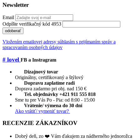
Newsletter
Email
Odpíšte verifikačný kód 4953
odoberať
Vložením emailovej adresy súhlasím s prijímaním správ a
spracovaním osobných údajov
# lovel
FB a Instragram
Dizajnový tovar
Originálny, certifikovaný a štýlový
Dopravu zaplatíme radi
Doprava zadarmo pri obj. nad 150 €
Tel. objednávky +421 911 555 818
Sme tu pre Vás Po - Pia: od 8:00 - 15:00
Vrátenie/ výmena do 30 dní
Ako vrátiť/ vymeniť tovar?
RECENZIE ZÁKAZNÍKOV
Dobrý deň, zo ❤️ Vám ďakujem za nádherného jednorožca