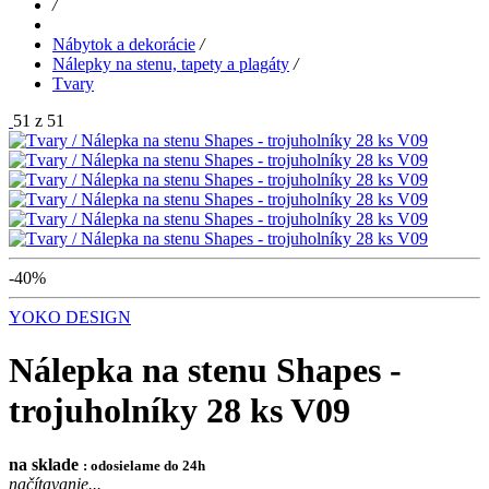
/
Nábytok a dekorácie
/
Nálepky na stenu, tapety a plagáty
/
Tvary
51 z 51
-40%
YOKO DESIGN
Nálepka na stenu Shapes -
trojuholníky 28 ks V09
na sklade
: odosielame do 24h
načítavanie...