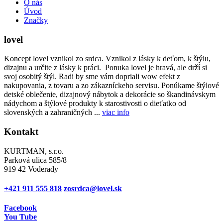
O nás
Úvod
Značky
lovel
Koncept lovel vznikol zo srdca. Vznikol z lásky k deťom, k štýlu,
dizajnu a určite z lásky k práci. Ponuka lovel je hravá, ale drží si
svoj osobitý štýl. Radi by sme vám dopriali wow efekt z
nakupovania, z tovaru a zo zákazníckeho servisu. Ponúkame štýlové
detské oblečenie, dizajnový nábytok a dekorácie so škandinávskym
nádychom a štýlové produkty k starostivosti o dieťatko od
slovenských a zahraničných ...
viac info
Kontakt
KURTMAN, s.r.o.
Parková ulica 585/8
919 42 Voderady
+421 911 555 818
zosrdca@lovel.sk
Facebook
You Tube