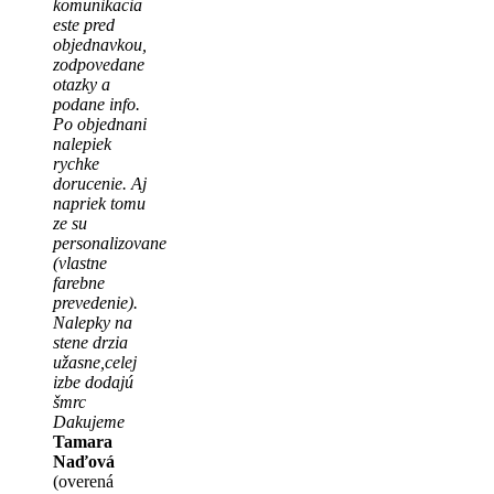
komunikacia
este pred
objednavkou,
zodpovedane
otazky a
podane info.
Po objednani
nalepiek
rychke
dorucenie. Aj
napriek tomu
ze su
personalizovane
(vlastne
farebne
prevedenie).
Nalepky na
stene drzia
užasne,celej
izbe dodajú
šmrc
Dakujeme
Tamara
Naďová
(overená