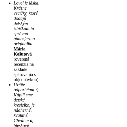
Lovel je láska.
Krásne
vecičky, ktoré
dodajú
detským
izbičkám tu
správnu
atmosféru a
originalitu.
Mária
Košutová
(overená
recenzia na
základe
spárovania s
objednávkou)
Určite
odporúčam :)
Kúpili sme
detské
kresielko, je
nádherné,
kvalitné.
Chválim aj
bleskové