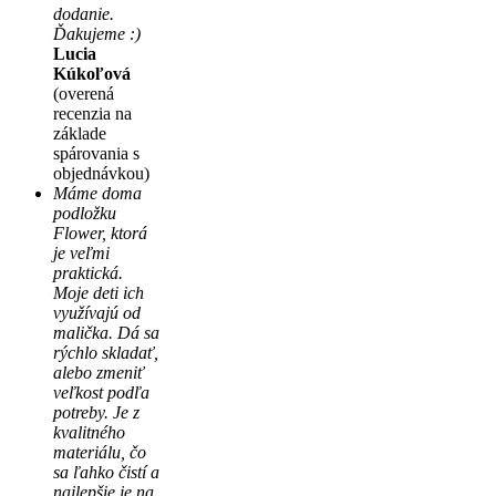
dodanie.
Ďakujeme :)
Lucia
Kúkoľová
(overená
recenzia na
základe
spárovania s
objednávkou)
Máme doma
podložku
Flower, ktorá
je veľmi
praktická.
Moje deti ich
využívajú od
malička. Dá sa
rýchlo skladať,
alebo zmeniť
veľkost podľa
potreby. Je z
kvalitného
materiálu, čo
sa ľahko čistí a
najlepšie je na