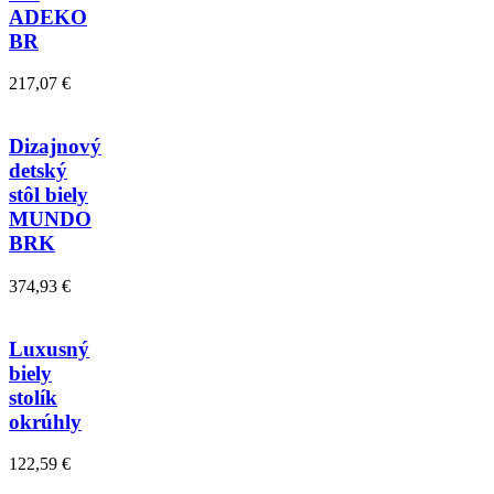
ADEKO
BR
217,07 €
Dizajnový
detský
stôl biely
MUNDO
BRK
374,93 €
Luxusný
biely
stolík
okrúhly
122,59 €