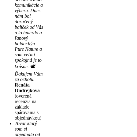
komunikácie a
výberu. Dnes
nám bol
doručený
balíček od Vás
a to hniezdo a
ľanový
baldachýn
Pure Nature a
som veľmi
spokojná je to
krásne. 🕊
Ďakujem Vám
za ochotu.
Renáta
Ondrejková
(overená
recenzia na
základe
spárovania s
objednávkou)
Tovar ktorý
som si
objednala od