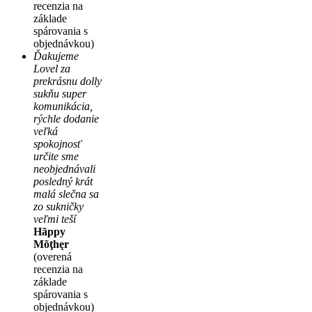
recenzia na
základe
spárovania s
objednávkou)
Ďakujeme
Lovel za
prekrásnu dolly
sukňu super
komunikácia,
rýchle dodanie
veľká
spokojnosť
určite sme
neobjednávali
posledný krát
malá slečna sa
zo sukničky
veľmi teší
Hãppy
Mõţhęr
(overená
recenzia na
základe
spárovania s
objednávkou)