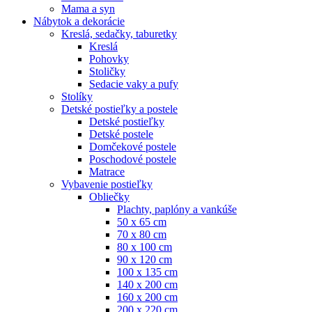
Mama a syn
Nábytok a dekorácie
Kreslá, sedačky, taburetky
Kreslá
Pohovky
Stoličky
Sedacie vaky a pufy
Stolíky
Detské postieľky a postele
Detské postieľky
Detské postele
Domčekové postele
Poschodové postele
Matrace
Vybavenie postieľky
Obliečky
Plachty, paplóny a vankúše
50 x 65 cm
70 x 80 cm
80 x 100 cm
90 x 120 cm
100 x 135 cm
140 x 200 cm
160 x 200 cm
200 x 220 cm