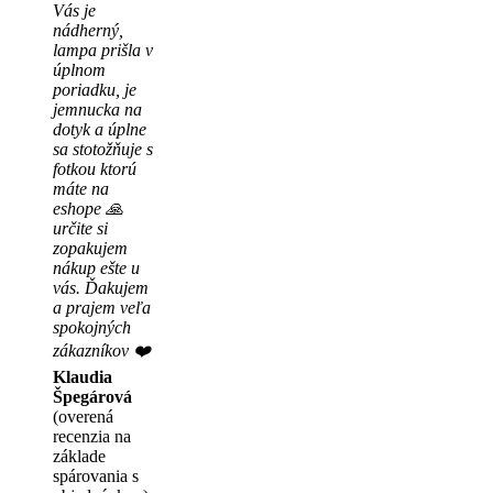
Vás je
nádherný,
lampa prišla v
úplnom
poriadku, je
jemnucka na
dotyk a úplne
sa stotožňuje s
fotkou ktorú
máte na
eshope 🙏
určite si
zopakujem
nákup ešte u
vás. Ďakujem
a prajem veľa
spokojných
zákazníkov ❤️
Klaudia
Špegárová
(overená
recenzia na
základe
spárovania s