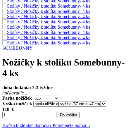
SOMEBUNNY
Nožičky k stolíku Somebunny-
4 ks
doba dodania: 2-3 týždne
načítavanie...
Farba nožičiek
Výška nožičiek
118
€
Do košíka
Koľko bude stať doprava?
Potrebujete pomoc ?