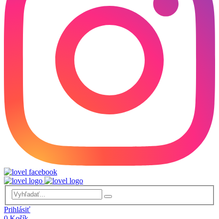
Prihlásiť
0
Košík