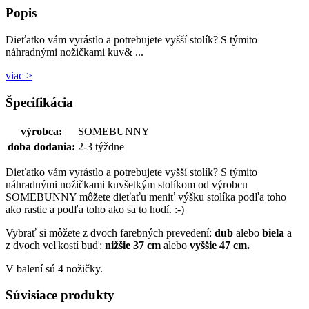
Popis
Dieťatko vám vyrástlo a potrebujete vyšší stolík? S týmito
náhradnými nožičkami kuv& ...
viac >
Špecifikácia
výrobca:
SOMEBUNNY
doba dodania:
2-3 týždne
Dieťatko vám vyrástlo a potrebujete vyšší stolík? S týmito
náhradnými nožičkami kuvšetkým stolíkom od výrobcu
SOMEBUNNY môžete dieťaťu meniť výšku stolíka podľa toho
ako rastie a podľa toho ako sa to hodí. :-)
Vybrať si môžete z dvoch farebných prevedení:
dub
alebo
biela
a
z dvoch veľkostí buď:
nižšie 37 cm
alebo
vyššie 47 cm.
V balení sú 4 nožičky.
Súvisiace produkty