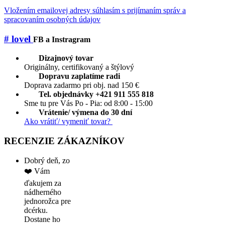
Vložením emailovej adresy súhlasím s prijímaním správ a
spracovaním osobných údajov
# lovel
FB a Instragram
Dizajnový tovar
Originálny, certifikovaný a štýlový
Dopravu zaplatíme radi
Doprava zadarmo pri obj. nad 150 €
Tel. objednávky +421 911 555 818
Sme tu pre Vás Po - Pia: od 8:00 - 15:00
Vrátenie/ výmena do 30 dní
Ako vrátiť/ vymeniť tovar?
RECENZIE ZÁKAZNÍKOV
Dobrý deň, zo
❤️ Vám
ďakujem za
nádherného
jednorožca pre
dcérku.
Dostane ho