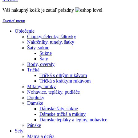
Váš nákupný košík je zatiaľ prázdny
Zavrieť menu
Oblečenie
Čiapky, čelenky, šiltovky
Nákrčníky, tunely, šatky
Šaty, sukne
Sukne
Šaty
Body, overaly
Tričká
Tričká s dlhým rukávom
Tričká s krátkym rukávom
Mikiny, tuniky
Nohavice, tepláky, pudláče
Doplnky
Dámske
Dámske šaty, sukne
Dámske tričká a mikiny
Dámske tepláky a legíny, nohavice
Pánske
Sety
Mama a dcéra