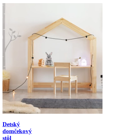
Detský
domčekový
stôl