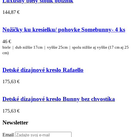
Luxusný biely stolík obĺžnik
144,87 €
Nožičky ku kresielku/ pohovke Somebunny- 4 ks
46 €
biele |
dub
nižšie 17cm |
vyššie 25cm |
spolu nižšie aj vyššie (17 cm aj 25
cm)
Detské dizajnové kreslo Rafaello
175,63 €
Detské dizajnové kreslo Bunny bez chvostíka
175,63 €
Newsletter
Email