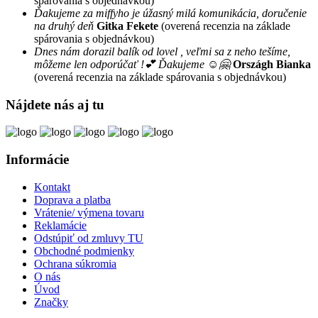
spárovania s objednávkou)
Ďakujeme za miffyho je úžasný milá komunikácia, doručenie
na druhý deň
Gitka Fekete
(overená recenzia na základe
spárovania s objednávkou)
Dnes nám dorazil balík od lovel , veľmi sa z neho tešíme,
môžeme len odporúčať !💕 Ďakujeme ☺️🤗
Országh Bianka
(overená recenzia na základe spárovania s objednávkou)
Nájdete nás aj tu
Informácie
Kontakt
Doprava a platba
Vrátenie/ výmena tovaru
Reklamácie
Odstúpiť od zmluvy TU
Obchodné podmienky
Ochrana súkromia
O nás
Úvod
Značky