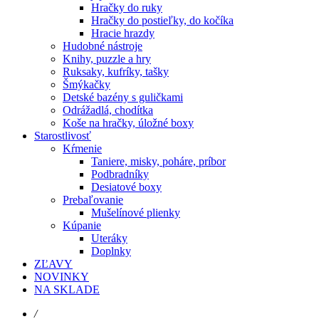
Hračky do ruky
Hračky do postieľky, do kočíka
Hracie hrazdy
Hudobné nástroje
Knihy, puzzle a hry
Ruksaky, kufríky, tašky
Šmýkačky
Detské bazény s guličkami
Odrážadlá, chodítka
Koše na hračky, úložné boxy
Starostlivosť
Kŕmenie
Taniere, misky, poháre, príbor
Podbradníky
Desiatové boxy
Prebaľovanie
Mušelínové plienky
Kúpanie
Uteráky
Doplnky
ZĽAVY
NOVINKY
NA SKLADE
/