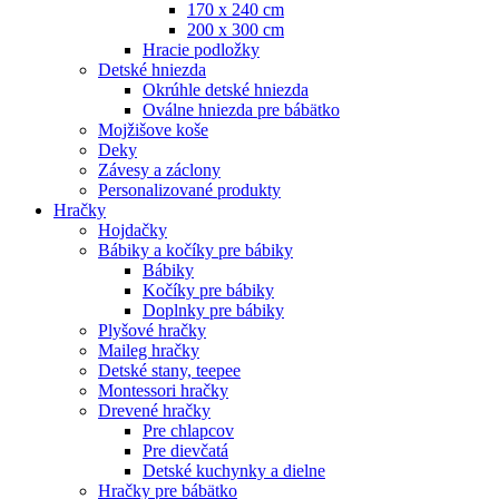
170 x 240 cm
200 x 300 cm
Hracie podložky
Detské hniezda
Okrúhle detské hniezda
Oválne hniezda pre bábätko
Mojžišove koše
Deky
Závesy a záclony
Personalizované produkty
Hračky
Hojdačky
Bábiky a kočíky pre bábiky
Bábiky
Kočíky pre bábiky
Doplnky pre bábiky
Plyšové hračky
Maileg hračky
Detské stany, teepee
Montessori hračky
Drevené hračky
Pre chlapcov
Pre dievčatá
Detské kuchynky a dielne
Hračky pre bábätko