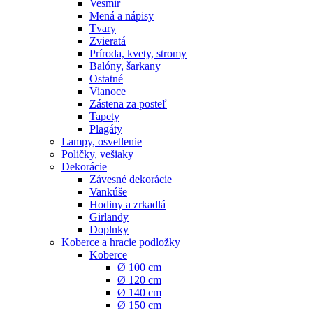
Vesmír
Mená a nápisy
Tvary
Zvieratá
Príroda, kvety, stromy
Balóny, šarkany
Ostatné
Vianoce
Zástena za posteľ
Tapety
Plagáty
Lampy, osvetlenie
Poličky, vešiaky
Dekorácie
Závesné dekorácie
Vankúše
Hodiny a zrkadlá
Girlandy
Doplnky
Koberce a hracie podložky
Koberce
Ø 100 cm
Ø 120 cm
Ø 140 cm
Ø 150 cm