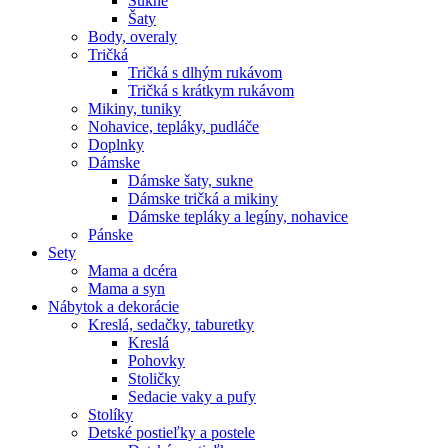
Sukne
Šaty
Body, overaly
Tričká
Tričká s dlhým rukávom
Tričká s krátkym rukávom
Mikiny, tuniky
Nohavice, tepláky, pudláče
Doplnky
Dámske
Dámske šaty, sukne
Dámske tričká a mikiny
Dámske tepláky a legíny, nohavice
Pánske
Sety
Mama a dcéra
Mama a syn
Nábytok a dekorácie
Kreslá, sedačky, taburetky
Kreslá
Pohovky
Stoličky
Sedacie vaky a pufy
Stolíky
Detské postieľky a postele