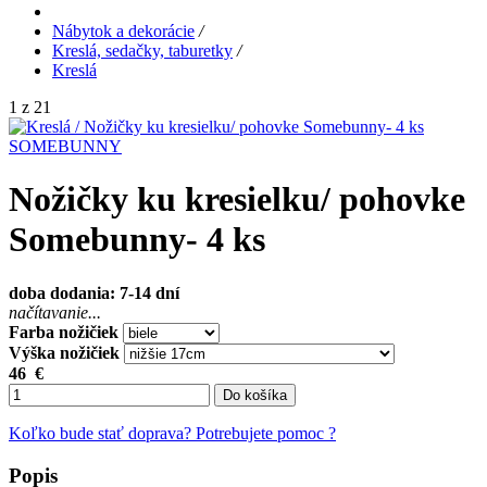
Nábytok a dekorácie
/
Kreslá, sedačky, taburetky
/
Kreslá
1 z 21
SOMEBUNNY
Nožičky ku kresielku/ pohovke
Somebunny- 4 ks
doba dodania: 7-14 dní
načítavanie...
Farba nožičiek
Výška nožičiek
46
€
Do košíka
Koľko bude stať doprava?
Potrebujete pomoc ?
Popis