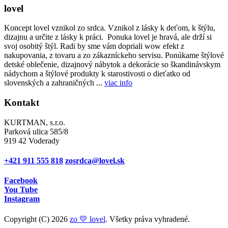
lovel
Koncept lovel vznikol zo srdca. Vznikol z lásky k deťom, k štýlu,
dizajnu a určite z lásky k práci. Ponuka lovel je hravá, ale drží si
svoj osobitý štýl. Radi by sme vám dopriali wow efekt z
nakupovania, z tovaru a zo zákazníckeho servisu. Ponúkame štýlové
detské oblečenie, dizajnový nábytok a dekorácie so škandinávskym
nádychom a štýlové produkty k starostivosti o dieťatko od
slovenských a zahraničných ...
viac info
Kontakt
KURTMAN, s.r.o.
Parková ulica 585/8
919 42 Voderady
+421 911 555 818
zosrdca@lovel.sk
Facebook
You Tube
Instagram
Copyright (C) 2026
zo 💛 lovel
. Všetky práva vyhradené.