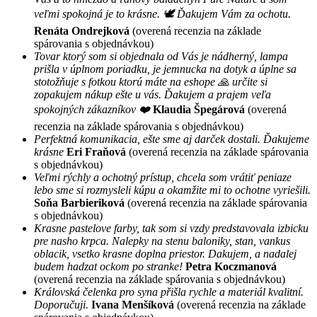
veľmi spokojná je to krásne. 🕊 Ďakujem Vám za ochotu.
Renáta Ondrejková
(overená recenzia na základe
spárovania s objednávkou)
Tovar ktorý som si objednala od Vás je nádherný, lampa
prišla v úplnom poriadku, je jemnucka na dotyk a úplne sa
stotožňuje s fotkou ktorú máte na eshope 🙏 určite si
zopakujem nákup ešte u vás. Ďakujem a prajem veľa
spokojných zákazníkov ❤️
Klaudia Špegárová
(overená
recenzia na základe spárovania s objednávkou)
Perfektná komunikacia, ešte sme aj darček dostali. Ďakujeme
krásne
Eri Fraňová
(overená recenzia na základe spárovania
s objednávkou)
Veľmi rýchly a ochotný prístup, chcela som vrátiť peniaze
lebo sme si rozmysleli kúpu a okamžite mi to ochotne vyriešili.
Soňa Barbieriková
(overená recenzia na základe spárovania
s objednávkou)
Krasne pastelove farby, tak som si vzdy predstavovala izbicku
pre nasho krpca. Nalepky na stenu baloniky, stan, vankus
oblacik, vsetko krasne doplna priestor. Dakujem, a nadalej
budem hadzat ockom po stranke!
Petra Koczmanová
(overená recenzia na základe spárovania s objednávkou)
Královská čelenka pro syna přišla rychle a materiál kvalitní.
Doporučuji.
Ivana Menšíková
(overená recenzia na základe