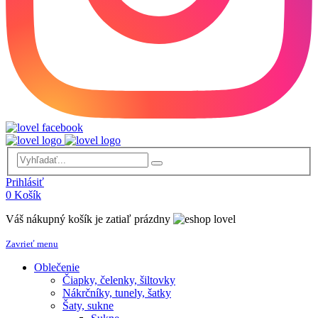
Prihlásiť
0
Košík
Váš nákupný košík je zatiaľ prázdny
Zavrieť menu
Oblečenie
Čiapky, čelenky, šiltovky
Nákrčníky, tunely, šatky
Šaty, sukne