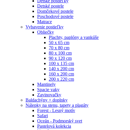
Detské postieľky
Detské postele
Domčekové postele
Poschodové postele
Matrace
Vybavenie postieľky
Obliečky
Plachty, paplóny a vankúše
50 x 65 cm
70 x 80 cm
80 x 100 cm
90 x 120 cm
100 x 135 cm
140 x 200 cm
160 x 200 cm
200 x 220 cm
Mantinely
Spacie vaky
Zavinovačky
Baldachýny + doplnky
Nálepky na stenu, tapety a plagáty
Forest - Lesný motív
Safari
Oceán - Podmorský svet
Pastelová kolekcia