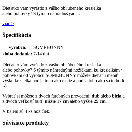
Dieťatko vám vyrástlo z vášho obľúbeného kresielka
alebo pohovky? S týmito náhradn&yac ...
viac >
Špecifikácia
výrobca:
SOMEBUNNY
doba dodania:
7-14 dní
Dieťatko vám vyrástlo z vášho obľúbeného kresielka
alebo pohovky? S týmito náhradnými nožičkami ku kresielkám /
pohovkám od výrobcu SOMEBUNNY môžete dieťaťu meniť
výšku kresielka podľa toho ako rastie a podľa toho ako sa to hodí.
:-)
Vybrať si môžete z dvoch farebných prevedení:
dub
alebo
biela
a
z dvoch veľkostí buď:
nižšie 17 cm
alebo
vyššie 25 cm.
V balení sú 4 ks nožičiek.
Súvisiace produkty