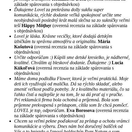
základe spárovania s objednávkou)
Ďakujeme Lovel za prekrásnu dolly sukňu super
komunikácia, rýchle dodanie veľká spokojnosť určite sme
neobjednávali posledný krát malá slečna sa zo sukničky veľmi
teší
Hãppy Mõţhęr
(overená recenzia na základe spárovania
s objednávkou)
Lovel je láska. Krásne vecičky, ktoré dodajú detským
izbičkám tu správnu atmosféru a originalitu.
Mária
Košutová
(overená recenzia na základe spárovania s
objednávkou)
Určite odporúčam :) Kúpili sme detské kresielko, je nádherné,
kvalitné. Chválim aj bleskové dodanie. Ďakujeme :)
Lucia
Kúkoľová
(overená recenzia na základe spárovania s
objednávkou)
Máme doma podložku Flower, ktorá je veľmi praktická. Moje
deti ich využívajú od malička. Dá sa rýchlo skladať, alebo
zmeniť veľkost podľa potreby. Je z kvalitného materiálu, čo sa
ľahko čistí a najlepšie je na tom, že sa dá prať aj v pračke.
Pri reklamácii firma bola ochotná a príjemná. Bola som
príjemne prekvapená s prístupom, cítila som že chcú pomôcť.
LOVEL je top, odporúčam.
Eva Borosova
(overená recenzia
na základe spárovania s objednávkou)
Chcem sa veľmi pekne poďakovať za prístup a ochotu vrámci
komunikácie a výberu. Dnes nám bol doručený balíček od
Vás a to hniezdo a ľanový baldachýn Pure Nature a som