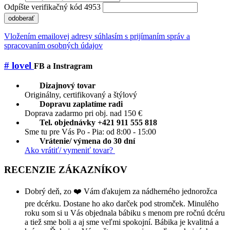
Odpíšte verifikačný kód 4953
odoberať
Vložením emailovej adresy súhlasím s prijímaním správ a
spracovaním osobných údajov
# lovel
FB a Instragram
Dizajnový tovar
Originálny, certifikovaný a štýlový
Dopravu zaplatíme radi
Doprava zadarmo pri obj. nad 150 €
Tel. objednávky +421 911 555 818
Sme tu pre Vás Po - Pia: od 8:00 - 15:00
Vrátenie/ výmena do 30 dní
Ako vrátiť/ vymeniť tovar?
RECENZIE ZÁKAZNÍKOV
Dobrý deň, zo ❤️ Vám ďakujem za nádherného jednorožca
pre dcérku. Dostane ho ako darček pod stromček. Minulého
roku som si u Vás objednala bábiku s menom pre ročnú dcéru
a tiež sme boli a aj sme veľmi spokojní. Bábika je kvalitná a