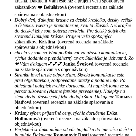
krásna. Ďakujem Vám ešte raz a prajem veľa spokojných
zákaznikov ❤️
Belušárová
(overená recenzia na základe
spárovania s objednávkou)
Dobrý deň, ďakujem krasne za detské kresielko, detsky vešiak
a čelenku. Všetko je prenadherne, kvalita úžasná. Nič krajšie
do detskej izby som doteraz nevidela. Pre detský dotyk ako
stvorená.Dakujem krásne. Prajem veľa spokojných
zákazníkov.
Kristína
(overená recenzia na základe
spárovania s objednávkou)
chcela vy som sa Vám poďakovať za úžasnú komunikáciu,
rýchle dodanie a prenádherný tovar. Suknička je úchvatná. Zo
❤ Vám ďakujem💕💕💕
Janka Švošová
(overená recenzia
na základe spárovania s objednávkou)
Stranku lovel urcite odporučam. Skvela komunikacia este
pred objednavkou, zodpovedane otazky a podane info. Po
objednani nalepiek rychke dorucenie. Aj napriek tomu ze su
personalizovane (vlastne farebne prevedenie). Nalepky na
stene drzia užasne,celej izbe dodajú šmrc Dakujeme
Tamara
Naďová
(overená recenzia na základe spárovania s
objednávkou)
Krásny výber, prijateľné ceny, rýchle doručenie
Evka
Hullmanová
(overená recenzia na základe spárovania s
objednávkou)
Perfektná stránka máme od vás hojdačku do interiéru dcérka
ju miluje Ďakujeme
Romanovic Dosti
(overená recenzia na