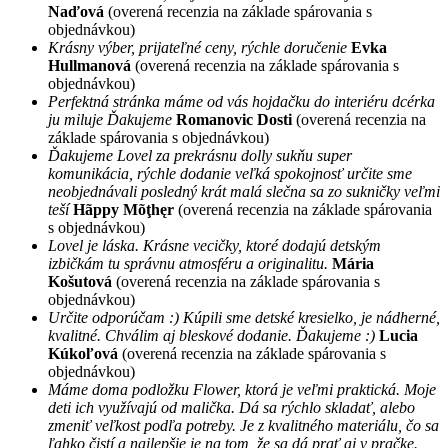
Naďová
(overená recenzia na základe spárovania s
objednávkou)
Krásny výber, prijateľné ceny, rýchle doručenie
Evka
Hullmanová
(overená recenzia na základe spárovania s
objednávkou)
Perfektná stránka máme od vás hojdačku do interiéru dcérka
ju miluje Ďakujeme
Romanovic Dosti
(overená recenzia na
základe spárovania s objednávkou)
Ďakujeme Lovel za prekrásnu dolly sukňu super
komunikácia, rýchle dodanie veľká spokojnosť určite sme
neobjednávali posledný krát malá slečna sa zo sukničky veľmi
teší
Hãppy Mõţhęr
(overená recenzia na základe spárovania
s objednávkou)
Lovel je láska. Krásne vecičky, ktoré dodajú detským
izbičkám tu správnu atmosféru a originalitu.
Mária
Košutová
(overená recenzia na základe spárovania s
objednávkou)
Určite odporúčam :) Kúpili sme detské kresielko, je nádherné,
kvalitné. Chválim aj bleskové dodanie. Ďakujeme :)
Lucia
Kúkoľová
(overená recenzia na základe spárovania s
objednávkou)
Máme doma podložku Flower, ktorá je veľmi praktická. Moje
deti ich využívajú od malička. Dá sa rýchlo skladať, alebo
zmeniť veľkost podľa potreby. Je z kvalitného materiálu, čo sa
ľahko čistí a najlepšie je na tom, že sa dá prať aj v pračke.