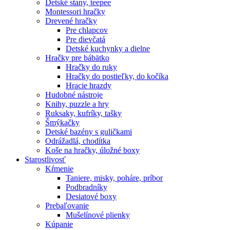
Detské stany, teepee
Montessori hračky
Drevené hračky
Pre chlapcov
Pre dievčatá
Detské kuchynky a dielne
Hračky pre bábätko
Hračky do ruky
Hračky do postieľky, do kočíka
Hracie hrazdy
Hudobné nástroje
Knihy, puzzle a hry
Ruksaky, kufríky, tašky
Šmýkačky
Detské bazény s guličkami
Odrážadlá, chodítka
Koše na hračky, úložné boxy
Starostlivosť
Kŕmenie
Taniere, misky, poháre, príbor
Podbradníky
Desiatové boxy
Prebaľovanie
Mušelínové plienky
Kúpanie