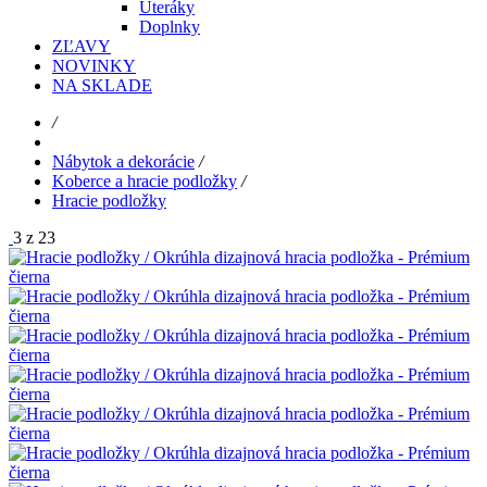
Uteráky
Doplnky
ZĽAVY
NOVINKY
NA SKLADE
/
Nábytok a dekorácie
/
Koberce a hracie podložky
/
Hracie podložky
3 z 23