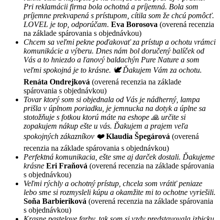
Pri reklamácii firma bola ochotná a príjemná. Bola som
príjemne prekvapená s prístupom, cítila som že chcú pomôcť.
LOVEL je top, odporúčam.
Eva Borosova
(overená recenzia
na základe spárovania s objednávkou)
Chcem sa veľmi pekne poďakovať za prístup a ochotu vrámci
komunikácie a výberu. Dnes nám bol doručený balíček od
Vás a to hniezdo a ľanový baldachýn Pure Nature a som
veľmi spokojná je to krásne. 🕊 Ďakujem Vám za ochotu.
Renáta Ondrejková
(overená recenzia na základe
spárovania s objednávkou)
Tovar ktorý som si objednala od Vás je nádherný, lampa
prišla v úplnom poriadku, je jemnucka na dotyk a úplne sa
stotožňuje s fotkou ktorú máte na eshope 🙏 určite si
zopakujem nákup ešte u vás. Ďakujem a prajem veľa
spokojných zákazníkov ❤️
Klaudia Špegárová
(overená
recenzia na základe spárovania s objednávkou)
Perfektná komunikacia, ešte sme aj darček dostali. Ďakujeme
krásne
Eri Fraňová
(overená recenzia na základe spárovania
s objednávkou)
Veľmi rýchly a ochotný prístup, chcela som vrátiť peniaze
lebo sme si rozmysleli kúpu a okamžite mi to ochotne vyriešili.
Soňa Barbieriková
(overená recenzia na základe spárovania
s objednávkou)
Krasne pastelove farby, tak som si vzdy predstavovala izbicku