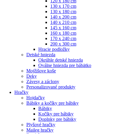
120 x 180 cm
130 x 170 cm
130 x 180 cm
140 x 200 cm
140 x 210 cm
145 x 160 cm
160 x 180 cm
170 x 240 cm
200 x 300 cm
Hracie podložky
Detské hniezda
Okrúhle detské hniezda
Oválne hniezda pre bábätko
Mojžišove koše
Deky
Závesy a záclony
Personalizované produkty
Hračky
Hojdačky
Bábiky a kočíky pre bábiky
Bábiky
Kočíky pre bábiky
Doplnky pre bábiky
Plyšové hračky
Maileg hračky