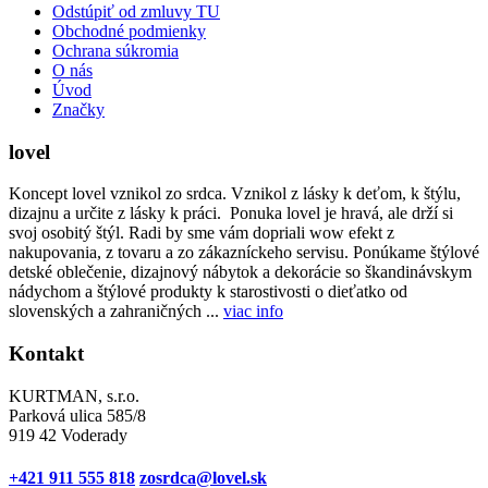
Odstúpiť od zmluvy TU
Obchodné podmienky
Ochrana súkromia
O nás
Úvod
Značky
lovel
Koncept lovel vznikol zo srdca. Vznikol z lásky k deťom, k štýlu,
dizajnu a určite z lásky k práci. Ponuka lovel je hravá, ale drží si
svoj osobitý štýl. Radi by sme vám dopriali wow efekt z
nakupovania, z tovaru a zo zákazníckeho servisu. Ponúkame štýlové
detské oblečenie, dizajnový nábytok a dekorácie so škandinávskym
nádychom a štýlové produkty k starostivosti o dieťatko od
slovenských a zahraničných ...
viac info
Kontakt
KURTMAN, s.r.o.
Parková ulica 585/8
919 42 Voderady
+421 911 555 818
zosrdca@lovel.sk