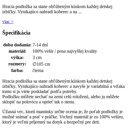
Hracia podložka sa stane obľúbeným kúskom každej detskej
izbičky. Vynikajúco nahradí koberec a na ...
viac >
Špecifikácia
doba dodania:
7-14 dní
materiál:
100% velúr / pena najvyššej kvality
výška:
3 cm
rozmery:
∅105 cm
farba:
čierna
Hracia podložka sa stane obľúbeným kúskom každej detskej
izbičky. Vynikajúco nahradí koberec a navyše je variabilná a vďaka
tomu si ju viete poskladať podľa potreby.
Podložku môžete nechať na zemi celú roloženú, alebo ju môžete
sklopiť na polovicu a oprieť tak o stenu.
Úžasná vec, ktorú maminky určite ocenia je, že poťah podložky je
možné snímať a prať v práčke. Vrchný materiál je zo 100% velúru,
ktorý je veľmi príjemný na dotyk a bezpečný pre deti.