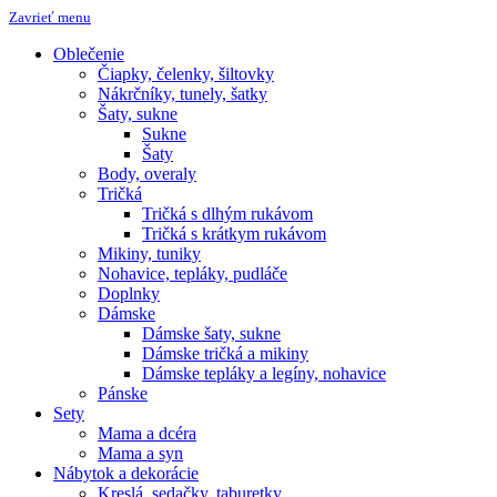
Zavrieť menu
Oblečenie
Čiapky, čelenky, šiltovky
Nákrčníky, tunely, šatky
Šaty, sukne
Sukne
Šaty
Body, overaly
Tričká
Tričká s dlhým rukávom
Tričká s krátkym rukávom
Mikiny, tuniky
Nohavice, tepláky, pudláče
Doplnky
Dámske
Dámske šaty, sukne
Dámske tričká a mikiny
Dámske tepláky a legíny, nohavice
Pánske
Sety
Mama a dcéra
Mama a syn
Nábytok a dekorácie
Kreslá, sedačky, taburetky