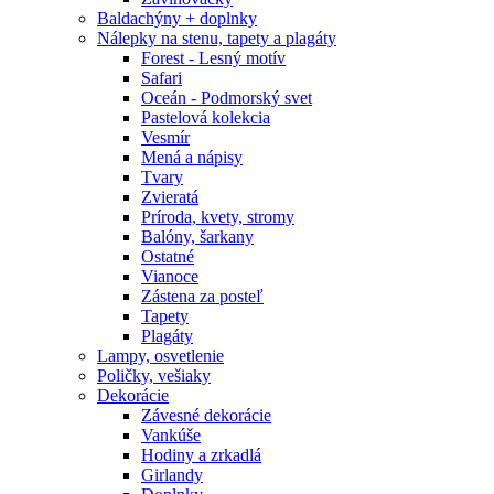
Baldachýny + doplnky
Nálepky na stenu, tapety a plagáty
Forest - Lesný motív
Safari
Oceán - Podmorský svet
Pastelová kolekcia
Vesmír
Mená a nápisy
Tvary
Zvieratá
Príroda, kvety, stromy
Balóny, šarkany
Ostatné
Vianoce
Zástena za posteľ
Tapety
Plagáty
Lampy, osvetlenie
Poličky, vešiaky
Dekorácie
Závesné dekorácie
Vankúše
Hodiny a zrkadlá
Girlandy