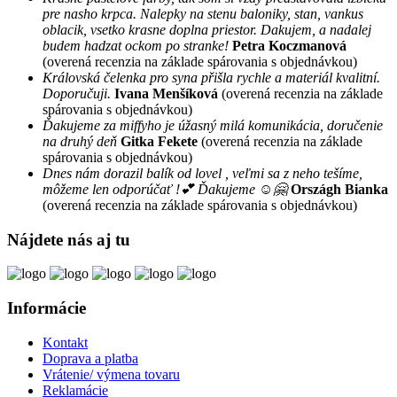
pre nasho krpca. Nalepky na stenu baloniky, stan, vankus
oblacik, vsetko krasne doplna priestor. Dakujem, a nadalej
budem hadzat ockom po stranke!
Petra Koczmanová
(overená recenzia na základe spárovania s objednávkou)
Královská čelenka pro syna přišla rychle a materiál kvalitní.
Doporučuji.
Ivana Menšíková
(overená recenzia na základe
spárovania s objednávkou)
Ďakujeme za miffyho je úžasný milá komunikácia, doručenie
na druhý deň
Gitka Fekete
(overená recenzia na základe
spárovania s objednávkou)
Dnes nám dorazil balík od lovel , veľmi sa z neho tešíme,
môžeme len odporúčať !💕 Ďakujeme ☺️🤗
Országh Bianka
(overená recenzia na základe spárovania s objednávkou)
Nájdete nás aj tu
Informácie
Kontakt
Doprava a platba
Vrátenie/ výmena tovaru
Reklamácie