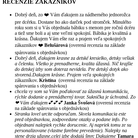
RECENZIE ZÁKAZNÍKOV
Dobrý deň, zo ❤️ Vám ďakujem za nádherného jednorožca
pre dcérku. Dostane ho ako darček pod stromček. Minulého
roku som si u Vás objednala bábiku s menom pre ročnú dcéru
a tiež sme boli a aj sme veľmi spokojní. Bábika je kvalitná a
krásna. Ďakujem Vám ešte raz a prajem veľa spokojných
zákaznikov ❤️
Belušárová
(overená recenzia na základe
spárovania s objednávkou)
Dobrý deň, ďakujem krasne za detské kresielko, detsky vešiak
a čelenku. Všetko je prenadherne, kvalita úžasná. Nič krajšie
do detskej izby som doteraz nevidela. Pre detský dotyk ako
stvorená.Dakujem krásne. Prajem veľa spokojných
zákazníkov.
Kristína
(overená recenzia na základe
spárovania s objednávkou)
chcela vy som sa Vám poďakovať za úžasnú komunikáciu,
rýchle dodanie a prenádherný tovar. Suknička je úchvatná. Zo
❤ Vám ďakujem💕💕💕
Janka Švošová
(overená recenzia
na základe spárovania s objednávkou)
Stranku lovel urcite odporučam. Skvela komunikacia este
pred objednavkou, zodpovedane otazky a podane info. Po
objednani nalepiek rychke dorucenie. Aj napriek tomu ze su
personalizovane (vlastne farebne prevedenie). Nalepky na
stene drzia užasne,celej izbe dodajú šmrc Dakujeme
Tamara