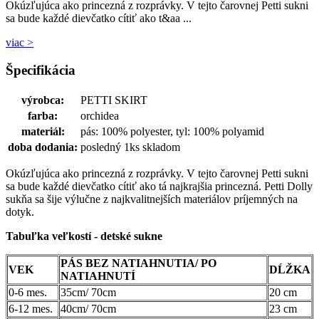
Okúzľujúca ako princezná z rozprávky. V tejto čarovnej Petti sukni
sa bude každé dievčatko cítiť ako t&aa ...
viac >
Špecifikácia
výrobca:
PETTI SKIRT
farba:
orchidea
materiál:
pás: 100% polyester, tyl: 100% polyamid
doba dodania:
posledný 1ks skladom
Okúzľujúca ako princezná z rozprávky. V tejto čarovnej Petti sukni
sa bude každé dievčatko cítiť ako tá najkrajšia princezná. Petti Dolly
sukňa sa šije výlučne z najkvalitnejších materiálov príjemných na
dotyk.
Tabuľka veľkostí - detské sukne
PÁS BEZ NATIAHNUTIA/ PO
VEK
DĹŽKA
NATIAHNUTÍ
0-6 mes.
35cm/ 70cm
20 cm
6-12 mes.
40cm/ 70cm
23 cm