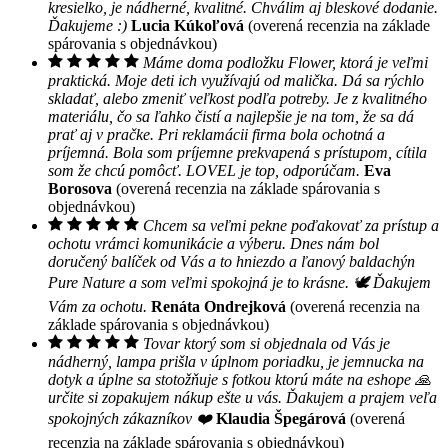
kresielko, je nádherné, kvalitné. Chválim aj bleskové dodanie.
Ďakujeme :)
Lucia Kúkoľová
(overená recenzia na základe
spárovania s objednávkou)
Máme doma podložku Flower, ktorá je veľmi
praktická. Moje deti ich využívajú od malička. Dá sa rýchlo
skladať, alebo zmeniť veľkost podľa potreby. Je z kvalitného
materiálu, čo sa ľahko čistí a najlepšie je na tom, že sa dá
prať aj v pračke. Pri reklamácii firma bola ochotná a
príjemná. Bola som príjemne prekvapená s prístupom, cítila
som že chcú pomôcť. LOVEL je top, odporúčam.
Eva
Borosova
(overená recenzia na základe spárovania s
objednávkou)
Chcem sa veľmi pekne poďakovať za prístup a
ochotu vrámci komunikácie a výberu. Dnes nám bol
doručený balíček od Vás a to hniezdo a ľanový baldachýn
Pure Nature a som veľmi spokojná je to krásne. 🕊 Ďakujem
Vám za ochotu.
Renáta Ondrejková
(overená recenzia na
základe spárovania s objednávkou)
Tovar ktorý som si objednala od Vás je
nádherný, lampa prišla v úplnom poriadku, je jemnucka na
dotyk a úplne sa stotožňuje s fotkou ktorú máte na eshope 🙏
určite si zopakujem nákup ešte u vás. Ďakujem a prajem veľa
spokojných zákazníkov ❤️
Klaudia Špegárová
(overená
recenzia na základe spárovania s objednávkou)