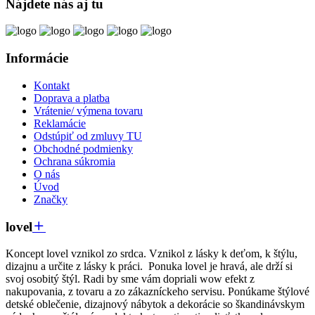
Nájdete nás aj tu
Informácie
Kontakt
Doprava a platba
Vrátenie/ výmena tovaru
Reklamácie
Odstúpiť od zmluvy TU
Obchodné podmienky
Ochrana súkromia
O nás
Úvod
Značky
lovel
Koncept lovel vznikol zo srdca. Vznikol z lásky k deťom, k štýlu,
dizajnu a určite z lásky k práci. Ponuka lovel je hravá, ale drží si
svoj osobitý štýl. Radi by sme vám dopriali wow efekt z
nakupovania, z tovaru a zo zákazníckeho servisu. Ponúkame štýlové
detské oblečenie, dizajnový nábytok a dekorácie so škandinávskym