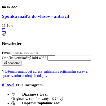
na sklade
Sponka mašľa do vlasov - antracit
11,10 €
Newsletter
Email
Odpíšte verifikačný kód 4953
odoberať
Vložením emailovej adresy súhlasím s prijímaním správ a
spracovaním osobných údajov
# lovel
FB a Instragram
Dizajnový tovar
Originálny, certifikovaný a štýlový
Dopravu zaplatíme radi