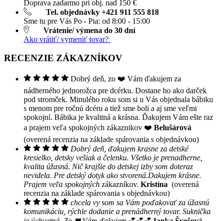
Doprava zadarmo pri obj. nad 150 €
Tel. objednávky +421 911 555 818
Sme tu pre Vás Po - Pia: od 8:00 - 15:00
Vrátenie/ výmena do 30 dní
Ako vrátiť/ vymeniť tovar?
RECENZIE ZÁKAZNÍKOV
Dobrý deň, zo ❤️ Vám ďakujem za
nádherného jednorožca pre dcérku. Dostane ho ako darček
pod stromček. Minulého roku som si u Vás objednala bábiku
s menom pre ročnú dcéru a tiež sme boli a aj sme veľmi
spokojní. Bábika je kvalitná a krásna. Ďakujem Vám ešte raz
a prajem veľa spokojných zákaznikov ❤️
Belušárová
(overená recenzia na základe spárovania s objednávkou)
Dobrý deň, ďakujem krasne za detské
kresielko, detsky vešiak a čelenku. Všetko je prenadherne,
kvalita úžasná. Nič krajšie do detskej izby som doteraz
nevidela. Pre detský dotyk ako stvorená.Dakujem krásne.
Prajem veľa spokojných
zákazníkov.
Kristína
(overená
recenzia na základe spárovania s objednávkou)
chcela vy som sa Vám poďakovať za úžasnú
komunikáciu, rýchle dodanie a prenádherný tovar. Suknička
je úchvatná. Zo ❤ Vám ďakujem💕💕💕
Janka Švošová