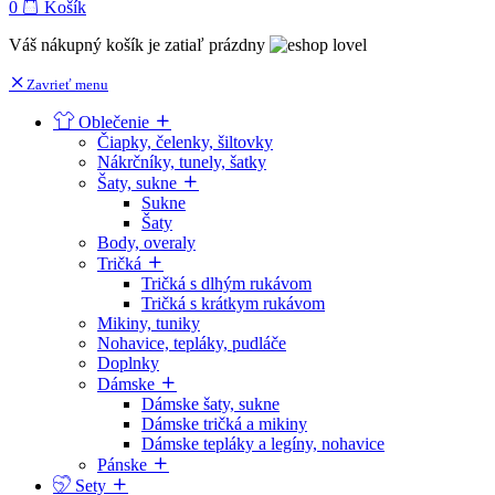
0
Košík
Váš nákupný košík je zatiaľ prázdny
Zavrieť menu
Oblečenie
Čiapky, čelenky, šiltovky
Nákrčníky, tunely, šatky
Šaty, sukne
Sukne
Šaty
Body, overaly
Tričká
Tričká s dlhým rukávom
Tričká s krátkym rukávom
Mikiny, tuniky
Nohavice, tepláky, pudláče
Doplnky
Dámske
Dámske šaty, sukne
Dámske tričká a mikiny
Dámske tepláky a legíny, nohavice
Pánske
Sety