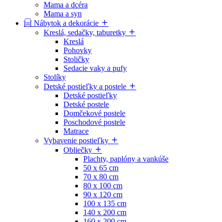
Mama a dcéra
Mama a syn
Nábytok a dekorácie
Kreslá, sedačky, taburetky
Kreslá
Pohovky
Stoličky
Sedacie vaky a pufy
Stolíky
Detské postieľky a postele
Detské postieľky
Detské postele
Domčekové postele
Poschodové postele
Matrace
Vybavenie postieľky
Obliečky
Plachty, paplóny a vankúše
50 x 65 cm
70 x 80 cm
80 x 100 cm
90 x 120 cm
100 x 135 cm
140 x 200 cm
160 x 200 cm