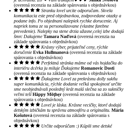
(overená recenzia na základe spárovania s objednávkou)
Stranku lovel urcite odporučam. Skvela
komunikacia este pred objednavkou, zodpovedane otazky a
podane info. Po objednani nalepiek rychke dorucenie. Aj
napriek tomu ze su personalizovane (vlastne farebne
prevedenie). Nalepky na stene drzia užasne,celej izbe dodajú
šmrc Dakujeme
Tamara Naďová
(overená recenzia na
základe spárovania s objednávkou)
Krásny výber, prijateľné ceny, rýchle
doručenie
Evka Hullmanová
(overená recenzia na základe
spárovania s objednávkou)
Perfektná stránka máme od vás hojdačku do
interiéru dcérka ju miluje Ďakujeme
Romanovic Dosti
(overená recenzia na základe spárovania s objednávkou)
Ďakujeme Lovel za prekrásnu dolly sukňu
super komunikácia, rýchle dodanie veľká spokojnosť určite
sme neobjednávali posledný krát malá slečna sa zo sukničky
veľmi teší
Hãppy Mõţhęr
(overená recenzia na základe
spárovania s objednávkou)
Lovel je láska. Krásne vecičky, ktoré dodajú
detským izbičkám tu správnu atmosféru a originalitu.
Mária
Košutová
(overená recenzia na základe spárovania s
objednávkou)
Určite odporúčam :) Kúpili sme detské