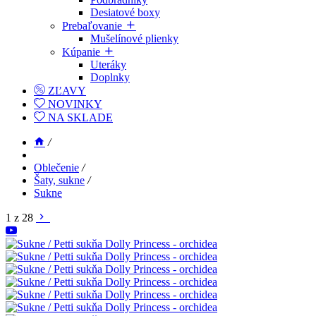
Desiatové boxy
Prebaľovanie
Mušelínové plienky
Kúpanie
Uteráky
Doplnky
ZĽAVY
NOVINKY
NA SKLADE
/
Oblečenie
/
Šaty, sukne
/
Sukne
1 z 28