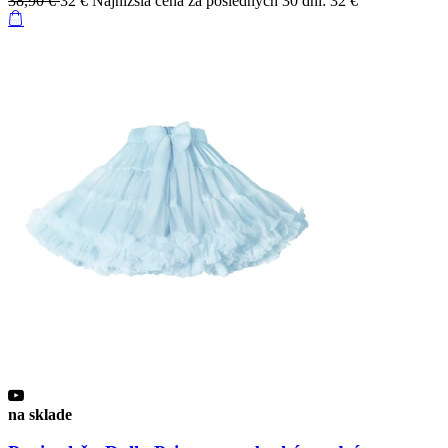
38,90 €
32 €
Najnižšia cena za posledných 30 dní: 32 €
na sklade