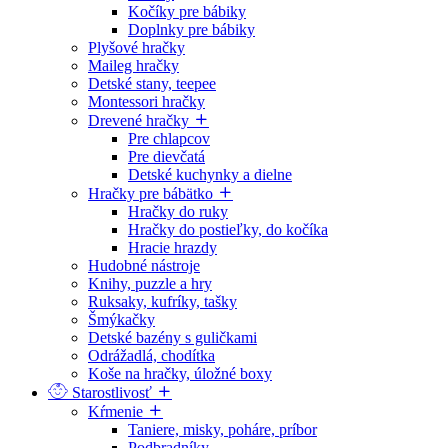
Kočíky pre bábiky
Doplnky pre bábiky
Plyšové hračky
Maileg hračky
Detské stany, teepee
Montessori hračky
Drevené hračky
Pre chlapcov
Pre dievčatá
Detské kuchynky a dielne
Hračky pre bábätko
Hračky do ruky
Hračky do postieľky, do kočíka
Hracie hrazdy
Hudobné nástroje
Knihy, puzzle a hry
Ruksaky, kufríky, tašky
Šmýkačky
Detské bazény s guličkami
Odrážadlá, chodítka
Koše na hračky, úložné boxy
Starostlivosť
Kŕmenie
Taniere, misky, poháre, príbor
Podbradníky