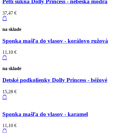
Petti sukňa Dolly Princess - nebeská modrá
37,47 €
na sklade
Sponka mašľa do vlasov - korálovo ružová
11,10 €
na sklade
Detské podkolienky Dolly Princess - béžové
15,28 €
Sponka mašľa do vlasov - karamel
11,10 €