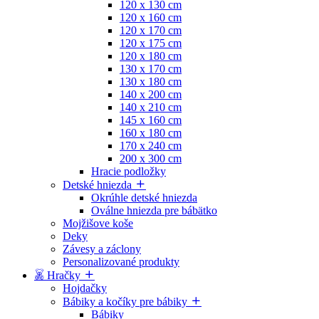
120 x 130 cm
120 x 160 cm
120 x 170 cm
120 x 175 cm
120 x 180 cm
130 x 170 cm
130 x 180 cm
140 x 200 cm
140 x 210 cm
145 x 160 cm
160 x 180 cm
170 x 240 cm
200 x 300 cm
Hracie podložky
Detské hniezda
Okrúhle detské hniezda
Oválne hniezda pre bábätko
Mojžišove koše
Deky
Závesy a záclony
Personalizované produkty
Hračky
Hojdačky
Bábiky a kočíky pre bábiky
Bábiky