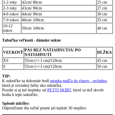
1-2 roky
42cm/ 80cm
25 cm
2-3 roky
43cm/ 90cm
27 cm
4-6 rokov
44cm/ 90cm
30 cm
7-9 rokov
46cm/ 100cm
35 cm
10-12
50cm/ 100cm
40 cm
rokov
Tabuľka veľkostí - dámske sukne
PÁS BEZ NATIAHNUTIA/ PO
VEĽKOSŤ
DĹŽKA
NATIAHNUTÍ
XS
55cm (+/-1 cm)/120cm
45 cm
S
55cm (+/-1 cm)/120cm
50 cm
TIP:
K sukničke sa dokonale hodí
sponka mašľa do vlasov -
orchidea
,
ktorá je rovnakej farby ako suknička.
Pozrite si aj iné doplnky od
PETTI SKIRT,
ktoré sa tiež skvele
hodia k tejto sukničke.
Spôsob údržby:
Odporúčame iba ručné pranie pri teplote 30 stupňov.