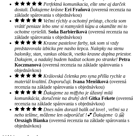
Perfektná komunikacia, ešte sme aj darček
dostali. Ďakujeme krásne
Eri Fraňová
(overená recenzia na
základe spárovania s objednávkou)
Veľmi rýchly a ochotný prístup, chcela som
vrátiť peniaze lebo sme si rozmysleli kúpu a okamžite mi to
ochotne vyriešili.
Soňa Barbieriková
(overená recenzia na
základe spárovania s objednávkou)
Krasne pastelove farby, tak som si vzdy
predstavovala izbicku pre nasho krpca. Nalepky na stenu
baloniky, stan, vankus oblacik, vsetko krasne doplna priestor.
Dakujem, a nadalej budem hadzat ockom po stranke!
Petra
Koczmanová
(overená recenzia na základe spárovania s
objednávkou)
Královská čelenka pro syna přišla rychle a
materiál kvalitní. Doporučuji.
Ivana Menšíková
(overená
recenzia na základe spárovania s objednávkou)
Ďakujeme za miffyho je úžasný milá
komunikácia, doručenie na druhý deň
Gitka Fekete
(overená
recenzia na základe spárovania s objednávkou)
Dnes nám dorazil balík od lovel , veľmi sa z
neho tešíme, môžeme len odporúčať !💕 Ďakujeme ☺️🤗
Országh Bianka
(overená recenzia na základe spárovania s
objednávkou)