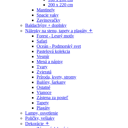
200 x 220 cm
Mantinely
Spacie vaky
Zavinovačky
Baldachýny + doplnky
Nálepky na stenu, tapety a plagáty
Forest - Lesný motív
Safari
Oceán - Podmorský svet
Pastelová kolekcia
Vesmír
Mená a nápisy
Tvary
Zvieratá
Príroda, kvety, stromy
Balóny, šarkany
Ostatné
Vianoce
Zástena za posteľ
Tapety
Plagáty
Lampy, osvetlenie
Poličky, vešiaky
Dekorácie