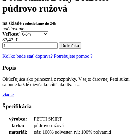
púdrovo ružová
na sklade
: odosielame do 24h
načítavanie...
Veľkosť
37,47
€
Do košíka
Koľko bude stať doprava?
Potrebujete pomoc ?
Popis
Okúzľujúca ako princezná z rozprávky. V tejto čarovnej Petti sukni
sa bude každé dievčatko cítiť ako t&aa ...
viac >
Špecifikácia
výrobca:
PETTI SKIRT
farba:
púdrovo ružová
materiál:
pás: 100% polyester, tyl: 100% polyamid