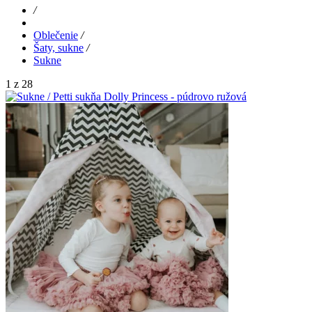
/
Oblečenie
/
Šaty, sukne
/
Sukne
1 z 28