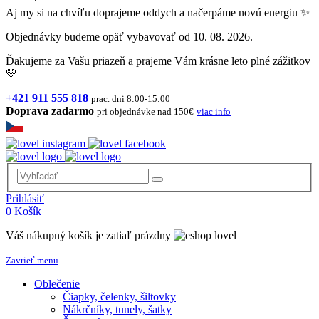
Aj my si na chvíľu doprajeme oddych a načerpáme novú energiu ✨
Objednávky budeme opäť vybavovať od 10. 08. 2026.
Ďakujeme za Vašu priazeň a prajeme Vám krásne leto plné zážitkov
💛
+421 911 555 818
prac. dni 8:00-15:00
Doprava zadarmo
pri objednávke nad 150€
viac info
Prihlásiť
0
Košík
Váš nákupný košík je zatiaľ prázdny
Zavrieť menu
Oblečenie
Čiapky, čelenky, šiltovky
Nákrčníky, tunely, šatky