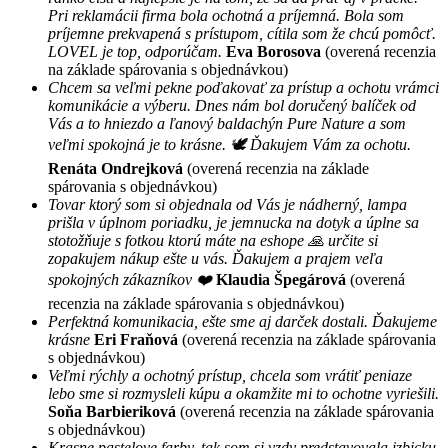
Pri reklamácii firma bola ochotná a príjemná. Bola som
príjemne prekvapená s prístupom, cítila som že chcú pomôcť.
LOVEL je top, odporúčam.
Eva Borosova
(overená recenzia
na základe spárovania s objednávkou)
Chcem sa veľmi pekne poďakovať za prístup a ochotu vrámci
komunikácie a výberu. Dnes nám bol doručený balíček od
Vás a to hniezdo a ľanový baldachýn Pure Nature a som
veľmi spokojná je to krásne. 🕊 Ďakujem Vám za ochotu.
Renáta Ondrejková
(overená recenzia na základe
spárovania s objednávkou)
Tovar ktorý som si objednala od Vás je nádherný, lampa
prišla v úplnom poriadku, je jemnucka na dotyk a úplne sa
stotožňuje s fotkou ktorú máte na eshope 🙏 určite si
zopakujem nákup ešte u vás. Ďakujem a prajem veľa
spokojných zákazníkov ❤️
Klaudia Špegárová
(overená
recenzia na základe spárovania s objednávkou)
Perfektná komunikacia, ešte sme aj darček dostali. Ďakujeme
krásne
Eri Fraňová
(overená recenzia na základe spárovania
s objednávkou)
Veľmi rýchly a ochotný prístup, chcela som vrátiť peniaze
lebo sme si rozmysleli kúpu a okamžite mi to ochotne vyriešili.
Soňa Barbieriková
(overená recenzia na základe spárovania
s objednávkou)
Krasne pastelove farby, tak som si vzdy predstavovala izbicku