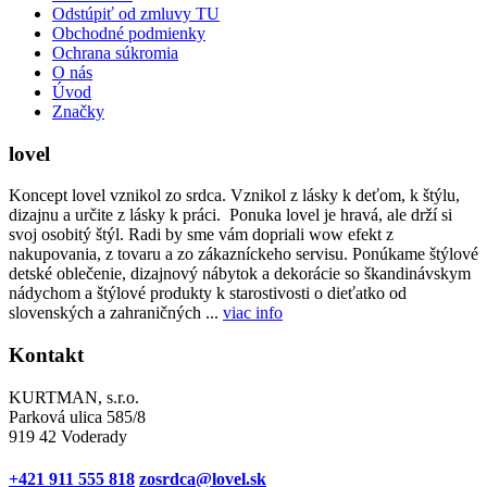
Odstúpiť od zmluvy TU
Obchodné podmienky
Ochrana súkromia
O nás
Úvod
Značky
lovel
Koncept lovel vznikol zo srdca. Vznikol z lásky k deťom, k štýlu,
dizajnu a určite z lásky k práci. Ponuka lovel je hravá, ale drží si
svoj osobitý štýl. Radi by sme vám dopriali wow efekt z
nakupovania, z tovaru a zo zákazníckeho servisu. Ponúkame štýlové
detské oblečenie, dizajnový nábytok a dekorácie so škandinávskym
nádychom a štýlové produkty k starostivosti o dieťatko od
slovenských a zahraničných ...
viac info
Kontakt
KURTMAN, s.r.o.
Parková ulica 585/8
919 42 Voderady
+421 911 555 818
zosrdca@lovel.sk