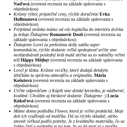
Naďová
(overená recenzia na základe spárovania s
objednávkou)
Krásny výber, prijateľné ceny, rýchle doručenie
Evka
Hullmanová
(overená recenzia na základe spárovania s
objednávkou)
Perfektná stránka máme od vás hojdačku do interiéru dcérka
ju miluje Ďakujeme
Romanovic Dosti
(overená recenzia na
základe spárovania s objednávkou)
Ďakujeme Lovel za prekrásnu dolly sukňu super
komunikácia, rýchle dodanie veľká spokojnosť určite sme
neobjednávali posledný krát malá slečna sa zo sukničky veľmi
teší
Hãppy Mõţhęr
(overená recenzia na základe spárovania
s objednávkou)
Lovel je láska. Krásne vecičky, ktoré dodajú detským
izbičkám tu správnu atmosféru a originalitu.
Mária
Košutová
(overená recenzia na základe spárovania s
objednávkou)
Určite odporúčam :) Kúpili sme detské kresielko, je nádherné,
kvalitné. Chválim aj bleskové dodanie. Ďakujeme :)
Lucia
Kúkoľová
(overená recenzia na základe spárovania s
objednávkou)
Máme doma podložku Flower, ktorá je veľmi praktická. Moje
deti ich využívajú od malička. Dá sa rýchlo skladať, alebo
zmeniť veľkost podľa potreby. Je z kvalitného materiálu, čo sa
ľahko čistí a najlepšie je na tom, že sa dá prať aj v pračke.