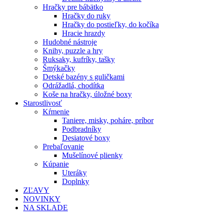
Hračky pre bábätko
Hračky do ruky
Hračky do postieľky, do kočíka
Hracie hrazdy
Hudobné nástroje
Knihy, puzzle a hry
Ruksaky, kufríky, tašky
Šmýkačky
Detské bazény s guličkami
Odrážadlá, chodítka
Koše na hračky, úložné boxy
Starostlivosť
Kŕmenie
Taniere, misky, poháre, príbor
Podbradníky
Desiatové boxy
Prebaľovanie
Mušelínové plienky
Kúpanie
Uteráky
Doplnky
ZĽAVY
NOVINKY
NA SKLADE