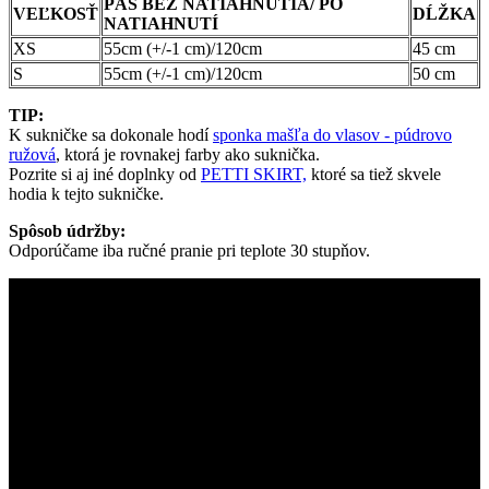
PÁS BEZ NATIAHNUTIA/ PO
VEĽKOSŤ
DĹŽKA
NATIAHNUTÍ
XS
55cm (+/-1 cm)/120cm
45 cm
S
55cm (+/-1 cm)/120cm
50 cm
TIP:
K sukničke sa dokonale hodí
sponka mašľa do vlasov - púdrovo
ružová
, ktorá je rovnakej farby ako suknička.
Pozrite si aj iné doplnky od
PETTI SKIRT,
ktoré sa tiež skvele
hodia k tejto sukničke.
Spôsob údržby:
Odporúčame iba ručné pranie pri teplote 30 stupňov.