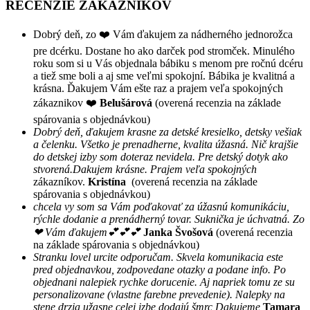
RECENZIE ZÁKAZNÍKOV
Dobrý deň, zo ❤️ Vám ďakujem za nádherného jednorožca
pre dcérku. Dostane ho ako darček pod stromček. Minulého
roku som si u Vás objednala bábiku s menom pre ročnú dcéru
a tiež sme boli a aj sme veľmi spokojní. Bábika je kvalitná a
krásna. Ďakujem Vám ešte raz a prajem veľa spokojných
zákaznikov ❤️
Belušárová
(overená recenzia na základe
spárovania s objednávkou)
Dobrý deň, ďakujem krasne za detské kresielko, detsky vešiak
a čelenku. Všetko je prenadherne, kvalita úžasná. Nič krajšie
do detskej izby som doteraz nevidela. Pre detský dotyk ako
stvorená.Dakujem krásne. Prajem veľa spokojných
zákazníkov.
Kristína
(overená recenzia na základe
spárovania s objednávkou)
chcela vy som sa Vám poďakovať za úžasnú komunikáciu,
rýchle dodanie a prenádherný tovar. Suknička je úchvatná. Zo
❤ Vám ďakujem💕💕💕
Janka Švošová
(overená recenzia
na základe spárovania s objednávkou)
Stranku lovel urcite odporučam. Skvela komunikacia este
pred objednavkou, zodpovedane otazky a podane info. Po
objednani nalepiek rychke dorucenie. Aj napriek tomu ze su
personalizovane (vlastne farebne prevedenie). Nalepky na
stene drzia užasne,celej izbe dodajú šmrc Dakujeme
Tamara