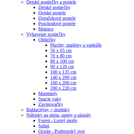
Detské postieľky a postele
Detské postieľky
Detské postele
Domčekové postele
Poschodové postele
Matrace
Vybavenie postieľky
Obliečky
Plachty, paplóny a vankúše
50 x 65 cm
70 x 80 cm
80 x 100 cm
90 x 120 cm
100 x 135 cm
140 x 200 cm
160 x 200 cm
200 x 220 cm
Mantinely
Spacie vaky
Zavinovačky
Baldachýny + doplnky
Nálepky na stenu, tapety a plagáty
Forest - Lesný motív
Safari
Oceán - Podmorský svet