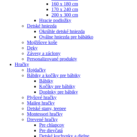
160 x 180 cm
170 x 240 cm
200 x 300 cm
Hracie podložky
Detské hniezda
Okrúhle detské hniezda
Oválne hniezda pre bábätko
Mojžišove koše
Deky
Závesy a záclony
Personalizované produkty
Hračky
Hojdačky
Bábiky a kočíky pre bábiky
Bábiky
Kočíky pre bábiky
Doplnky pre bábiky
Plyšové hračky
Maileg hračky
Detské stany, teepee
Montessori hračky
Drevené hračky
Pre chlapcov
Pre dievčatá
Detské kuchynky a dielne