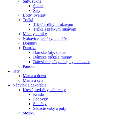
Šaty, sukne
Sukne
Šaty
Body, overaly
Tričká
Tričká s dlhým rukávom
Tričká s krátkym rukávom
Mikiny, tuniky
Nohavice, tepláky, pudláče
Doplnky
Dámske
Dámske šaty, sukne
Dámske tričká a mikiny
Dámske tepláky a legíny, nohavice
Pánske
Sety
Mama a dcéra
Mama a syn
Nábytok a dekorácie
Kreslá, sedačky, taburetky
Kreslá
Pohovky
Stoličky
Sedacie vaky a pufy
Stolíky