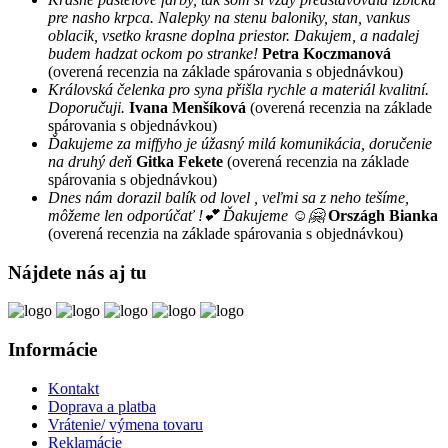
pre nasho krpca. Nalepky na stenu baloniky, stan, vankus
oblacik, vsetko krasne doplna priestor. Dakujem, a nadalej
budem hadzat ockom po stranke!
Petra Koczmanová
(overená recenzia na základe spárovania s objednávkou)
Královská čelenka pro syna přišla rychle a materiál kvalitní.
Doporučuji.
Ivana Menšíková
(overená recenzia na základe
spárovania s objednávkou)
Ďakujeme za miffyho je úžasný milá komunikácia, doručenie
na druhý deň
Gitka Fekete
(overená recenzia na základe
spárovania s objednávkou)
Dnes nám dorazil balík od lovel , veľmi sa z neho tešíme,
môžeme len odporúčať !💕 Ďakujeme ☺️🤗
Országh Bianka
(overená recenzia na základe spárovania s objednávkou)
Nájdete nás aj tu
Informácie
Kontakt
Doprava a platba
Vrátenie/ výmena tovaru
Reklamácie