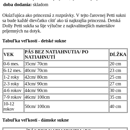
doba dodania:
skladom
Okúzľujúca ako princezná z rozprávky. V tejto čarovnej Petti sukni
sa bude každé dievčatko cítiť ako tá najkrajšia princezná. Detská
Dolly Petti sukňa sa šije výlučne z najkvalitnejších materiálov
príjemných na dotyk.
Tabuľka veľkostí - detské sukne
PÁS BEZ NATIAHNUTIA/ PO
VEK
DĹŽKA
NATIAHNUTÍ
0-6 mes.
35cm/ 70cm
20 cm
6-12 mes.
40cm/ 70cm
23 cm
1-2 roky
42cm/ 80cm
25 cm
2-3 roky
43cm/ 90cm
27 cm
4-6 rokov
44cm/ 90cm
30 cm
7-9 rokov
46cm/ 100cm
35 cm
10-12
50cm/ 100cm
40 cm
rokov
Tabuľka veľkostí - dámske sukne