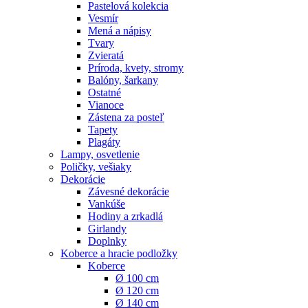
Pastelová kolekcia
Vesmír
Mená a nápisy
Tvary
Zvieratá
Príroda, kvety, stromy
Balóny, šarkany
Ostatné
Vianoce
Zástena za posteľ
Tapety
Plagáty
Lampy, osvetlenie
Poličky, vešiaky
Dekorácie
Závesné dekorácie
Vankúše
Hodiny a zrkadlá
Girlandy
Doplnky
Koberce a hracie podložky
Koberce
Ø 100 cm
Ø 120 cm
Ø 140 cm