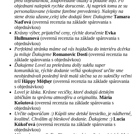
pred objednavkou, zodpovedane otazky a podane info. Po
objednani nalepiek rychke dorucenie. Aj napriek tomu ze su
personalizovane (vlastne farebne prevedenie). Nalepky na
stene drzia užasne,celej izbe dodajú šmrc Dakujeme
Tamara
Naďová
(overená recenzia na základe spárovania s
objednávkou)
Krásny výber, prijateľné ceny, rýchle doručenie
Evka
Hullmanová
(overená recenzia na základe spárovania s
objednávkou)
Perfektná stránka máme od vás hojdačku do interiéru dcérka
ju miluje Ďakujeme
Romanovic Dosti
(overená recenzia na
základe spárovania s objednávkou)
Ďakujeme Lovel za prekrásnu dolly sukňu super
komunikácia, rýchle dodanie veľká spokojnosť určite sme
neobjednávali posledný krát malá slečna sa zo sukničky veľmi
teší
Hãppy Mõţhęr
(overená recenzia na základe spárovania
s objednávkou)
Lovel je láska. Krásne vecičky, ktoré dodajú detským
izbičkám tu správnu atmosféru a originalitu.
Mária
Košutová
(overená recenzia na základe spárovania s
objednávkou)
Určite odporúčam :) Kúpili sme detské kresielko, je nádherné,
kvalitné. Chválim aj bleskové dodanie. Ďakujeme :)
Lucia
Kúkoľová
(overená recenzia na základe spárovania s
objednávkou)