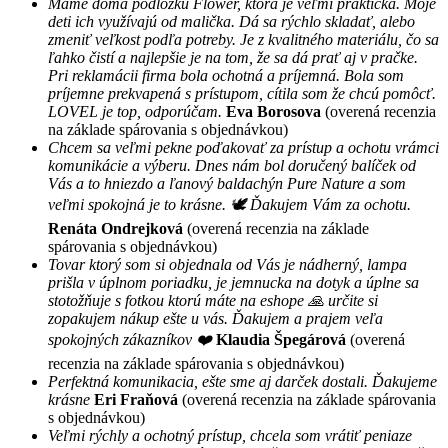
Máme doma podložku Flower, ktorá je veľmi praktická. Moje
deti ich využívajú od malička. Dá sa rýchlo skladať, alebo
zmeniť veľkost podľa potreby. Je z kvalitného materiálu, čo sa
ľahko čistí a najlepšie je na tom, že sa dá prať aj v pračke.
Pri reklamácii firma bola ochotná a príjemná. Bola som
príjemne prekvapená s prístupom, cítila som že chcú pomôcť.
LOVEL je top, odporúčam.
Eva Borosova
(overená recenzia
na základe spárovania s objednávkou)
Chcem sa veľmi pekne poďakovať za prístup a ochotu vrámci
komunikácie a výberu. Dnes nám bol doručený balíček od
Vás a to hniezdo a ľanový baldachýn Pure Nature a som
veľmi spokojná je to krásne. 🕊 Ďakujem Vám za ochotu.
Renáta Ondrejková
(overená recenzia na základe
spárovania s objednávkou)
Tovar ktorý som si objednala od Vás je nádherný, lampa
prišla v úplnom poriadku, je jemnucka na dotyk a úplne sa
stotožňuje s fotkou ktorú máte na eshope 🙏 určite si
zopakujem nákup ešte u vás. Ďakujem a prajem veľa
spokojných zákazníkov ❤️
Klaudia Špegárová
(overená
recenzia na základe spárovania s objednávkou)
Perfektná komunikacia, ešte sme aj darček dostali. Ďakujeme
krásne
Eri Fraňová
(overená recenzia na základe spárovania
s objednávkou)
Veľmi rýchly a ochotný prístup, chcela som vrátiť peniaze