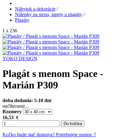
Nábytok a dekorácie
/
Nálepky na stenu, tapety a plagáty
/
Plagáty
1 z 236
YOKO DESIGN
Plagát s menom Space -
Marián P309
doba dodania: 5-10 dní
načítavanie...
Rozmery
16,53
€
Do košíka
Koľko bude stať doprava?
Potrebujete pomoc ?