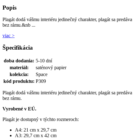
Popis
Plagát dodá vášmu interiéru jedinečný charakter, plagát sa predáva
bez rámu.&nb ...
viac >
Špecifikácia
doba dodania:
5-10 dní
materiál:
saténový papier
kolekcia:
Space
kód produktu:
P309
Plagát dodá vášmu interiéru jedinečný charakter, plagát sa predáva
bez rámu.
Vyrobené v EÚ.
Plagát je dostupný v týchto rozmeroch:
A4: 21 cm x 29,7 cm
A3: 29,7 cm x 42 cm