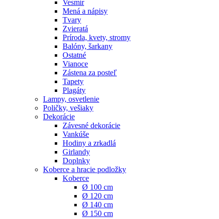
Vesmír
Mená a nápisy
Tvary
Zvieratá
Príroda, kvety, stromy
Balóny, šarkany
Ostatné
Vianoce
Zástena za posteľ
Tapety
Plagáty
Lampy, osvetlenie
Poličky, vešiaky
Dekorácie
Závesné dekorácie
Vankúše
Hodiny a zrkadlá
Girlandy
Doplnky
Koberce a hracie podložky
Koberce
Ø 100 cm
Ø 120 cm
Ø 140 cm
Ø 150 cm