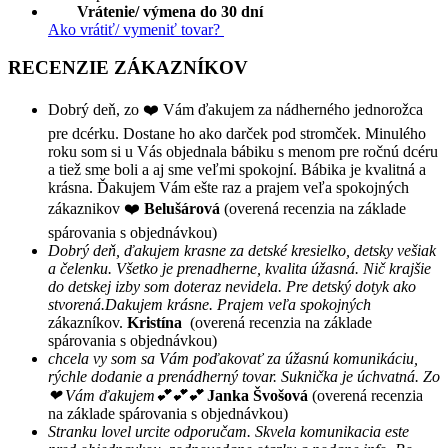
Vrátenie/ výmena do 30 dní
Ako vrátiť/ vymeniť tovar?
RECENZIE ZÁKAZNÍKOV
Dobrý deň, zo ❤️ Vám ďakujem za nádherného jednorožca
pre dcérku. Dostane ho ako darček pod stromček. Minulého
roku som si u Vás objednala bábiku s menom pre ročnú dcéru
a tiež sme boli a aj sme veľmi spokojní. Bábika je kvalitná a
krásna. Ďakujem Vám ešte raz a prajem veľa spokojných
zákaznikov ❤️
Belušárová
(overená recenzia na základe
spárovania s objednávkou)
Dobrý deň, ďakujem krasne za detské kresielko, detsky vešiak
a čelenku. Všetko je prenadherne, kvalita úžasná. Nič krajšie
do detskej izby som doteraz nevidela. Pre detský dotyk ako
stvorená.Dakujem krásne. Prajem veľa spokojných
zákazníkov.
Kristína
(overená recenzia na základe
spárovania s objednávkou)
chcela vy som sa Vám poďakovať za úžasnú komunikáciu,
rýchle dodanie a prenádherný tovar. Suknička je úchvatná. Zo
❤ Vám ďakujem💕💕💕
Janka Švošová
(overená recenzia
na základe spárovania s objednávkou)
Stranku lovel urcite odporučam. Skvela komunikacia este