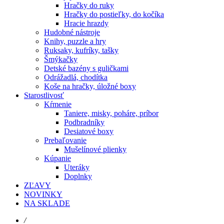
Hračky do ruky
Hračky do postieľky, do kočíka
Hracie hrazdy
Hudobné nástroje
Knihy, puzzle a hry
Ruksaky, kufríky, tašky
Šmýkačky
Detské bazény s guličkami
Odrážadlá, chodítka
Koše na hračky, úložné boxy
Starostlivosť
Kŕmenie
Taniere, misky, poháre, príbor
Podbradníky
Desiatové boxy
Prebaľovanie
Mušelínové plienky
Kúpanie
Uteráky
Doplnky
ZĽAVY
NOVINKY
NA SKLADE
/