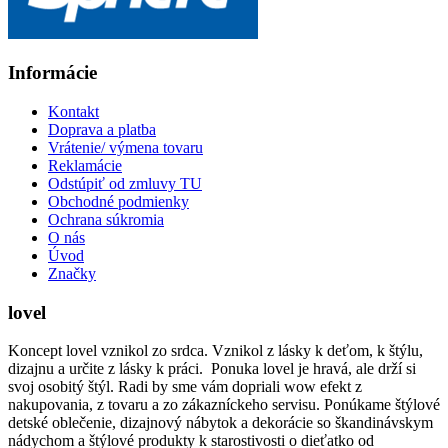
Informácie
Kontakt
Doprava a platba
Vrátenie/ výmena tovaru
Reklamácie
Odstúpiť od zmluvy TU
Obchodné podmienky
Ochrana súkromia
O nás
Úvod
Značky
lovel
Koncept lovel vznikol zo srdca. Vznikol z lásky k deťom, k štýlu,
dizajnu a určite z lásky k práci. Ponuka lovel je hravá, ale drží si
svoj osobitý štýl. Radi by sme vám dopriali wow efekt z
nakupovania, z tovaru a zo zákazníckeho servisu. Ponúkame štýlové
detské oblečenie, dizajnový nábytok a dekorácie so škandinávskym
nádychom a štýlové produkty k starostivosti o dieťatko od