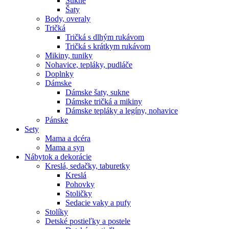
Sukne
Šaty
Body, overaly
Tričká
Tričká s dlhým rukávom
Tričká s krátkym rukávom
Mikiny, tuniky
Nohavice, tepláky, pudláče
Doplnky
Dámske
Dámske šaty, sukne
Dámske tričká a mikiny
Dámske tepláky a legíny, nohavice
Pánske
Sety
Mama a dcéra
Mama a syn
Nábytok a dekorácie
Kreslá, sedačky, taburetky
Kreslá
Pohovky
Stoličky
Sedacie vaky a pufy
Stolíky
Detské postieľky a postele