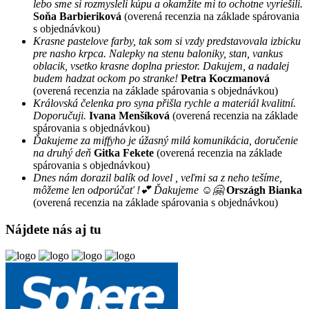
lebo sme si rozmysleli kúpu a okamžite mi to ochotne vyriešili.
Soňa Barbieriková
(overená recenzia na základe spárovania
s objednávkou)
Krasne pastelove farby, tak som si vzdy predstavovala izbicku
pre nasho krpca. Nalepky na stenu baloniky, stan, vankus
oblacik, vsetko krasne doplna priestor. Dakujem, a nadalej
budem hadzat ockom po stranke!
Petra Koczmanová
(overená recenzia na základe spárovania s objednávkou)
Královská čelenka pro syna přišla rychle a materiál kvalitní.
Doporučuji.
Ivana Menšíková
(overená recenzia na základe
spárovania s objednávkou)
Ďakujeme za miffyho je úžasný milá komunikácia, doručenie
na druhý deň
Gitka Fekete
(overená recenzia na základe
spárovania s objednávkou)
Dnes nám dorazil balík od lovel , veľmi sa z neho tešíme,
môžeme len odporúčať !💕 Ďakujeme ☺️🤗
Országh Bianka
(overená recenzia na základe spárovania s objednávkou)
Nájdete nás aj tu