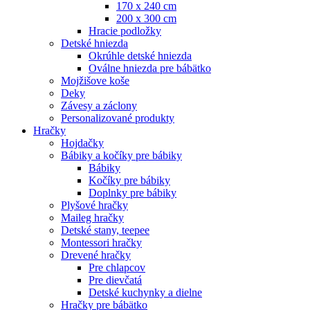
170 x 240 cm
200 x 300 cm
Hracie podložky
Detské hniezda
Okrúhle detské hniezda
Oválne hniezda pre bábätko
Mojžišove koše
Deky
Závesy a záclony
Personalizované produkty
Hračky
Hojdačky
Bábiky a kočíky pre bábiky
Bábiky
Kočíky pre bábiky
Doplnky pre bábiky
Plyšové hračky
Maileg hračky
Detské stany, teepee
Montessori hračky
Drevené hračky
Pre chlapcov
Pre dievčatá
Detské kuchynky a dielne
Hračky pre bábätko