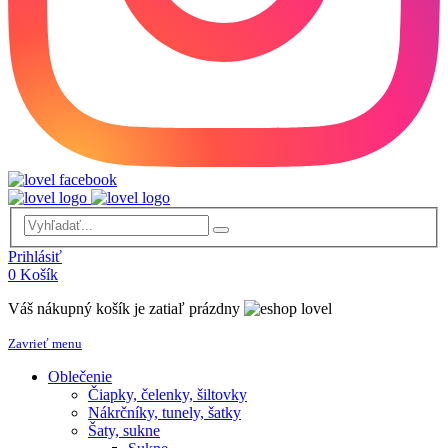
Prihlásiť
0
Košík
Váš nákupný košík je zatiaľ prázdny
Zavrieť menu
Oblečenie
Čiapky, čelenky, šiltovky
Nákrčníky, tunely, šatky
Šaty, sukne