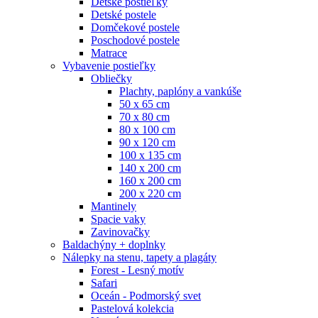
Detské postieľky
Detské postele
Domčekové postele
Poschodové postele
Matrace
Vybavenie postieľky
Obliečky
Plachty, paplóny a vankúše
50 x 65 cm
70 x 80 cm
80 x 100 cm
90 x 120 cm
100 x 135 cm
140 x 200 cm
160 x 200 cm
200 x 220 cm
Mantinely
Spacie vaky
Zavinovačky
Baldachýny + doplnky
Nálepky na stenu, tapety a plagáty
Forest - Lesný motív
Safari
Oceán - Podmorský svet
Pastelová kolekcia