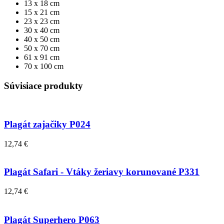
13 x 18 cm
15 x 21 cm
23 x 23 cm
30 x 40 cm
40 x 50 cm
50 x 70 cm
61 x 91 cm
70 x 100 cm
Súvisiace produkty
Plagát zajačiky P024
12,74 €
Plagát Safari - Vtáky žeriavy korunované P331
12,74 €
Plagát Superhero P063