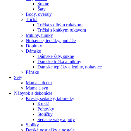
Sukne
Šaty
Body, overaly
Tričká
Tričká s dlhým rukávom
Tričká s krátkym rukávom
Mikiny, tuniky
Nohavice, tepláky, pudláče
Doplnky
Dámske
Dámske šaty, sukne
Dámske tričká a mikiny
Dámske tepláky a legíny, nohavice
Pánske
Sety
Mama a dcéra
Mama a syn
Nábytok a dekorácie
Kreslá, sedačky, taburetky
Kreslá
Pohovky
Stoličky
Sedacie vaky a pufy
Stolíky
Detské postieľky a postele