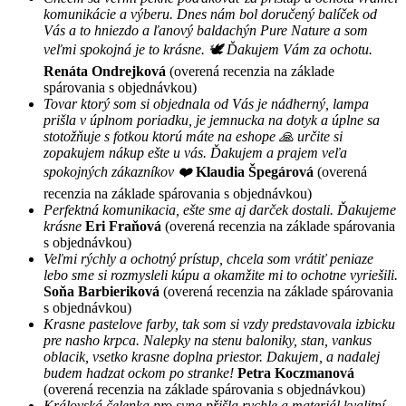
komunikácie a výberu. Dnes nám bol doručený balíček od
Vás a to hniezdo a ľanový baldachýn Pure Nature a som
veľmi spokojná je to krásne. 🕊 Ďakujem Vám za ochotu.
Renáta Ondrejková
(overená recenzia na základe
spárovania s objednávkou)
Tovar ktorý som si objednala od Vás je nádherný, lampa
prišla v úplnom poriadku, je jemnucka na dotyk a úplne sa
stotožňuje s fotkou ktorú máte na eshope 🙏 určite si
zopakujem nákup ešte u vás. Ďakujem a prajem veľa
spokojných zákazníkov ❤️
Klaudia Špegárová
(overená
recenzia na základe spárovania s objednávkou)
Perfektná komunikacia, ešte sme aj darček dostali. Ďakujeme
krásne
Eri Fraňová
(overená recenzia na základe spárovania
s objednávkou)
Veľmi rýchly a ochotný prístup, chcela som vrátiť peniaze
lebo sme si rozmysleli kúpu a okamžite mi to ochotne vyriešili.
Soňa Barbieriková
(overená recenzia na základe spárovania
s objednávkou)
Krasne pastelove farby, tak som si vzdy predstavovala izbicku
pre nasho krpca. Nalepky na stenu baloniky, stan, vankus
oblacik, vsetko krasne doplna priestor. Dakujem, a nadalej
budem hadzat ockom po stranke!
Petra Koczmanová
(overená recenzia na základe spárovania s objednávkou)
Královská čelenka pro syna přišla rychle a materiál kvalitní.