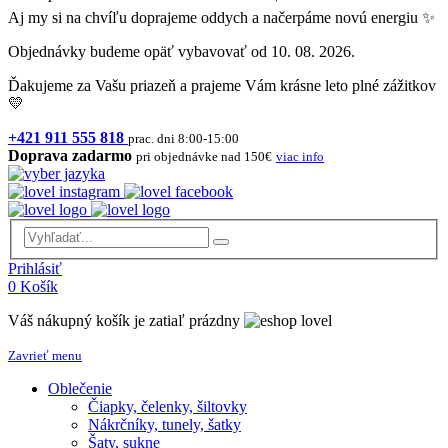
Aj my si na chvíľu doprajeme oddych a načerpáme novú energiu ✨
Objednávky budeme opäť vybavovať od 10. 08. 2026.
Ďakujeme za Vašu priazeň a prajeme Vám krásne leto plné zážitkov
💛
+421 911 555 818
prac. dni 8:00-15:00
Doprava zadarmo
pri objednávke nad 150€
viac info
Prihlásiť
0
Košík
Váš nákupný košík je zatiaľ prázdny
Zavrieť menu
Oblečenie
Čiapky, čelenky, šiltovky
Nákrčníky, tunely, šatky
Šaty, sukne