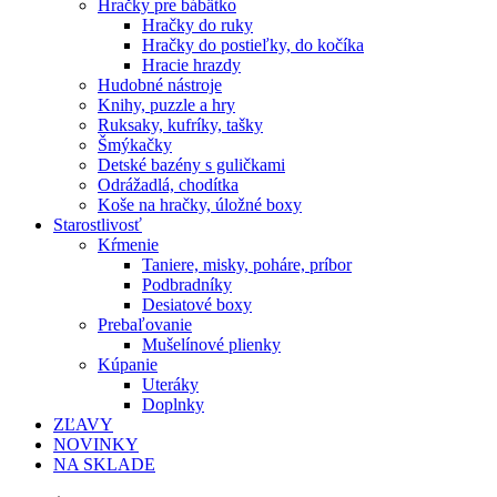
Hračky pre bábätko
Hračky do ruky
Hračky do postieľky, do kočíka
Hracie hrazdy
Hudobné nástroje
Knihy, puzzle a hry
Ruksaky, kufríky, tašky
Šmýkačky
Detské bazény s guličkami
Odrážadlá, chodítka
Koše na hračky, úložné boxy
Starostlivosť
Kŕmenie
Taniere, misky, poháre, príbor
Podbradníky
Desiatové boxy
Prebaľovanie
Mušelínové plienky
Kúpanie
Uteráky
Doplnky
ZĽAVY
NOVINKY
NA SKLADE