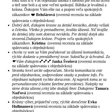
roku som si u Vás objednala bábiku s menom pre ročnú dcéru
a tiež sme boli a aj sme veľmi spokojní. Bábika je kvalitná a
krásna. Ďakujem Vám ešte raz a prajem veľa spokojných
zákaznikov ❤️
Belušárová
(overená recenzia na základe
spárovania s objednávkou)
Dobrý deň, ďakujem krasne za detské kresielko, detsky vešiak
a čelenku. Všetko je prenadherne, kvalita úžasná. Nič krajšie
do detskej izby som doteraz nevidela. Pre detský dotyk ako
stvorená.Dakujem krásne. Prajem veľa spokojných
zákazníkov.
Kristína
(overená recenzia na základe
spárovania s objednávkou)
chcela vy som sa Vám poďakovať za úžasnú komunikáciu,
rýchle dodanie a prenádherný tovar. Suknička je úchvatná. Zo
❤ Vám ďakujem💕💕💕
Janka Švošová
(overená recenzia
na základe spárovania s objednávkou)
Stranku lovel urcite odporučam. Skvela komunikacia este
pred objednavkou, zodpovedane otazky a podane info. Po
objednani nalepiek rychke dorucenie. Aj napriek tomu ze su
personalizovane (vlastne farebne prevedenie). Nalepky na
stene drzia užasne,celej izbe dodajú šmrc Dakujeme
Tamara
Naďová
(overená recenzia na základe spárovania s
objednávkou)
Krásny výber, prijateľné ceny, rýchle doručenie
Evka
Hullmanová
(overená recenzia na základe spárovania s
objednávkou)