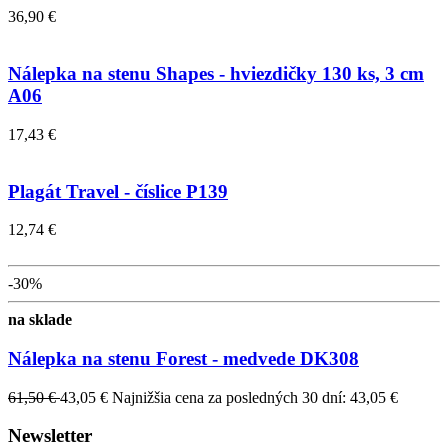
36,90 €
Nálepka na stenu Shapes - hviezdičky 130 ks, 3 cm
A06
17,43 €
Plagát Travel - číslice P139
12,74 €
-30%
na sklade
Nálepka na stenu Forest - medvede DK308
61,50 €
43,05 €
Najnižšia cena za posledných 30 dní: 43,05 €
Newsletter