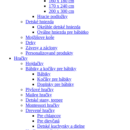
160 x 180 cm
170 x 240 cm
200 x 300 cm
Hracie podložky
Detské hniezda
Okrúhle detské hniezda
Oválne hniezda pre bábätko
Mojžišove koše
Deky
Závesy a záclony
Personalizované produkty
Hračky
Hojdačky
Bábiky a kočíky pre bábiky
Bábiky
Kočíky pre bábiky
Doplnky pre bábiky
Plyšové hračky
Maileg hračky
Detské stany, teepee
Montessori hračky
Drevené hračky
Pre chlapcov
Pre dievčatá
Detské kuchynky a dielne