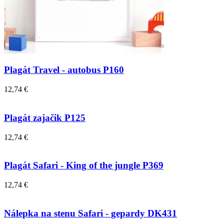
Plagát Travel - autobus P160
12,74 €
Plagát zajačik P125
12,74 €
Plagát Safari - King of the jungle P369
12,74 €
Nálepka na stenu Safari - gepardy DK431