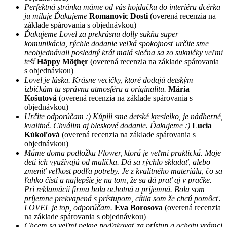
Perfektná stránka máme od vás hojdačku do interiéru dcérka
ju miluje Ďakujeme
Romanovic Dosti
(overená recenzia na
základe spárovania s objednávkou)
Ďakujeme Lovel za prekrásnu dolly sukňu super
komunikácia, rýchle dodanie veľká spokojnosť určite sme
neobjednávali posledný krát malá slečna sa zo sukničky veľmi
teší
Hãppy Mõţhęr
(overená recenzia na základe spárovania
s objednávkou)
Lovel je láska. Krásne vecičky, ktoré dodajú detským
izbičkám tu správnu atmosféru a originalitu.
Mária
Košutová
(overená recenzia na základe spárovania s
objednávkou)
Určite odporúčam :) Kúpili sme detské kresielko, je nádherné,
kvalitné. Chválim aj bleskové dodanie. Ďakujeme :)
Lucia
Kúkoľová
(overená recenzia na základe spárovania s
objednávkou)
Máme doma podložku Flower, ktorá je veľmi praktická. Moje
deti ich využívajú od malička. Dá sa rýchlo skladať, alebo
zmeniť veľkost podľa potreby. Je z kvalitného materiálu, čo sa
ľahko čistí a najlepšie je na tom, že sa dá prať aj v pračke.
Pri reklamácii firma bola ochotná a príjemná. Bola som
príjemne prekvapená s prístupom, cítila som že chcú pomôcť.
LOVEL je top, odporúčam.
Eva Borosova
(overená recenzia
na základe spárovania s objednávkou)
Chcem sa veľmi pekne poďakovať za prístup a ochotu vrámci