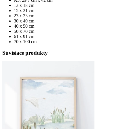
A3: 29,7 cm x 42 cm
13 x 18 cm
15 x 21 cm
23 x 23 cm
30 x 40 cm
40 x 50 cm
50 x 70 cm
61 x 91 cm
70 x 100 cm
Súvisiace produkty