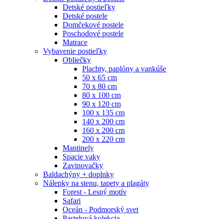
Detské postieľky
Detské postele
Domčekové postele
Poschodové postele
Matrace
Vybavenie postieľky
Obliečky
Plachty, paplóny a vankúše
50 x 65 cm
70 x 80 cm
80 x 100 cm
90 x 120 cm
100 x 135 cm
140 x 200 cm
160 x 200 cm
200 x 220 cm
Mantinely
Spacie vaky
Zavinovačky
Baldachýny + doplnky
Nálepky na stenu, tapety a plagáty
Forest - Lesný motív
Safari
Oceán - Podmorský svet
Pastelová kolekcia