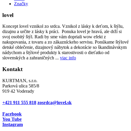
Značky
lovel
Koncept lovel vznikol zo srdca. Vznikol z lásky k deťom, k štýlu,
dizajnu a určite z lásky k práci. Ponuka lovel je hravá, ale drží si
svoj osobitý štýl. Radi by sme vám dopriali wow efekt z
nakupovania, z tovaru a zo zákazníckeho servisu. Ponúkame štýlové
detské oblečenie, dizajnový nábytok a dekorácie so škandinávskym
nádychom a štýlové produkty k starostivosti o dieťatko od
slovenských a zahraničných ...
viac info
Kontakt
KURTMAN, s.r.o.
Parková ulica 585/8
919 42 Voderady
+421 911 555 818
zosrdca@lovel.sk
Facebook
You Tube
Instagram