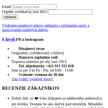
Email
Odpíšte verifikačný kód 4953
odoberať
Vložením emailovej adresy súhlasím s prijímaním správ a
spracovaním osobných údajov
# lovel
FB a Instragram
Dizajnový tovar
Originálny, certifikovaný a štýlový
Dopravu zaplatíme radi
Doprava zadarmo pri obj. nad 150 €
Tel. objednávky +421 911 555 818
Sme tu pre Vás Po - Pia: od 8:00 - 15:00
Vrátenie/ výmena do 30 dní
Ako vrátiť/ vymeniť tovar?
RECENZIE ZÁKAZNÍKOV
Dobrý deň, zo ❤️ Vám ďakujem za nádherného jednorožca
pre dcérku. Dostane ho ako darček pod stromček. Minulého