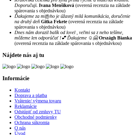
Doporučuji.
Ivana Menšíková
(overená recenzia na základe
spárovania s objednávkou)
Ďakujeme za miffyho je úžasný milá komunikácia, doručenie
na druhý deň
Gitka Fekete
(overená recenzia na základe
spárovania s objednávkou)
Dnes nám dorazil balík od lovel , veľmi sa z neho tešíme,
môžeme len odporúčať !💕 Ďakujeme ☺️🤗
Országh Bianka
(overená recenzia na základe spárovania s objednávkou)
Nájdete nás aj tu
Informácie
Kontakt
Doprava a platba
Vrátenie/ výmena tovaru
Reklamácie
Odstúpiť od zmluvy TU
Obchodné podmienky
Ochrana súkromia
O nás
Úvod