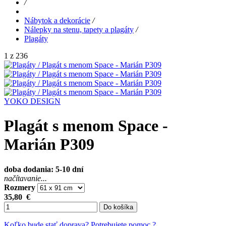
/
Nábytok a dekorácie
/
Nálepky na stenu, tapety a plagáty
/
Plagáty
1 z 236
YOKO DESIGN
Plagát s menom Space -
Marián P309
doba dodania: 5-10 dní
načítavanie...
Rozmery
35,80
€
Do košíka
Koľko bude stať doprava?
Potrebujete pomoc ?