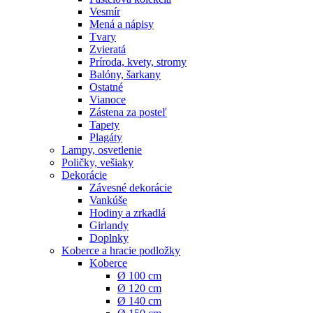
Vesmír
Mená a nápisy
Tvary
Zvieratá
Príroda, kvety, stromy
Balóny, šarkany
Ostatné
Vianoce
Zástena za posteľ
Tapety
Plagáty
Lampy, osvetlenie
Poličky, vešiaky
Dekorácie
Závesné dekorácie
Vankúše
Hodiny a zrkadlá
Girlandy
Doplnky
Koberce a hracie podložky
Koberce
Ø 100 cm
Ø 120 cm
Ø 140 cm