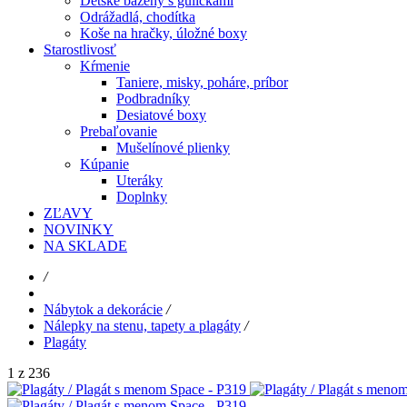
Detské bazény s guličkami
Odrážadlá, chodítka
Koše na hračky, úložné boxy
Starostlivosť
Kŕmenie
Taniere, misky, poháre, príbor
Podbradníky
Desiatové boxy
Prebaľovanie
Mušelínové plienky
Kúpanie
Uteráky
Doplnky
ZĽAVY
NOVINKY
NA SKLADE
/
Nábytok a dekorácie
/
Nálepky na stenu, tapety a plagáty
/
Plagáty
1 z 236