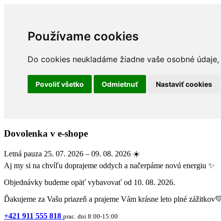
Používame cookies
Do cookies neukladáme žiadne vaše osobné údaje, a
Povoliť všetko
Odmietnuť
Nastaviť cookies
Dovolenka v e-shope
Letná pauza 25. 07. 2026 – 09. 08. 2026 ☀️
Aj my si na chvíľu doprajeme oddych a načerpáme novú energiu ✨
Objednávky budeme opäť vybavovať od 10. 08. 2026.
Ďakujeme za Vašu priazeň a prajeme Vám krásne leto plné zážitkov
+421 911 555 818
prac. dni 8:00-15:00