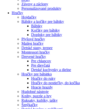
Závesy a záclony
Personalizované produkty
Hračky
Hojdačky
Bábiky a kočíky pre bábiky
Bábiky
Kočíky pre bábiky
Doplnky pre bábiky
Plyšové hračky
Maileg hračky
Detské stany, teepee
Montessori hračky
Drevené hračky
Pre chlapcov
Pre dievčatá
Detské kuchynky a dielne
Hračky pre bábätko
Hračky do ruky
Hračky do postieľky, do kočíka
Hracie hrazdy
Hudobné nástroje
Knihy, puzzle a hry
Ruksaky, kufríky, tašky
Šmýkačky