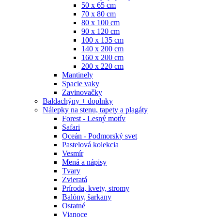
50 x 65 cm
70 x 80 cm
80 x 100 cm
90 x 120 cm
100 x 135 cm
140 x 200 cm
160 x 200 cm
200 x 220 cm
Mantinely
Spacie vaky
Zavinovačky
Baldachýny + doplnky
Nálepky na stenu, tapety a plagáty
Forest - Lesný motív
Safari
Oceán - Podmorský svet
Pastelová kolekcia
Vesmír
Mená a nápisy
Tvary
Zvieratá
Príroda, kvety, stromy
Balóny, šarkany
Ostatné
Vianoce