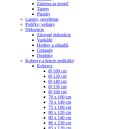
Zástena za posteľ
Tapety
Plagáty
Lampy, osvetlenie
Poličky, vešiaky
Dekorácie
Závesné dekorácie
Vankúše
Hodiny a zrkadlá
Girlandy
Doplnky
Koberce a hracie podložky
Koberce
Ø 100 cm
Ø 120 cm
Ø 140 cm
Ø 150 cm
Ø 160 cm
70 x 100 cm
70 x 140 cm
75 x 100 cm
80 x 120 cm
80 x 140 cm
80 x 230 cm
85 x 120 cm