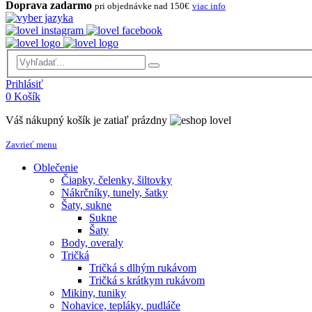
Doprava zadarmo
pri objednávke nad 150€
viac info
Prihlásiť
0
Košík
Váš nákupný košík je zatiaľ prázdny
Zavrieť menu
Oblečenie
Čiapky, čelenky, šiltovky
Nákrčníky, tunely, šatky
Šaty, sukne
Sukne
Šaty
Body, overaly
Tričká
Tričká s dlhým rukávom
Tričká s krátkym rukávom
Mikiny, tuniky
Nohavice, tepláky, pudláče