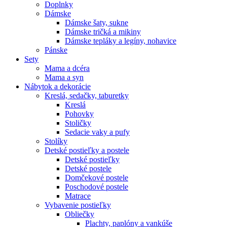
Doplnky
Dámske
Dámske šaty, sukne
Dámske tričká a mikiny
Dámske tepláky a legíny, nohavice
Pánske
Sety
Mama a dcéra
Mama a syn
Nábytok a dekorácie
Kreslá, sedačky, taburetky
Kreslá
Pohovky
Stoličky
Sedacie vaky a pufy
Stolíky
Detské postieľky a postele
Detské postieľky
Detské postele
Domčekové postele
Poschodové postele
Matrace
Vybavenie postieľky
Obliečky
Plachty, paplóny a vankúše